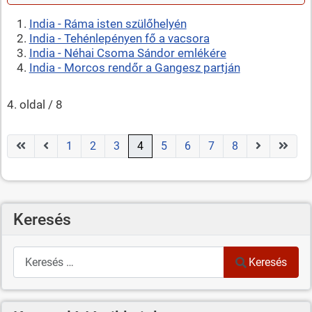
India - Ráma isten szülőhelyén
India - Tehénlepényen fő a vacsora
India - Néhai Csoma Sándor emlékére
India - Morcos rendőr a Gangesz partján
4. oldal / 8
1
2
3
4
5
6
7
8
Keresés
Keresés
Keresés