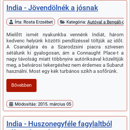
India - Jövendölnék a jósnak
Írta:
Rosta Erzsébet
Kategória:
Autóval a Bengáli-öbö
Mielőtt ismét nyakunkba vennénk Indiát, három
kedvenc helyünk közötti pendlizéssel töltjük az időt.
A Csanakjára és a Szarodzsini piacra szívesen
sétálunk ki gyalogosan, ám a Connaught Place-t a
nagy távolság miatt többnyire autóriksával közelítjük
meg, a belvárosi tekergéshez nem érdemes a Subarut
használni. Most egy kék turbános szikh a sofőrünk.
Bővebben
Módosítás: 2015. március 05
India - Huszonegyféle fagylaltból