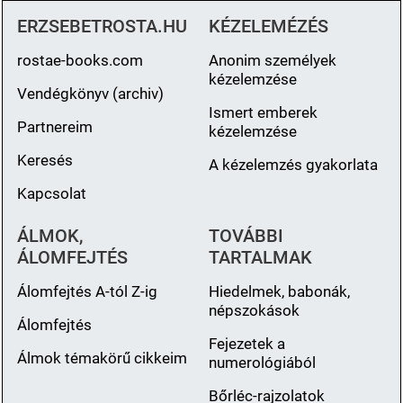
ERZSEBETROSTA.HU
KÉZELEMÉZÉS
rostae-books.com
Anonim személyek
kézelemzése
Vendégkönyv (archiv)
Ismert emberek
Partnereim
kézelemzése
Keresés
A kézelemzés gyakorlata
Kapcsolat
ÁLMOK,
TOVÁBBI
ÁLOMFEJTÉS
TARTALMAK
Álomfejtés A-tól Z-ig
Hiedelmek, babonák,
népszokások
Álomfejtés
Fejezetek a
Álmok témakörű cikkeim
numerológiából
Bőrléc-rajzolatok