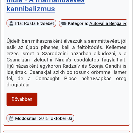
kannibalizmus
Írta:
Rosta Erzsébet
Kategória:
Autóval a Bengáli-öbö
Újdelhiben mihasznaként élvezzük a semmittevést, jól
esik az újabb pihenés, kell a feltöltődés. Kellemes
érzés ismét a Szarodzsini bazárban alkudozni, s a
Csanakján ízlelgetni Nirula’s csodálatos fagylaltjait.
Ifjú házasként egykoron Radzsív és Szonja Gandhi is
idejártak. Csanakjai szikh boltosunk örömmel ismer
fel, de a Connaught Place néhru-sapkás öreg
drogistája
Bővebben
Módosítás: 2015. október 03