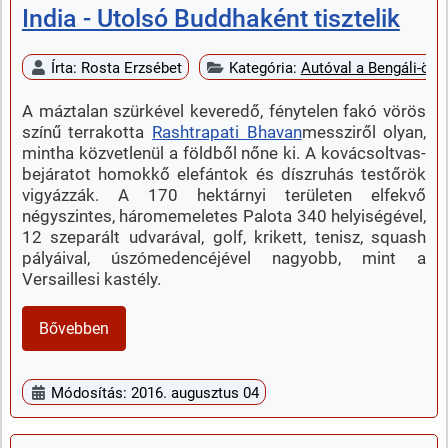
India - Utolsó Buddhaként tisztelik
Írta:
Rosta Erzsébet
Kategória:
Autóval a Bengáli-öbö
A máztalan szürkével keveredő, fénytelen fakó vörös
színű terrakotta
Rashtrapati Bhavan
messziről olyan,
mintha közvetlenül a földből nőne ki. A kovácsoltvas-
bejáratot homokkő elefántok és díszruhás testőrök
vigyázzák. A 170 hektárnyi területen elfekvő
négyszintes, háromemeletes Palota 340 helyiségével,
12 szeparált udvarával, golf, krikett, tenisz, squash
pályáival, úszómedencéjével nagyobb, mint a
Versaillesi kastély.
Bővebben
Módosítás: 2016. augusztus 04