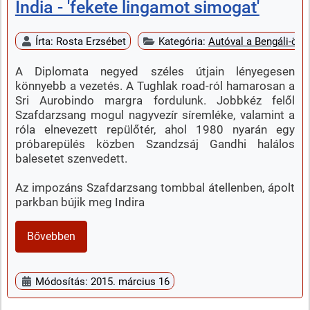
India - 'fekete lingamot simogat'
Írta:
Rosta Erzsébet
Kategória:
Autóval a Bengáli-öbö
A Diplomata negyed széles útjain lényegesen
könnyebb a vezetés. A Tughlak road-ról hamarosan a
Sri Aurobindo margra fordulunk. Jobbkéz felől
Szafdarzsang mogul nagyvezír síremléke, valamint a
róla elnevezett repülőtér, ahol 1980 nyarán egy
próbarepülés közben Szandzsáj Gandhi halálos
balesetet szenvedett.
Az impozáns Szafdarzsang tombbal átellenben, ápolt
parkban bújik meg Indira
Bővebben
Módosítás: 2015. március 16