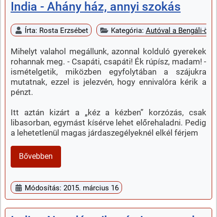
India - Ahány ház, annyi szokás
Írta:
Rosta Erzsébet
Kategória:
Autóval a Bengáli-öbö
Mihelyt valahol megállunk, azonnal kolduló gyerekek
rohannak meg. - Csapáti, csapáti! Ék rúpísz, madam! -
ismételgetik, miközben egyfolytában a szájukra
mutatnak, ezzel is jelezvén, hogy ennivalóra kérik a
pénzt.
Itt aztán kizárt a „kéz a kézben” korzózás, csak
libasorban, egymást kísérve lehet előrehaladni. Pedig
a lehetetlenül magas járdaszegélyeknél elkél férjem
Bővebben
Módosítás: 2015. március 16