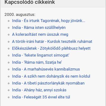
Kapcsolódó cikkeink
2000. augusztus:
India - És irtunk Tagorénak, hogy jövünk...
India - Ráma isten szülőhelyén
A koleraoltást nem ússzuk meg
A török-iráni határ - Kurdok tesztelik ruhámat
Előkészületek - Zötykölődő pléhbusz helyett
India - 'fekete lingamot simogat'
India - ’Ráma nám, Szatja he’
India - A marhahúsevés kannibalizmus
India - A szikh nem dohányzik és nem koldul
India - A tibeti pásztorlánykák nyomában
India - Ahány ház, annyi szokás
India - Feleségét 35 évvel élte túl