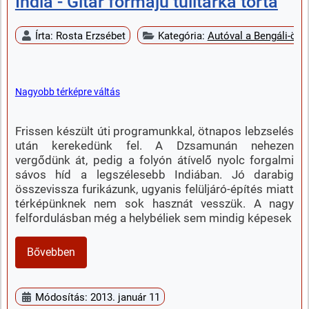
India - Gitár formájú tulitarka torta
Írta:
Rosta Erzsébet
Kategória:
Autóval a Bengáli-öbö
Nagyobb térképre váltás
Frissen készült úti programunkkal, ötnapos lebzselés
után kerekedünk fel. A Dzsamunán nehezen
vergődünk át, pedig a folyón átívelő nyolc forgalmi
sávos híd a legszélesebb Indiában. Jó darabig
összevissza furikázunk, ugyanis felüljáró-építés miatt
térképünknek nem sok hasznát vesszük. A nagy
felfordulásban még a helybéliek sem mindig képesek
Bővebben
Módosítás: 2013. január 11