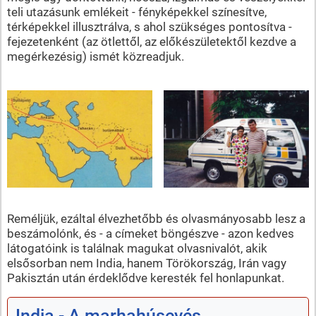
teli utazásunk emlékeit - fényképekkel színesítve,
térképekkel illusztrálva, s ahol szükséges pontosítva -
fejezetenként (az ötlettől, az előkészületektől kezdve a
megérkezésig) ismét közreadjuk.
Reméljük, ezáltal élvezhetőbb és olvasmányosabb lesz a
beszámolónk, és - a címeket böngészve - azon kedves
látogatóink is találnak magukat olvasnivalót, akik
elsősorban nem India, hanem Törökország, Irán vagy
Pakisztán után érdeklődve keresték fel honlapunkat.
India - A marhahúsevés