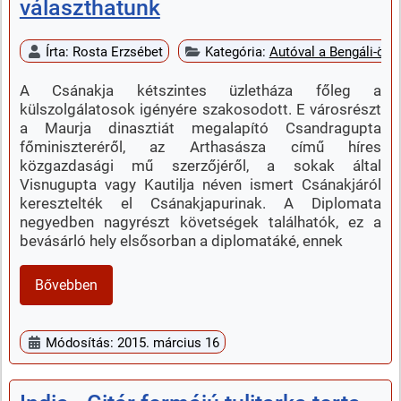
választhatunk
Írta:
Rosta Erzsébet
Kategória:
Autóval a Bengáli-öbö
A Csánakja kétszintes üzletháza főleg a
külszolgálatosok igényére szakosodott. E városrészt
a Maurja dinasztiát megalapító Csandragupta
főminiszteréről, az Arthasásza című híres
közgazdasági mű szerzőjéről, a sokak által
Visnugupta vagy Kautilja néven ismert Csánakjáról
keresztelték el Csánakjapurinak. A Diplomata
negyedben nagyrészt követségek találhatók, ez a
bevásárló hely elsősorban a diplomatáké, ennek
Bővebben
Módosítás: 2015. március 16