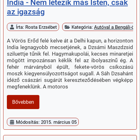
India - Nem létezik más Isten, csak
az igazság
Írta:
Rosta Erzsébet
Kategória:
Autóval a Bengáli-öbö
A Vörös Erőd felé kelve át a Delhi kapun, a horizonton
India legnagyobb mecsetjének, a Dzsámi Maszdzsid
sziluettje tűnik fel. Hagymakupolái, kecses minaretjei
mögött impozánsan kéklik fel az ibolyaszínű ég. A
fehér márványból épült, fekete-vörös csíkozású
moszk kiegyensúlyozottságot sugall. A Sáh Dzsahánt
idéző császári sugárút kereszteződésében végképp
megfeneklünk. A motoros
Bővebben
Módosítás: 2015. március 05