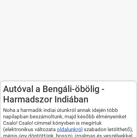
Autóval a Bengáli-öbölig -
Harmadszor Indiában
Noha a harmadik indiai útunkról annak idején több
napilapban beszámoltunk, majd később élményeinket
Csalo! Csalo! címmel könyvben is megírtuk
(elektronikus változata
oldalunkról
szabadon letölthető),
mégis úgy döntöttünk, hosszú, izgalmas és veszélyekkel