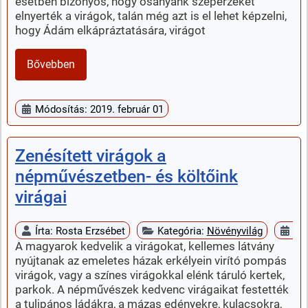
esetben bizonyos, hogy ősanyánk szépérzékét
elnyerték a virágok, talán még azt is el lehet képzelni,
hogy Ádám elkápráztatására, virágot
Bővebben
Módosítás: 2019. február 01
Zenésített virágok a
népművészetben- és költőink
virágai
Írta:
Rosta Erzsébet
Kategória:
Növényvilág
Me
A magyarok kedvelik a virágokat, kellemes látvány
nyújtanak az emeletes házak erkélyein virító pompás
virágok, vagy a színes virágokkal elénk táruló kertek,
parkok. A népművészek kedvenc virágaikat festették
a tulipános ládákra, a mázas edényekre, kulacsokra,