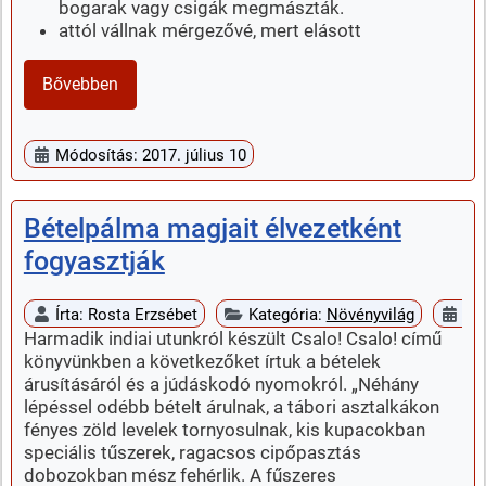
bogarak vagy csigák megmászták.
attól vállnak mérgezővé, mert elásott
Bővebben
Módosítás: 2017. július 10
Bételpálma magjait élvezetként
fogyasztják
Írta:
Rosta Erzsébet
Kategória:
Növényvilág
Me
Harmadik indiai utunkról készült Csalo! Csalo! című
könyvünkben a következőket írtuk a bételek
árusításáról és a júdáskodó nyomokról. „Néhány
lépéssel odébb bételt árulnak, a tábori asztalkákon
fényes zöld levelek tornyosulnak, kis kupacokban
speciális tűszerek, ragacsos cipőpasztás
dobozokban mész fehérlik. A fűszeres