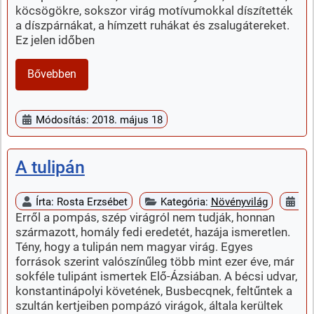
köcsögökre, sokszor virág motívumokkal díszítették
a díszpárnákat, a hímzett ruhákat és zsalugátereket.
Ez jelen időben
Bővebben
Módosítás: 2018. május 18
A tulipán
Írta:
Rosta Erzsébet
Kategória:
Növényvilág
Meg
Erről a pompás, szép virágról nem tudják, honnan
származott, homály fedi eredetét, hazája ismeretlen.
Tény, hogy a tulipán nem magyar virág. Egyes
források szerint valószínűleg több mint ezer éve, már
sokféle tulipánt ismertek Elő-Ázsiában. A bécsi udvar,
konstantinápolyi követének, Busbecqnek, feltűntek a
szultán kertjeiben pompázó virágok, általa kerültek