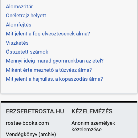
Álomszótár
Önéletrajz helyett
Álomfejtés
Mit jelent a fog elvesztésének álma?
Viszketés
Összetett számok
Mennyi ideig marad gyomrunkban az étel?
Miként értelmezhető a tűzvész álma?
Mit jelent a hajhullás, a kopaszodás álma?
ERZSEBETROSTA.HU
KÉZELEMÉZÉS
rostae-books.com
Anonim személyek
kézelemzése
Vendégkönyv (archiv)