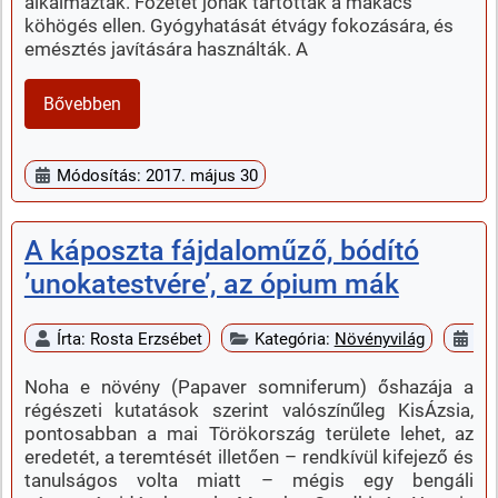
alkalmazták. Főzetét jónak tartották a makacs
köhögés ellen. Gyógyhatását étvágy fokozására, és
emésztés javítására használták. A
Bővebben
Módosítás: 2017. május 30
A káposzta fájdaloműző, bódító
’unokatestvére’, az ópium mák
Írta:
Rosta Erzsébet
Kategória:
Növényvilág
Me
Noha e növény (Papaver somniferum) őshazája a
régészeti kutatások szerint valószínűleg KisÁzsia,
pontosabban a mai Törökország területe lehet, az
eredetét, a teremtését illetően – rendkívül kifejező és
tanulságos volta miatt – mégis egy bengáli