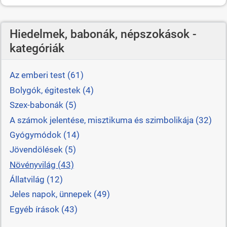
Hiedelmek, babonák, népszokások -
kategóriák
Az emberi test (61)
Bolygók, égitestek (4)
Szex-babonák (5)
A számok jelentése, misztikuma és szimbolikája (32)
Gyógymódok (14)
Jövendölések (5)
Növényvilág (43)
Állatvilág (12)
Jeles napok, ünnepek (49)
Egyéb írások (43)