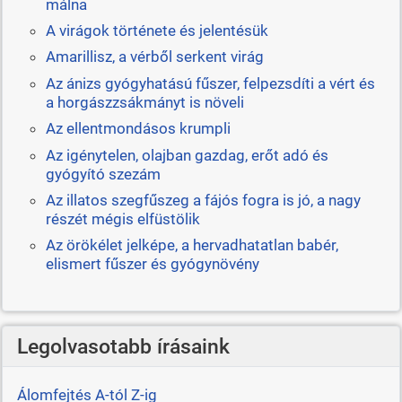
málna
A virágok története és jelentésük
Amarillisz, a vérből serkent virág
Az ánizs gyógyhatású fűszer, felpezsdíti a vért és
a horgászzsákmányt is növeli
Az ellentmondásos krumpli
Az igénytelen, olajban gazdag, erőt adó és
gyógyító szezám
Az illatos szegfűszeg a fájós fogra is jó, a nagy
részét mégis elfüstölik
Az örökélet jelképe, a hervadhatatlan babér,
elismert fűszer és gyógynövény
Legolvasotabb írásaink
Álomfejtés A-tól Z-ig