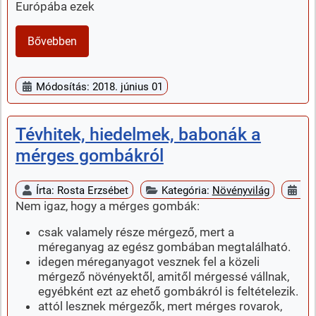
Európába ezek
Bővebben
Módosítás: 2018. június 01
Tévhitek, hiedelmek, babonák a
mérges gombákról
Írta:
Rosta Erzsébet
Kategória:
Növényvilág
Meg
Nem igaz, hogy a mérges gombák:
csak valamely része mérgező, mert a
méreganyag az egész gombában megtalálható.
idegen méreganyagot vesznek fel a közeli
mérgező növényektől, amitől mérgessé vállnak,
egyébként ezt az ehető gombákról is feltételezik.
attól lesznek mérgezők, mert mérges rovarok,