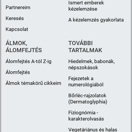
Ismert emberek
Partnereim
kézelemzése
Keresés
A kézelemzés gyakorlata
Kapcsolat
ÁLMOK,
TOVÁBBI
ÁLOMFEJTÉS
TARTALMAK
Álomfejtés A-tól Z-ig
Hiedelmek, babonák,
népszokások
Álomfejtés
Fejezetek a
Álmok témakörű cikkeim
numerológiából
Bőrléc-rajzolatok
(Dermatoglyphia)
Fiziognómia -
karakterolvasás
Vegetáriánus és halas