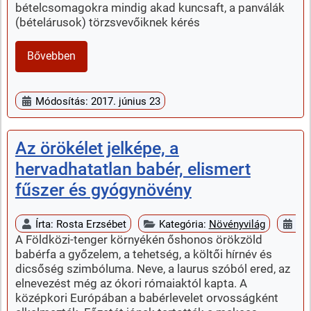
bételcsomagokra mindig akad kuncsaft, a panválák
(bételárusok) törzsvevőiknek kérés
Bővebben
Módosítás: 2017. június 23
Az örökélet jelképe, a
hervadhatatlan babér, elismert
fűszer és gyógynövény
Írta:
Rosta Erzsébet
Kategória:
Növényvilág
Me
A Földközi-tenger környékén őshonos örökzöld
babérfa a győzelem, a tehetség, a költői hírnév és
dicsőség szimbóluma. Neve, a laurus szóból ered, az
elnevezést még az ókori rómaiaktól kapta. A
középkori Európában a babérlevelet orvosságként