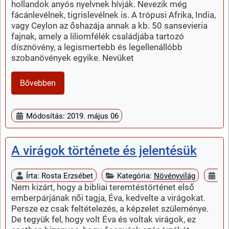
hollandok anyós nyelvnek hívják. Nevezik még
fácánlevélnek, tigrislevélnek is. A trópusi Afrika, India,
vagy Ceylon az őshazája annak a kb. 50 sansevieria
fajnak, amely a liliomfélék családjába tartozó
dísznövény, a legismertebb és legellenállóbb
szobanövények egyike. Nevüket
Bővebben
Módosítás: 2019. május 06
A virágok története és jelentésük
Írta:
Rosta Erzsébet
Kategória:
Növényvilág
Me
Nem kizárt, hogy a bibliai teremtéstörténet első
emberpárjának női tagja, Éva, kedvelte a virágokat.
Persze ez csak feltételezés, a képzelet szüleménye.
De tegyük fel, hogy volt Éva és voltak virágok, ez