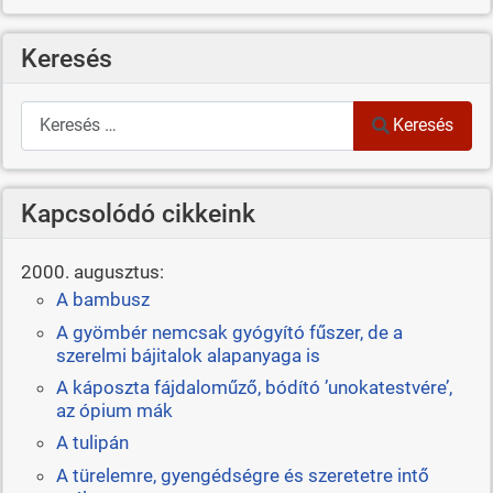
Keresés
Keresés
Keresés
Kapcsolódó cikkeink
2000. augusztus:
A bambusz
A gyömbér nemcsak gyógyító fűszer, de a
szerelmi bájitalok alapanyaga is
A káposzta fájdaloműző, bódító ’unokatestvére’,
az ópium mák
A tulipán
A türelemre, gyengédségre és szeretetre intő