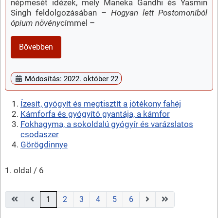
népmesét idézek, mely Maneka Gandhi és Yasmin
Singh feldolgozásában –
Hogyan lett Postomoniból
ópium növény
címmel –
Bővebben
Módosítás: 2022. október 22
Ízesít, gyógyít és megtisztít a jótékony fahéj
Kámforfa és gyógyító gyantája, a kámfor
Fokhagyma, a sokoldalú gyógyír és varázslatos
csodaszer
Görögdinnye
1. oldal / 6
1
2
3
4
5
6