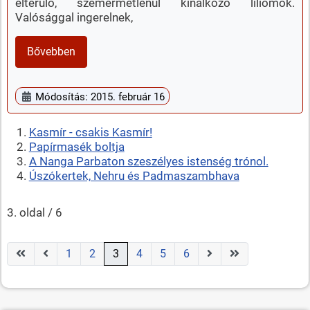
elterülő, szemérmetlenül kínálkozó liliomok.
Valósággal ingerelnek,
Bővebben
Módosítás: 2015. február 16
Kasmír - csakis Kasmír!
Papírmasék boltja
A Nanga Parbaton szeszélyes istenség trónol.
Úszókertek, Nehru és Padmaszambhava
3. oldal / 6
1
2
3
4
5
6