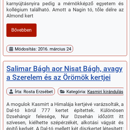
karnyújtásnyira pedig a mérnökképző egyetem és
kollégium található. Amott a Nagin tó, tőle délre az
Almond kert
Bővebben
Módosítás: 2016. március 24
Salimar Bágh aor Nisat Bágh, avagy
a Szerelem és az Örömök kertjei
Írta:
Rosta Erzsébet
Kategória:
Kasmiri kirándulás
A mogulok Kasmírt a Himalája kertjévé varázsolták, a
Dal-tó körül 777 kertet építettek. Különösen
Dzsehángir felesége, Nur Dzsehán időzött itt
szívesen, kiélhette szépérzékét, alkotási vágyát és
építő kedvét. A Dal-tó mellett két díszkertet létesített: