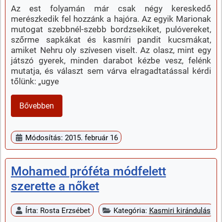
Az est folyamán már csak négy kereskedő
merészkedik fel hozzánk a hajóra. Az egyik Marionak
mutogat szebbnél-szebb bordzsekiket, pulóvereket,
szőrme sapkákat és kasmíri pandit kucsmákat,
amiket Nehru oly szívesen viselt. Az olasz, mint egy
játszó gyerek, minden darabot kézbe vesz, felénk
mutatja, és választ sem várva elragadtatással kérdi
tőlünk: „ugye
Bővebben
Módosítás: 2015. február 16
Mohamed próféta módfelett
szerette a nőket
Írta:
Rosta Erzsébet
Kategória:
Kasmiri kirándulás