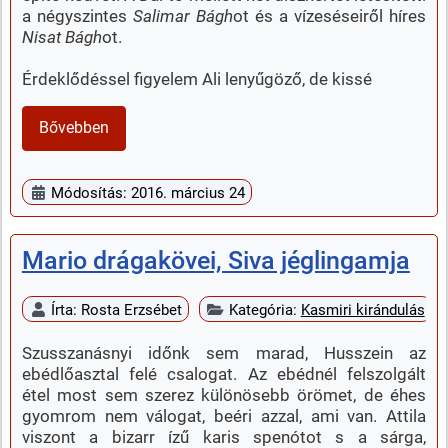
a négyszintes
Salimar Bágh
ot és a vízeséseiről híres
Nisat Bágh
ot.
Érdeklődéssel figyelem Ali lenyűgöző, de kissé
Bővebben
Módosítás: 2016. március 24
Mario drágakövei, Siva jéglingamja
Írta:
Rosta Erzsébet
Kategória:
Kasmiri kirándulás
Szusszanásnyi időnk sem marad, Husszein az
ebédlőasztal felé csalogat. Az ebédnél felszolgált
étel most sem szerez különösebb örömet, de éhes
gyomrom nem válogat, beéri azzal, ami van. Attila
viszont a bizarr ízű karis spenótot s a sárga,