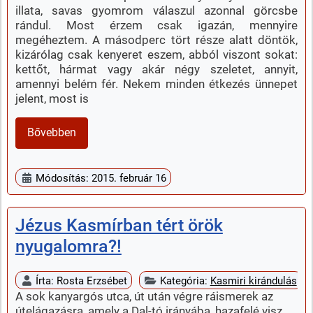
illata, savas gyomrom válaszul azonnal görcsbe
rándul. Most érzem csak igazán, mennyire
megéheztem. A másodperc tört része alatt döntök,
kizárólag csak kenyeret eszem, abból viszont sokat:
kettőt, hármat vagy akár négy szeletet, annyit,
amennyi belém fér. Nekem minden étkezés ünnepet
jelent, most is
Bővebben
Módosítás: 2015. február 16
Jézus Kasmírban tért örök
nyugalomra?!
Írta:
Rosta Erzsébet
Kategória:
Kasmiri kirándulás
A sok kanyargós utca, út után végre ráismerek az
útelágazásra, amely a Dal-tó irányába, hazafelé visz.