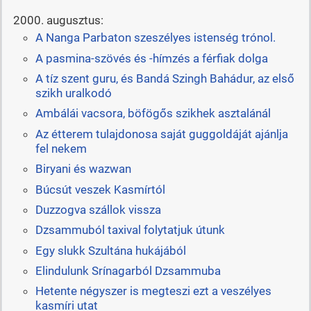
2000. augusztus:
A Nanga Parbaton szeszélyes istenség trónol.
A pasmina-szövés és -hímzés a férfiak dolga
A tíz szent guru, és Bandá Szingh Bahádur, az első
szikh uralkodó
Ambálái vacsora, böfögős szikhek asztalánál
Az étterem tulajdonosa saját guggoldáját ajánlja
fel nekem
Biryani és wazwan
Búcsút veszek Kasmírtól
Duzzogva szállok vissza
Dzsammuból taxival folytatjuk útunk
Egy slukk Szultána hukájából
Elindulunk Srínagarból Dzsammuba
Hetente négyszer is megteszi ezt a veszélyes
kasmíri utat