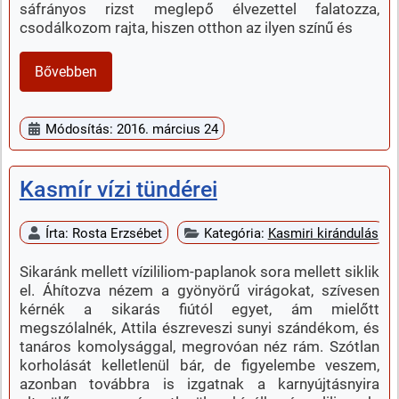
sáfrányos rizst meglepő élvezettel falatozza,
csodálkozom rajta, hiszen otthon az ilyen színű és
Bővebben
Módosítás: 2016. március 24
Kasmír vízi tündérei
Írta:
Rosta Erzsébet
Kategória:
Kasmiri kirándulás
Sikaránk mellett vízililiom-paplanok sora mellett siklik
el. Áhítozva nézem a gyönyörű virágokat, szívesen
kérnék a sikarás fiútól egyet, ám mielőtt
megszólalnék, Attila észreveszi sunyi szándékom, és
tanáros komolysággal, megrovóan néz rám. Szótlan
korholását kelletlenül bár, de figyelembe veszem,
azonban továbbra is izgatnak a karnyújtásnyira