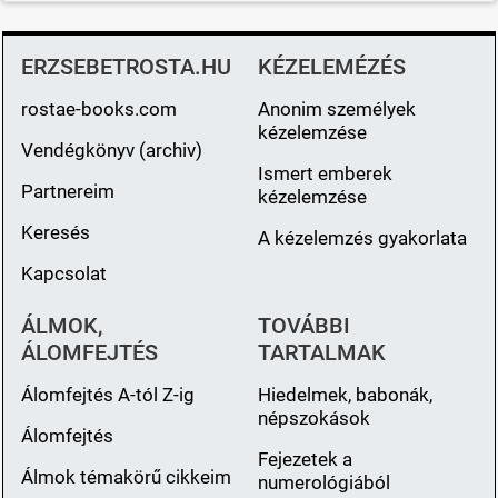
ERZSEBETROSTA.HU
KÉZELEMÉZÉS
rostae-books.com
Anonim személyek
kézelemzése
Vendégkönyv (archiv)
Ismert emberek
Partnereim
kézelemzése
Keresés
A kézelemzés gyakorlata
Kapcsolat
ÁLMOK,
TOVÁBBI
ÁLOMFEJTÉS
TARTALMAK
Álomfejtés A-tól Z-ig
Hiedelmek, babonák,
népszokások
Álomfejtés
Fejezetek a
Álmok témakörű cikkeim
numerológiából