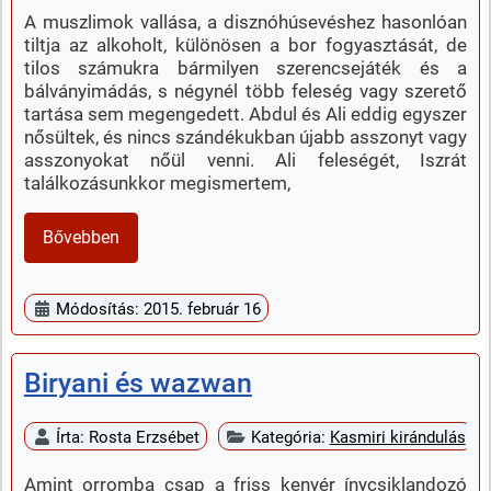
A muszlimok vallása, a disznóhúsevéshez hasonlóan
tiltja az alkoholt, különösen a bor fogyasztását, de
tilos számukra bármilyen szerencsejáték és a
bálványimádás, s négynél több feleség vagy szerető
tartása sem megengedett. Abdul és Ali eddig egyszer
nősültek, és nincs szándékukban újabb asszonyt vagy
asszonyokat nőül venni. Ali feleségét, Iszrát
találkozásunkkor megismertem,
Bővebben
Módosítás: 2015. február 16
Biryani és wazwan
Írta:
Rosta Erzsébet
Kategória:
Kasmiri kirándulás
Amint orromba csap a friss kenyér ínycsiklandozó