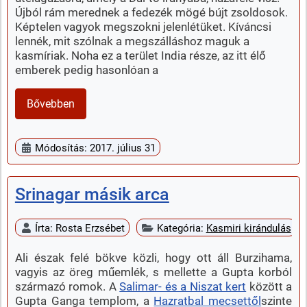
Újból rám merednek a fedezék mögé bújt zsoldosok.
Képtelen vagyok megszokni jelenlétüket. Kíváncsi
lennék, mit szólnak a megszálláshoz maguk a
kasmíriak. Noha ez a terület India része, az itt élő
emberek pedig hasonlóan a
Bővebben
Módosítás: 2017. július 31
Srinagar másik arca
Írta:
Rosta Erzsébet
Kategória:
Kasmiri kirándulás
Ali észak felé bökve közli, hogy ott áll Burzihama,
vagyis az öreg műemlék, s mellette a Gupta korból
származó romok. A
Salimar- és a Niszat kert
között a
Gupta Ganga templom, a
Hazratbal mecsettől
szinte