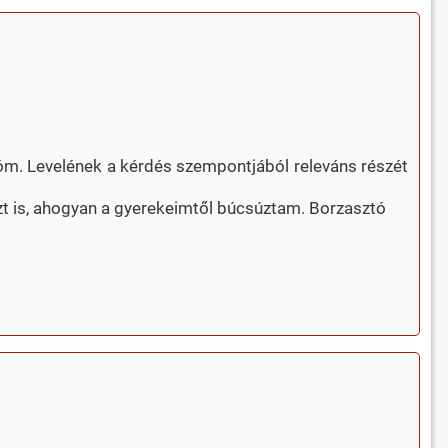
sóm. Levelének a kérdés szempontjából releváns részét
zt is, ahogyan a gyerekeimtől búcsúztam. Borzasztó