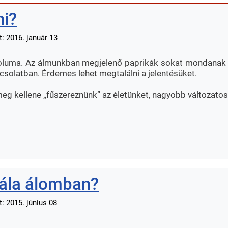
ni?
: 2016. január 13
bóluma. Az álmunkban megjelenő paprikák sokat mondanak a
pcsolatban. Érdemes lehet megtalálni a jelentésüket.
meg kellene „fűszereznünk” az életünket, nagyobb változato
lála álomban?
: 2015. június 08