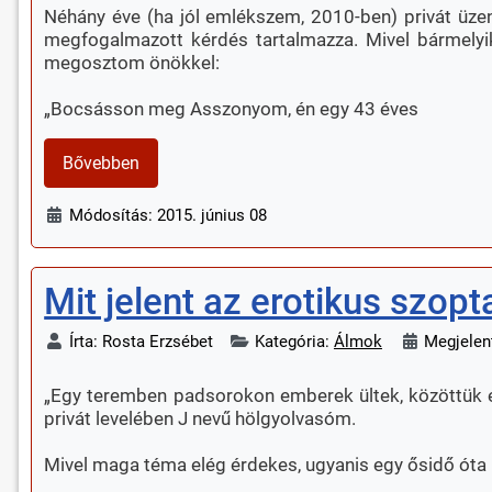
Néhány éve (ha jól emlékszem, 2010-ben) privát üzen
megfogalmazott kérdés tartalmazza. Mivel bármelyi
megosztom önökkel:
„Bocsásson meg Asszonyom, én egy 43 éves
Bővebben
Módosítás: 2015. június 08
Mit jelent az erotikus szop
Írta:
Rosta Erzsébet
Kategória:
Álmok
Megjelen
„Egy teremben padsorokon emberek ültek, közöttük eg
privát levelében J nevű hölgyolvasóm.
Mivel maga téma elég érdekes, ugyanis egy ősidő óta lé