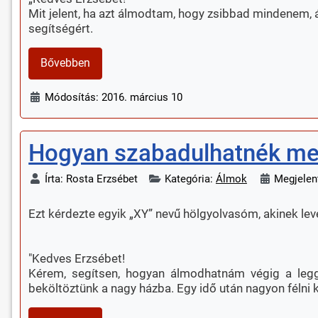
Mit jelent, ha azt álmodtam, hogy zsibbad mindenem, á
segítségért.
Bővebben
Módosítás: 2016. március 10
Hogyan szabadulhatnék m
Írta:
Rosta Erzsébet
Kategória:
Álmok
Megjelent
Ezt kérdezte egyik „XY” nevű hölgyolvasóm, akinek leve
"Kedves Erzsébet!
Kérem, segítsen, hogyan álmodhatnám végig a legg
beköltöztünk a nagy házba. Egy idő után nagyon félni