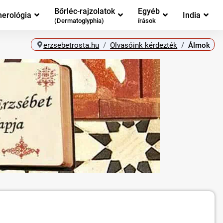
Bőrléc-rajzolatok
Egyéb
erológia
India
(Dermatoglyphia)
írások
erzsebetrosta.hu
Olvasóink kérdezték
Álmok