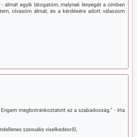
t - álmát egyik látogatóm, melynek lényegét a címben
ttem, olvasóm álmát, és a kérdésére adott válaszom
. Engem megbotránkoztatott ez a szabadosság.” - írta
ndellenes szexuális viselkedésről,