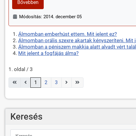
Bővebben
Módosítás: 2014. december 05
Álmomban emberhúst ettem. Mit jelent ez?
Álmomban orális szexre akartak kényszeríteni. Mit j
Álmomban a péniszem makkja alatt alvadt vért talál
Mit jelent a fogfájás álma?
1. oldal / 3
1
2
3
Keresés
Keresés