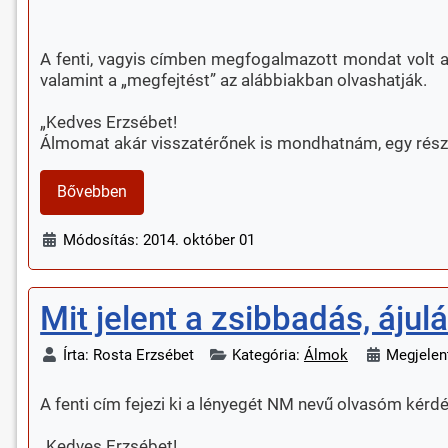
A fenti, vagyis címben megfogalmazott mondat volt a 
valamint a „megfejtést” az alábbiakban olvashatják.
„Kedves Erzsébet!
Álmomat akár visszatérőnek is mondhatnám, egy rész
Bővebben
Módosítás: 2014. október 01
Mit jelent a zsibbadás, áju
Írta:
Rosta Erzsébet
Kategória:
Álmok
Megjelen
A fenti cím fejezi ki a lényegét NM nevű olvasóm kérd
„Kedves Erzsébet!