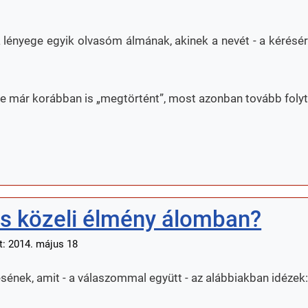
lényege egyik olvasóm álmának, akinek a nevét - a kérésére 
e már korábban is „megtörtént”, most azonban tovább fol
lás közeli élmény álomban?
t: 2014. május 18
ésének, amit - a válaszommal együtt - az alábbiakban idézek