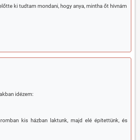
 előtte ki tudtam mondani, hogy anya, mintha őt hívnám
biakban idézem:
omban kis házban laktunk, majd elé építettünk, és