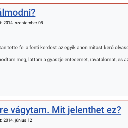
 álmodni?
t: 2014. szeptember 08
án tette fel a fenti kérdést az egyik anonimitást kérő olva
lmodtam meg, láttam a gyászjelentésemet, ravatalomat, és a
 vágytam. Mit jelenthet ez?
: 2014. június 12