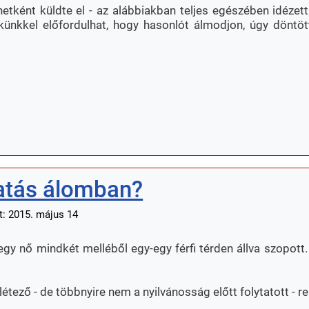
etként küldte el - az alábbiakban teljes egészében idézet
künkkel előfordulhat, hogy hasonlót álmodjon, úgy döntö
tatás álomban?
t: 2015. május 14
y nő mindkét melléből egy-egy férfi térden állva szopott
tező - de többnyire nem a nyilvánosság előtt folytatott - re