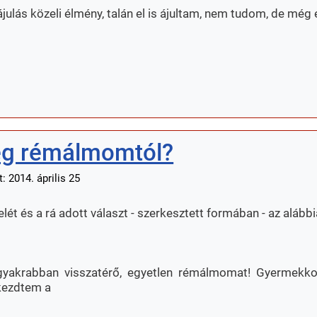
julás közeli élmény, talán el is ájultam, nem tudom, de még
eg rémálmomtól?
: 2014. április 25
lét és a rá adott választ - szerkesztett formában - az aláb
yakrabban visszatérő, egyetlen rémálmomat! Gyermekkor
 kezdtem a