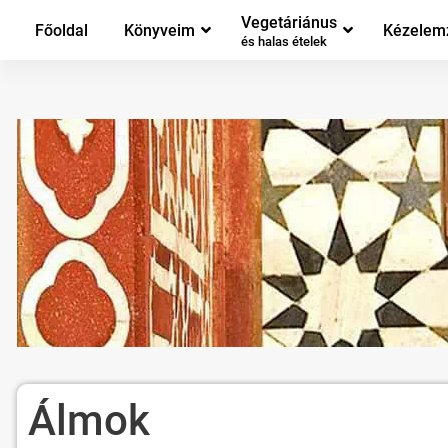
Vegetáriánus
Főoldal
Könyveim
Kézelem
és halas ételek
Álmok