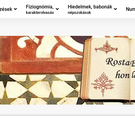
Fiziognómia,
Hiedelmek, babonák
zések
Num
karakterolvasás
népszokások