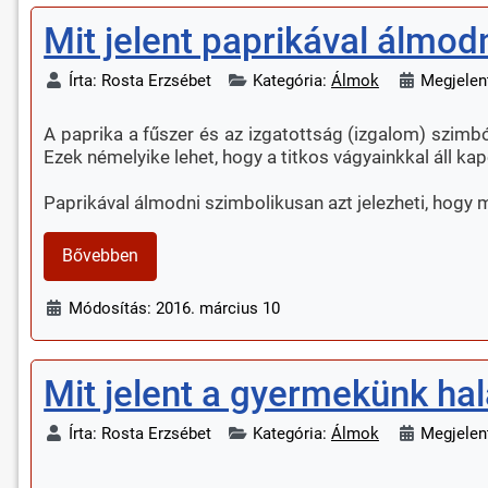
Mit jelent paprikával álmod
Írta:
Rosta Erzsébet
Kategória:
Álmok
Megjelent
A paprika a fűszer és az izgatottság (izgalom) szim
Ezek némelyike lehet, hogy a titkos vágyainkkal áll ka
Paprikával álmodni szimbolikusan azt jelezheti, hogy 
Bővebben
Módosítás: 2016. március 10
Mit jelent a gyermekünk ha
Írta:
Rosta Erzsébet
Kategória:
Álmok
Megjelent