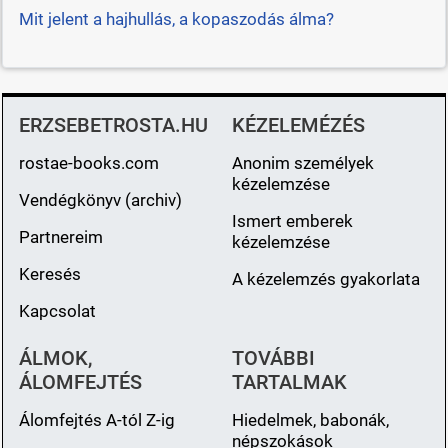
Mit jelent a hajhullás, a kopaszodás álma?
ERZSEBETROSTA.HU
KÉZELEMÉZÉS
rostae-books.com
Anonim személyek
kézelemzése
Vendégkönyv (archiv)
Ismert emberek
Partnereim
kézelemzése
Keresés
A kézelemzés gyakorlata
Kapcsolat
ÁLMOK,
TOVÁBBI
ÁLOMFEJTÉS
TARTALMAK
Álomfejtés A-tól Z-ig
Hiedelmek, babonák,
népszokások