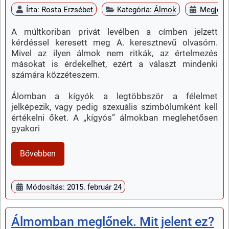
Írta:
Rosta Erzsébet
Kategória:
Álmok
Megjelen
A múltkoriban privát levélben a címben jelzett
kérdéssel keresett meg A. keresztnevű olvasóm.
Mivel az ilyen álmok nem ritkák, az értelmezés
másokat is érdekelhet, ezért a választ mindenki
számára közzéteszem.
Álomban a kígyók a legtöbbször a félelmet
jelképezik, vagy pedig szexuális szimbólumként kell
értékelni őket. A „kígyós” álmokban meglehetősen
gyakori
Bővebben
Módosítás: 2015. február 24
Álmomban meglőnek. Mit jelent ez?