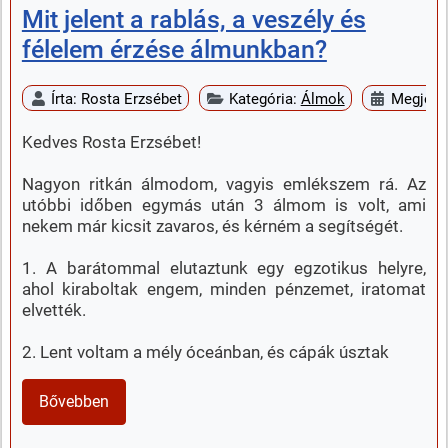
Mit jelent a rablás, a veszély és
félelem érzése álmunkban?
Írta:
Rosta Erzsébet
Kategória:
Álmok
Megjelen
Kedves Rosta Erzsébet!
Nagyon ritkán álmodom, vagyis emlékszem rá. Az
utóbbi időben egymás után 3 álmom is volt, ami
nekem már kicsit zavaros, és kérném a segítségét.
1. A barátommal elutaztunk egy egzotikus helyre,
ahol kiraboltak engem, minden pénzemet, iratomat
elvették.
2. Lent voltam a mély óceánban, és cápák úsztak
Bővebben