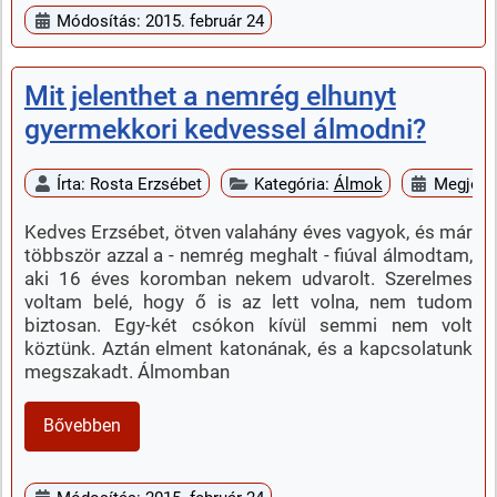
Módosítás: 2015. február 24
Mit jelenthet a nemrég elhunyt
gyermekkori kedvessel álmodni?
Írta:
Rosta Erzsébet
Kategória:
Álmok
Megjelen
Kedves Erzsébet, ötven valahány éves vagyok, és már
többször azzal a - nemrég meghalt - fiúval álmodtam,
aki 16 éves koromban nekem udvarolt. Szerelmes
voltam belé, hogy ő is az lett volna, nem tudom
biztosan. Egy-két csókon kívül semmi nem volt
köztünk. Aztán elment katonának, és a kapcsolatunk
megszakadt. Álmomban
Bővebben