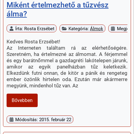
Miként értelmezhető a tűzvész
álma?
Írta:
Rosta Erzsébet
Kategória:
Álmok
Megjelen
Kedves Rosta Erzsébet!
Az Interneten találtam rá az elérhetőségére.
Szeretném, ha értelmezné az álmomat. A férjemmel
és egy barátnőmmel a gazdagréti lakótelepen járunk,
amikor az egyik panelházban tűz keletkezik.
Elkezdünk futni onnan, de kitör a pánik és rengeteg
ember özönlik hirtelen oda. Ezután már akármerre
megyünk, mindenhol tűz van. Az
Bővebben
Módosítás: 2015. február 22