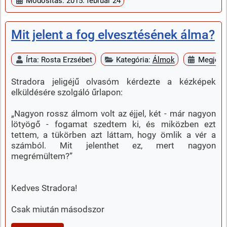
Módosítás: 2015. február 24
Mit jelent a fog elvesztésének álma?
Írta:
Rosta Erzsébet
Kategória:
Álmok
Megjelen
Stradora jeligéjű olvasóm kérdezte a kézképek
elküldésére szolgáló űrlapon:
„Nagyon rossz álmom volt az éjjel, két - már nagyon
lötyögő - fogamat szedtem ki, és miközben ezt
tettem, a tükörben azt láttam, hogy ömlik a vér a
számból. Mit jelenthet ez, mert nagyon
megrémültem?”
Kedves Stradora!
Csak miután másodszor