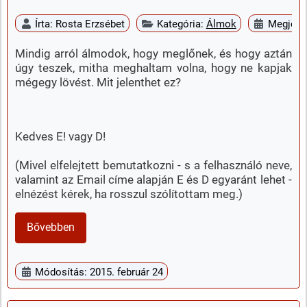
Írta:
Rosta Erzsébet
Kategória:
Álmok
Megjele
Mindig arról álmodok, hogy meglőnek, és hogy aztán
úgy teszek, mitha meghaltam volna, hogy ne kapjak
mégegy lövést. Mit jelenthet ez?
Kedves E! vagy D!
(Mivel elfelejtett bemutatkozni - s a felhasználó neve,
valamint az Email címe alapján E és D egyaránt lehet -
elnézést kérek, ha rosszul szólítottam meg.)
Bővebben
Módosítás: 2015. február 24