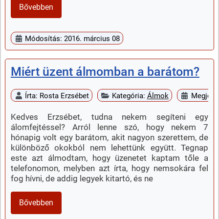
Bővebben
Módosítás: 2016. március 08
Miért üzent álmomban a barátom?
Írta:
Rosta Erzsébet
Kategória:
Álmok
Megjelen
Kedves Erzsébet, tudna nekem segíteni egy
álomfejtéssel? Arról lenne szó, hogy nekem 7
hónapig volt egy barátom, akit nagyon szerettem, de
különböző okokból nem lehettünk együtt. Tegnap
este azt álmodtam, hogy üzenetet kaptam tőle a
telefonomon, melyben azt írta, hogy nemsokára fel
fog hívni, de addig legyek kitartó, és ne
Bővebben