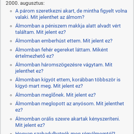
2000. augusztus:
A párom szeretkezni akart, de mintha figyelt volna
valaki. Mit jelenthet az álmom?
Álmomban a péniszem makkja alatt alvadt vért
találtam. Mit jelent ez?
Álmomban emberhúst ettem. Mit jelent ez?
Álmomban fehér egereket láttam. Miként
értelmezhető ez?
Álmomban háromszögezésre vágytam. Mit
jelenthet ez?
Álmomban kígyót ettem, korábban többször is
kígyó mart meg. Mit jelent ez?
Álmomban meglőnek. Mit jelent ez?
Álmomban meglopott az anyósom. Mit jelenthet
ez?
Álmomban orális szexre akartak kényszeríteni.
Mit jelent ez?
Hogyan szabadulhatnék meg rémálmomtól?