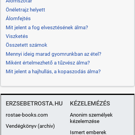
Álomszótár
Önéletrajz helyett
Álomfejtés
Mit jelent a fog elvesztésének álma?
Viszketés
Összetett számok
Mennyi ideig marad gyomrunkban az étel?
Miként értelmezhető a tűzvész álma?
Mit jelent a hajhullás, a kopaszodás álma?
ERZSEBETROSTA.HU
KÉZELEMÉZÉS
rostae-books.com
Anonim személyek
kézelemzése
Vendégkönyv (archiv)
Ismert emberek