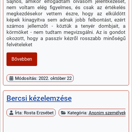
Sajnos, amikor elfogadtam olvasóm jelentkezését,
nem voltam elég figyelmes, és csak az értékelés
megkezdésekor vettem észre, hogy az elküldött
képek kinagyítva sem adnak jobb felbontást, ezért
számos jellemzőt - köztük a tenyér dombjait, a
körmöket - nem tudtam megvizsgálni. Az is gondot
okozott, hogy a passzív kézről rosszabb minőségű
felvételeket
Bővebben
Módosítás: 2022. október 22
Bercsi kézelemzése
Írta:
Rosta Erzsébet
Kategória:
Anonim személyek k