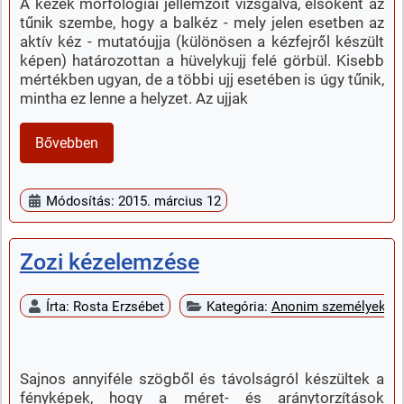
A kezek morfológiai jellemzőit vizsgálva, elsőként az
tűnik szembe, hogy a balkéz - mely jelen esetben az
aktív kéz - mutatóujja (különösen a kézfejről készült
képen) határozottan a hüvelykujj felé görbül. Kisebb
mértékben ugyan, de a többi ujj esetében is úgy tűnik,
mintha ez lenne a helyzet. Az ujjak
Bővebben
Módosítás: 2015. március 12
Zozi kézelemzése
Írta:
Rosta Erzsébet
Kategória:
Anonim személyek k
Sajnos annyiféle szögből és távolságról készültek a
fényképek, hogy a méret- és aránytorzítások