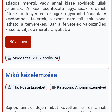
átlagos méretű, vagy annál kissé rövidebb ujjak
jellemzik. A kéz csontozata ugyancsak erősnek
látszik, a tenyér és az ujjak egyaránt húsosak. A
kézdombok fejlettek, viszont nem túl sok vonal
látható a tenyereken. Bár a felvételek valószínűleg
kissé torzítják a méretarányokat, a
Bővebben
Módosítás: 2015. április 24
Mikó kézelemzése
Írta:
Rosta Erzsébet
Kategória:
Anonim személyek k
Sajnos annak idején hibát követtem el, és annak