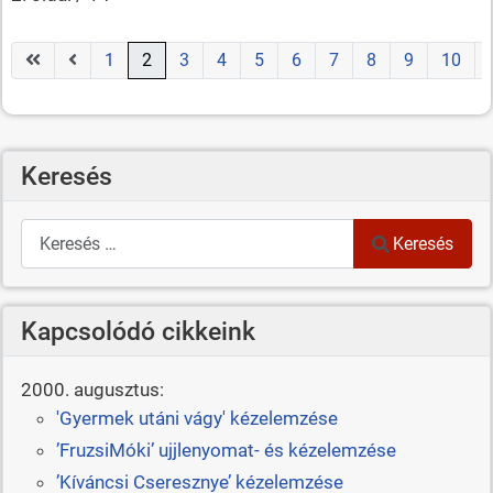
1
2
3
4
5
6
7
8
9
10
Keresés
Keresés
Keresés
Kapcsolódó cikkeink
2000. augusztus:
'Gyermek utáni vágy' kézelemzése
’FruzsiMóki’ ujjlenyomat- és kézelemzése
’Kíváncsi Cseresznye’ kézelemzése