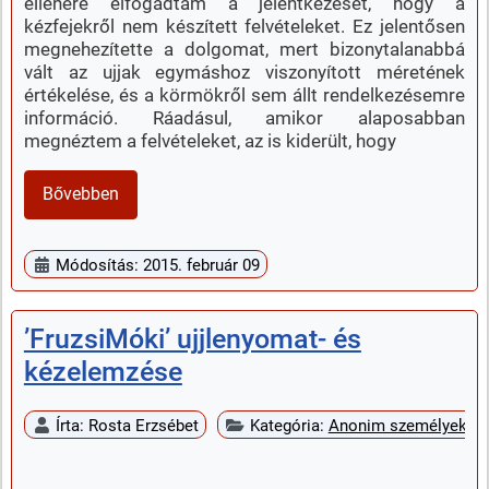
ellenére elfogadtam a jelentkezését, hogy a
kézfejekről nem készített felvételeket. Ez jelentősen
megnehezítette a dolgomat, mert bizonytalanabbá
vált az ujjak egymáshoz viszonyított méretének
értékelése, és a körmökről sem állt rendelkezésemre
információ. Ráadásul, amikor alaposabban
megnéztem a felvételeket, az is kiderült, hogy
Bővebben
Módosítás: 2015. február 09
’FruzsiMóki’ ujjlenyomat- és
kézelemzése
Írta:
Rosta Erzsébet
Kategória:
Anonim személyek k