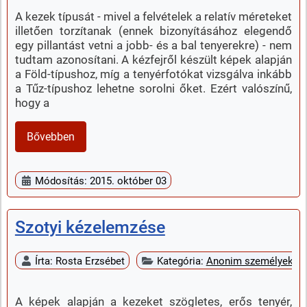
A kezek típusát - mivel a felvételek a relatív méreteket
illetően torzítanak (ennek bizonyításához elegendő
egy pillantást vetni a jobb- és a bal tenyerekre) - nem
tudtam azonosítani. A kézfejről készült képek alapján
a Föld-típushoz, míg a tenyérfotókat vizsgálva inkább
a Tűz-típushoz lehetne sorolni őket. Ezért valószínű,
hogy a
Bővebben
Módosítás: 2015. október 03
Szotyi kézelemzése
Írta:
Rosta Erzsébet
Kategória:
Anonim személyek k
A képek alapján a kezeket szögletes, erős tenyér,