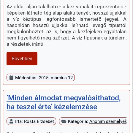
Az oldal alján található - a kéz vonalait reprezentáló -
képeken látható téglalap alakú tenyér, hosszú ujjakkal
a víz kéztípus legfontosabb ismertető jegyei. A
hasonlóan hosszú ujjakkal leírható levegő típustól
megkülönbözteti az is, hogy a kézfejeken egyáltalán
nem figyelhető meg szőrzet. A víz típusnak a türelem,
a részletek iránti
Bővebben
Módosítás: 2015. március 12
’Minden álmodat megvalósíthatod,
ha teszel érte’ kézelemzése
Írta:
Rosta Erzsébet
Kategória:
Anonim személyek k