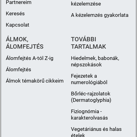
Partnereim
kézelemzése
Keresés
A kézelemzés gyakorlata
Kapcsolat
ÁLMOK,
TOVÁBBI
ÁLOMFEJTÉS
TARTALMAK
Álomfejtés A-tól Z-ig
Hiedelmek, babonák,
népszokások
Álomfejtés
Fejezetek a
Álmok témakörű cikkeim
numerológiából
Bőrléc-rajzolatok
(Dermatoglyphia)
Fiziognómia -
karakterolvasás
Vegetáriánus és halas
ételek