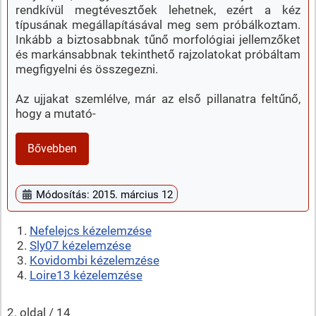
rendkívül megtévesztőek lehetnek, ezért a kéz
típusának megállapításával meg sem próbálkoztam.
Inkább a biztosabbnak tűnő morfológiai jellemzőket
és markánsabbnak tekinthető rajzolatokat próbáltam
megfigyelni és összegezni.
Az ujjakat szemlélve, már az első pillanatra feltűnő,
hogy a mutató-
Bővebben
Módosítás: 2015. március 12
Nefelejcs kézelemzése
Sly07 kézelemzése
Kovidombi kézelemzése
Loire13 kézelemzése
2. oldal / 14