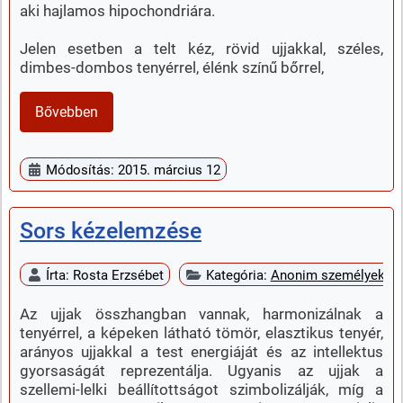
aki hajlamos hipochondriára.
Jelen esetben a telt kéz, rövid ujjakkal, széles,
dimbes-dombos tenyérrel, élénk színű bőrrel,
Bővebben
Módosítás: 2015. március 12
Sors kézelemzése
Írta:
Rosta Erzsébet
Kategória:
Anonim személyek k
Az ujjak összhangban vannak, harmonizálnak a
tenyérrel, a képeken látható tömör, elasztikus tenyér,
arányos ujjakkal a test energiáját és az intellektus
gyorsaságát reprezentálja. Ugyanis az ujjak a
szellemi-lelki beállítottságot szimbolizálják, míg a