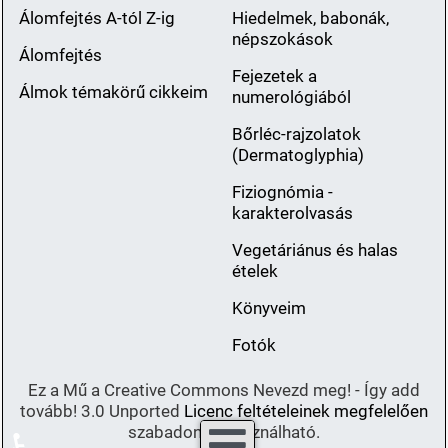
Álomfejtés A-tól Z-ig
Hiedelmek, babonák,
népszokások
Álomfejtés
Fejezetek a
Álmok témakörű cikkeim
numerológiából
Bőrléc-rajzolatok
(Dermatoglyphia)
Fiziognómia -
karakterolvasás
Vegetáriánus és halas
ételek
Könyveim
Fotók
Ez a Mű a Creative Commons Nevezd meg! - Így add
tovább! 3.0 Unported
Licenc feltételeinek megfelelően
szabadon felhasználható.