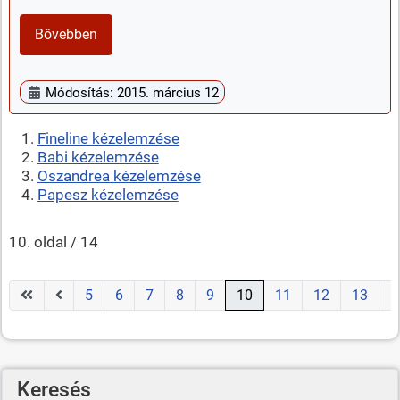
Bővebben
Módosítás: 2015. március 12
Fineline kézelemzése
Babi kézelemzése
Oszandrea kézelemzése
Papesz kézelemzése
10. oldal / 14
5
6
7
8
9
10
11
12
13
1
Keresés