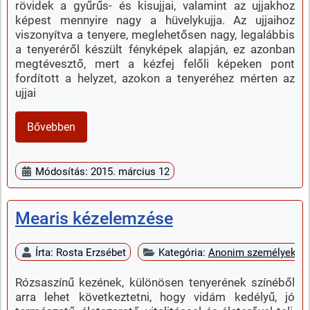
rövidek a gyűrűs- és kisujjai, valamint az ujjakhoz
képest mennyire nagy a hüvelykujja. Az ujjaihoz
viszonyítva a tenyere, meglehetősen nagy, legalábbis
a tenyeréről készült fényképek alapján, ez azonban
megtévesztő, mert a kézfej felőli képeken pont
fordított a helyzet, azokon a tenyeréhez mérten az
ujjai
Bővebben
Módosítás: 2015. március 12
Mearis kézelemzése
Írta:
Rosta Erzsébet
Kategória:
Anonim személyek k
Rózsaszínű kezének, különösen tenyerének színéből
arra lehet következtetni, hogy vidám kedélyű, jó