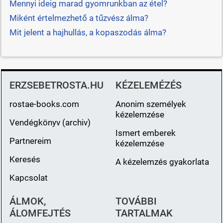
Mennyi ideig marad gyomrunkban az étel?
Miként értelmezhető a tűzvész álma?
Mit jelent a hajhullás, a kopaszodás álma?
ERZSEBETROSTA.HU
KÉZELEMÉZÉS
rostae-books.com
Anonim személyek
kézelemzése
Vendégkönyv (archiv)
Ismert emberek
Partnereim
kézelemzése
Keresés
A kézelemzés gyakorlata
Kapcsolat
ÁLMOK,
TOVÁBBI
ÁLOMFEJTÉS
TARTALMAK