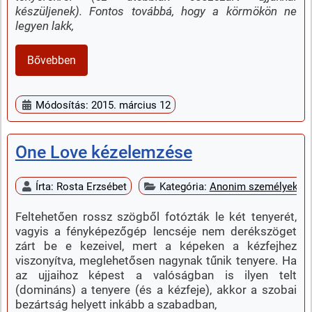
készüljenek). Fontos továbbá, hogy a körmökön ne
legyen lakk,
Bővebben
Módosítás: 2015. március 12
One Love kézelemzése
Írta:
Rosta Erzsébet
Kategória:
Anonim személyek k
Feltehetően rossz szögből fotózták le két tenyerét,
vagyis a fényképezőgép lencséje nem derékszöget
zárt be e kezeivel, mert a képeken a kézfejhez
viszonyítva, meglehetősen nagynak tűnik tenyere. Ha
az ujjaihoz képest a valóságban is ilyen telt
(domináns) a tenyere (és a kézfeje), akkor a szobai
bezártság helyett inkább a szabadban,