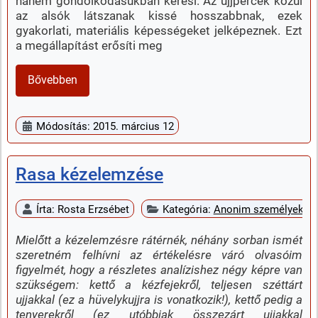
hanem gondolkodásukban keresi. Az ujjpercek közül
az alsók látszanak kissé hosszabbnak, ezek
gyakorlati, materiális képességeket jelképeznek. Ezt
a megállapítást erősíti meg
Bővebben
Módosítás: 2015. március 12
Rasa kézelemzése
Írta:
Rosta Erzsébet
Kategória:
Anonim személyek k
Mielőtt a kézelemzésre rátérnék, néhány sorban ismét
szeretném felhívni az értékelésre váró olvasóim
figyelmét, hogy a részletes analízishez négy képre van
szükségem: kettő a kézfejekről, teljesen széttárt
ujjakkal (ez a hüvelykujjra is vonatkozik!), kettő pedig a
tenyerekről (ez utóbbiak összezárt ujjakkal