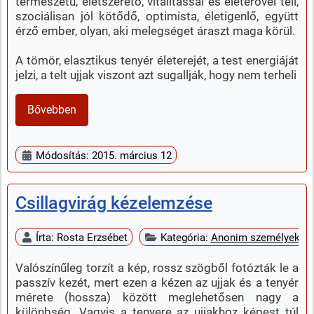
természetű, életszerető, vitalitással és életerővel teli,
szociálisan jól kötődő, optimista, életigenlő, együtt
érző ember, olyan, aki melegséget áraszt maga körül.
A tömör, elasztikus tenyér életerejét, a test energiáját
jelzi, a telt ujjak viszont azt sugallják, hogy nem terheli
Bővebben
Módosítás: 2015. március 12
Csillagvirág kézelemzése
Írta:
Rosta Erzsébet
Kategória:
Anonim személyek k
Valószínűleg torzít a kép, rossz szögből fotózták le a
passzív kezét, mert ezen a kézen az ujjak és a tenyér
mérete (hossza) között meglehetősen nagy a
különbség. Vagyis a tenyere az ujjakhoz képest túl