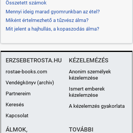
Összetett számok
Mennyi ideig marad gyomrunkban az étel?
Miként értelmezhető a tűzvész álma?
Mit jelent a hajhullás, a kopaszodás álma?
ERZSEBETROSTA.HU
KÉZELEMÉZÉS
rostae-books.com
Anonim személyek
kézelemzése
Vendégkönyv (archiv)
Ismert emberek
Partnereim
kézelemzése
Keresés
A kézelemzés gyakorlata
Kapcsolat
ÁLMOK,
TOVÁBBI