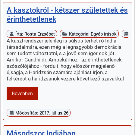
A kasztokról - kétszer születettek és
érinthetetlenek
Írta:
Rosta Erzsébet
Kategória:
Egyéb írások
Me
A kasztrendszer jelenleg is súlyos terhet ró India
társadalmára, ezen még a legnagyobb demokrácia
sem tudott változtatni, s a jövő sem ígér sok jót.
Amikor Gandhi dr. Ambekárhoz - az érinthetetlenek
szószólójához - fordult, hogy először megjelenő
újságja, a Haridzsán számára ajánlást írjon, a
felkérést a haridzsánok vezére következő szavakkal
Bővebben
Módosítás: 2017. július 26
Másodszor Indiában