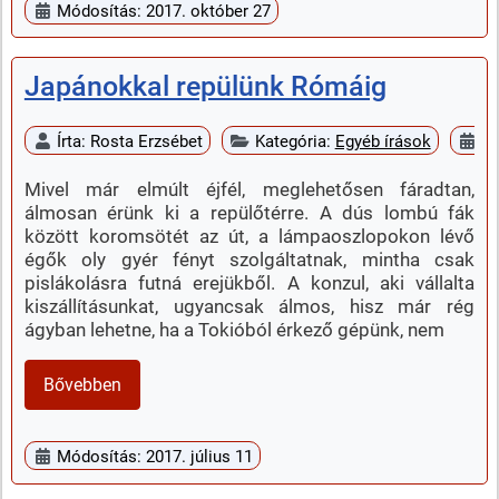
Módosítás: 2017. október 27
Japánokkal repülünk Rómáig
Írta:
Rosta Erzsébet
Kategória:
Egyéb írások
Me
Mivel már elmúlt éjfél, meglehetősen fáradtan,
álmosan érünk ki a repülőtérre. A dús lombú fák
között koromsötét az út, a lámpaoszlopokon lévő
égők oly gyér fényt szolgáltatnak, mintha csak
pislákolásra futná erejükből. A konzul, aki vállalta
kiszállításunkat, ugyancsak álmos, hisz már rég
ágyban lehetne, ha a Tokióból érkező gépünk, nem
Bővebben
Módosítás: 2017. július 11