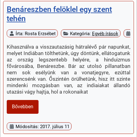
Benáreszben felöklel egy szent
tehén
Írta:
Rosta Erzsébet
Kategória:
Egyéb írások
Me
Kihasználva a visszautazásig hátralévő pár napunkat,
melyet Indiában tölthetünk, úgy döntünk, ellátogatunk
az ország legszentebb helyére, a hinduizmus
fővárosába, Benáreszbe. Bár az utolsó pillanatban
nem sok esélyünk van a vonatjegyre, ezúttal
szerencsénk van. Őszintén örülhetünk, hisz itt szinte
mindenki mozgásban van, az indiaiakat állandó
utazási vágy hajtja, hol a rokonaikat
Bővebben
Módosítás: 2017. július 11