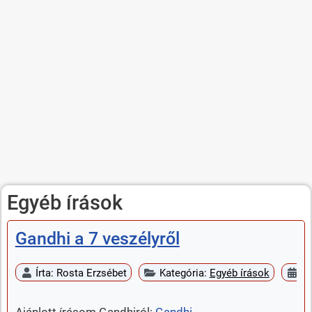
Egyéb írások
Gandhi a 7 veszélyről
Írta:
Rosta Erzsébet
Kategória:
Egyéb írások
Me
Ajánlott írásom Gandhiról:
Gandhi