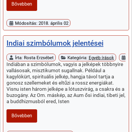
Bővebben
Módosítás: 2018. április 02
Indiai szimbólumok jelentései
Írta:
Rosta Erzsébet
Kategória:
Egyéb írások
Me
Indiában a szimbólumok, vagyis a jelképek többnyire
vallásosak, misztikumot sugallnak. Például a
kagylókürt, spirituális jelkép, hangja távol tartja a
gonosz szellemeket és eltűzi a rossz energiákat.
Visnu isten három jelképe a lótuszvirág, a csakra és a
buzogány. Az Om. máskép, az Aum ősi indiai, tibeti jel,
a buddhizmusból ered, Isten
Bővebben