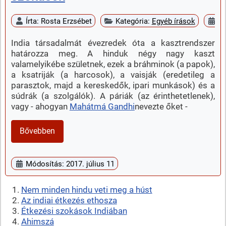
Írta:
Rosta Erzsébet
Kategória:
Egyéb írások
Me
India társadalmát évezredek óta a kasztrendszer
határozza meg. A hinduk négy nagy kaszt
valamelyikébe születnek, ezek a bráhminok (a papok),
a ksatriják (a harcosok), a vaisják (eredetileg a
parasztok, majd a kereskedők, ipari munkások) és a
súdrák (a szolgálók). A páriák (az érinthetetlenek),
vagy - ahogyan
Mahátmá Gandhi
nevezte őket -
Bővebben
Módosítás: 2017. július 11
Nem minden hindu veti meg a húst
Az indiai étkezés ethosza
Étkezési szokások Indiában
Ahimszá