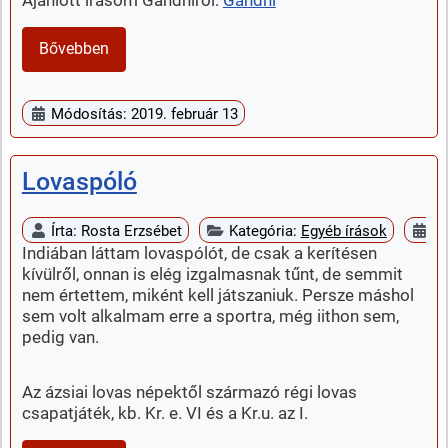
Bővebben
Módosítás: 2019. február 13
Lovaspóló
Írta:
Rosta Erzsébet
Kategória:
Egyéb írások
Me
Indiában láttam lovaspólót, de csak a kerítésen
kívülről, onnan is elég izgalmasnak tűnt, de semmit
nem értettem, miként kell játszaniuk. Persze máshol
sem volt alkalmam erre a sportra, még iithon sem,
pedig van.
Az ázsiai lovas népektől származó régi lovas
csapatjáték, kb. Kr. e. VI és a Kr.u. az I.