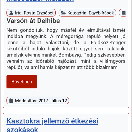
Írta:
Rosta Erzsébet
Kategória:
Egyéb írások
Me
Varsón át Delhibe
Nem gondoltuk, hogy másfél év elmúltával ismét
Indiába megyünk. A méregdrága repülő helyett jó
lenne a hajót választani, de a Földközi-tenger
kikötőiből induló hajók között egyet sem találunk,
amelyik elvinne minket Bombayig. Pedig szívesebben
venném az időrabló hajózást, mint a villámgyors
repülőt, valami hamis képzet miatt több bizalmam
Bővebben
Módosítás: 2017. július 12
Kasztokra jellemző étkezési
szokások