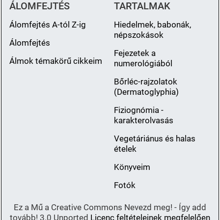
ÁLOMFEJTÉS
TARTALMAK
Álomfejtés A-tól Z-ig
Hiedelmek, babonák,
népszokások
Álomfejtés
Fejezetek a
Álmok témakörű cikkeim
numerológiából
Bőrléc-rajzolatok
(Dermatoglyphia)
Fiziognómia -
karakterolvasás
Vegetáriánus és halas
ételek
Könyveim
Fotók
Ez a Mű a Creative Commons Nevezd meg! - Így add
tovább! 3.0 Unported
Licenc feltételeinek megfelelően