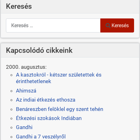
Keresés
Keresés
Keresés
Kapcsolódó cikkeink
2000. augusztus:
A kasztokról - kétszer születettek és
érinthetetlenek
Ahimszá
Az indiai étkezés ethosza
Benáreszben felöklel egy szent tehén
Étkezési szokások Indiában
Gandhi
Gandhi a 7 veszélyről