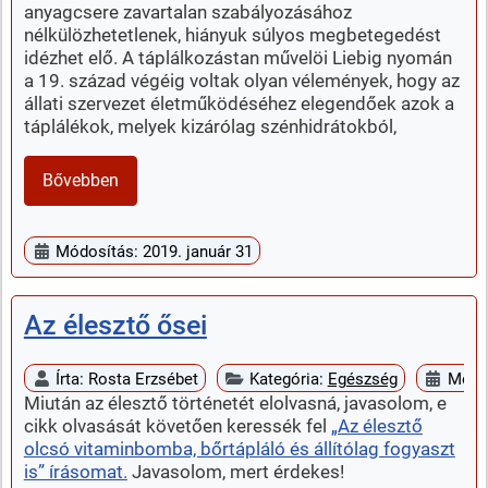
anyagcsere zavartalan szabályozásához
nélkülözhetetlenek, hiányuk súlyos megbetegedést
idézhet elő. A táplálkozástan művelöi Liebig nyomán
a 19. század végéig voltak olyan vélemények, hogy az
állati szervezet életműködéséhez elegendőek azok a
táplálékok, melyek kizárólag szénhidrátokból,
Bővebben
Módosítás: 2019. január 31
Az élesztő ősei
Írta:
Rosta Erzsébet
Kategória:
Egészség
Megje
Miután az élesztő történetét elolvasná, javasolom, e
cikk olvasását követően keressék fel
„Az élesztő
olcsó vitaminbomba, bőrtápláló és állítólag fogyaszt
is” írásomat.
Javasolom, mert érdekes!