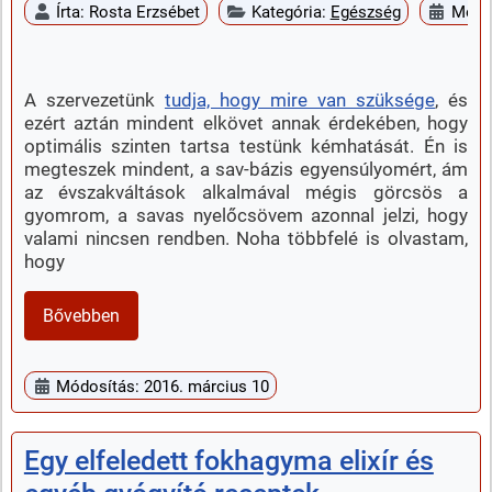
Írta:
Rosta Erzsébet
Kategória:
Egészség
Megje
A szervezetünk
tudja, hogy mire van szüksége
, és
ezért aztán mindent elkövet annak érdekében, hogy
optimális szinten tartsa testünk kémhatását. Én is
megteszek mindent, a sav-bázis egyensúlyomért, ám
az évszakváltások alkalmával mégis görcsös a
gyomrom, a savas nyelőcsövem azonnal jelzi, hogy
valami nincsen rendben. Noha többfelé is olvastam,
hogy
Bővebben
Módosítás: 2016. március 10
Egy elfeledett fokhagyma elixír és