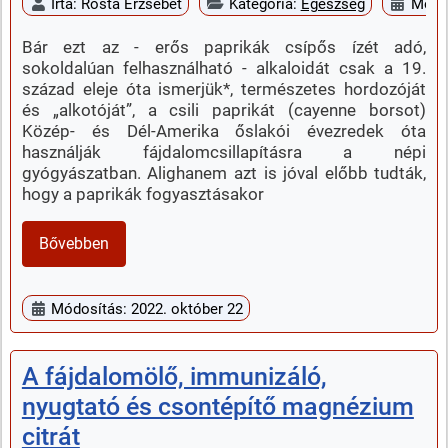
Írta:
Rosta Erzsébet
Kategória:
Egészség
Megje
Bár ezt az - erős paprikák csípős ízét adó,
sokoldalúan felhasználható - alkaloidát csak a 19.
század eleje óta ismerjük*, természetes hordozóját
és „alkotóját”, a csili paprikát (cayenne borsot)
Közép- és Dél-Amerika őslakói évezredek óta
használják fájdalomcsillapításra a népi
gyógyászatban. Alighanem azt is jóval előbb tudták,
hogy a paprikák fogyasztásakor
Bővebben
Módosítás: 2022. október 22
A fájdalomölő, immunizáló,
nyugtató és csontépítő magnézium
citrát