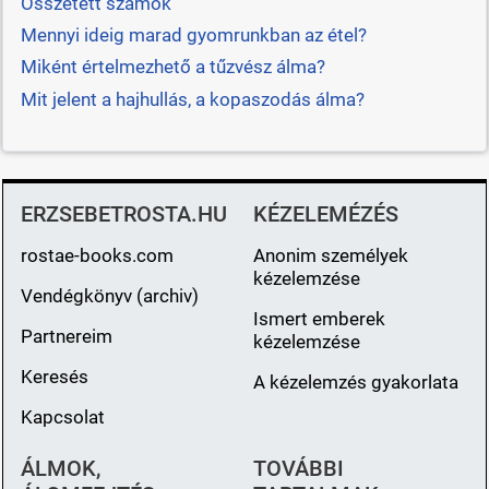
Összetett számok
Mennyi ideig marad gyomrunkban az étel?
Miként értelmezhető a tűzvész álma?
Mit jelent a hajhullás, a kopaszodás álma?
ERZSEBETROSTA.HU
KÉZELEMÉZÉS
rostae-books.com
Anonim személyek
kézelemzése
Vendégkönyv (archiv)
Ismert emberek
Partnereim
kézelemzése
Keresés
A kézelemzés gyakorlata
Kapcsolat
ÁLMOK,
TOVÁBBI