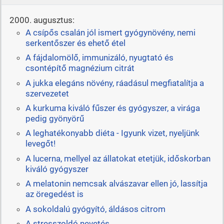
2000. augusztus:
A csípős csalán jól ismert gyógynövény, nemi
serkentőszer és ehető étel
A fájdalomölő, immunizáló, nyugtató és
csontépítő magnézium citrát
A jukka elegáns növény, ráadásul megfiatalítja a
szervezetet
A kurkuma kiváló fűszer és gyógyszer, a virága
pedig gyönyörű
A leghatékonyabb diéta - Igyunk vizet, nyeljünk
levegőt!
A lucerna, mellyel az állatokat etetjük, időskorban
kiváló gyógyszer
A melatonin nemcsak alvászavar ellen jó, lassítja
az öregedést is
A sokoldalú gyógyító, áldásos citrom
A stresszoldó nevetés