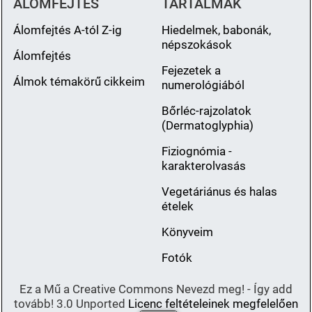
ÁLOMFEJTÉS
TARTALMAK
Álomfejtés A-tól Z-ig
Hiedelmek, babonák,
népszokások
Álomfejtés
Fejezetek a
Álmok témakörű cikkeim
numerológiából
Bőrléc-rajzolatok
(Dermatoglyphia)
Fiziognómia -
karakterolvasás
Vegetáriánus és halas
ételek
Könyveim
Fotók
Ez a Mű a Creative Commons Nevezd meg! - Így add
tovább! 3.0 Unported
Licenc feltételeinek megfelelően