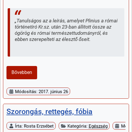
„Tanulságos az a leírás, amelyet Plinius a római
történetíró Kr.sz. után 23-ban állított össze az
ógörög és római természettudományról, és
ebben szerepelteti az élesztő őseit.
Bővebben
Módosítás: 2017. június 26
Szorongás, rettegés, fóbia
Írta:
Rosta Erzsébet
Kategória:
Egészség
Megje