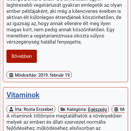
leghíresebb vegetáriusát gyakran emlegetik az olyan
ember példájaként, aki még a kilencvenes éveiben is
aktívan élt különleges étrendjének köszönhetően, de
az igazság az, hogy annak ellenére élt meg ilyen
magas kort, nem pedig annak köszönhetően. Egy
menetben a vegetarianizmusa okozta súlyos
vérszegénység halállal fenyegette,
Bővebben
Módosítás: 2019. február 19
Vitaminok
Írta:
Rosta Erzsébet
Kategória:
Egészség
Megje
A vitaminok többnyire megtalálhatók a növényekben
melyek az emberi és állati szervezet normális
fejlődéséhez, működéséhez, elsősorban az