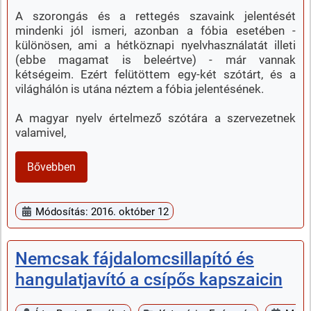
A szorongás és a rettegés szavaink jelentését
mindenki jól ismeri, azonban a fóbia esetében -
különösen, ami a hétköznapi nyelvhasználatát illeti
(ebbe magamat is beleértve) - már vannak
kétségeim. Ezért felütöttem egy-két szótárt, és a
világhálón is utána néztem a fóbia jelentésének.
A magyar nyelv értelmező szótára a szervezetnek
valamivel,
Bővebben
Módosítás: 2016. október 12
Nemcsak fájdalomcsillapító és
hangulatjavító a csípős kapszaicin