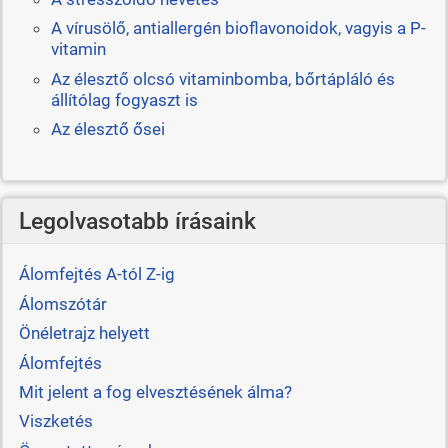
A vírusölő, antiallergén bioflavonoidok, vagyis a P-
vitamin
Az élesztő olcsó vitaminbomba, bőrtápláló és
állítólag fogyaszt is
Az élesztő ősei
Legolvasotabb írásaink
Álomfejtés A-tól Z-ig
Álomszótár
Önéletrajz helyett
Álomfejtés
Mit jelent a fog elvesztésének álma?
Viszketés