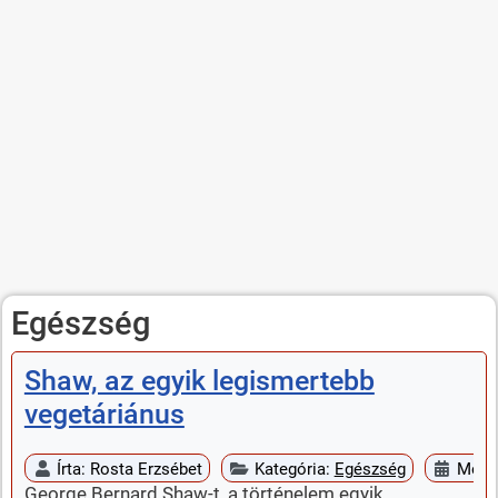
Egészség
Shaw, az egyik legismertebb
vegetáriánus
Írta:
Rosta Erzsébet
Kategória:
Egészség
Megje
George Bernard Shaw-t, a történelem egyik