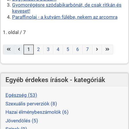
Gyomorégésre szódabikarbónát, de csak ritkán és
keveset!
Paraffinolaj - a kutyám fülébe, nekem az arcomra
1. oldal / 7
1
2
3
4
5
6
7
Egyéb érdekes írások - kategóriák
Egészség (53)
Szexuális perverziók (8)
Hazai élménybeszámolók (6)
Jövendölés (5)
Színek (9)