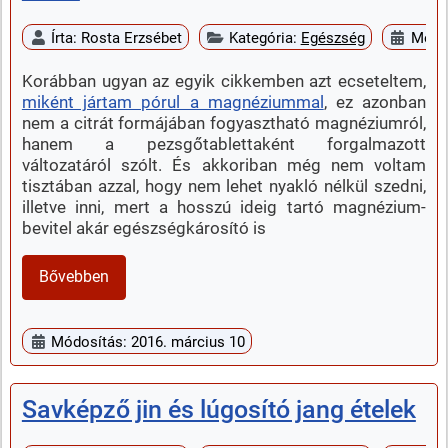
Írta:
Rosta Erzsébet
Kategória:
Egészség
Megje
Korábban ugyan az egyik cikkemben azt ecseteltem,
miként jártam pórul a magnéziummal
, ez azonban
nem a citrát formájában fogyasztható magnéziumról,
hanem a pezsgőtablettaként forgalmazott
változatáról szólt. És akkoriban még nem voltam
tisztában azzal, hogy nem lehet nyakló nélkül szedni,
illetve inni, mert a hosszú ideig tartó magnézium-
bevitel akár egészségkárosító is
Bővebben
Módosítás: 2016. március 10
Savképző jin és lúgosító jang ételek