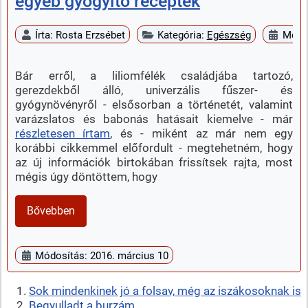
egyéb gyógyító receptek
Írta:
Rosta Erzsébet
Kategória:
Egészség
Megje
Bár erről, a liliomfélék családjába tartozó,
gerezdekből álló, univerzális fűszer- és
gyógynövényről - elsősorban a történetét, valamint
varázslatos és babonás hatásait kiemelve - már
részletesen írtam
, és - miként az már nem egy
korábbi cikkemmel előfordult - megtehetném, hogy
az új információk birtokában frissítsek rajta, most
mégis úgy döntöttem, hogy
Bővebben
Módosítás: 2016. március 10
Sok mindenkinek jó a folsav, még az iszákosoknak is
Begyulladt a burzám