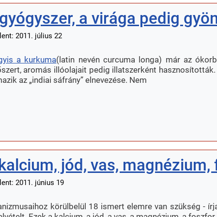
 gyógyszer, a virága pedig gyö
ent: 2011. július 22
gyis a kurkuma
(latin nevén curcuma longa) már az ókorba
zert, aromás illóolajait pedig illatszerként hasznosították
mazik az „indiai sáfrány” elnevezése. Nem
kalcium, jód, vas, magnézium, 
ent: 2011. június 19
nizmusaihoz körülbelül 18 ismert elemre van szükség - írj
ételt. Ezek a kalcium, a jód, a vas, a magnézium, a foszfor 