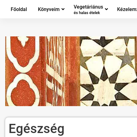
Vegetáriánus
Főoldal
Könyveim
Kézelem
és halas ételek
Egészség