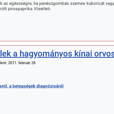
ntenek az egészségre, ha penészgombás szemes kukoricát v
rölt pirospaprika. Kísérleti
elek a hagyományos kínai orvo
ent: 2011. február 28
ról, a betegségek diagnózisáról