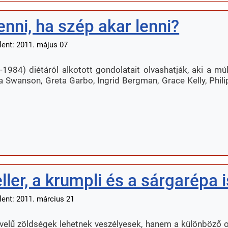
nni, ha szép akar lenni?
lent: 2011. május 07
1984) diétáról alkotott gondolatait olvashatják, aki a mú
ria Swanson, Greta Garbo, Ingrid Bergman, Grace Kelly, Ph
ller, a krumpli és a sárgarépa i
lent: 2011. március 21
lű zöldségek lehetnek veszélyesek, hanem a különböző o