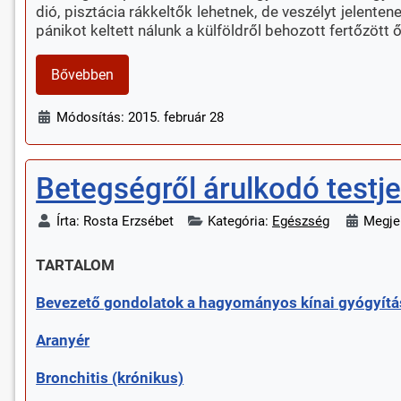
dió, pisztácia rákkeltők lehetnek, de veszélyt jele
pánikot keltett nálunk a külföldről behozott fertőzött ő
Bővebben
Módosítás: 2015. február 28
Betegségről árulkodó testj
Írta:
Rosta Erzsébet
Kategória:
Egészség
Megjel
TARTALOM
Bevezető gondolatok a hagyományos kínai gyógyítás
Aranyér
Bronchitis (krónikus)