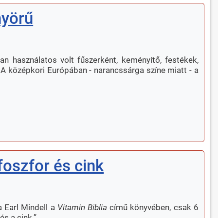
nyörű
n használatos volt fűszerként, keményítő, festékek,
. A középkori Európában - narancssárga színe miatt - a
foszfor és cink
a Earl Mindell a
Vitamin Biblia
című könyvében, csak 6
és a cink.”