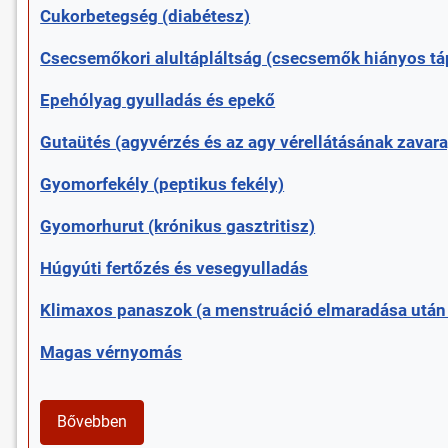
Cukorbetegség (diabétesz)
Csecsemőkori alultápláltság (csecsemők hiányos tá
Epehólyag gyulladás és epekő
Gutaütés (agyvérzés és az agy vérellátásának zavara
Gyomorfekély (peptikus fekély)
Gyomorhurut (krónikus gasztritisz)
Húgyúti fertőzés és vesegyulladás
Klimaxos panaszok (a menstruáció elmaradása után 
Magas vérnyomás
Bővebben