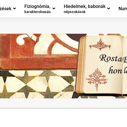
Fiziognómia,
Hiedelmek, babonák
zések
Num
karakterolvasás
népszokások