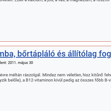
ba, bőrtápláló és állítólag fog
lent: 2011. május 30
rnévre méltán rászolgál. Mindez nem véletlen, hisz kitűnő fe
nyzik belőle), a B12-vitaminon kívül pedig az összes főbb B-