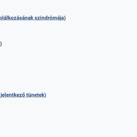
plálkozásának szindrómája)
)
jelentkező tünetek)