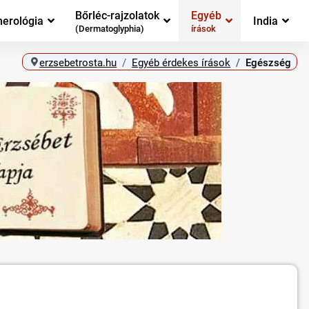
Bőrléc-rajzolatok
Egyéb
erológia
India
(Dermatoglyphia)
írások
erzsebetrosta.hu
Egyéb érdekes írások
Egészség