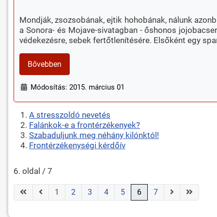
Mondják, zsozsobának, ejtik hohobának, nálunk azonban
a Sonora- és Mojave-sivatagban - őshonos jojobacserje
védekezésre, sebek fertőtlenítésére. Elsőként egy spa
Bővebben
Módosítás: 2015. március 01
A stresszoldó nevetés
Falánkok-e a frontérzékenyek?
Szabaduljunk meg néhány kilónktól!
Frontérzékenységi kérdőív
6. oldal / 7
1
2
3
4
5
6
7