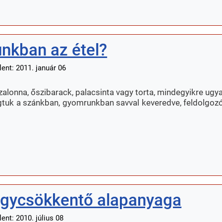
nkban az étel?
ent: 2011. január 06
szalonna, őszibarack, palacsinta vagy torta, mindegyikre ugy
rágtuk a szánkban, gyomrunkban savval keveredve, feldolgoz
ágycsökkentő alapanyaga
ent: 2010. július 08