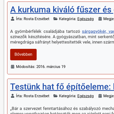
A kurkuma kiváló fűszer és
Írta:
Rosta Erzsébet
Kategória:
Egészség
Megjel
A gyömbérfélék családjába tartozó
sárgagyökér, va
színezők készítésére. A gyógyászatban, mint serkentős
méregdrága sáfrányt helyettesítették vele, innen szár
Bővebben
Módosítás: 2016. március 19
Testünk hat fő építőeleme: 
Írta:
Rosta Erzsébet
Kategória:
Egészség
Megjel
„Bár a szervezet fenntartásához és szabályozó mecha
elemre vonatkozóan határozták meg az ajánlott napi felv