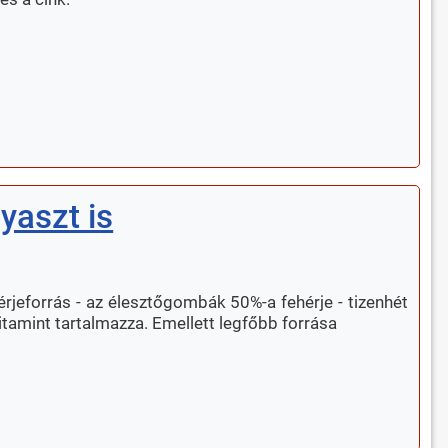
yaszt is
hérjeforrás - az élesztőgombák 50%-a fehérje - tizenhét
vitamint tartalmazza. Emellett legfőbb forrása