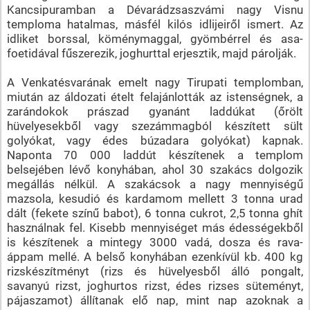
Kancsipuramban a Dévarádzsaszvámi nagy Visnu
temploma hatalmas, másfél kilós idlijeiről ismert. Az
idliket borssal, köménymaggal, gyömbérrel és asa-
foetidával fűszerezik, joghurttal erjesztik, majd párolják.
A Venkatésvarának emelt nagy Tirupati templomban,
miután az áldozati ételt felajánlották az istenségnek, a
zarándokok prászad gyanánt laddúkat (őrölt
hüvelyesekből vagy szezámmagból készített sült
golyókat, vagy édes búzadara golyókat) kapnak.
Naponta 70 000 laddút készítenek a templom
belsejében lévő konyhában, ahol 30 szakács dolgozik
megállás nélkül. A szakácsok a nagy mennyiségű
mazsola, kesudió és kardamom mellett 3 tonna urad
dált (fekete színű babot), 6 tonna cukrot, 2,5 tonna ghít
használnak fel. Kisebb mennyiséget más édességekből
is készítenek a mintegy 3000 vadá, dosza és rava-
áppam mellé. A belső konyhában ezenkívül kb. 400 kg
rizskészítményt (rizs és hüvelyesből álló pongalt,
savanyú rizst, joghurtos rizst, édes rizses süteményt,
pájaszamot) állítanak elő nap, mint nap azoknak a