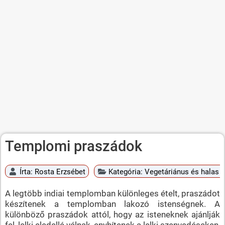
Templomi praszádok
Írta:
Rosta Erzsébet
Kategória:
Vegetáriánus és halas é
A legtöbb indiai templomban különleges ételt, praszádot
készítenek a templomban lakozó istenségnek. A
különböző praszádok attól, hogy az isteneknek ajánlják
fel, lelki eledellé válnak, enyhítenek a lelki szenvedéseken,