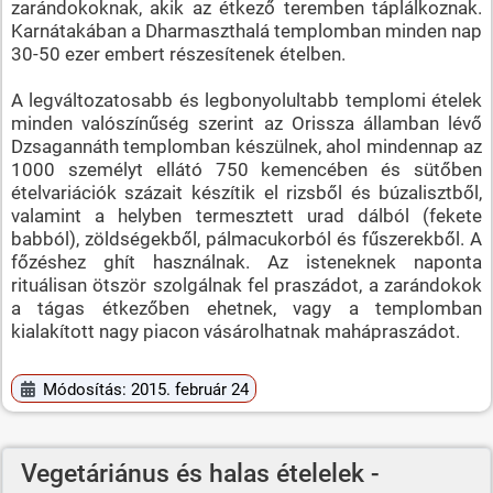
zarándokoknak, akik az étkező teremben táplálkoznak.
Karnátakában a Dharmaszthalá templomban minden nap
30-50 ezer embert részesítenek ételben.
A legváltozatosabb és legbonyolultabb templomi ételek
minden valószínűség szerint az Orissza államban lévő
Dzsagannáth templomban készülnek, ahol mindennap az
1000 személyt ellátó 750 kemencében és sütőben
ételvariációk százait készítik el rizsből és búzalisztből,
valamint a helyben termesztett urad dálból (fekete
babból), zöldségekből, pálmacukorból és fűszerekből. A
főzéshez ghít használnak. Az isteneknek naponta
rituálisan ötször szolgálnak fel praszádot, a zarándokok
a tágas étkezőben ehetnek, vagy a templomban
kialakított nagy piacon vásárolhatnak mahápraszádot.
Módosítás: 2015. február 24
Vegetáriánus és halas ételelek -