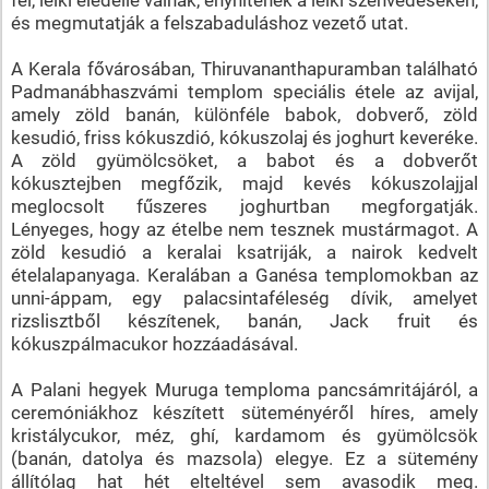
és megmutatják a felszabaduláshoz vezető utat.
A Kerala fővárosában, Thiruvananthapuramban található
Padmanábhaszvámi templom speciális étele az avijal,
amely zöld banán, különféle babok, dobverő, zöld
kesudió, friss kókuszdió, kókuszolaj és joghurt keveréke.
A zöld gyümölcsöket, a babot és a dobverőt
kókusztejben megfőzik, majd kevés kókuszolajjal
meglocsolt fűszeres joghurtban megforgatják.
Lényeges, hogy az ételbe nem tesznek mustármagot. A
zöld kesudió a keralai ksatriják, a nairok kedvelt
ételalapanyaga. Keralában a Ganésa templomokban az
unni-áppam, egy palacsintaféleség dívik, amelyet
rizslisztből készítenek, banán, Jack fruit és
kókuszpálmacukor hozzáadásával.
A Palani hegyek Muruga temploma pancsámritájáról, a
ceremóniákhoz készített süteményéről híres, amely
kristálycukor, méz, ghí, kardamom és gyümölcsök
(banán, datolya és mazsola) elegye. Ez a sütemény
állítólag hat hét elteltével sem avasodik meg.