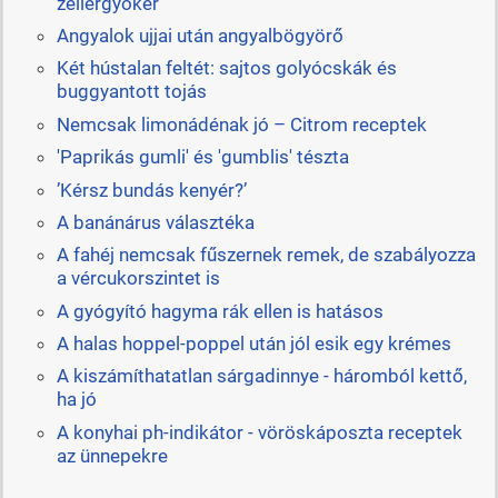
zellergyökér
Angyalok ujjai után angyalbögyörő
Két hústalan feltét: sajtos golyócskák és
buggyantott tojás
Nemcsak limonádénak jó – Citrom receptek
'Paprikás gumli' és 'gumblis' tészta
’Kérsz bundás kenyér?’
A banánárus választéka
A fahéj nemcsak fűszernek remek, de szabályozza
a vércukorszintet is
A gyógyító hagyma rák ellen is hatásos
A halas hoppel-poppel után jól esik egy krémes
A kiszámíthatatlan sárgadinnye - háromból kettő,
ha jó
A konyhai ph-indikátor - vöröskáposzta receptek
az ünnepekre