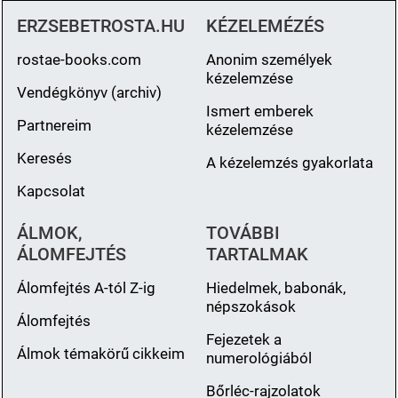
ERZSEBETROSTA.HU
KÉZELEMÉZÉS
rostae-books.com
Anonim személyek
kézelemzése
Vendégkönyv (archiv)
Ismert emberek
Partnereim
kézelemzése
Keresés
A kézelemzés gyakorlata
Kapcsolat
ÁLMOK,
TOVÁBBI
ÁLOMFEJTÉS
TARTALMAK
Álomfejtés A-tól Z-ig
Hiedelmek, babonák,
népszokások
Álomfejtés
Fejezetek a
Álmok témakörű cikkeim
numerológiából
Bőrléc-rajzolatok