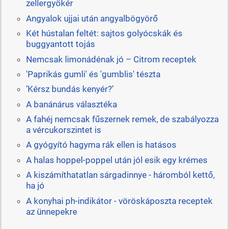
zellergyökér
Angyalok ujjai után angyalbögyörő
Két hústalan feltét: sajtos golyócskák és
buggyantott tojás
Nemcsak limonádénak jó – Citrom receptek
'Paprikás gumli' és 'gumblis' tészta
’Kérsz bundás kenyér?’
A banánárus választéka
A fahéj nemcsak fűszernek remek, de szabályozza
a vércukorszintet is
A gyógyító hagyma rák ellen is hatásos
A halas hoppel-poppel után jól esik egy krémes
A kiszámíthatatlan sárgadinnye - háromból kettő,
ha jó
A konyhai ph-indikátor - vöröskáposzta receptek
az ünnepekre