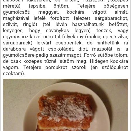
méretű) tepsibe öntöm. Tetejére bőségesen
gyümölcsöt: meggyet, kockára vágott almát,
magházával lefelé fordított felezett sárgabarackot,
szilvát, ringlót (tél lévén használhatunk befőttet,
lényeges, hogy savanykás legyen) teszek, vagy
egymáshoz közel nem túl folyékony (málna, eper, szilva,
sárgabarack) lekvárt cseppentek, de hinthetünk rá
darabosra vágott csokoládét, diót, mazsolát is, a
gyümölcsösre pedig szezámmagot. Forró sütőbe tolom,
de csak közepes tűznél sütöm meg. Hidegen kockára
vágom. Tetejére porcukrot szórok (én szőlőcukrot
szoktam).