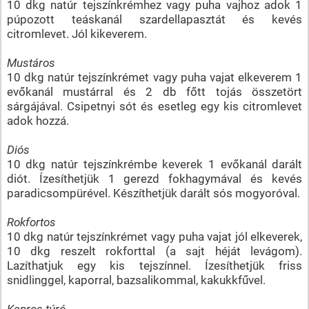
10 dkg natúr tejszínkrémhez vagy puha vajhoz adok 1
púpozott teáskanál szardellapasztát és kevés
citromlevet. Jól kikeverem.
Mustáros
10 dkg natúr tejszínkrémet vagy puha vajat elkeverem 1
evőkanál mustárral és 2 db főtt tojás összetört
sárgájával. Csipetnyi sót és esetleg egy kis citromlevet
adok hozzá.
Diós
10 dkg natúr tejszínkrémbe keverek 1 evőkanál darált
diót. Ízesíthetjük 1 gerezd fokhagymával és kevés
paradicsompürével. Készíthetjük darált sós mogyoróval.
Rokfortos
10 dkg natúr tejszínkrémet vagy puha vajat jól elkeverek,
10 dkg reszelt rokforttal (a sajt héját levágom).
Lazíthatjuk egy kis tejszínnel. Ízesíthetjük friss
snidlinggel, kaporral, bazsalikommal, kakukkfűvel.
Kapros túró