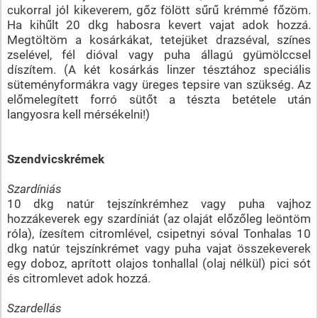
cukorral jól kikeverem, gőz fölött sűrű krémmé főzöm.
Ha kihűlt 20 dkg habosra kevert vajat adok hozzá.
Megtöltöm a kosárkákat, tetejüket drazséval, színes
zselével, fél dióval vagy puha állagú gyümölccsel
díszítem. (A két kosárkás linzer tésztához speciális
süteményformákra vagy üreges tepsire van szükség. Az
előmelegített forró sütőt a tészta betétele után
langyosra kell mérsékelni!)
Szendvicskrémek
Szardíniás
10 dkg natúr tejszínkrémhez vagy puha vajhoz
hozzákeverek egy szardíniát (az olaját előzőleg leöntöm
róla), ízesítem citromlével, csipetnyi sóval Tonhalas 10
dkg natúr tejszínkrémet vagy puha vajat összekeverek
egy doboz, aprított olajos tonhallal (olaj nélkül) pici sót
és citromlevet adok hozzá.
Szardellás