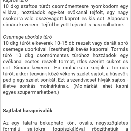
10 dkg szaftos túrót csomómentesre nyomkodom egy
villával, hozzáadok egy-két evőkanál tejfölt, egy nagy
csokorra való összevágott kaprot és kis sót. Alaposan
simára keverem. Tejföl helyett tejszínt is használhatunk.
Csemege uborkás túró
10 dkg túrót elkeverek 10-15 db reszelt vagy darált apró
csemege uborkával. Ízesíthetjük kevés kaporral. Tormás
túró 10 dkg csomómentes túróhoz hozzáadok egy
evőkanál ecetes reszelt tormát, ízlés szerint cukrot és
sót. Simára keverem. Ha molnárkára kenjük a tormás
túrót, akkor tegyünk közé vékony szelet sajtot, a húsevők
pedig egy szelet sonkát. Ezt a szendvicset hívják sajtos -
illetve sonkás molnárkának. (Molnárkát lehet kapni
egyes szupermarketben.)
Sajtfalat harapnivalók
Az egy falatra bekapható kör-, ovális, négyszögletes
formájú sajtokra fogpiszkálóval rögzíthetjük a