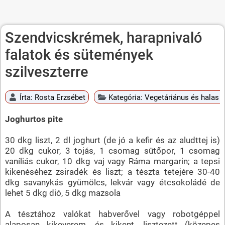
Szendvicskrémek, harapnivaló
falatok és sütemények
szilveszterre
Írta:
Rosta Erzsébet
Kategória:
Vegetáriánus és halas é
Joghurtos pite
30 dkg liszt, 2 dl joghurt (de jó a kefir és az aludttej is)
20 dkg cukor, 3 tojás, 1 csomag sütőpor, 1 csomag
vaníliás cukor, 10 dkg vaj vagy Ráma margarin; a tepsi
kikenéséhez zsiradék és liszt; a tészta tetejére 30-40
dkg savanykás gyümölcs, lekvár vagy étcsokoládé de
lehet 5 dkg dió, 5 dkg mazsola
A tésztához valókat habverővel vagy robotgéppel
alaposan kikeverem, és kikent, lisztezett (közepes