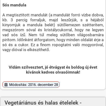
Sós mandula
A megtisztított mandulát (a mandulát forró vízbe dobva,
kb. 3 percig forraljuk, majd leszűrjük, s a héjából
kinyomjuk a mandula belét) sütőlemezen szétterítem,
megszórom sóval és kristálycukorral, hogy ne legyen
vad sós ízű. Nem túl meleg sütőben világosbarnára
pirítom. Időnként átforgatom, hogy minden oldalát érje a
só és a cukor. Ez a finom ropogtatni való mogyoróval,
vagy dióval is elkészíthető.
Vidám szilvesztert, jó étvágyat és boldog új évet
kívánok kedves olvasóimnak!
Módosítás: 2016. december 28
Vegetáriánus és halas ételelek -