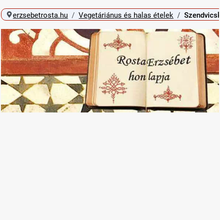
erzsebetrosta.hu
Vegetáriánus és halas ételek
Szendvicsk