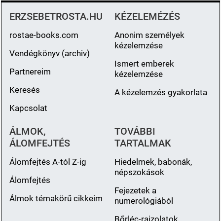
ERZSEBETROSTA.HU
KÉZELEMÉZÉS
rostae-books.com
Anonim személyek
kézelemzése
Vendégkönyv (archiv)
Ismert emberek
Partnereim
kézelemzése
Keresés
A kézelemzés gyakorlata
Kapcsolat
ÁLMOK,
TOVÁBBI
ÁLOMFEJTÉS
TARTALMAK
Álomfejtés A-tól Z-ig
Hiedelmek, babonák,
népszokások
Álomfejtés
Fejezetek a
Álmok témakörű cikkeim
numerológiából
Bőrléc-rajzolatok