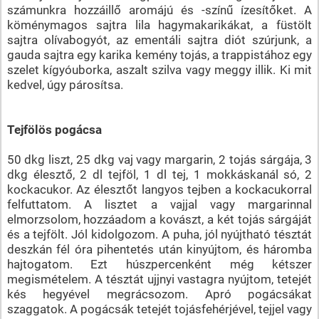
számunkra hozzáillő aromájú és -színű ízesítőket. A
köménymagos sajtra lila hagymakarikákat, a füstölt
sajtra olívabogyót, az ementáli sajtra diót szúrjunk, a
gauda sajtra egy karika kemény tojás, a trappistához egy
szelet kígyóuborka, aszalt szilva vagy meggy illik. Ki mit
kedvel, úgy párosítsa.
Tejfölös pogácsa
50 dkg liszt, 25 dkg vaj vagy margarin, 2 tojás sárgája, 3
dkg élesztő, 2 dl tejföl, 1 dl tej, 1 mokkáskanál só, 2
kockacukor. Az élesztőt langyos tejben a kockacukorral
felfuttatom. A lisztet a vajjal vagy margarinnal
elmorzsolom, hozzáadom a kovászt, a két tojás sárgáját
és a tejfölt. Jól kidolgozom. A puha, jól nyújtható tésztát
deszkán fél óra pihentetés után kinyújtom, és háromba
hajtogatom. Ezt húszpercenként még kétszer
megismételem. A tésztát ujjnyi vastagra nyújtom, tetejét
kés hegyével megrácsozom. Apró pogácsákat
szaggatok. A pogácsák tetejét tojásfehérjével, tejjel vagy