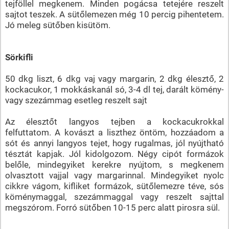
tejföllel megkenem. Minden pogácsa tetejére reszelt
sajtot teszek. A sütőlemezen még 10 percig pihentetem.
Jó meleg sütőben kisütöm.
Sörkifli
50 dkg liszt, 6 dkg vaj vagy margarin, 2 dkg élesztő, 2
kockacukor, 1 mokkáskanál só, 3-4 dl tej, darált kömény-
vagy szezámmag esetleg reszelt sajt
Az élesztőt langyos tejben a kockacukrokkal
felfuttatom. A kovászt a liszthez öntöm, hozzáadom a
sót és annyi langyos tejet, hogy rugalmas, jól nyújtható
tésztát kapjak. Jól kidolgozom. Négy cipót formázok
belőle, mindegyiket kerekre nyújtom, s megkenem
olvasztott vajjal vagy margarinnal. Mindegyiket nyolc
cikkre vágom, kifliket formázok, sütőlemezre téve, sós
köménymaggal, szezámmaggal vagy reszelt sajttal
megszórom. Forró sütőben 10-15 perc alatt pirosra sül.