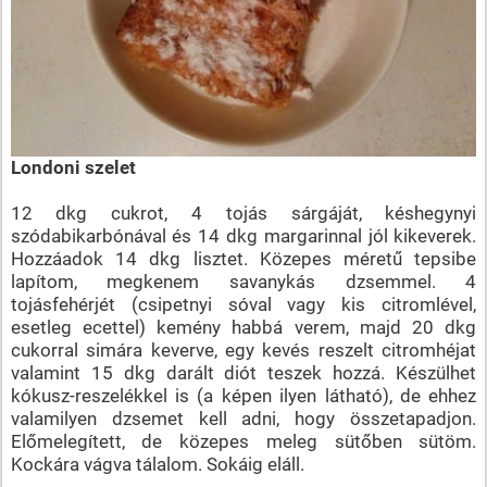
Londoni szelet
12 dkg cukrot, 4 tojás sárgáját, késhegynyi
szódabikarbónával és 14 dkg margarinnal jól kikeverek.
Hozzáadok 14 dkg lisztet. Közepes méretű tepsibe
lapítom, megkenem savanykás dzsemmel. 4
tojásfehérjét (csipetnyi sóval vagy kis citromlével,
esetleg ecettel) kemény habbá verem, majd 20 dkg
cukorral simára keverve, egy kevés reszelt citromhéjat
valamint 15 dkg darált diót teszek hozzá. Készülhet
kókusz-reszelékkel is (a képen ilyen látható), de ehhez
valamilyen dzsemet kell adni, hogy összetapadjon.
Előmelegített, de közepes meleg sütőben sütöm.
Kockára vágva tálalom. Sokáig eláll.