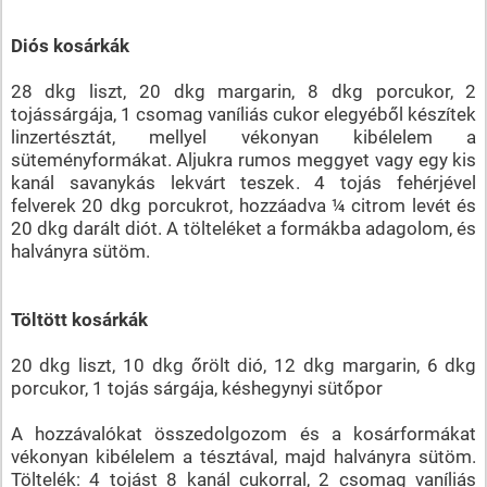
Diós kosárkák
28 dkg liszt, 20 dkg margarin, 8 dkg porcukor, 2
tojássárgája, 1 csomag vaníliás cukor elegyéből készítek
linzertésztát, mellyel vékonyan kibélelem a
süteményformákat. Aljukra rumos meggyet vagy egy kis
kanál savanykás lekvárt teszek. 4 tojás fehérjével
felverek 20 dkg porcukrot, hozzáadva ¼ citrom levét és
20 dkg darált diót. A tölteléket a formákba adagolom, és
halványra sütöm.
Töltött kosárkák
20 dkg liszt, 10 dkg őrölt dió, 12 dkg margarin, 6 dkg
porcukor, 1 tojás sárgája, késhegynyi sütőpor
A hozzávalókat összedolgozom és a kosárformákat
vékonyan kibélelem a tésztával, majd halványra sütöm.
Töltelék: 4 tojást 8 kanál cukorral, 2 csomag vaníliás