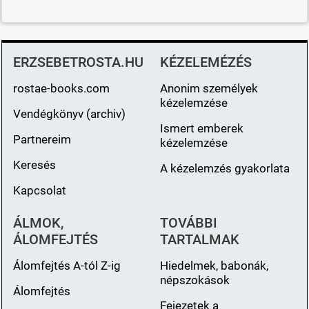
ERZSEBETROSTA.HU
KÉZELEMÉZÉS
rostae-books.com
Anonim személyek
kézelemzése
Vendégkönyv (archiv)
Ismert emberek
Partnereim
kézelemzése
Keresés
A kézelemzés gyakorlata
Kapcsolat
ÁLMOK,
TOVÁBBI
ÁLOMFEJTÉS
TARTALMAK
Álomfejtés A-tól Z-ig
Hiedelmek, babonák,
népszokások
Álomfejtés
Fejezetek a