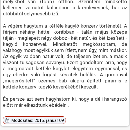
melyikből van (több) otthon. Szerintem mindkettő
kellemes zamatot kölcsönös a krémlevesnek, bár az
utóbbitól selymesebb ízű.
A végére hagytam a kétféle kagyló konzerv történetét. A
férjem néhány héttel korábban - talán május közepe
táján - meglepett négy doboz - két natúr, és két ízesített -
kagyló konzervvel. Mindkettőt megkóstoltam, de
valahogy most egyikük sem ízlett, nem úgy, mint máskor.
Az egyik valóban natúr volt, de teljesen ízetlen, a másik
viszont túlságosan savanyú. Ezért gondoltam arra, hogy
a megmaradt kétféle kagylót elegyítem egymással, és
egy ebédre való fogást készítek belőlük. A gombával
„megerősített” szemes bab alapra épített piramis e
kétféle konzerv kagyló keverékéből készült.
És persze azt sem hagyhatom ki, hogy a déli harangszó
előtt már elkezdtünk ebédelni.
Módosítás: 2015. január 09