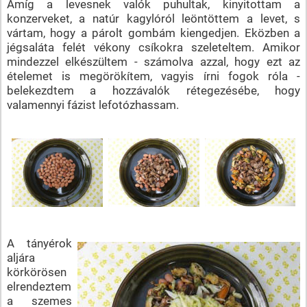
Amíg a levesnek valók puhultak, kinyitottam a
konzerveket, a natúr kagylóról leöntöttem a levet, s
vártam, hogy a párolt gombám kiengedjen. Eközben a
jégsaláta felét vékony csíkokra szeleteltem. Amikor
mindezzel elkészültem - számolva azzal, hogy ezt az
ételemet is megörökítem, vagyis írni fogok róla -
belekezdtem a hozzávalók rétegezésébe, hogy
valamennyi fázist lefotózhassam.
A tányérok
aljára
körkörösen
elrendeztem
a szemes