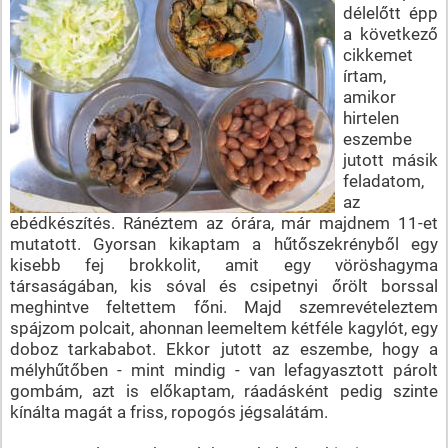
délelőtt épp
a következő
cikkemet
írtam,
amikor
hirtelen
eszembe
jutott másik
feladatom,
az
ebédkészítés. Ránéztem az órára, már majdnem 11-et
mutatott. Gyorsan kikaptam a hűtőszekrényből egy
kisebb fej brokkolit, amit egy vöröshagyma
társaságában, kis sóval és csipetnyi őrölt borssal
meghintve feltettem főni. Majd szemrevételeztem
spájzom polcait, ahonnan leemeltem kétféle kagylót, egy
doboz tarkababot. Ekkor jutott az eszembe, hogy a
mélyhűtőben - mint mindig - van lefagyasztott párolt
gombám, azt is előkaptam, ráadásként pedig szinte
kínálta magát a friss, ropogós jégsalátám.