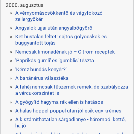
2000. augusztus:
A vérnyomáscsökkentő és vágyfokozó
zellergyökér
Angyalok ujjai után angyalbögyörő
Két hústalan feltét: sajtos golyócskák és
buggyantott tojás
Nemcsak limonádénak jó – Citrom receptek
'Paprikás gumli' és 'gumblis' tészta
’Kérsz bundás kenyér?’
A banánárus választéka
A fahéj nemcsak fűszernek remek, de szabályozza
a vércukorszintet is
A gyógyító hagyma rák ellen is hatásos
A halas hoppel-poppel után jól esik egy krémes
A kiszámíthatatlan sárgadinnye - háromból kettő,
ha jó