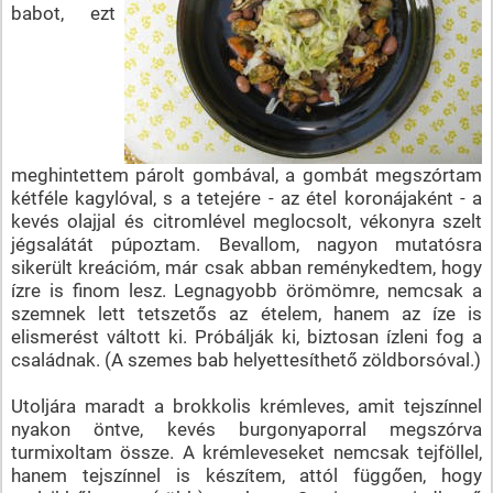
babot, ezt
meghintettem párolt gombával, a gombát megszórtam
kétféle kagylóval, s a tetejére - az étel koronájaként - a
kevés olajjal és citromlével meglocsolt, vékonyra szelt
jégsalátát púpoztam. Bevallom, nagyon mutatósra
sikerült kreációm, már csak abban reménykedtem, hogy
ízre is finom lesz. Legnagyobb örömömre, nemcsak a
szemnek lett tetszetős az ételem, hanem az íze is
elismerést váltott ki. Próbálják ki, biztosan ízleni fog a
családnak. (A szemes bab helyettesíthető zöldborsóval.)
Utoljára maradt a brokkolis krémleves, amit tejszínnel
nyakon öntve, kevés burgonyaporral megszórva
turmixoltam össze. A krémleveseket nemcsak tejföllel,
hanem tejszínnel is készítem, attól függően, hogy