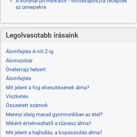
A konyhai ph-indikátor - vöröskáposzta receptek
az ünnepekre
Legolvasotabb írásaink
Álomfejtés A-tól Z-ig
Álomszótár
Önéletrajz helyett
Álomfejtés
Mit jelent a fog elvesztésének álma?
Viszketés
Összetett számok
Mennyi ideig marad gyomrunkban az étel?
Miként értelmezhető a tűzvész álma?
Mit jelent a hajhullás, a kopaszodás álma?