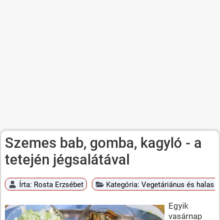
Szemes bab, gomba, kagyló - a
tetején jégsalátával
Írta:
Rosta Erzsébet
Kategória:
Vegetáriánus és halas é
Egyik
vasárnap