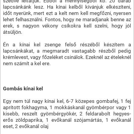
szedve leitatjuk. Ebből a mennyiségből kb. 20 darab
lapcsánkánk lesz. Ha kínai kelből kívánjuk elkészíteni,
időt nyerünk, mert ezt a kelt nem kell megfőzni, nyersen
lehet felhasználni. Fontos, hogy ne maradjanak benne az
erek, s nagyon vékony csíkokra kell szelni, hogy jól
átsüljön.
Én a kínai kel zsenge felső részéből készítem a
lapcsánkákat, a megmaradt vastagabb részből pedig
krémlevest, vagy főzeléket csinálok. Ezeknél az ételeknél
nem számít a kel ere.
Gombás kínai kel
Egy nem túl nagy kínai kel, 6-7 közepes gombafej, 1 fej
aprított fokhagyma, 1 mokkáskanál gyömbérpor vagy 1
kisebb, reszelt gyömbérgyökér, 2 feldarabolt hegyes-
erős zöldpaprika, 1 evőkanál szójamártás, 1 evőkanál
eset, 2 evőkanál olaj