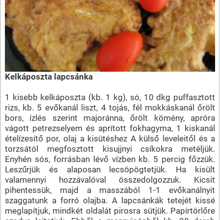
Kelkáposzta lapcsánka
1 kisebb kelkáposzta (kb. 1 kg), só, 10 dkg puffasztott
rizs, kb. 5 evőkanál liszt, 4 tojás, fél mokkáskanál őrölt
bors, ízlés szerint majoránna, őrölt kömény, apróra
vágott petrezselyem és aprított fokhagyma, 1 kiskanál
ételízesítő por, olaj a kisütéshez A külső leveleitől és a
torzsától megfosztott kisujjnyi csíkokra metéljük.
Enyhén sós, forrásban lévő vízben kb. 5 percig főzzük.
Leszűrjük és alaposan lecsöpögtetjük. Ha kisült
valamennyi hozzávalóval összedolgozzuk. Kicsit
pihentessük, majd a masszából 1-1 evőkanálnyit
szaggatunk a forró olajba. A lapcsánkák tetejét kissé
meglapítjuk, mindkét oldalát pirosra sütjük. Papírtörlőre