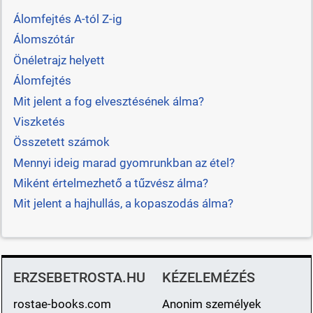
Álomfejtés A-tól Z-ig
Álomszótár
Önéletrajz helyett
Álomfejtés
Mit jelent a fog elvesztésének álma?
Viszketés
Összetett számok
Mennyi ideig marad gyomrunkban az étel?
Miként értelmezhető a tűzvész álma?
Mit jelent a hajhullás, a kopaszodás álma?
ERZSEBETROSTA.HU
KÉZELEMÉZÉS
rostae-books.com
Anonim személyek