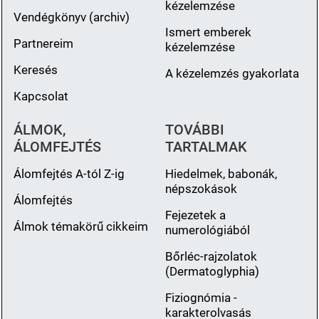
kézelemzése
Vendégkönyv (archiv)
Ismert emberek
Partnereim
kézelemzése
Keresés
A kézelemzés gyakorlata
Kapcsolat
ÁLMOK,
TOVÁBBI
ÁLOMFEJTÉS
TARTALMAK
Álomfejtés A-tól Z-ig
Hiedelmek, babonák,
népszokások
Álomfejtés
Fejezetek a
Álmok témakörű cikkeim
numerológiából
Bőrléc-rajzolatok
(Dermatoglyphia)
Fiziognómia -
karakterolvasás