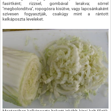
fasírtként; rizzsel, gombával lerakva; sörrel
"megbolondítva", ropogósra kisütve, vagy lapcsánkaként
szívesen fogyasztják, csakúgy mint a rántott
kelkáposzta leveleket.