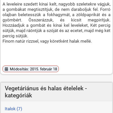
A leveleire szedett kínai kelt, nagyobb szeletekre vágjuk,
a gombákat megtisztítjuk, de nem daraboljuk fel. Forró
olajban beletesszük a fokhagymát, a zöldpaprikát és a
gyömbért. Összerázzuk, és kicsit megpirítjuk.
Hozzáadjuk a gombát és kínai kel leveleket, Két percig
sütjük, majd ráöntjük a szóját és az ecetet, majd még két
percig sütjük.
Finom natúr rizzsel, vagy köretként halak mellé.
Módosítás: 2015. február 18
Vegetáriánus és halas ételelek -
kategóriák
Italok (7)