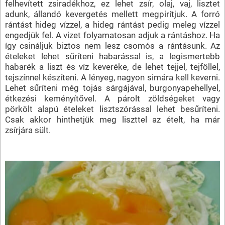
felhevített zsiradékhoz, ez lehet zsír, olaj, vaj, lisztet
adunk, állandó kevergetés mellett megpirítjuk. A forró
rántást hideg vízzel, a hideg rántást pedig meleg vízzel
engedjük fel. A vizet folyamatosan adjuk a rántáshoz. Ha
így csináljuk biztos nem lesz csomós a rántásunk. Az
ételeket lehet sűríteni habarással is, a legismertebb
habarék a liszt és víz keveréke, de lehet tejjel, tejföllel,
tejszínnel készíteni. A lényeg, nagyon simára kell keverni.
Lehet sűríteni még tojás sárgájával, burgonyapehellyel,
étkezési keményítővel. A párolt zöldségeket vagy
pörkölt alapú ételeket lisztszórással lehet besűríteni.
Csak akkor hinthetjük meg liszttel az ételt, ha már
zsírjára sült.