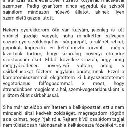
szemben. Pedig gyanítom nincs egyedül, és szívből
sajnálom mindazon húsevő állatot, akinek ilyen
szemléletű gazda jutott.
Nekem gyerekkorom óta van kutyám, jelenleg is két
spániel gazdija vagyok, noha mindketten szívesen
esznek nyers zöldséget is - sárgarépát, karalábét, retket,
paprikát, káposzta- és kelkáposzta torzsát - mégis
kizártnak tartom, hogy kizárólag növényi étrendre
szoktassam őket. Ebből következik aztán, hogy amíg
meggyőződéses növényevő voltam, addig is
csirkehúsokat főztem négylábú barátaimnak. Ezzel a
kompromisszummal elégítettem ki kutyaszeretetemet
vegetáriánus felfogásommal. S most, hogy
étrendünkben megjelent a hal, szemi-vegetáriánusként is
ellátom őket csirkehússal.
S ha már az előbb említettem a kelkáposztát, ezt a nem
mindenki által kedvelt zöldséget, megragadom rögtön
az alkalmat, hogy írjak róla. Rajtam kívül családom tagjai
nem túlságosan rajonganak a kelkáposzta főzelékért, de