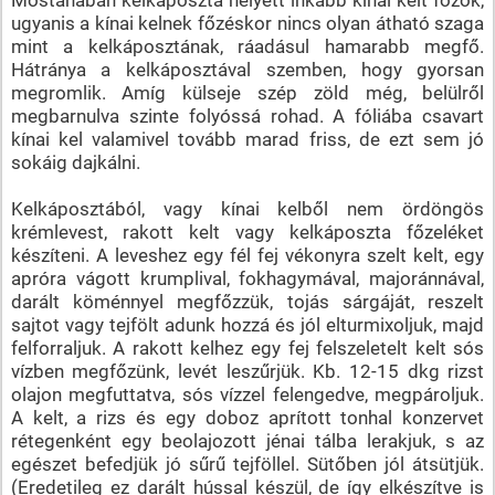
Mostanában kelkáposzta helyett inkább kínai kelt főzök,
ugyanis a kínai kelnek főzéskor nincs olyan átható szaga
mint a kelkáposztának, ráadásul hamarabb megfő.
Hátránya a kelkáposztával szemben, hogy gyorsan
megromlik. Amíg külseje szép zöld még, belülről
megbarnulva szinte folyóssá rohad. A fóliába csavart
kínai kel valamivel tovább marad friss, de ezt sem jó
sokáig dajkálni.
Kelkáposztából, vagy kínai kelből nem ördöngös
krémlevest, rakott kelt vagy kelkáposzta főzeléket
készíteni. A leveshez egy fél fej vékonyra szelt kelt, egy
apróra vágott krumplival, fokhagymával, majoránnával,
darált köménnyel megfőzzük, tojás sárgáját, reszelt
sajtot vagy tejfölt adunk hozzá és jól elturmixoljuk, majd
felforraljuk. A rakott kelhez egy fej felszeletelt kelt sós
vízben megfőzünk, levét leszűrjük. Kb. 12-15 dkg rizst
olajon megfuttatva, sós vízzel felengedve, megpároljuk.
A kelt, a rizs és egy doboz aprított tonhal konzervet
rétegenként egy beolajozott jénai tálba lerakjuk, s az
egészet befedjük jó sűrű tejföllel. Sütőben jól átsütjük.
(Eredetileg ez darált hússal készül, de így elkészítve is