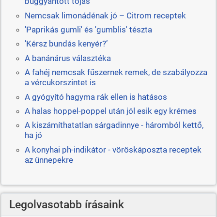
buggyantott tojás
Nemcsak limonádénak jó – Citrom receptek
'Paprikás gumli' és 'gumblis' tészta
’Kérsz bundás kenyér?’
A banánárus választéka
A fahéj nemcsak fűszernek remek, de szabályozza
a vércukorszintet is
A gyógyító hagyma rák ellen is hatásos
A halas hoppel-poppel után jól esik egy krémes
A kiszámíthatatlan sárgadinnye - háromból kettő,
ha jó
A konyhai ph-indikátor - vöröskáposzta receptek
az ünnepekre
Legolvasotabb írásaink