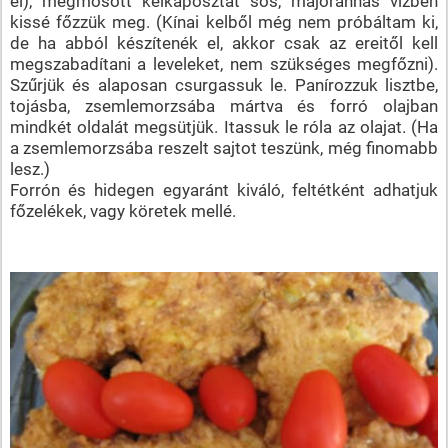
el), megmosott kelkáposztát sós, majoránnás vízben
kissé főzzük meg. (Kínai kelből még nem próbáltam ki,
de ha abból készítenék el, akkor csak az ereitől kell
megszabadítani a leveleket, nem szükséges megfőzni).
Szűrjük és alaposan csurgassuk le. Panírozzuk lisztbe,
tojásba, zsemlemorzsába mártva és forró olajban
mindkét oldalát megsütjük. Itassuk le róla az olajat. (Ha
a zsemlemorzsába reszelt sajtot teszünk, még finomabb
lesz.)
Forrón és hidegen egyaránt kiváló, feltétként adhatjuk
főzelékek, vagy köretek mellé.