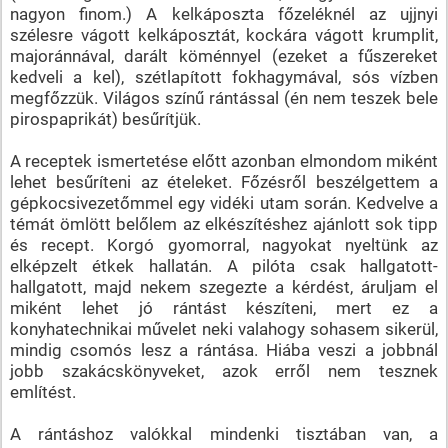
nagyon finom.) A kelkáposzta főzeléknél az ujjnyi
szélesre vágott kelkáposztát, kockára vágott krumplit,
majoránnával, darált köménnyel (ezeket a fűszereket
kedveli a kel), szétlapított fokhagymával, sós vízben
megfőzzük. Világos színű rántással (én nem teszek bele
pirospaprikát) besűrítjük.
A receptek ismertetése előtt azonban elmondom miként
lehet besűríteni az ételeket. Főzésről beszélgettem a
gépkocsivezetőmmel egy vidéki utam során. Kedvelve a
témát ömlött belőlem az elkészítéshez ajánlott sok tipp
és recept. Korgó gyomorral, nagyokat nyeltünk az
elképzelt étkek hallatán. A pilóta csak hallgatott-
hallgatott, majd nekem szegezte a kérdést, áruljam el
miként lehet jó rántást készíteni, mert ez a
konyhatechnikai művelet neki valahogy sohasem sikerül,
mindig csomós lesz a rántása. Hiába veszi a jobbnál
jobb szakácskönyveket, azok erről nem tesznek
említést.
A rántáshoz valókkal mindenki tisztában van, a