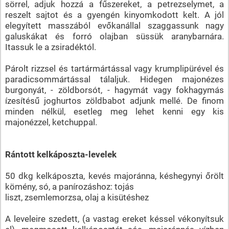
sörrel, adjuk hozzá a fűszereket, a petrezselymet, a
reszelt sajtot és a gyengén kinyomkodott kelt. A jól
elegyített masszából evőkanállal szaggassunk nagy
galuskákat és forró olajban süssük aranybarnára.
Itassuk le a zsiradéktól.
Párolt rizzsel és tartármártással vagy krumplipürével és
paradicsommártással tálaljuk. Hidegen majonézes
burgonyát, - zöldborsót, - hagymát vagy fokhagymás
ízesítésű joghurtos zöldbabot adjunk mellé. De finom
minden nélkül, esetleg meg lehet kenni egy kis
majonézzel, ketchuppal.
Rántott kelkáposzta-levelek
50 dkg kelkáposzta, kevés majoránna, késhegynyi őrölt
kömény, só, a panírozáshoz: tojás
liszt, zsemlemorzsa, olaj a kisütéshez
A leveleire szedett, (a vastag ereket késsel vékonyítsuk