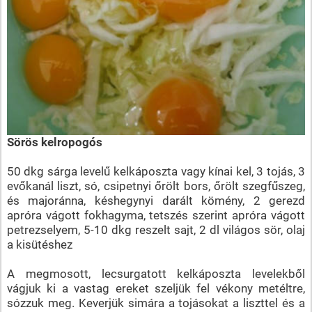
Sörös kelropogós
50 dkg sárga levelű kelkáposzta vagy kínai kel, 3 tojás, 3
evőkanál liszt, só, csipetnyi őrölt bors, őrölt szegfűszeg,
és majoránna, késhegynyi darált kömény, 2 gerezd
apróra vágott fokhagyma, tetszés szerint apróra vágott
petrezselyem, 5-10 dkg reszelt sajt, 2 dl világos sör, olaj
a kisütéshez
A megmosott, lecsurgatott kelkáposzta levelekből
vágjuk ki a vastag ereket szeljük fel vékony metéltre,
sózzuk meg. Keverjük simára a tojásokat a liszttel és a