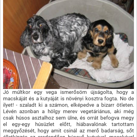
Jó múltkor egy vega ismerősöm újságolta, hogy a
macskáját és a kutyáját is növényi kosztra fogta. No de
ilyet! - szaladt ki a számon, elképedve a bizarr ötleten.
Lévén azonban a hölgy merev vegetáriánus, aki még
csak húsos asztalhoz sem ülne, és orrát befogva megy
el egy-egy húsüzlet előtt, hiábavalónak tartottam
meggyőzését, hogy amit csinál az merő badarság, sőt
állatkínzás az eredendően húsevő kutyával, macskával