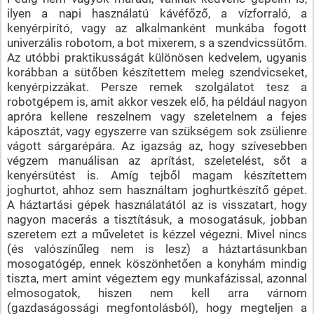
ilyen a napi használatú kávéfőző, a vízforraló, a
kenyérpirító, vagy az alkalmanként munkába fogott
univerzális robotom, a bot mixerem, s a szendvicssütőm.
Az utóbbi praktikusságát különösen kedvelem, ugyanis
korábban a sütőben készítettem meleg szendvicseket,
kenyérpizzákat. Persze remek szolgálatot tesz a
robotgépem is, amit akkor veszek elő, ha például nagyon
apróra kellene reszelnem vagy szeletelnem a fejes
káposztát, vagy egyszerre van szükségem sok zsülienre
vágott sárgarépára. Az igazság az, hogy szívesebben
végzem manuálisan az aprítást, szeletelést, sőt a
kenyérsütést is. Amíg tejből magam készítettem
joghurtot, ahhoz sem használtam joghurtkészítő gépet.
A háztartási gépek használatától az is visszatart, hogy
nagyon macerás a tisztításuk, a mosogatásuk, jobban
szeretem ezt a műveletet is kézzel végezni. Mivel nincs
(és valószínűleg nem is lesz) a háztartásunkban
mosogatógép, ennek köszönhetően a konyhám mindig
tiszta, mert amint végeztem egy munkafázissal, azonnal
elmosogatok, hiszen nem kell arra várnom
(gazdaságossági megfontolásból), hogy megteljen a