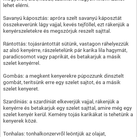
lehet elérni.
Savanyú káposztás: apróra szelt savanyú káposztát
összekeverünk lágy vajjal, kevés tejföllel, ezt rákenjük a
kenyérszeletekre és megszórjuk reszelt sajttal.
Rántottás: tojásrántottát sütünk, vastagon ráhelyezzük
az alsó kenyérre, rászeletelünk pár karika lila hagymát,
paradicsomot vagy paprikát, és betakarjuk a másik
szelet kenyérrel.
Gombás: a megkent kenyerekre púpozzunk dinsztelt
gombát, terítsünk erre egy szelet sajtot, és a másik
szelet kenyeret.
Szardíniás: a szardíniát elkeverjük vajjal, rákenjük a
kenyérre és betakarjuk egy szelet sajttal, amire még egy
szelet kenyér kerül. Kemény tojás karikákat is tehetünk a
kenyerek közé.
Tonhalas: tonhalkonzervről leöntjük az olajat,