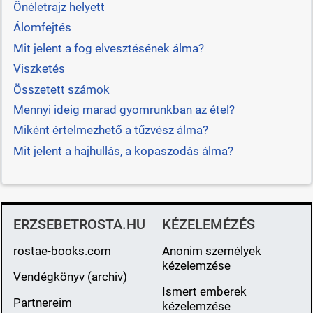
Önéletrajz helyett
Álomfejtés
Mit jelent a fog elvesztésének álma?
Viszketés
Összetett számok
Mennyi ideig marad gyomrunkban az étel?
Miként értelmezhető a tűzvész álma?
Mit jelent a hajhullás, a kopaszodás álma?
ERZSEBETROSTA.HU
KÉZELEMÉZÉS
rostae-books.com
Anonim személyek
kézelemzése
Vendégkönyv (archiv)
Ismert emberek
Partnereim
kézelemzése