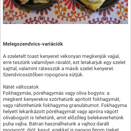
Melegszendvics-variációk
A szeletelt toast kenyeret vékonyan megkenjük vajjal,
erre teszünk valamilyen rávalót, ezt letakarjuk egy szelet
sajttal, valamint rátesszük a másik szelet kenyeret.
Szendvicssütőben ropogósra sütjük.
Rátét változatok
Fokhagymás, póréhagymás vagy olíva bogyós: a
megkent kenyerekre szórhatunk aprított fokhagymát,
vagy ráhinthetünk fokhagyma granulátumot. Fokhagyma
helyett lekarikázott póréhagymát vagy apróra vágott
olívabogyót is tehetünk, amit előzőleg belekeverhetünk
puha vajba. Bátran használhatunk a vajhoz darált
mogyorót, diót, kesut, ezekkel is nagyon finom ízeket