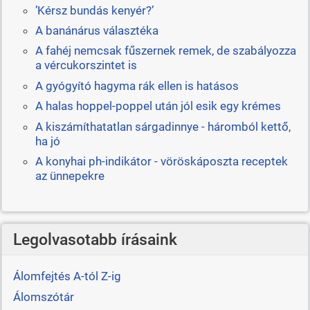
’Kérsz bundás kenyér?’
A banánárus választéka
A fahéj nemcsak fűszernek remek, de szabályozza
a vércukorszintet is
A gyógyító hagyma rák ellen is hatásos
A halas hoppel-poppel után jól esik egy krémes
A kiszámíthatatlan sárgadinnye - háromból kettő,
ha jó
A konyhai ph-indikátor - vöröskáposzta receptek
az ünnepekre
Legolvasotabb írásaink
Álomfejtés A-tól Z-ig
Álomszótár