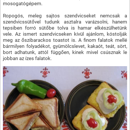
mosogatógépem.
Ropogós, meleg sajtos szendvicseket nemcsak a
szendvicssütővel tudunk asztalra varázsolni, hanem
tepsiben forró sütőbe tolva is hamar elkészülhetünk
vele. Az ismert szendvicseken kívül ajánlom, kóstolják
meg az őszibarackos toastot is. A finom falatok mellé
bármilyen folyadékot, gyümölcslevet, kakaót, teát, sört,
bort adhatunk, attól függően, kinek mivel csúsznak le
jobban az ízes falatok.