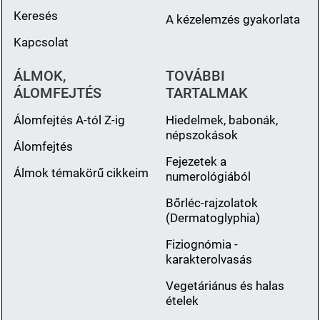
Keresés
A kézelemzés gyakorlata
Kapcsolat
ÁLMOK,
TOVÁBBI
ÁLOMFEJTÉS
TARTALMAK
Álomfejtés A-tól Z-ig
Hiedelmek, babonák,
népszokások
Álomfejtés
Fejezetek a
Álmok témakörű cikkeim
numerológiából
Bőrléc-rajzolatok
(Dermatoglyphia)
Fiziognómia -
karakterolvasás
Vegetáriánus és halas
ételek