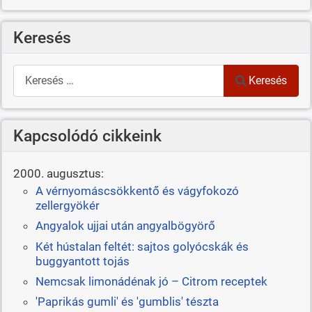
Keresés
Keresés
Keresés
Kapcsolódó cikkeink
2000. augusztus:
A vérnyomáscsökkentő és vágyfokozó
zellergyökér
Angyalok ujjai után angyalbögyörő
Két hústalan feltét: sajtos golyócskák és
buggyantott tojás
Nemcsak limonádénak jó – Citrom receptek
'Paprikás gumli' és 'gumblis' tészta