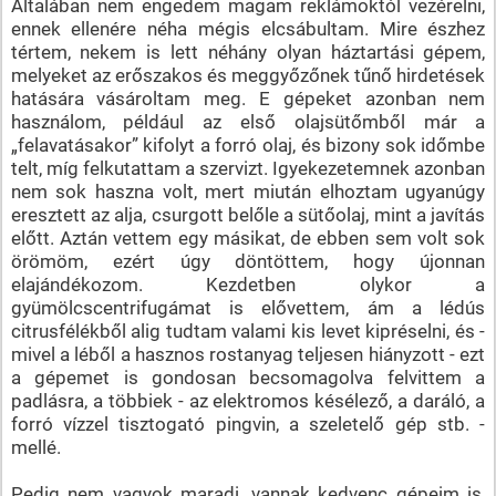
Általában nem engedem magam reklámoktól vezérelni,
ennek ellenére néha mégis elcsábultam. Mire észhez
tértem, nekem is lett néhány olyan háztartási gépem,
melyeket az erőszakos és meggyőzőnek tűnő hirdetések
hatására vásároltam meg. E gépeket azonban nem
használom, például az első olajsütőmből már a
„felavatásakor” kifolyt a forró olaj, és bizony sok időmbe
telt, míg felkutattam a szervizt. Igyekezetemnek azonban
nem sok haszna volt, mert miután elhoztam ugyanúgy
eresztett az alja, csurgott belőle a sütőolaj, mint a javítás
előtt. Aztán vettem egy másikat, de ebben sem volt sok
örömöm, ezért úgy döntöttem, hogy újonnan
elajándékozom. Kezdetben olykor a
gyümölcscentrifugámat is elővettem, ám a lédús
citrusfélékből alig tudtam valami kis levet kipréselni, és -
mivel a léből a hasznos rostanyag teljesen hiányzott - ezt
a gépemet is gondosan becsomagolva felvittem a
padlásra, a többiek - az elektromos késélező, a daráló, a
forró vízzel tisztogató pingvin, a szeletelő gép stb. -
mellé.
Pedig nem vagyok maradi, vannak kedvenc gépeim is,