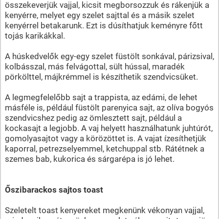
összekeverjük vajjal, kicsit megborsozzuk és rákenjük a
kenyérre, melyet egy szelet sajttal és a másik szelet
kenyérrel betakarunk. Ezt is dúsíthatjuk keményre főtt
tojás karikákkal.
A húskedvelők egy-egy szelet füstölt sonkával, párizsival,
kolbásszal, más felvágottal, sült hússal, maradék
pörkölttel, májkrémmel is készíthetik szendvicsüket.
A legmegfelelőbb sajt a trappista, az edámi, de lehet
másféle is, például füstölt parenyica sajt, az olíva bogyós
szendvicshez pedig az ömlesztett sajt, például a
kockasajt a legjobb. A vaj helyett használhatunk juhtúrót,
gomolyasajtot vagy a körözöttet is. A vajat ízesíthetjük
kaporral, petrezselyemmel, ketchuppal stb. Rátétnek a
szemes bab, kukorica és sárgarépa is jó lehet.
Őszibarackos sajtos toast
Szeletelt toast kenyereket megkenünk vékonyan vajjal,