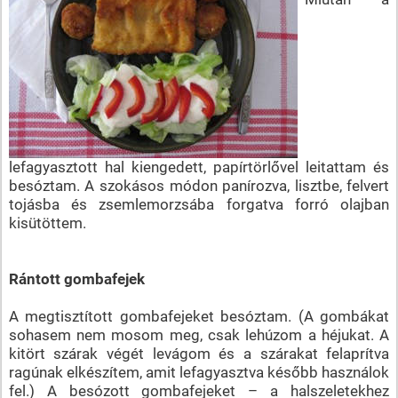
lefagyasztott hal kiengedett, papírtörlővel leitattam és
besóztam. A szokásos módon panírozva, lisztbe, felvert
tojásba és zsemlemorzsába forgatva forró olajban
kisütöttem.
Rántott gombafejek
A megtisztított gombafejeket besóztam. (A gombákat
sohasem nem mosom meg, csak lehúzom a héjukat. A
kitört szárak végét levágom és a szárakat felaprítva
ragúnak elkészítem, amit lefagyasztva később használok
fel.) A besózott gombafejeket – a halszeletekhez