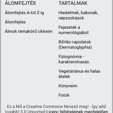
ÁLOMFEJTÉS
TARTALMAK
Álomfejtés A-tól Z-ig
Hiedelmek, babonák,
népszokások
Álomfejtés
Fejezetek a
Álmok témakörű cikkeim
numerológiából
Bőrléc-rajzolatok
(Dermatoglyphia)
Fiziognómia -
karakterolvasás
Vegetáriánus és halas
ételek
Könyveim
Fotók
Ez a Mű a Creative Commons Nevezd meg! - Így add
tovább! 3.0 Unported
Licenc feltételeinek megfelelően