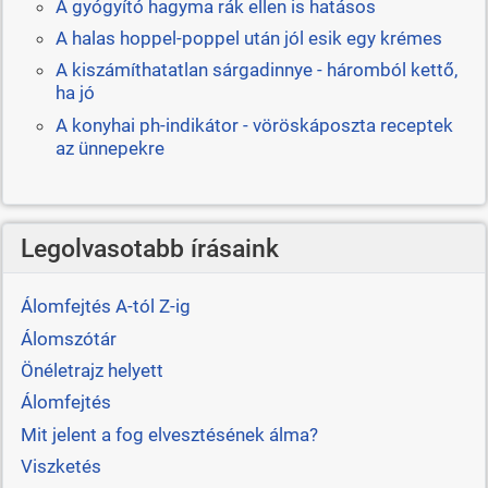
A gyógyító hagyma rák ellen is hatásos
A halas hoppel-poppel után jól esik egy krémes
A kiszámíthatatlan sárgadinnye - háromból kettő,
ha jó
A konyhai ph-indikátor - vöröskáposzta receptek
az ünnepekre
Legolvasotabb írásaink
Álomfejtés A-tól Z-ig
Álomszótár
Önéletrajz helyett
Álomfejtés
Mit jelent a fog elvesztésének álma?
Viszketés