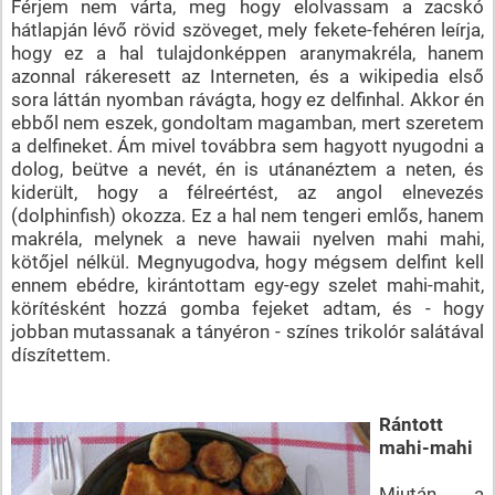
Férjem nem várta, meg hogy elolvassam a zacskó
hátlapján lévő rövid szöveget, mely fekete-fehéren leírja,
hogy ez a hal tulajdonképpen aranymakréla, hanem
azonnal rákeresett az Interneten, és a wikipedia első
sora láttán nyomban rávágta, hogy ez delfinhal. Akkor én
ebből nem eszek, gondoltam magamban, mert szeretem
a delfineket. Ám mivel továbbra sem hagyott nyugodni a
dolog, beütve a nevét, én is utánanéztem a neten, és
kiderült, hogy a félreértést, az angol elnevezés
(dolphinfish) okozza. Ez a hal nem tengeri emlős, hanem
makréla, melynek a neve hawaii nyelven mahi mahi,
kötőjel nélkül. Megnyugodva, hogy mégsem delfint kell
ennem ebédre, kirántottam egy-egy szelet mahi-mahit,
körítésként hozzá gomba fejeket adtam, és - hogy
jobban mutassanak a tányéron - színes trikolór salátával
díszítettem.
Rántott
mahi-mahi
Miután a