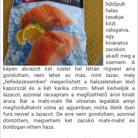
hűtőpult
halas
tasakjai
közt
válogatva,
egy
kívánatos
zacskón
akadt meg a
szemem. A
képen ábrázolt két szelet hal láttán rögvest arra
gondoltam, nem lehet ez más, mint lazac, mely
„felfedezésemben” megerősített a halszeleteken lévő
kaporszál és a két karika citrom. Mivel kedveljük a
lazacot, azonnal rácsaptam a megfizethető áron kínált
árura. Bár a mahi-mahi filé olvastán legalább annyi
megfordulhatott volna az agyamban, mióta illetik ilyen
fura névvel a lazacot. De erre nem gondoltam, azonnal
döntöttem, megvettem két zacskó mahi-mahit és
boldogan vittem haza.