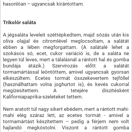
hasonlóan – ugyancsak kirántottam.
Trikolór saláta
A jégsaláta leveleit széttépkedtem, majd sózás után kis
olíva olajjal és citromlével meglocsoltam, a salátát
ebben a lében megforgattam. (A salátalé lehet a
szokásos só, ecet, cukor variáció is, de a saláta ne
legyen túl leves, mert a tálalásnál a rántott hal és gomba
bundája átázik.) Szervírozás előtt a salátát
tormamártással leöntöttem, amivel ugyancsak gyorsan
elkészültem. Ecetes tormát összekevertem tejföllel
(használhattam volna joghurtot is), és kevés cukorral
megízesítettem. A tetejére díszítésként
Kaliforniapaprika-szeleteket tettem.
Nem aratott túl nagy sikert ebédem, mert a rántott mahi-
mahi elég száraz lett, az ecetes tormát - amivel a
tormamártást készítettem – pedig a férjem nem volt
hajlandó megkóstolni. Viszont a rántott gomba