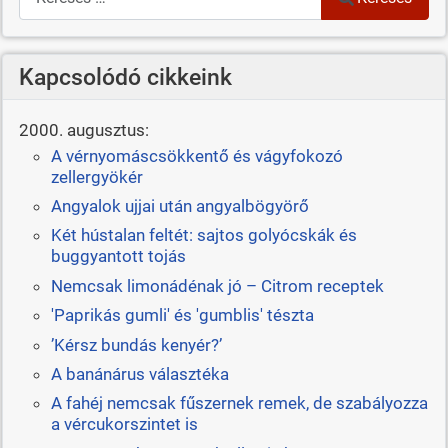
Kapcsolódó cikkeink
2000. augusztus:
A vérnyomáscsökkentő és vágyfokozó
zellergyökér
Angyalok ujjai után angyalbögyörő
Két hústalan feltét: sajtos golyócskák és
buggyantott tojás
Nemcsak limonádénak jó – Citrom receptek
'Paprikás gumli' és 'gumblis' tészta
’Kérsz bundás kenyér?’
A banánárus választéka
A fahéj nemcsak fűszernek remek, de szabályozza
a vércukorszintet is