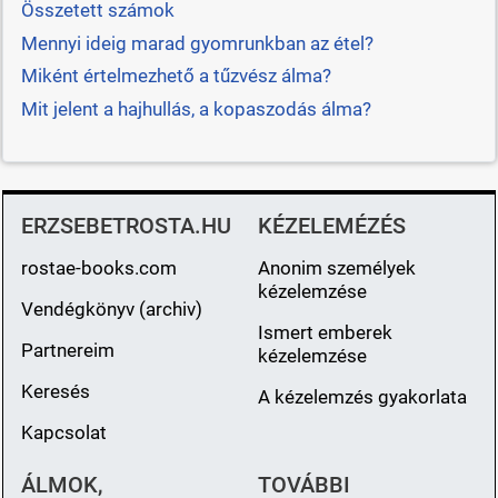
Összetett számok
Mennyi ideig marad gyomrunkban az étel?
Miként értelmezhető a tűzvész álma?
Mit jelent a hajhullás, a kopaszodás álma?
ERZSEBETROSTA.HU
KÉZELEMÉZÉS
rostae-books.com
Anonim személyek
kézelemzése
Vendégkönyv (archiv)
Ismert emberek
Partnereim
kézelemzése
Keresés
A kézelemzés gyakorlata
Kapcsolat
ÁLMOK,
TOVÁBBI