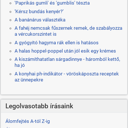
'Paprikás gumli' és 'gumblis' tészta
’Kérsz bundás kenyér?’
A banánárus választéka
A fahéj nemcsak fűszernek remek, de szabályozza
a vércukorszintet is
A gyógyító hagyma rák ellen is hatásos
A halas hoppel-poppel után jól esik egy krémes
A kiszámíthatatlan sárgadinnye - háromból kettő,
ha jó
A konyhai ph-indikátor - vöröskáposzta receptek
az ünnepekre
Legolvasotabb írásaink
Álomfejtés A-tól Z-ig