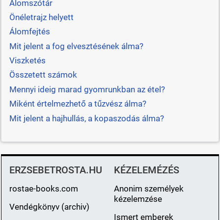
Álomszótár
Önéletrajz helyett
Álomfejtés
Mit jelent a fog elvesztésének álma?
Viszketés
Összetett számok
Mennyi ideig marad gyomrunkban az étel?
Miként értelmezhető a tűzvész álma?
Mit jelent a hajhullás, a kopaszodás álma?
ERZSEBETROSTA.HU
KÉZELEMÉZÉS
rostae-books.com
Anonim személyek
kézelemzése
Vendégkönyv (archiv)
Ismert emberek