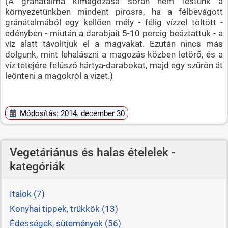
(A gránátalma kimagozása során nem festünk a
környezetünkben mindent pirosra, ha a félbevágott
gránátalmából egy kellően mély - félig vízzel töltött -
edényben - miután a darabjait 5-10 percig beáztattuk - a
víz alatt távolítjuk el a magvakat. Ezután nincs más
dolgunk, mint lehalászni a magozás közben letörő, és a
víz tetejére felúszó hártya-darabokat, majd egy szűrön át
leönteni a magokról a vizet.)
Módosítás: 2014. december 30
Vegetáriánus és halas ételelek -
kategóriák
Italok (7)
Konyhai tippek, trükkök (13)
Édességek, sütemények (56)