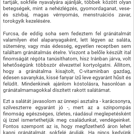
tartják, sokféle nyavalyára ajánlják, többek között olyan
betegségek, mint a nehézlégzés, gyomordaganat, vese-
és szívbaj, magas vérnyomás, menstruációs zavar,
torokgyík kezelésére.
Furcsa, de eddig soha sem fedeztem fel gránátalmát
valamilyen étel alapanyagaként, lett légyen az saláta,
sütemény, vagy más édesség, egyetlen receptben sem
találtam gránátalmás ételre. Viszont a belőle készült ital
finomságát régóta tanúsíthatom, hisz Iránban járva, volt
lehetőségünk többször élvezettel kortyolgatni. Állítom,
hogy a gránátalma kisajtolt, C-vitaminban gazdag,
édesen savanykás, kissé fanyar ízű leve egyaránt hűsít és
felüdít. Mindenkinek ajánlom kóstolásra, hasonlóan a
gránátalmamagokkal díszített rakott salátámat.
Ezt a salátát javasolom az ünnepi asztalra - karácsonyra,
szilveszterre egyaránt jó -, mert az a színpompás
finomság egészséges, ízletes, ráadásul meglepetésként
új ízzel ismertethetjük meg családunkat, vendégeinket.
Fontos szempont az is, hogy megfizethető áron lehet
kapni gránátalmát, sokfelé árulják. Ha nincs kedvünk