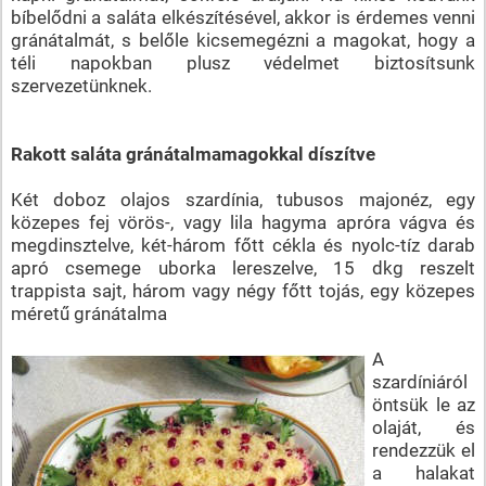
bíbelődni a saláta elkészítésével, akkor is érdemes venni
gránátalmát, s belőle kicsemegézni a magokat, hogy a
téli napokban plusz védelmet biztosítsunk
szervezetünknek.
Rakott saláta gránátalmamagokkal díszítve
Két doboz olajos szardínia, tubusos majonéz, egy
közepes fej vörös-, vagy lila hagyma apróra vágva és
megdinsztelve, két-három főtt cékla és nyolc-tíz darab
apró csemege uborka lereszelve, 15 dkg reszelt
trappista sajt, három vagy négy főtt tojás, egy közepes
méretű gránátalma
A
szardíniáról
öntsük le az
olaját, és
rendezzük el
a halakat