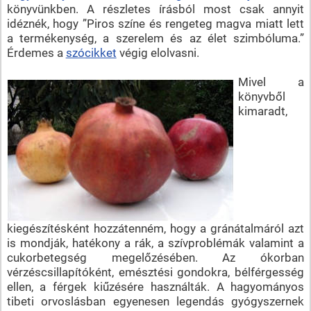
könyvünkben. A részletes írásból most csak annyit
idéznék, hogy ”Piros színe és rengeteg magva miatt lett
a termékenység, a szerelem és az élet szimbóluma.”
Érdemes a
szócikket
végig elolvasni.
Mivel a
könyvből
kimaradt,
kiegészítésként hozzátenném, hogy a gránátalmáról azt
is mondják, hatékony a rák, a szívproblémák valamint a
cukorbetegség megelőzésében. Az ókorban
vérzéscsillapítóként, emésztési gondokra, bélférgesség
ellen, a férgek kiűzésére használták. A hagyományos
tibeti orvoslásban egyenesen legendás gyógyszernek