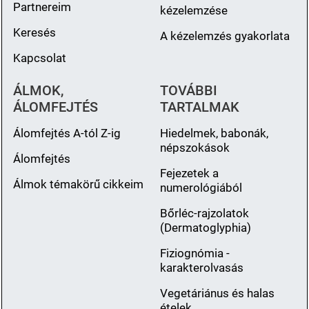
Partnereim
kézelemzése
Keresés
A kézelemzés gyakorlata
Kapcsolat
ÁLMOK,
TOVÁBBI
ÁLOMFEJTÉS
TARTALMAK
Álomfejtés A-tól Z-ig
Hiedelmek, babonák,
népszokások
Álomfejtés
Fejezetek a
Álmok témakörű cikkeim
numerológiából
Bőrléc-rajzolatok
(Dermatoglyphia)
Fiziognómia -
karakterolvasás
Vegetáriánus és halas
ételek