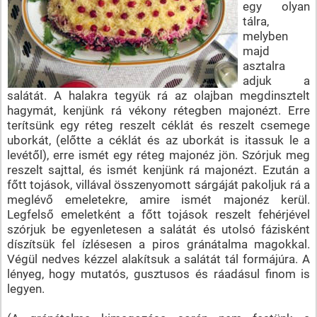
egy olyan
tálra,
melyben
majd
asztalra
adjuk a
salátát. A halakra tegyük rá az olajban megdinsztelt
hagymát, kenjünk rá vékony rétegben majonézt. Erre
terítsünk egy réteg reszelt céklát és reszelt csemege
uborkát, (előtte a céklát és az uborkát is itassuk le a
levétől), erre ismét egy réteg majonéz jön. Szórjuk meg
reszelt sajttal, és ismét kenjünk rá majonézt. Ezután a
főtt tojások, villával összenyomott sárgáját pakoljuk rá a
meglévő emeletekre, amire ismét majonéz kerül.
Legfelső emeletként a főtt tojások reszelt fehérjével
szórjuk be egyenletesen a salátát és utolsó fázisként
díszítsük fel ízlésesen a piros gránátalma magokkal.
Végül nedves kézzel alakítsuk a salátát tál formájúra. A
lényeg, hogy mutatós, gusztusos és ráadásul finom is
legyen.