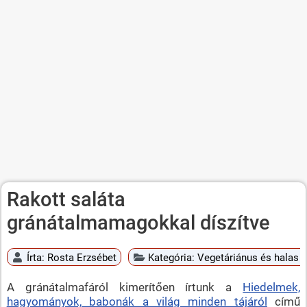
Rakott saláta
gránátalmamagokkal díszítve
Írta:
Rosta Erzsébet
Kategória:
Vegetáriánus és halas é
A gránátalmafáról kimerítően írtunk a
Hiedelmek,
hagyományok, babonák a világ minden tájáról
című