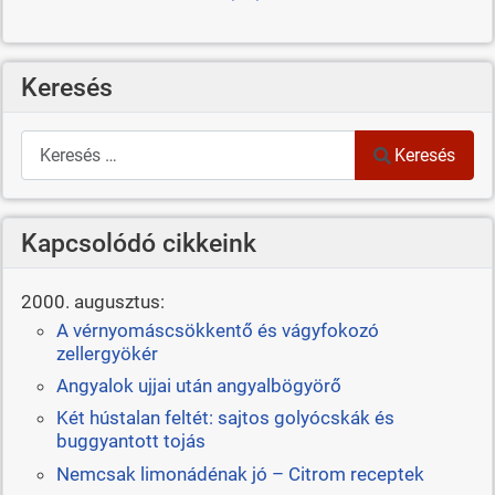
Keresés
Keresés
Keresés
Kapcsolódó cikkeink
2000. augusztus:
A vérnyomáscsökkentő és vágyfokozó
zellergyökér
Angyalok ujjai után angyalbögyörő
Két hústalan feltét: sajtos golyócskák és
buggyantott tojás
Nemcsak limonádénak jó – Citrom receptek