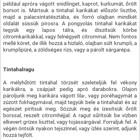
például apróra vágott snidlinget, kaprot, kurkumát, őrölt
borsot is. Mártsuk a tintahal karikákat először lisztbe,
majd a palacsintatésztába, és forró olajban mindkét
oldalát süssük pirosra. A pongyolás tintahal karikákat
tegyük egy lapos tálra, és díszítsük körbe
citromkarikákkal, vagy felnégyelt citrommal. Nem fontos
mellé köret, de illik hozzá a hizlaló, olajban sült krumpli, a
krumplipüré, a zöldséges rizs, vagy a párolt sárgarépa.
Tintahalragu
A mélyhűtött tintahal törzsét szeleteljük fel vékony
karikákra, a csápjait pedig apró darabokra. Olajon
pároljunk meg karikára vágott lila-, vagy póréhagymát a
zúzott fokhagymával, majd tegyük bele a tintahalat és az
egészet pirítsuk meg. Sózzuk meg és ízesítsük őrölt
borssal, reszelt citromhéjjal. A ragut sűrítsük be vízben
elkevert grízes liszttel, vagy tojássárgával. Forraljuk fel. A
végén öntsük nyakon tejszínnel, vagy ízlés szerint, adjunk
hozzá tejfölt.