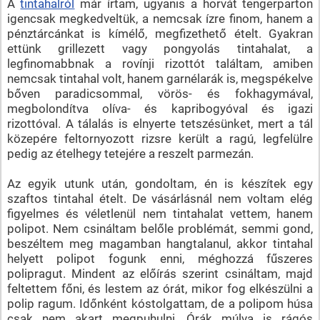
A
tintahalról
már írtam, ugyanis a horvát tengerparton
igencsak megkedveltük, a nemcsak ízre finom, hanem a
pénztárcánkat is kímélő, megfizethető ételt. Gyakran
ettünk grillezett vagy pongyolás tintahalat, a
legfinomabbnak a rovínji rizottót találtam, amiben
nemcsak tintahal volt, hanem garnélarák is, megspékelve
bőven paradicsommal, vörös- és fokhagymával,
megbolondítva olíva- és kapribogyóval és igazi
rizottóval. A tálalás is elnyerte tetszésünket, mert a tál
közepére feltornyozott rizsre került a ragú, legfelülre
pedig az ételhegy tetejére a reszelt parmezán.
Az egyik utunk után, gondoltam, én is készítek egy
szaftos tintahal ételt. De vásárlásnál nem voltam elég
figyelmes és véletlenül nem tintahalat vettem, hanem
polipot. Nem csináltam belőle problémát, semmi gond,
beszéltem meg magamban hangtalanul, akkor tintahal
helyett polipot fogunk enni, méghozzá fűszeres
polipragut. Mindent az előírás szerint csináltam, majd
feltettem főni, és lestem az órát, mikor fog elkészülni a
polip ragum. Időnként kóstolgattam, de a polipom húsa
csak nem akart megpuhulni. Órák múlva is rágós