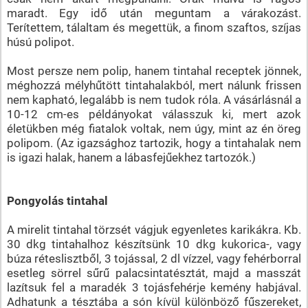
maradt. Egy idő után meguntam a várakozást.
Terítettem, tálaltam és megettük, a finom szaftos, szíjas
húsú polipot.
Most persze nem polip, hanem tintahal receptek jönnek,
méghozzá mélyhűtött tintahalakból, mert nálunk frissen
nem kapható, legalább is nem tudok róla. A vásárlásnál a
10-12 cm-es példányokat válasszuk ki, mert azok
életükben még fiatalok voltak, nem úgy, mint az én öreg
polipom. (Az igazsághoz tartozik, hogy a tintahalak nem
is igazi halak, hanem a lábasfejűekhez tartozók.)
Pongyolás tintahal
A mirelit tintahal törzsét vágjuk egyenletes karikákra. Kb.
30 dkg tintahalhoz készítsünk 10 dkg kukorica-, vagy
búza réteslisztből, 3 tojással, 2 dl vízzel, vagy fehérborral
esetleg sörrel sűrű palacsintatésztát, majd a masszát
lazítsuk fel a maradék 3 tojásfehérje kemény habjával.
Adhatunk a tésztába a són kívül különböző fűszereket,