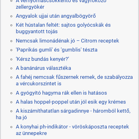
A vérnyomáscsökkentő és vágyfokozó
zellergyökér
Angyalok ujjai után angyalbögyörő
Két hústalan feltét: sajtos golyócskák és
buggyantott tojás
Nemcsak limonádénak jó – Citrom receptek
'Paprikás gumli' és 'gumblis' tészta
’Kérsz bundás kenyér?’
A banánárus választéka
A fahéj nemcsak fűszernek remek, de szabályozza
a vércukorszintet is
A gyógyító hagyma rák ellen is hatásos
A halas hoppel-poppel után jól esik egy krémes
A kiszámíthatatlan sárgadinnye - háromból kettő,
ha jó
A konyhai ph-indikátor - vöröskáposzta receptek
az ünnepekre