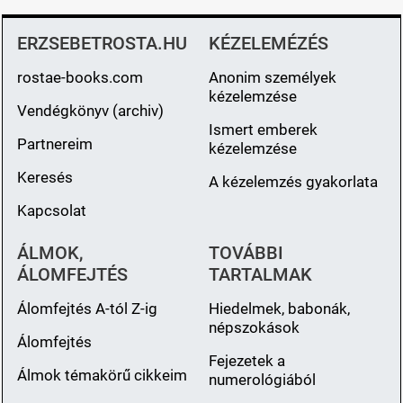
ERZSEBETROSTA.HU
KÉZELEMÉZÉS
rostae-books.com
Anonim személyek
kézelemzése
Vendégkönyv (archiv)
Ismert emberek
Partnereim
kézelemzése
Keresés
A kézelemzés gyakorlata
Kapcsolat
ÁLMOK,
TOVÁBBI
ÁLOMFEJTÉS
TARTALMAK
Álomfejtés A-tól Z-ig
Hiedelmek, babonák,
népszokások
Álomfejtés
Fejezetek a
Álmok témakörű cikkeim
numerológiából