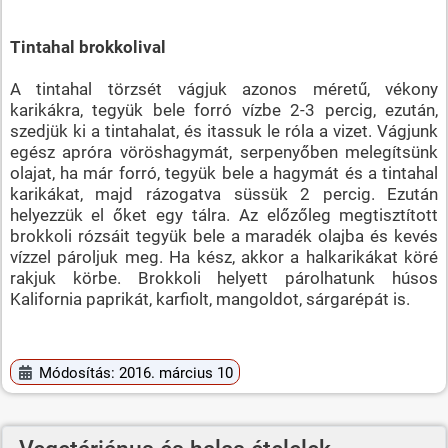
Tintahal brokkolival
A tintahal törzsét vágjuk azonos méretű, vékony
karikákra, tegyük bele forró vízbe 2-3 percig, ezután,
szedjük ki a tintahalat, és itassuk le róla a vizet. Vágjunk
egész apróra vöröshagymát, serpenyőben melegítsünk
olajat, ha már forró, tegyük bele a hagymát és a tintahal
karikákat, majd rázogatva süssük 2 percig. Ezután
helyezzük el őket egy tálra. Az előzőleg megtisztított
brokkoli rózsáit tegyük bele a maradék olajba és kevés
vízzel pároljuk meg. Ha kész, akkor a halkarikákat köré
rakjuk körbe. Brokkoli helyett párolhatunk húsos
Kalifornia paprikát, karfiolt, mangoldot, sárgarépát is.
Módosítás: 2016. március 10