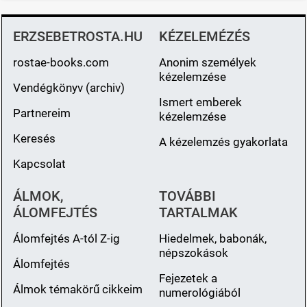
ERZSEBETROSTA.HU
KÉZELEMÉZÉS
rostae-books.com
Anonim személyek
kézelemzése
Vendégkönyv (archiv)
Ismert emberek
Partnereim
kézelemzése
Keresés
A kézelemzés gyakorlata
Kapcsolat
ÁLMOK,
TOVÁBBI
ÁLOMFEJTÉS
TARTALMAK
Álomfejtés A-tól Z-ig
Hiedelmek, babonák,
népszokások
Álomfejtés
Fejezetek a
Álmok témakörű cikkeim
numerológiából