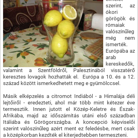
szerint, az
ókori
görögök és
rómaiak
valószínűleg
még nem
ismerték.
Európába az
arab
kereskedők,
valamint a Szentföldről, Palesztinából visszatérő
keresztes lovagok hozhatták el. Európa a 10. és a 12.
század között ismerkedhetett meg e gyümölccsel.
Másik elképzelés a citromot Indiából - a Himalája déli
lejtőiről - eredezteti, ahol már több mint kétezer éve
termesztik. Innen jutott el Közép-Keletre és Észak-
Afrikába, majd az időszámítás utáni első században
Itáliába és Görögországba. A koncepció képviselői
szerint valószínűleg azért ment ez feledésbe, mert csak
a középkorban kezdték el kiterjedtebben termeszteni.