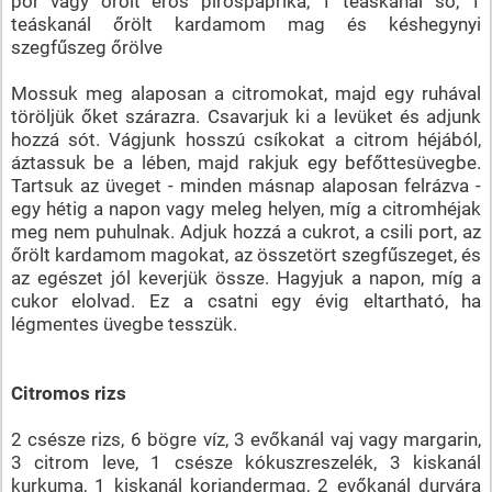
por vagy őrölt erős pirospaprika, 1 teáskanál só, 1
teáskanál őrölt kardamom mag és késhegynyi
szegfűszeg őrölve
Mossuk meg alaposan a citromokat, majd egy ruhával
töröljük őket szárazra. Csavarjuk ki a levüket és adjunk
hozzá sót. Vágjunk hosszú csíkokat a citrom héjából,
áztassuk be a lében, majd rakjuk egy befőttesüvegbe.
Tartsuk az üveget - minden másnap alaposan felrázva -
egy hétig a napon vagy meleg helyen, míg a citromhéjak
meg nem puhulnak. Adjuk hozzá a cukrot, a csili port, az
őrölt kardamom magokat, az összetört szegfűszeget, és
az egészet jól keverjük össze. Hagyjuk a napon, míg a
cukor elolvad. Ez a csatni egy évig eltartható, ha
légmentes üvegbe tesszük.
Citromos rizs
2 csésze rizs, 6 bögre víz, 3 evőkanál vaj vagy margarin,
3 citrom leve, 1 csésze kókuszreszelék, 3 kiskanál
kurkuma, 1 kiskanál koriandermag, 2 evőkanál durvára