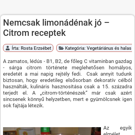
Nemcsak limonádénak jó –
Citrom receptek
Írta:
Rosta Erzsébet
Kategória:
Vegetáriánus és halas é
A zamatos, lédús - B1, B2, de főleg C vitaminban gazdag
- sárga citrom története meglehetősen homályos,
eredetét a mai napig rejtély fedi. Csak annyit tudunk
biztosan, hogy eredetileg elsősorban dekoratív célból
használták, kulináris hasznosítása csak a 15. századra
terjedt el. A „citrom-történészek” már csak azért
sincsenek könnyű helyzetben, mert e gyümölcsnek igen
sok fajtája létezik.
Az egyik
elmélet