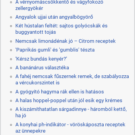
A vérnyomáscsökkentő és vágyfokozó
zellergyökér
Angyalok ujjai után angyalbögyörő
Két hústalan feltét: sajtos golyócskák és
buggyantott tojás
Nemcsak limonádénak jó – Citrom receptek
'Paprikás gumli' és 'gumblis' tészta
’Kérsz bundás kenyér?’
A banánárus választéka
A fahéj nemcsak fűszernek remek, de szabályozza
a vércukorszintet is
A gyógyító hagyma rák ellen is hatásos
A halas hoppel-poppel után jól esik egy krémes
A kiszámíthatatlan sárgadinnye - háromból kettő,
ha jó
A konyhai ph-indikátor - vöröskáposzta receptek
az ünnepekre