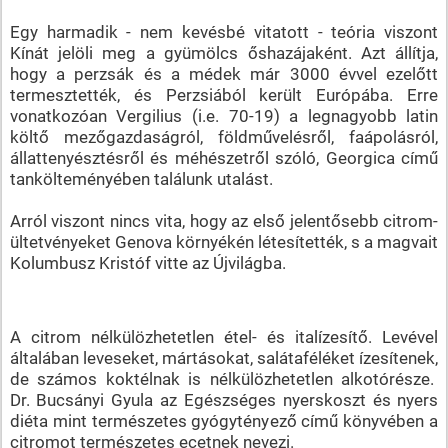
Egy harmadik - nem kevésbé vitatott - teória viszont
Kínát jelöli meg a gyümölcs őshazájaként. Azt állítja,
hogy a perzsák és a médek már 3000 évvel ezelőtt
termesztették, és Perzsiából került Európába. Erre
vonatkozóan Vergilius (i.e. 70-19) a legnagyobb latin
költő mezőgazdaságról, földművelésről, faápolásról,
állattenyésztésről és méhészetről szóló, Georgica című
tankölteményében találunk utalást.
Arról viszont nincs vita, hogy az első jelentősebb citrom-
ültetvényeket Genova környékén létesítették, s a magvait
Kolumbusz Kristóf vitte az Újvilágba.
A citrom nélkülözhetetlen étel- és italízesítő. Levével
általában leveseket, mártásokat, salátaféléket ízesítenek,
de számos koktélnak is nélkülözhetetlen alkotórésze.
Dr. Bucsányi Gyula az Egészséges nyerskoszt és nyers
diéta mint természetes gyógytényező című könyvében a
citromot természetes ecetnek nevezi.