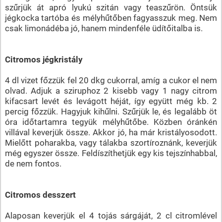
szűrjük át apró lyukú szitán vagy teaszűrön. Öntsük
jégkocka tartóba és mélyhűtőben fagyasszuk meg. Nem
csak limonádéba jó, hanem mindenféle üdítőitalba is.
Citromos jégkristály
4 dl vizet főzzük fel 20 dkg cukorral, amíg a cukor el nem
olvad. Adjuk a sziruphoz 2 kisebb vagy 1 nagy citrom
kifacsart levét és levágott héját, így együtt még kb. 2
percig főzzük. Hagyjuk kihűlni. Szűrjük le, és legalább öt
óra időtartamra tegyük mélyhűtőbe. Közben óránkén
villával keverjük össze. Akkor jó, ha már kristályosodott.
Mielőtt poharakba, vagy tálakba szortíroznánk, keverjük
még egyszer össze. Feldíszíthetjük egy kis tejszínhabbal,
de nem fontos.
Citromos desszert
Alaposan keverjük el 4 tojás sárgáját, 2 cl citromlével