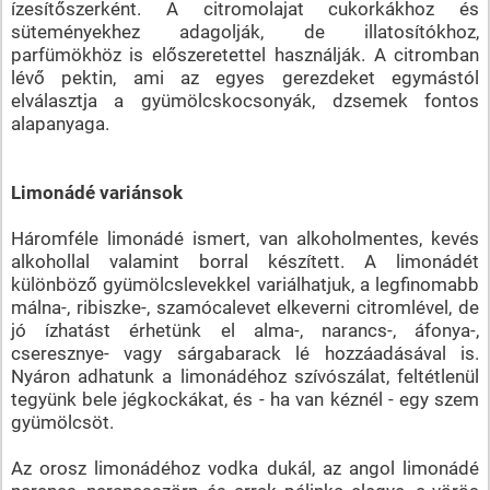
ízesítőszerként. A citromolajat cukorkákhoz és
süteményekhez adagolják, de illatosítókhoz,
parfümökhöz is előszeretettel használják. A citromban
lévő pektin, ami az egyes gerezdeket egymástól
elválasztja a gyümölcskocsonyák, dzsemek fontos
alapanyaga.
Limonádé variánsok
Háromféle limonádé ismert, van alkoholmentes, kevés
alkohollal valamint borral készített. A limonádét
különböző gyümölcslevekkel variálhatjuk, a legfinomabb
málna-, ribiszke-, szamócalevet elkeverni citromlével, de
jó ízhatást érhetünk el alma-, narancs-, áfonya-,
cseresznye- vagy sárgabarack lé hozzáadásával is.
Nyáron adhatunk a limonádéhoz szívószálat, feltétlenül
tegyünk bele jégkockákat, és - ha van kéznél - egy szem
gyümölcsöt.
Az orosz limonádéhoz vodka dukál, az angol limonádé