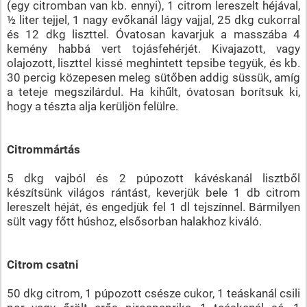
(egy citromban van kb. ennyi), 1 citrom lereszelt héjával,
½ liter tejjel, 1 nagy evőkanál lágy vajjal, 25 dkg cukorral
és 12 dkg liszttel. Óvatosan kavarjuk a masszába 4
kemény habbá vert tojásfehérjét. Kivajazott, vagy
olajozott, liszttel kissé meghintett tepsibe tegyük, és kb.
30 percig közepesen meleg sütőben addig süssük, amíg
a teteje megszilárdul. Ha kihűlt, óvatosan borítsuk ki,
hogy a tészta alja kerüljön felülre.
Citrommártás
5 dkg vajból és 2 púpozott kávéskanál lisztből
készítsünk világos rántást, keverjük bele 1 db citrom
lereszelt héját, és engedjük fel 1 dl tejszínnel. Bármilyen
sült vagy főtt húshoz, elsősorban halakhoz kiváló.
Citrom csatni
50 dkg citrom, 1 púpozott csésze cukor, 1 teáskanál csili