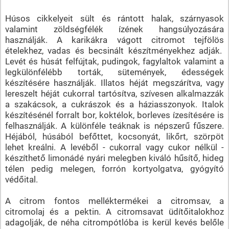
Húsos cikkelyeit sült és rántott halak, szárnyasok
valamint zöldségfélék ízének hangsúlyozására
használják. A karikákra vágott citromot tejfölös
ételekhez, vadas és becsinált készítményekhez adják.
Levét és húsát felfújtak, pudingok, fagylaltok valamint a
legkülönfélébb torták, sütemények, édességek
készítésére használják. Illatos héját megszárítva, vagy
lereszelt héját cukorral tartósítva, szívesen alkalmazzák
a szakácsok, a cukrászok és a háziasszonyok. Italok
készítésénél forralt bor, koktélok, borleves ízesítésére is
felhasználják. A különféle teáknak is népszerű fűszere.
Héjából, húsából befőttet, kocsonyát, likőrt, szörpöt
lehet kreálni. A levéből - cukorral vagy cukor nélkül -
készíthető limonádé nyári melegben kiváló hűsítő, hideg
télen pedig melegen, forrón kortyolgatva, gyógyító
védőital.
A citrom fontos melléktermékei a citromsav, a
citromolaj és a pektin. A citromsavat üdítőitalokhoz
adagolják, de néha citrompótlóba is kerül kevés belőle