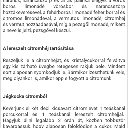
narancs, narancsszörp és arrak pálinka elegye, a vörös
boros limonádé vörösbor és narancsszörp
hozzákeverésével, a fehérboros limonádé fehér borral és
citromos limonádéval, a vermutos limonádé, citromhéj
és vermut hozzáadásával, míg a pezsgőlimonádé, miként
a neve is jelzi, pezsgővel készül.
A lereszelt citromhéj tartósítása
Reszeljük le a citromhéjat, és kristálycukorral felváltva
egy kis zárható üvegbe rétegesen rakjuk bele. Mindent
sort alaposan nyomkodjuk le. Bármikor ízesíthetünk vele,
még olyankor is, amikor épp elfogyott a citromunk.
Jégkocka citromból
Keverjünk el két deci kicsavart citromlevet 1 teáskanál
porcukorral és 1 teáskanál lereszelt citromhéjjal.
Hagyjuk állni legalább 2 órán át, közben többször
kavargassuk, hogy alaposan feloldódjon a cukor. Majd