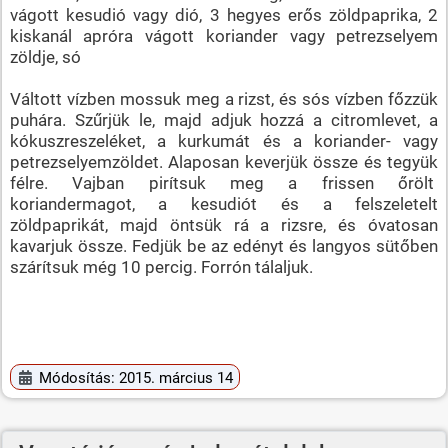
vágott kesudió vagy dió, 3 hegyes erős zöldpaprika, 2
kiskanál apróra vágott koriander vagy petrezselyem
zöldje, só
Váltott vízben mossuk meg a rizst, és sós vízben főzzük
puhára. Szűrjük le, majd adjuk hozzá a citromlevet, a
kókuszreszeléket, a kurkumát és a koriander- vagy
petrezselyemzöldet. Alaposan keverjük össze és tegyük
félre. Vajban pirítsuk meg a frissen őrölt
koriandermagot, a kesudiót és a felszeletelt
zöldpaprikát, majd öntsük rá a rizsre, és óvatosan
kavarjuk össze. Fedjük be az edényt és langyos sütőben
szárítsuk még 10 percig. Forrón tálaljuk.
Módosítás: 2015. március 14