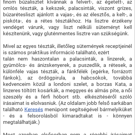
finom búzalisztet kívánnak a felvert-, az égetett-, az
omlós tészták, a kekszek, palacsinták, viszont grízes,
búzarétesliszt ajánlott a vajas-, és az élesztős, a kelt-, a
piskóta-, és a rétes tésztákhoz. Ha lisztre érzékeny
vendéget várunk, vagy liszt nélküli süteményt kell
készítenünk, vagy gluténmentes lisztre van szükségünk.
Mivel az egyes tészták, illetőleg sütemények receptjeinél
is számos praktikus információ található, ezért
talán nem haszontalan a palacsinták, a linzerek, a
gyümölcs- és ánizskenyerek, a puszedlik, a rétesek, a
különféle vajas tészták, a fánkfélék (egérke, forrázott
fánkok), az ördögpirula, a habcsókok, továbbá
kedvenceim közül a londoni szelet, a borzas Kata, a
linzeres töltött kosárkák, a meggyes és almás pite, a női
szeszély és a férfi hóbort stb. elkészítéséről szóló
írásaimat is elolvasniuk. (Az oldalam jobb felső sarkában
található
Keresés
menüpont segítségével bármelyiküket
- és a felsorolásból kimaradtakat is - könnyen
megtalálhatják.)
Most azonban elsősorban nem a régebbi írásaimat