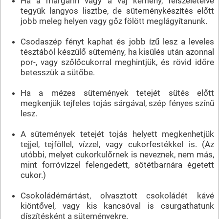
Ha a margarin vagy a vaj kemény, felszeletelve
tegyük langyos lisztbe, de süteménykészítés előtt
jobb meleg helyen vagy gőz fölött meglágyítanunk.
Csodaszép fényt kaphat és jobb ízű lesz a leveles
tésztából készülő sütemény, ha kisülés után azonnal
por-, vagy szőlőcukorral meghintjük, és rövid időre
betesszük a sütőbe.
Ha a mézes sütemények tetejét sütés előtt
megkenjük tejfeles tojás sárgával, szép fényes színű
lesz.
A sütemények tetejét tojás helyett megkenhetjük
tejjel, tejföllel, vízzel, vagy cukorfestékkel is. (Az
utóbbi, melyet cukorkulőrnek is neveznek, nem más,
mint forróvízzel felengedett, sötétbarnára égetett
cukor.)
Csokoládémártást, olvasztott csokoládét kávé
kiöntővel, vagy kis kancsóval is csurgathatunk
díszítésként a süteményekre.