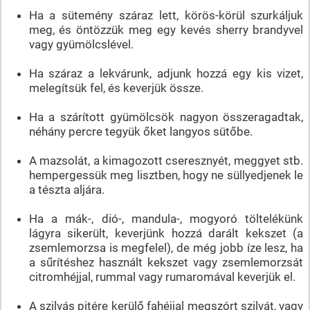
Ha a sütemény száraz lett, körös-körül szurkáljuk
meg, és öntözzük meg egy kevés sherry brandyvel
vagy gyümölcslével.
Ha száraz a lekvárunk, adjunk hozzá egy kis vizet,
melegítsük fel, és keverjük össze.
Ha a szárított gyümölcsök nagyon összeragadtak,
néhány percre tegyük őket langyos sütőbe.
A mazsolát, a kimagozott cseresznyét, meggyet stb.
hempergessük meg lisztben, hogy ne süllyedjenek le
a tészta aljára.
Ha a mák-, dió-, mandula-, mogyoró töltelékünk
lágyra sikerült, keverjünk hozzá darált kekszet (a
zsemlemorzsa is megfelel), de még jobb íze lesz, ha
a sűrítéshez használt kekszet vagy zsemlemorzsát
citromhéjjal, rummal vagy rumaromával keverjük el.
A szilvás pitére kerülő fahéjjal megszórt szilvát, vagy