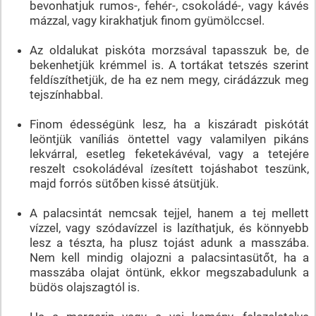
bevonhatjuk rumos-, fehér-, csokoládé-, vagy kávés
mázzal, vagy kirakhatjuk finom gyümölccsel.
Az oldalukat piskóta morzsával tapasszuk be, de
bekenhetjük krémmel is. A tortákat tetszés szerint
feldíszíthetjük, de ha ez nem megy, cirádázzuk meg
tejszínhabbal.
Finom édességünk lesz, ha a kiszáradt piskótát
leöntjük vaníliás öntettel vagy valamilyen pikáns
lekvárral, esetleg feketekávéval, vagy a tetejére
reszelt csokoládéval ízesített tojáshabot teszünk,
majd forrós sütőben kissé átsütjük.
A palacsintát nemcsak tejjel, hanem a tej mellett
vízzel, vagy szódavízzel is lazíthatjuk, és könnyebb
lesz a tészta, ha plusz tojást adunk a masszába.
Nem kell mindig olajozni a palacsintasütőt, ha a
masszába olajat öntünk, ekkor megszabadulunk a
büdös olajszagtól is.