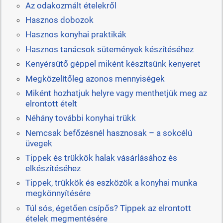
Az odakozmált ételekről
Hasznos dobozok
Hasznos konyhai praktikák
Hasznos tanácsok sütemények készítéséhez
Kenyérsütő géppel miként készítsünk kenyeret
Megközelítőleg azonos mennyiségek
Miként hozhatjuk helyre vagy menthetjük meg az
elrontott ételt
Néhány további konyhai trükk
Nemcsak befőzésnél hasznosak – a sokcélú
üvegek
Tippek és trükkök halak vásárlásához és
elkészítéséhez
Tippek, trükkök és eszközök a konyhai munka
megkönnyítésére
Túl sós, égetően csípős? Tippek az elrontott
ételek megmentésére