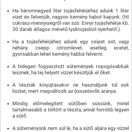
Ha háromnegyed liter tojásfehérjéhez adunk 1 liter
vizet és felverjük, nagyon kemény habot kapunk. (Itt
cukrász-mennyiségről van szó. Ennyi tojásfehérje kb.
30 darab átlagos méretű tyúktojásból nyerhető.)
Ha a tojásfehérjéhez adunk egy csipet sót, vagy
néhány csepp citromlevet, esetleg ecetet,
gyorsabban lehet kemény habbá felverni.
A hidegen fogyasztott sütemények ropogósabbak
lesznek, ha tej helyett vízzel készítjük el őket.
A tészták kinyújtásakor ne használjunk túl sok
lisztet, mert megváltozik az összetevők aránya.
Mindig előmelegített sütőben süssünk, minél
tartalmasabb a töltött a tészta, annál forróbb legyen
a sütő.
A süteményünk nem sül le, ha a sütő aljára egy vízzel