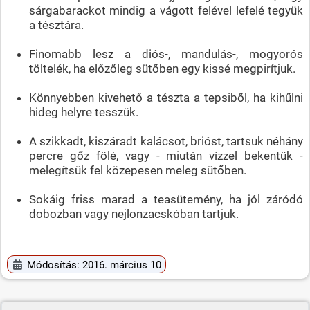
sárgabarackot mindig a vágott felével lefelé tegyük
a tésztára.
Finomabb lesz a diós-, mandulás-, mogyorós
töltelék, ha előzőleg sütőben egy kissé megpirítjuk.
Könnyebben kivehető a tészta a tepsiből, ha kihűlni
hideg helyre tesszük.
A szikkadt, kiszáradt kalácsot, brióst, tartsuk néhány
percre gőz fölé, vagy - miután vízzel bekentük -
melegítsük fel közepesen meleg sütőben.
Sokáig friss marad a teasütemény, ha jól záródó
dobozban vagy nejlonzacskóban tartjuk.
Módosítás: 2016. március 10