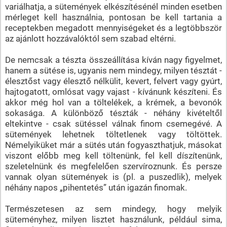
variálhatja, a sütemények elkészítésénél minden esetben
mérleget kell használnia, pontosan be kell tartania a
receptekben megadott mennyiségeket és a legtöbbször
az ajánlott hozzávalóktól sem szabad eltérni.
De nemcsak a tészta összeállítása kíván nagy figyelmet,
hanem a sütése is, ugyanis nem mindegy, milyen tésztát -
élesztőst vagy élesztő nélkülit, kevert, felvert vagy gyúrt,
hajtogatott, omlósat vagy vajast - kívánunk készíteni. És
akkor még hol van a töltelékek, a krémek, a bevonók
sokasága. A különböző tészták - néhány kivételtől
eltekintve - csak sütéssel válnak finom csemegévé. A
sütemények lehetnek töltetlenek vagy töltöttek.
Némelyiküket már a sütés után fogyaszthatjuk, másokat
viszont előbb meg kell töltenünk, fel kell díszítenünk,
szeletelnünk és megfelelően szervíroznunk. És persze
vannak olyan sütemények is (pl. a puszedlik), melyek
néhány napos „pihentetés” után igazán finomak.
Természetesen az sem mindegy, hogy melyik
süteményhez, milyen lisztet használunk, például sima,