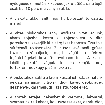
nyitogassuk, miután kikapcsoljuk a sütőt, az ajtaját
csak kb. 10 perc múlva nyissuk ki.
A piskóta akkor sült meg, ha beleszúrt tű száraz
marad.
A vizes piskótához annyi evőkanál vizet adjunk,
ahány tojásból készítjük. Tojásonként 5 dkg
porcukorral keverjük ki a sárgákat habosra. Ezután a
sűrítésnél tojásonként 2 púpos evőkanál grízes
liszttel számoljunk, majd végül a felvert
tojásfehérjéket keverjük óvatosan bele. A kisült,
kihűlt piskótát vágjuk fel, és kenjük meg
tortakrémmel, vagy pikáns lekvárral.
A piskótához sokféle krém készülhet, választhatunk
például narancs-, citrom-, dió-, kávé-, csokoládé-,
gesztenye-, karamell-, grillázs stb. tölteléket.
A torták tetejét bekenhetjük krémmel, lekvárral,
szórhatunk rá kakaót, kókuszreszeléket, darált diót,