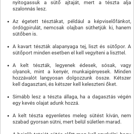
nyitogassuk a sütő ajtaját, mert a tészta alja
szalonnás lesz.
Az égetett tésztákat, például a képviselőfánkot,
ördögpirulát, nemcsak olajban süthetjük ki, hanem
sütőben is.
A kavart tészták alapanyaga tej, liszt és sütőpor. A
sütőport minden esetben el kell vegyíteni a liszttel.
A kelt tészták, legyenek édesek, sósak, vagy
olyanok, mint a kenyér, munkaigényesek. Minden
hozzávalót langyosan dolgozzunk össze. Kétszer
kell dagasztani, és kétszer kell keleszteni őket.
Simább lesz a tészta állaga, ha a dagasztás végén
egy kevés olajat adunk hozzá.
A kelt tészta egyenletes meleg sütést kíván, nem
szabad gyorsan sütni, mert belül sületlen marad.