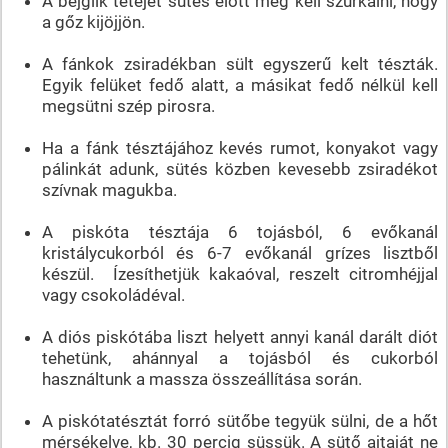
A bejglik tetejét sütés előtt meg kell szurkálni, hogy
a gőz kijöjjön.
A fánkok zsiradékban sült egyszerű kelt tészták.
Egyik felüket fedő alatt, a másikat fedő nélkül kell
megsütni szép pirosra.
Ha a fánk tésztájához kevés rumot, konyakot vagy
pálinkát adunk, sütés közben kevesebb zsiradékot
szívnak magukba.
A piskóta tésztája 6 tojásból, 6 evőkanál
kristálycukorból és 6-7 evőkanál grízes lisztből
készül. Ízesíthetjük kakaóval, reszelt citromhéjjal
vagy csokoládéval.
A diós piskótába liszt helyett annyi kanál darált diót
tehetünk, ahánnyal a tojásból és cukorból
használtunk a massza összeállítása során.
A piskótatésztát forró sütőbe tegyük sülni, de a hőt
mérsékelve, kb. 30 percig süssük. A sütő ajtaját ne