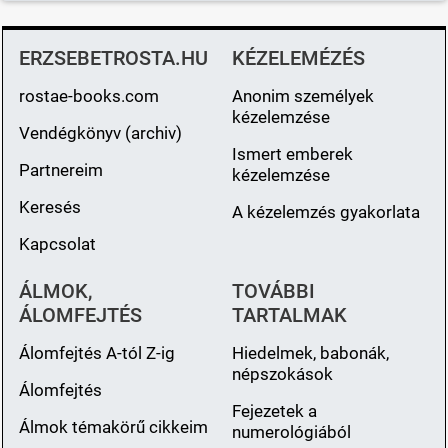
ERZSEBETROSTA.HU
KÉZELEMÉZÉS
rostae-books.com
Anonim személyek
kézelemzése
Vendégkönyv (archiv)
Ismert emberek
Partnereim
kézelemzése
Keresés
A kézelemzés gyakorlata
Kapcsolat
ÁLMOK,
TOVÁBBI
ÁLOMFEJTÉS
TARTALMAK
Álomfejtés A-tól Z-ig
Hiedelmek, babonák,
népszokások
Álomfejtés
Fejezetek a
Álmok témakörű cikkeim
numerológiából