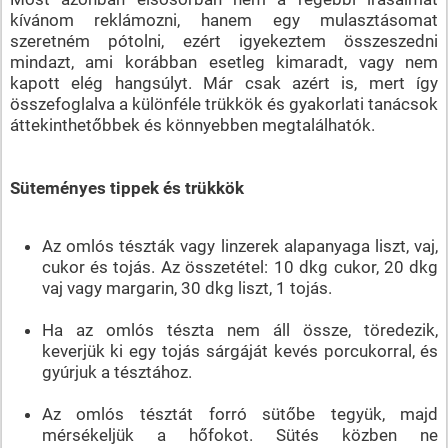
kívánom reklámozni, hanem egy mulasztásomat
szeretném pótolni, ezért igyekeztem összeszedni
mindazt, ami korábban esetleg kimaradt, vagy nem
kapott elég hangsúlyt. Már csak azért is, mert így
összefoglalva a különféle trükkök és gyakorlati tanácsok
áttekinthetőbbek és könnyebben megtalálhatók.
Süteményes tippek és trükkök
Az omlós tészták vagy linzerek alapanyaga liszt, vaj,
cukor és tojás. Az összetétel: 10 dkg cukor, 20 dkg
vaj vagy margarin, 30 dkg liszt, 1 tojás.
Ha az omlós tészta nem áll össze, töredezik,
keverjük ki egy tojás sárgáját kevés porcukorral, és
gyúrjuk a tésztához.
Az omlós tésztát forró sütőbe tegyük, majd
mérsékeljük a hőfokot. Sütés közben ne