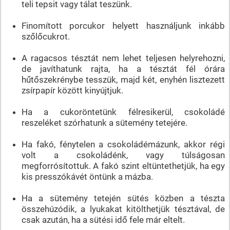
teli tepsit vagy tálat teszünk.
Finomított porcukor helyett használjunk inkább
szőlőcukrot.
A ragacsos tésztát nem lehet teljesen helyrehozni,
de javíthatunk rajta, ha a tésztát fél órára
hűtőszekrénybe tesszük, majd két, enyhén lisztezett
zsírpapír között kinyújtjuk.
Ha a cukoröntetünk félresikerül, csokoládé
reszeléket szórhatunk a sütemény tetejére.
Ha fakó, fénytelen a csokoládémázunk, akkor régi
volt a csokoládénk, vagy túlságosan
megforrósítottuk. A fakó szint eltüntethetjük, ha egy
kis presszókávét öntünk a mázba.
Ha a sütemény tetején sütés közben a tészta
összehúzódik, a lyukakat kitölthetjük tésztával, de
csak azután, ha a sütési idő fele már eltelt.