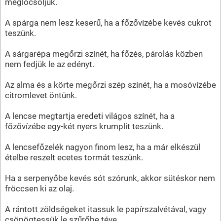
meglocsoljuk.
A spárga nem lesz keserű, ha a főzővízébe kevés cukrot
teszünk.
A sárgarépa megőrzi színét, ha főzés, párolás közben
nem fedjük le az edényt.
Az alma és a körte megőrzi szép színét, ha a mosóvízébe
citromlevet öntünk.
A lencse megtartja eredeti világos színét, ha a
főzővízébe egy-két nyers krumplit teszünk.
A lencsefőzelék nagyon finom lesz, ha a már elkészül
ételbe reszelt ecetes tormát teszünk.
Ha a serpenyőbe kevés sót szórunk, akkor sütéskor nem
fröccsen ki az olaj.
A rántott zöldségeket itassuk le papírszalvétával, vagy
csöpögtessük le szűrőbe téve.