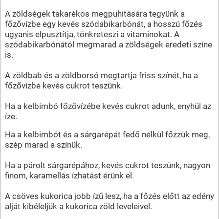
A zöldségek takarékos megpuhítására tegyünk a
főzővízbe egy kevés szódabikarbónát, a hosszú főzés
ugyanis elpusztítja, tönkreteszi a vitaminokat. A
szódabikarbónától megmarad a zöldségek eredeti színe
is.
A zöldbab és a zöldborsó megtartja friss színét, ha a
főzővízbe kevés cukrot teszünk.
Ha a kelbimbó főzővízébe kevés cukrot adunk, enyhül az
íze.
Ha a kelbimbót és a sárgarépát fedő nélkül főzzük meg,
szép marad a színük.
Ha a párolt sárgarépához, kevés cukrot teszünk, nagyon
finom, karamellás ízhatást érünk el.
A csöves kukorica jobb ízű lesz, ha a főzés előtt az edény
alját kibéleljük a kukorica zöld leveleivel.