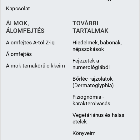
Kapcsolat
ÁLMOK,
TOVÁBBI
ÁLOMFEJTÉS
TARTALMAK
Álomfejtés A-tól Z-ig
Hiedelmek, babonák,
népszokások
Álomfejtés
Fejezetek a
Álmok témakörű cikkeim
numerológiából
Bőrléc-rajzolatok
(Dermatoglyphia)
Fiziognómia -
karakterolvasás
Vegetáriánus és halas
ételek
Könyveim