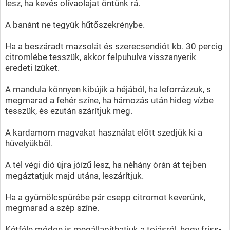
lesz, ha kevés olívaolajat öntünk rá.
A banánt ne tegyük hűtőszekrénybe.
Ha a beszáradt mazsolát és szerecsendiót kb. 30 percig
citromlébe tesszük, akkor felpuhulva visszanyerik
eredeti ízüket.
A mandula könnyen kibújik a héjából, ha leforrázzuk, s
megmarad a fehér színe, ha hámozás után hideg vízbe
tesszük, és ezután szárítjuk meg.
A kardamom magvakat használat előtt szedjük ki a
hüvelyükből.
A tél végi dió újra jóízű lesz, ha néhány órán át tejben
megáztatjuk majd utána, leszárítjuk.
Ha a gyümölcspürébe pár csepp citromot keverünk,
megmarad a szép színe.
Kétféle módon is megállapíthatjuk a tojásról, hogy friss-