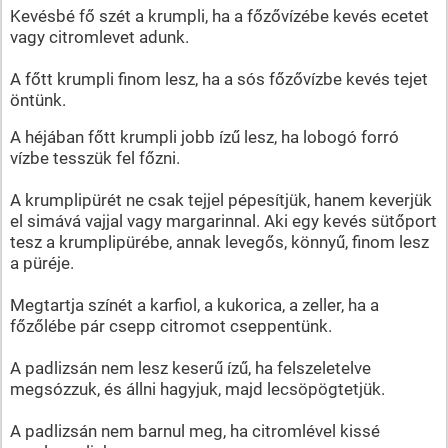
Kevésbé fő szét a krumpli, ha a főzővízébe kevés ecetet
vagy citromlevet adunk.
A főtt krumpli finom lesz, ha a sós főzővízbe kevés tejet
öntünk.
A héjában főtt krumpli jobb ízű lesz, ha lobogó forró
vízbe tesszük fel főzni.
A krumplipürét ne csak tejjel pépesítjük, hanem keverjük
el simává vajjal vagy margarinnal. Aki egy kevés sütőport
tesz a krumplipürébe, annak levegős, könnyű, finom lesz
a püréje.
Megtartja színét a karfiol, a kukorica, a zeller, ha a
főzőlébe pár csepp citromot cseppentünk.
A padlizsán nem lesz keserű ízű, ha felszeletelve
megsózzuk, és állni hagyjuk, majd lecsöpögtetjük.
A padlizsán nem barnul meg, ha citromlével kissé