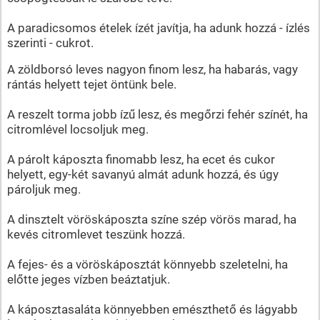
A paradicsomos ételek ízét javítja, ha adunk hozzá - ízlés
szerinti - cukrot.
A zöldborsó leves nagyon finom lesz, ha habarás, vagy
rántás helyett tejet öntünk bele.
A reszelt torma jobb ízű lesz, és megőrzi fehér színét, ha
citromlével locsoljuk meg.
A párolt káposzta finomabb lesz, ha ecet és cukor
helyett, egy-két savanyú almát adunk hozzá, és úgy
pároljuk meg.
A dinsztelt vöröskáposzta színe szép vörös marad, ha
kevés citromlevet teszünk hozzá.
A fejes- és a vöröskáposztát könnyebb szeletelni, ha
előtte jeges vízben beáztatjuk.
A káposztasaláta könnyebben emészthető és lágyabb