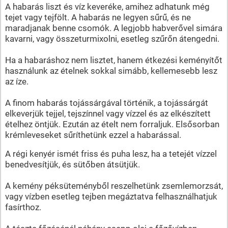
A habarás liszt és víz keveréke, amihez adhatunk még
tejet vagy tejfölt. A habarás ne legyen sűrű, és ne
maradjanak benne csomók. A legjobb habverővel simára
kavarni, vagy összeturmixolni, esetleg szűrőn átengedni.
Ha a habaráshoz nem lisztet, hanem étkezési keményítőt
használunk az ételnek sokkal simább, kellemesebb lesz
az íze.
A finom habarás tojássárgával történik, a tojássárgát
elkeverjük tejjel, tejszínnel vagy vízzel és az elkészített
ételhez öntjük. Ezután az ételt nem forraljuk. Elsősorban
krémleveseket sűríthetünk ezzel a habarással.
A régi kenyér ismét friss és puha lesz, ha a tetejét vízzel
benedvesítjük, és sütőben átsütjük.
A kemény péksüteményből reszelhetünk zsemlemorzsát,
vagy vízben esetleg tejben megáztatva felhasználhatjuk
fasírthoz.