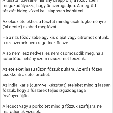
A tészta főzésénél néhány csepp olaj a főzővízben
megakadályozza, hogy összeragadjon. A megfőtt
tésztát hideg vízzel kell alaposan leöblíteni.
Az olasz ételekhez a tésztát mindig csak fogkeményre
('al dente') szabad megfőzni.
Ha a rizs főzővízébe egy kis olajat vagy citromot öntünk,
a rizsszemek nem ragadnak össze.
A só nem lesz nedves, és nem csomósodik meg, ha a
sótartóba néhány szem rizsszemet teszünk.
Az ételeket lassú tűzön főzzük puhára. Az erős főzés
csökkenti az étel értékét.
Az indiai karis (curry-vel készített) ételeket mindig lassan
főzzük, hogy a fűszerek teljes ízgazdagsága
érvényesüljön.
A lecsót vagy a pörköltet mindig főzzük szaftjára, ne
maradjanak vizesek.