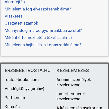
Álomfejtés
Mit jelent a fog elvesztésének álma?
Viszketés
Összetett számok
Mennyi ideig marad gyomrunkban az étel?
Miként értelmezhető a tűzvész álma?
Mit jelent a hajhullás, a kopaszodás álma?
ERZSEBETROSTA.HU
KÉZELEMÉZÉS
rostae-books.com
Anonim személyek
kézelemzése
Vendégkönyv (archiv)
Ismert emberek
Partnereim
kézelemzése
Keresés
A kézelemzés gyakorlata