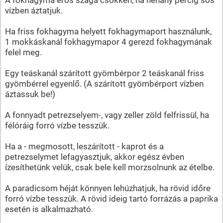
vízben áztatjuk.
Ha friss fokhagyma helyett fokhagymaport használunk,
1 mokkáskanál fokhagymapor 4 gerezd fokhagymának
felel meg.
Egy teáskanál szárított gyömbérpor 2 teáskanál friss
gyömbérrel egyenlő. (A szárított gyömbérport vízben
áztassuk be!)
A fonnyadt petrezselyem-, vagy zeller zöld felfrissül, ha
félóráig forró vízbe tesszük.
Ha a - megmosott, leszárított - kaprot és a
petrezselymet lefagyasztjuk, akkor egész évben
ízesíthetünk velük, csak bele kell morzsolnunk az ételbe.
A paradicsom héját könnyen lehúzhatjuk, ha rövid időre
forró vízbe tesszük. A rövid ideig tartó forrázás a paprika
esetén is alkalmazható.