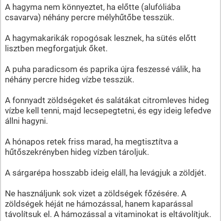
A hagyma nem könnyeztet, ha előtte (alufóliába
csavarva) néhány percre mélyhűtőbe tesszük.
A hagymakarikák ropogósak lesznek, ha sütés előtt
lisztben megforgatjuk őket.
A puha paradicsom és paprika újra feszessé válik, ha
néhány percre hideg vízbe tesszük.
A fonnyadt zöldségeket és salátákat citromleves hideg
vízbe kell tenni, majd lecsepegtetni, és egy ideig lefedve
állni hagyni.
A hónapos retek friss marad, ha megtisztítva a
hűtőszekrényben hideg vízben tároljuk.
A sárgarépa hosszabb ideig eláll, ha levágjuk a zöldjét.
Ne használjunk sok vizet a zöldségek főzésére. A
zöldségek héját ne hámozással, hanem kaparással
távolítsuk el. A hámozással a vitaminokat is eltávolítjuk.