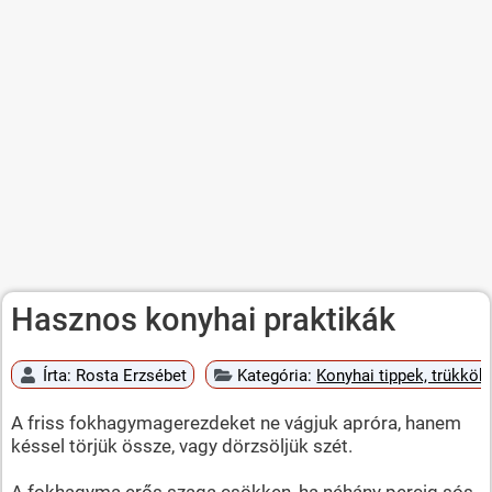
Hasznos konyhai praktikák
Írta:
Rosta Erzsébet
Kategória:
Konyhai tippek, trükkök
A friss fokhagymagerezdeket ne vágjuk apróra, hanem
késsel törjük össze, vagy dörzsöljük szét.
A fokhagyma erős szaga csökken, ha néhány percig sós