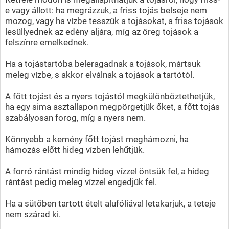
e vagy állott: ha megrázzuk, a friss tojás belseje nem
mozog, vagy ha vízbe tesszük a tojásokat, a friss tojások
lesüllyednek az edény aljára, míg az öreg tojások a
felszínre emelkednek.
Ha a tojástartóba beleragadnak a tojások, mártsuk
meleg vízbe, s akkor elválnak a tojások a tartótól.
A főtt tojást és a nyers tojástól megkülönböztethetjük,
ha egy sima asztallapon megpörgetjük őket, a főtt tojás
szabályosan forog, míg a nyers nem.
Könnyebb a kemény főtt tojást meghámozni, ha
hámozás előtt hideg vízben lehűtjük.
A forró rántást mindig hideg vízzel öntsük fel, a hideg
rántást pedig meleg vízzel engedjük fel.
Ha a sütőben tartott ételt alufóliával letakarjuk, a teteje
nem szárad ki.