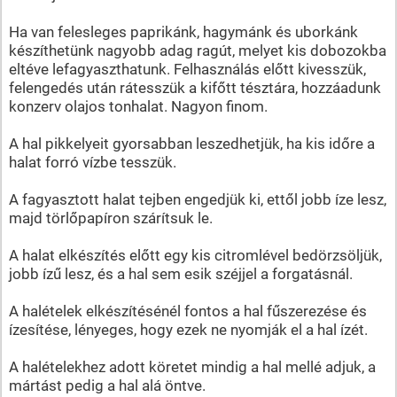
Ha van felesleges paprikánk, hagymánk és uborkánk
készíthetünk nagyobb adag ragút, melyet kis dobozokba
eltéve lefagyaszthatunk. Felhasználás előtt kivesszük,
felengedés után rátesszük a kifőtt tésztára, hozzáadunk
konzerv olajos tonhalat. Nagyon finom.
A hal pikkelyeit gyorsabban leszedhetjük, ha kis időre a
halat forró vízbe tesszük.
A fagyasztott halat tejben engedjük ki, ettől jobb íze lesz,
majd törlőpapíron szárítsuk le.
A halat elkészítés előtt egy kis citromlével bedörzsöljük,
jobb ízű lesz, és a hal sem esik széjjel a forgatásnál.
A halételek elkészítésénél fontos a hal fűszerezése és
ízesítése, lényeges, hogy ezek ne nyomják el a hal ízét.
A halételekhez adott köretet mindig a hal mellé adjuk, a
mártást pedig a hal alá öntve.