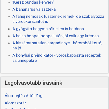
’Kérsz bundás kenyér?’
A banánárus választéka
A fahéj nemcsak fűszernek remek, de szabályozza
a vércukorszintet is
A gyógyító hagyma rák ellen is hatásos
A halas hoppel-poppel után jól esik egy krémes
A kiszámíthatatlan sárgadinnye - háromból kettő,
ha jó
A konyhai ph-indikátor - vöröskáposzta receptek
az ünnepekre
Legolvasotabb írásaink
Álomfejtés A-tól Z-ig
Álomszótár