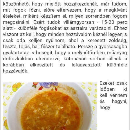
köszönhető, hogy mielőtt hozzákezdenék, már tudom,
mit fogok főzni, előre eltervezem, hogy a megkívánt
ételeket, miként készítem el, milyen sorrendben fogom
megcsinálni. Ezért tudok villámgyorsan - 15-20 perc
alatt - különféle fogásokat az asztalra varázsolni. Ehhez
viszont az kell, hogy minden hozzávalóm kéznél legyen, s
csak oda kelljen nyúlnom, ahol a keresett zöldség,
tészta, tojás, hal, fűszer található. Persze a gyorsaságba
gyakorta az is besegít, hogy a mélyhűtőmben, műanyag
dobozkákban elrendezve, katonásan sorban állnak a
korábban elkészített és lefagyasztott különféle
hozzávalók.
Ezeket csak
időben ki
kell vennem
és hagyni,
hogy