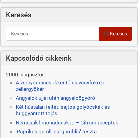
Keresés
Keresés
Keresés
Kapcsolódó cikkeink
2000. augusztus:
A vérnyomáscsökkentő és vágyfokozó
zellergyökér
Angyalok ujjai után angyalbögyörő
Két hústalan feltét: sajtos golyócskák és
buggyantott tojás
Nemcsak limonádénak jó – Citrom receptek
'Paprikás gumli' és 'gumblis' tészta