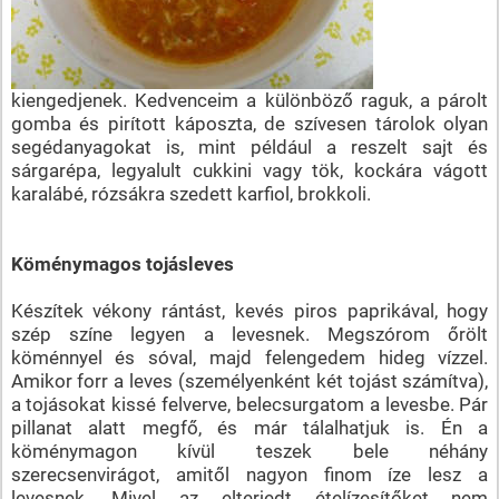
kiengedjenek. Kedvenceim a különböző raguk, a párolt
gomba és pirított káposzta, de szívesen tárolok olyan
segédanyagokat is, mint például a reszelt sajt és
sárgarépa, legyalult cukkini vagy tök, kockára vágott
karalábé, rózsákra szedett karfiol, brokkoli.
Köménymagos tojásleves
Készítek vékony rántást, kevés piros paprikával, hogy
szép színe legyen a levesnek. Megszórom őrölt
köménnyel és sóval, majd felengedem hideg vízzel.
Amikor forr a leves (személyenként két tojást számítva),
a tojásokat kissé felverve, belecsurgatom a levesbe. Pár
pillanat alatt megfő, és már tálalhatjuk is. Én a
köménymagon kívül teszek bele néhány
szerecsenvirágot, amitől nagyon finom íze lesz a
levesnek. Mivel az elterjedt ételízesítőket nem