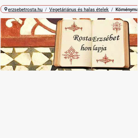
erzsebetrosta.hu
Vegetáriánus és halas ételek
Köménymago