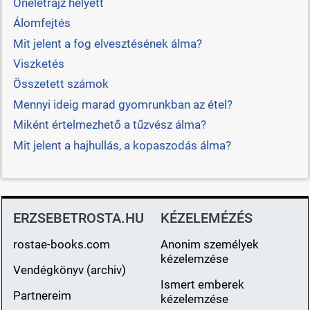
Önéletrajz helyett
Álomfejtés
Mit jelent a fog elvesztésének álma?
Viszketés
Összetett számok
Mennyi ideig marad gyomrunkban az étel?
Miként értelmezhető a tűzvész álma?
Mit jelent a hajhullás, a kopaszodás álma?
ERZSEBETROSTA.HU
KÉZELEMÉZÉS
rostae-books.com
Anonim személyek
kézelemzése
Vendégkönyv (archiv)
Ismert emberek
Partnereim
kézelemzése