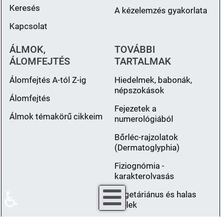
Keresés
A kézelemzés gyakorlata
Kapcsolat
ÁLMOK,
TOVÁBBI
ÁLOMFEJTÉS
TARTALMAK
Álomfejtés A-tól Z-ig
Hiedelmek, babonák,
népszokások
Álomfejtés
Fejezetek a
Álmok témakörű cikkeim
numerológiából
Bőrléc-rajzolatok
(Dermatoglyphia)
Fiziognómia -
karakterolvasás
♿
Vegetáriánus és halas
ételek