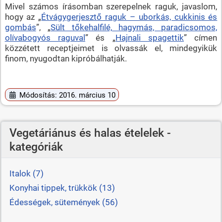
Mivel számos írásomban szerepelnek raguk, javaslom,
hogy az „
Étvágygerjesztő raguk – uborkás, cukkinis és
gombás
”, „
Sült tőkehalfilé, hagymás, paradicsomos,
olívabogyós raguval
” és „
Hajnali spagettik
” címen
közzétett receptjeimet is olvassák el, mindegyikük
finom, nyugodtan kipróbálhatják.
Módosítás: 2016. március 10
Vegetáriánus és halas ételelek -
kategóriák
Italok (7)
Konyhai tippek, trükkök (13)
Édességek, sütemények (56)