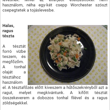
használom, néha egy-két csepp Worchester szószt
csepegtetek a tojáslevesbe.
Halas,
ragus
tészta
A tésztát
forró vízbe
teszem, és
megfőzőm.
A tonhal
olaját a
tésztához
használom
el. A tésztafőzés előtt kiveszem a hűtőszekrényből azt a
ragut, melyet megkívántunk. A kifőtt tésztát
összekeverem a dobozos tonhal filével és a ragus
zöldségekkel.