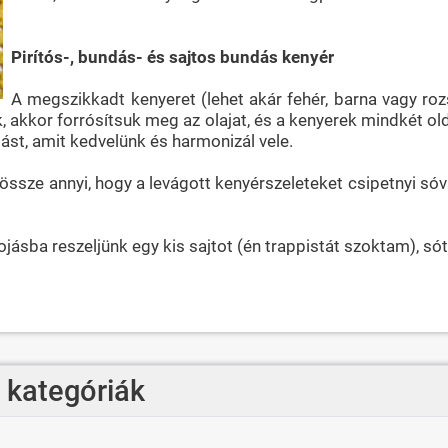
Pirítós-, bundás- és sajtos bundás kenyér
A megszikkadt kenyeret (lehet akár fehér, barna vagy rozs
uk, akkor forrósítsuk meg az olajat, és a kenyerek mindkét 
ást, amit kedvelünk és harmonizál vele.
ssze annyi, hogy a levágott kenyérszeleteket csipetnyi sóva
ojásba reszeljünk egy kis sajtot (én trappistát szoktam), só
- kategóriák