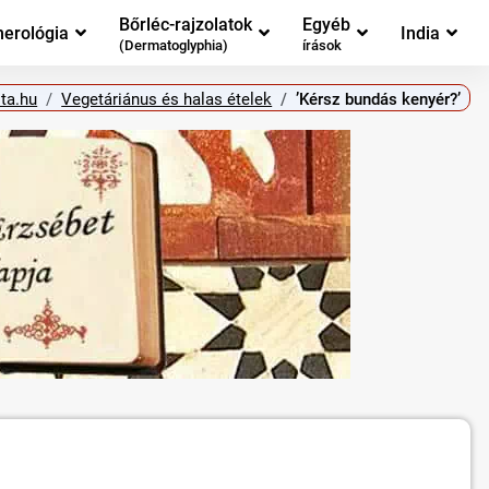
Bőrléc-rajzolatok
Egyéb
erológia
India
(Dermatoglyphia)
írások
ta.hu
Vegetáriánus és halas ételek
’Kérsz bundás kenyér?’