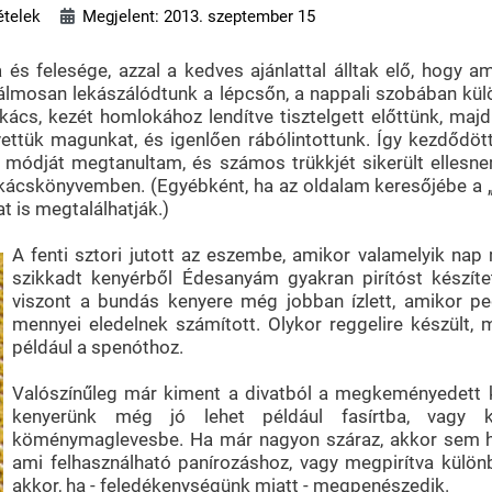
ételek
Megjelent: 2013. szeptember 15
 és felesége, azzal a kedves ajánlattal álltak elő, hogy a
álmosan lekászálódtunk a lépcsőn, a nappali szobában kül
zakács, kezét homlokához lendítve tisztelgett előttünk, m
ettük magunkat, és igenlően rábólintottunk. Így kezdődött
ési módját megtanultam, és számos trükkjét sikerült ellesn
ácskönyvemben. (Egyébként, ha az oldalam keresőjébe a „Lá
 is megtalálhatják.)
A fenti sztori jutott az eszembe, amikor valamelyik n
szikkadt kenyérből Édesanyám gyakran pirítóst készíte
viszont a bundás kenyere még jobban ízlett, amikor ped
mennyei eledelnek számított. Olykor reggelire készült, 
például a spenóthoz.
Valószínűleg már kiment a divatból a megkeményedett ke
kenyerünk még jó lehet például fasírtba, vagy 
köménymaglevesbe. Ha már nagyon száraz, akkor sem has
ami felhasználható panírozáshoz, vagy megpirítva külön
akkor, ha - feledékenységünk miatt - megpenészedik.