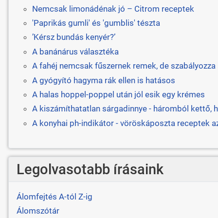
Nemcsak limonádénak jó – Citrom receptek
'Paprikás gumli' és 'gumblis' tészta
’Kérsz bundás kenyér?’
A banánárus választéka
A fahéj nemcsak fűszernek remek, de szabályozza a
A gyógyító hagyma rák ellen is hatásos
A halas hoppel-poppel után jól esik egy krémes
A kiszámíthatatlan sárgadinnye - háromból kettő, h
A konyhai ph-indikátor - vöröskáposzta receptek 
Legolvasotabb írásaink
Álomfejtés A-tól Z-ig
Álomszótár