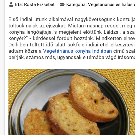
Írta:
Rosta Erzsébet
Kategória:
Vegetáriánus és halas 
Első indiai utunk alkalmával nagykövetségünk konzulja
töltsük náluk az éjszakát. Miután másnap reggel, még 
konyha lengőajtaja, s megjelent előttünk Láldzsi, a s
kenyér?” - kérdéssel fordult hozzánk. Mindketten elnev
Delhiben töltött idő alatt sokféle indiai étel elkészít
adtam közre a
Vegetáriánus konyha Indiában
című szak
beírják, számos más, ugyancsak e témába vágó írásomat