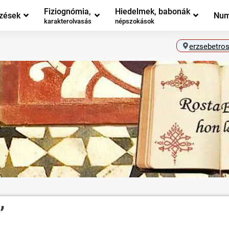
Fiziognómia,
Hiedelmek, babonák
zések
Num
karakterolvasás
népszokások
erzsebetros
’