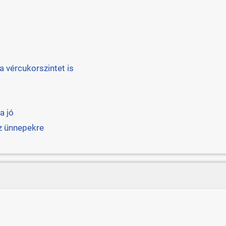
 vércukorszintet is
a jó
az ünnepekre