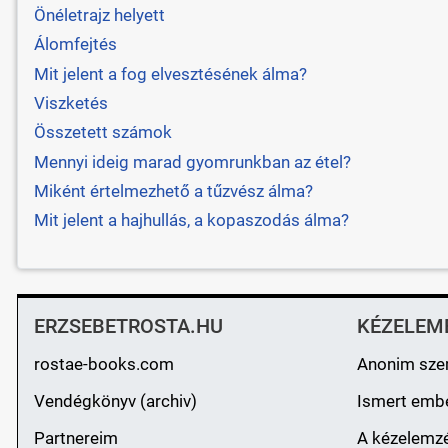
Önéletrajz helyett
Álomfejtés
Mit jelent a fog elvesztésének álma?
Viszketés
Összetett számok
Mennyi ideig marad gyomrunkban az étel?
Miként értelmezhető a tűzvész álma?
Mit jelent a hajhullás, a kopaszodás álma?
ERZSEBETROSTA.HU
KÉZELEM
rostae-books.com
Anonim sze
Vendégkönyv (archiv)
Ismert emb
Partnereim
A kézelemzé