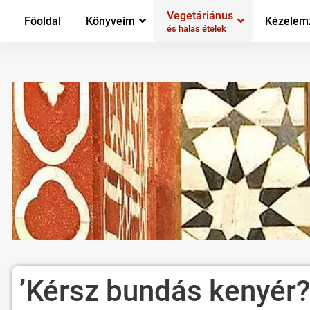
Vegetáriánus
Főoldal
Könyveim
Kézelem
és halas ételek
’Kérsz bundás kenyér?