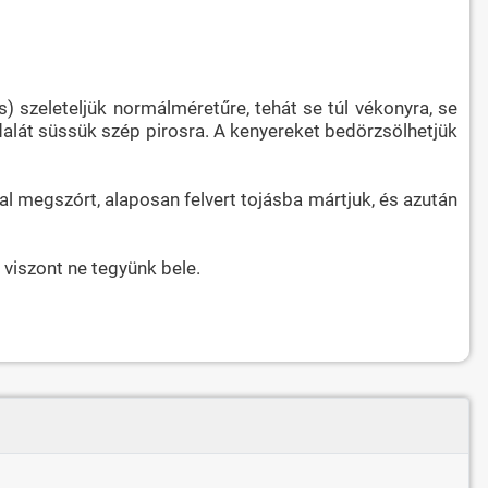
) szeleteljük normálméretűre, tehát se túl vékonyra, se
oldalát süssük szép pirosra. A kenyereket bedörzsölhetjük
l megszórt, alaposan felvert tojásba mártjuk, és azután
t viszont ne tegyünk bele.