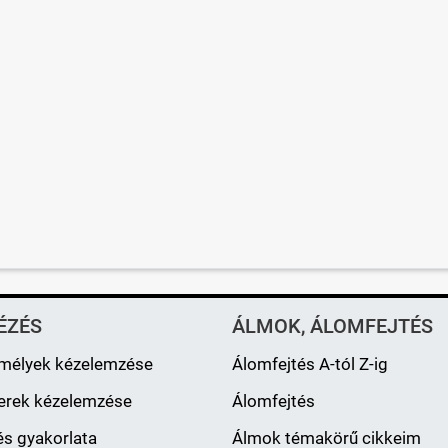
ÉZÉS
ÁLMOK, ÁLOMFEJTÉS
mélyek kézelemzése
Álomfejtés A-tól Z-ig
erek kézelemzése
Álomfejtés
s gyakorlata
Álmok témakörű cikkeim