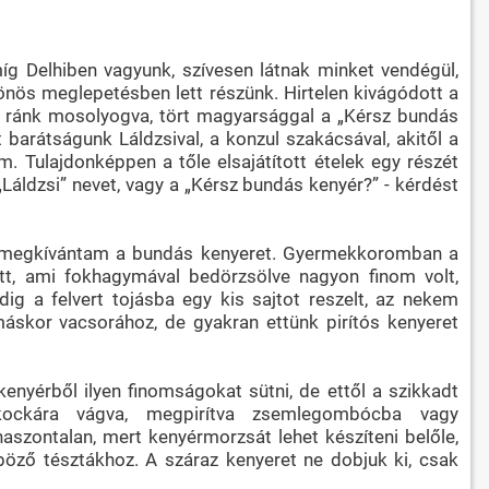
míg Delhiben vagyunk, szívesen látnak minket vendégül,
önös meglepetésben lett részünk. Hirtelen kivágódott a
ajd ránk mosolyogva, tört magyarsággal a „Kérsz bundás
 barátságunk Láldzsival, a konzul szakácsával, akitől a
em. Tulajdonképpen a tőle elsajátított ételek egy részét
ldzsi” nevet, vagy a „Kérsz bundás kenyér?” - kérdést
ap megkívántam a bundás kenyeret. Gyermekkoromban a
tt, ami fokhagymával bedörzsölve nagyon finom volt,
ig a felvert tojásba egy kis sajtot reszelt, az nekem
máskor vacsorához, de gyakran ettünk pirítós kenyeret
nyérből ilyen finomságokat sütni, de ettől a szikkadt
kockára vágva, megpirítva zsemlegombócba vagy
zontalan, mert kenyérmorzsát lehet készíteni belőle,
böző tésztákhoz. A száraz kenyeret ne dobjuk ki, csak