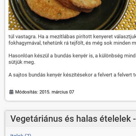
túl vastagra. Ha a mezítlábas pirított kenyeret választj
fokhagymával, tehetünk rá tejfölt, és még sok minden m
Hasonlóan készül a bundás kenyér is, a különbség mindö
sütjük meg.
A sajtos bundás kenyér készítésekor a felvert a felvert t
Módosítás: 2015. március 07
Vegetáriánus és halas ételelek 
Italok (7)