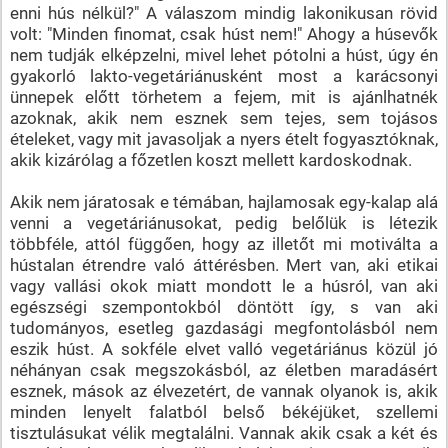
enni hús nélkül?" A válaszom mindig lakonikusan rövid
volt: "Minden finomat, csak húst nem!" Ahogy a húsevők
nem tudják elképzelni, mivel lehet pótolni a húst, úgy én
gyakorló lakto-vegetáriánusként most a karácsonyi
ünnepek előtt törhetem a fejem, mit is ajánlhatnék
azoknak, akik nem esznek sem tejes, sem tojásos
ételeket, vagy mit javasoljak a nyers ételt fogyasztóknak,
akik kizárólag a főzetlen koszt mellett kardoskodnak.
Akik nem járatosak e témában, hajlamosak egy-kalap alá
venni a vegetáriánusokat, pedig belőlük is létezik
többféle, attól függően, hogy az illetőt mi motiválta a
hústalan étrendre való áttérésben. Mert van, aki etikai
vagy vallási okok miatt mondott le a húsról, van aki
egészségi szempontokból döntött így, s van aki
tudományos, esetleg gazdasági megfontolásból nem
eszik húst. A sokféle elvet valló vegetáriánus közül jó
néhányan csak megszokásból, az életben maradásért
esznek, mások az élvezetért, de vannak olyanok is, akik
minden lenyelt falatból belső békéjüket, szellemi
tisztulásukat vélik megtalálni. Vannak akik csak a két és