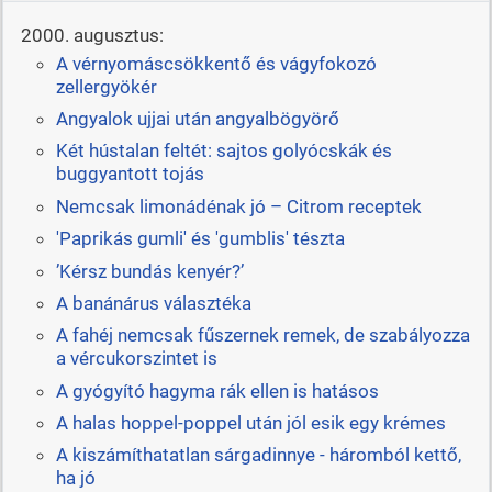
2000. augusztus:
A vérnyomáscsökkentő és vágyfokozó
zellergyökér
Angyalok ujjai után angyalbögyörő
Két hústalan feltét: sajtos golyócskák és
buggyantott tojás
Nemcsak limonádénak jó – Citrom receptek
'Paprikás gumli' és 'gumblis' tészta
’Kérsz bundás kenyér?’
A banánárus választéka
A fahéj nemcsak fűszernek remek, de szabályozza
a vércukorszintet is
A gyógyító hagyma rák ellen is hatásos
A halas hoppel-poppel után jól esik egy krémes
A kiszámíthatatlan sárgadinnye - háromból kettő,
ha jó