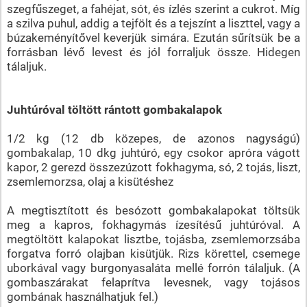
szegfűszeget, a fahéjat, sót, és ízlés szerint a cukrot. Míg
a szilva puhul, addig a tejfölt és a tejszínt a liszttel, vagy a
búzakeményítővel keverjük simára. Ezután sűrítsük be a
forrásban lévő levest és jól forraljuk össze. Hidegen
tálaljuk.
Juhtúróval töltött rántott gombakalapok
1/2 kg (12 db közepes, de azonos nagyságú)
gombakalap, 10 dkg juhtúró, egy csokor apróra vágott
kapor, 2 gerezd összezúzott fokhagyma, só, 2 tojás, liszt,
zsemlemorzsa, olaj a kisütéshez
A megtisztított és besózott gombakalapokat töltsük
meg a kapros, fokhagymás ízesítésű juhtúróval. A
megtöltött kalapokat lisztbe, tojásba, zsemlemorzsába
forgatva forró olajban kisütjük. Rizs körettel, csemege
uborkával vagy burgonyasaláta mellé forrón tálaljuk. (A
gombaszárakat felaprítva levesnek, vagy tojásos
gombának használhatjuk fel.)