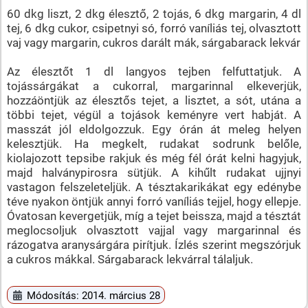
60 dkg liszt, 2 dkg élesztő, 2 tojás, 6 dkg margarin, 4 dl
tej, 6 dkg cukor, csipetnyi só, forró vaníliás tej, olvasztott
vaj vagy margarin, cukros darált mák, sárgabarack lekvár
Az élesztőt 1 dl langyos tejben felfuttatjuk. A
tojássárgákat a cukorral, margarinnal elkeverjük,
hozzáöntjük az élesztős tejet, a lisztet, a sót, utána a
többi tejet, végül a tojások keményre vert habját. A
masszát jól eldolgozzuk. Egy órán át meleg helyen
kelesztjük. Ha megkelt, rudakat sodrunk belőle,
kiolajozott tepsibe rakjuk és még fél órát kelni hagyjuk,
majd halványpirosra sütjük. A kihűlt rudakat ujjnyi
vastagon felszeleteljük. A tésztakarikákat egy edénybe
téve nyakon öntjük annyi forró vaníliás tejjel, hogy ellepje.
Óvatosan kevergetjük, míg a tejet beissza, majd a tésztát
meglocsoljuk olvasztott vajjal vagy margarinnal és
rázogatva aranysárgára pirítjuk. Ízlés szerint megszórjuk
a cukros mákkal. Sárgabarack lekvárral tálaljuk.
Módosítás: 2014. március 28