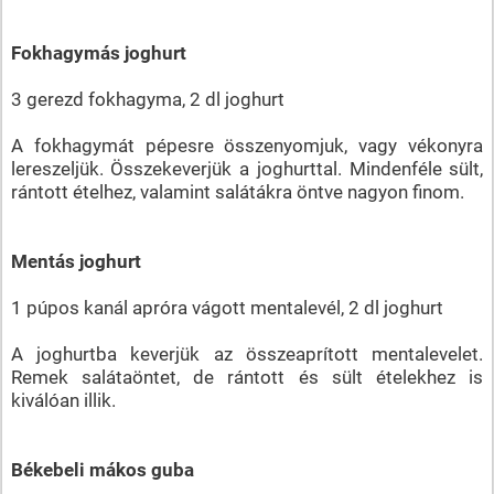
Fokhagymás joghurt
3 gerezd fokhagyma, 2 dl joghurt
A fokhagymát pépesre összenyomjuk, vagy vékonyra
lereszeljük. Összekeverjük a joghurttal. Mindenféle sült,
rántott ételhez, valamint salátákra öntve nagyon finom.
Mentás joghurt
1 púpos kanál apróra vágott mentalevél, 2 dl joghurt
A joghurtba keverjük az összeaprított mentalevelet.
Remek salátaöntet, de rántott és sült ételekhez is
kiválóan illik.
Békebeli mákos guba