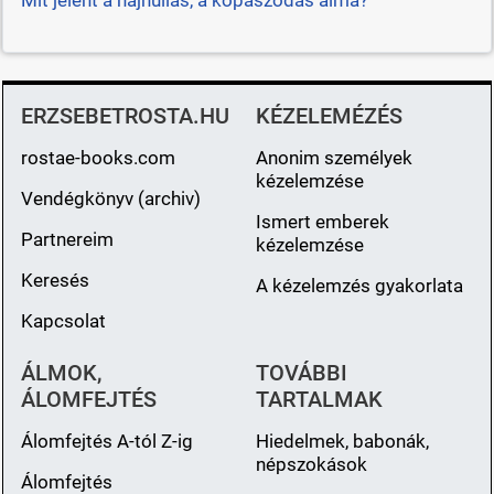
ERZSEBETROSTA.HU
KÉZELEMÉZÉS
rostae-books.com
Anonim személyek
kézelemzése
Vendégkönyv (archiv)
Ismert emberek
Partnereim
kézelemzése
Keresés
A kézelemzés gyakorlata
Kapcsolat
ÁLMOK,
TOVÁBBI
ÁLOMFEJTÉS
TARTALMAK
Álomfejtés A-tól Z-ig
Hiedelmek, babonák,
népszokások
Álomfejtés