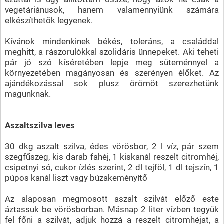
vegetáriánusok, hanem valamennyiünk számára
elkészíthetők legyenek.
Kívánok mindenkinek békés, toleráns, a családdal
meghitt, a rászorulókkal szolidáris ünnepeket. Aki teheti
pár jó szó kíséretében lepje meg süteménnyel a
környezetében magányosan és szerényen élőket. Az
ajándékozással sok plusz örömöt szerezhetünk
magunknak.
Aszaltszilva leves
30 dkg aszalt szilva, édes vörösbor, 2 l víz, pár szem
szegfűszeg, kis darab fahéj, 1 kiskanál reszelt citromhéj,
csipetnyi só, cukor ízlés szerint, 2 dl tejföl, 1 dl tejszín, 1
púpos kanál liszt vagy búzakeményítő
Az alaposan megmosott aszalt szilvát előző este
áztassuk be vörösborban. Másnap 2 liter vízben tegyük
fel főni a szilvát, adjuk hozzá a reszelt citromhéjat, a