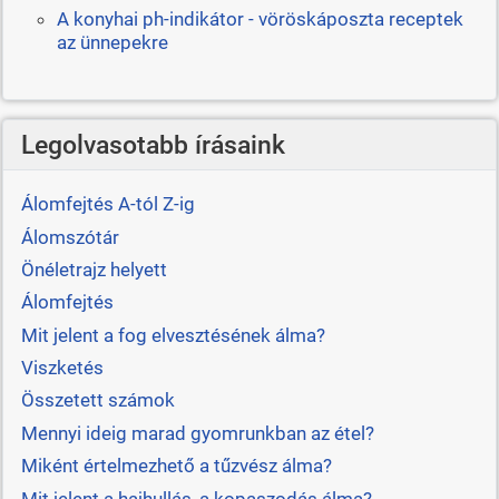
A konyhai ph-indikátor - vöröskáposzta receptek
az ünnepekre
Legolvasotabb írásaink
Álomfejtés A-tól Z-ig
Álomszótár
Önéletrajz helyett
Álomfejtés
Mit jelent a fog elvesztésének álma?
Viszketés
Összetett számok
Mennyi ideig marad gyomrunkban az étel?
Miként értelmezhető a tűzvész álma?
Mit jelent a hajhullás, a kopaszodás álma?