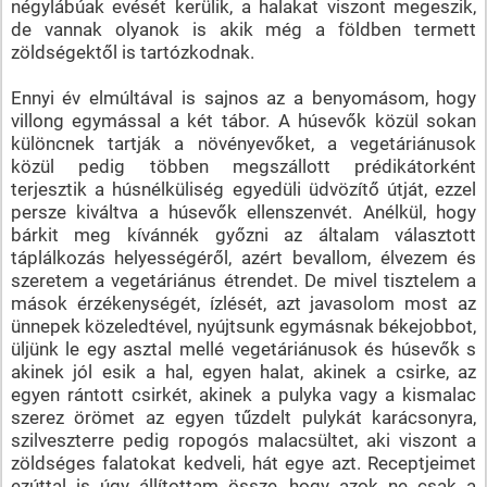
négylábúak evését kerülik, a halakat viszont megeszik,
de vannak olyanok is akik még a földben termett
zöldségektől is tartózkodnak.
Ennyi év elmúltával is sajnos az a benyomásom, hogy
villong egymással a két tábor. A húsevők közül sokan
különcnek tartják a növényevőket, a vegetáriánusok
közül pedig többen megszállott prédikátorként
terjesztik a húsnélküliség egyedüli üdvözítő útját, ezzel
persze kiváltva a húsevők ellenszenvét. Anélkül, hogy
bárkit meg kívánnék győzni az általam választott
táplálkozás helyességéről, azért bevallom, élvezem és
szeretem a vegetáriánus étrendet. De mivel tisztelem a
mások érzékenységét, ízlését, azt javasolom most az
ünnepek közeledtével, nyújtsunk egymásnak békejobbot,
üljünk le egy asztal mellé vegetáriánusok és húsevők s
akinek jól esik a hal, egyen halat, akinek a csirke, az
egyen rántott csirkét, akinek a pulyka vagy a kismalac
szerez örömet az egyen tűzdelt pulykát karácsonyra,
szilveszterre pedig ropogós malacsültet, aki viszont a
zöldséges falatokat kedveli, hát egye azt. Receptjeimet
ezúttal is úgy állítottam össze, hogy azok ne csak a