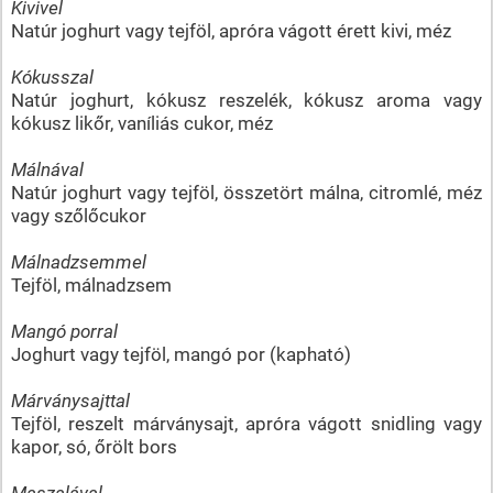
Kivivel
Natúr joghurt vagy tejföl, apróra vágott érett kivi, méz
Kókusszal
Natúr joghurt, kókusz reszelék, kókusz aroma vagy
kókusz likőr, vaníliás cukor, méz
Málnával
Natúr joghurt vagy tejföl, összetört málna, citromlé, méz
vagy szőlőcukor
Málnadzsemmel
Tejföl, málnadzsem
Mangó porral
Joghurt vagy tejföl, mangó por (kapható)
Márványsajttal
Tejföl, reszelt márványsajt, apróra vágott snidling vagy
kapor, só, őrölt bors
Maszalával