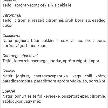
Tejföl, apróra vágott cékla, kis cékla lé
Citrommal
Tejföl, citromlé, reszelt citromhéj, őrölt bors, só, esetleg
cukor
Cukkínivel
Natúr joghurt, bébi cukkíni lereszelve, só, őrölt bors,
apróra vágott friss kapor
Csemege uborkával
Tejföl, lereszelt csemege uborka, apróra vágott kapor
Csilivel
Natúr joghurt, cseresznyepaprika- vagy csili krém,
paradicsompüré, paradicsom apróra vágva, só, porcukor
Eperrel
Natúr joghurt és tejföl keveréke, összetört eper, citromlé,
szőlőcukor vagy méz