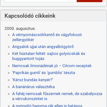
Kapcsolódó cikkeink
2000. augusztus:
A vérnyomáscsökkentő és vágyfokozó
zellergyökér
Angyalok ujjai után angyalbögyörő
Két hústalan feltét: sajtos golyócskák és
buggyantott tojás
Nemcsak limonádénak jó – Citrom receptek
'Paprikás gumli' és 'gumblis' tészta
’Kérsz bundás kenyér?’
A banánárus választéka
A fahéj nemcsak fűszernek remek, de szabályozza
a vércukorszintet is
A gyógyító hagyma rák ellen is hatásos