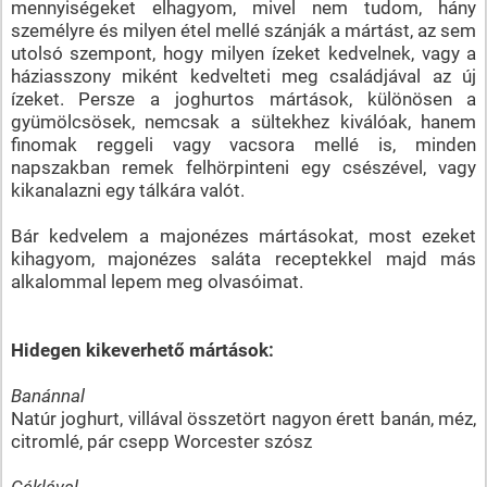
mennyiségeket elhagyom, mivel nem tudom, hány
személyre és milyen étel mellé szánják a mártást, az sem
utolsó szempont, hogy milyen ízeket kedvelnek, vagy a
háziasszony miként kedvelteti meg családjával az új
ízeket. Persze a joghurtos mártások, különösen a
gyümölcsösek, nemcsak a sültekhez kiválóak, hanem
finomak reggeli vagy vacsora mellé is, minden
napszakban remek felhörpinteni egy csészével, vagy
kikanalazni egy tálkára valót.
Bár kedvelem a majonézes mártásokat, most ezeket
kihagyom, majonézes saláta receptekkel majd más
alkalommal lepem meg olvasóimat.
Hidegen kikeverhető mártások:
Banánnal
Natúr joghurt, villával összetört nagyon érett banán, méz,
citromlé, pár csepp Worcester szósz
Céklával