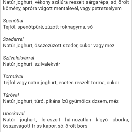
Natúr joghurt, vékony szálúra reszelt sárgarépa, só, őrölt
kömény, apróra vágott mentalevél, vagy petrezselyem
Spenóttal
Tejföl, spenótpüré, zúzott fokhagyma, só
Szederrel
Natúr joghurt, összezúzott szeder, cukor vagy méz
Szilvalekvárral
Natúr joghurt, szilvalekvár
Tormával
Tejföl vagy natúr joghurt, ecetes reszelt torma, cukor
Túróval
Natúr joghurt, túró, pikáns ízű gyümölcs dzsem, méz
Uborkával
Natúr joghurt, lereszelt hámozatlan kígyó uborka,
összevágott friss kapor, só, őrölt bors