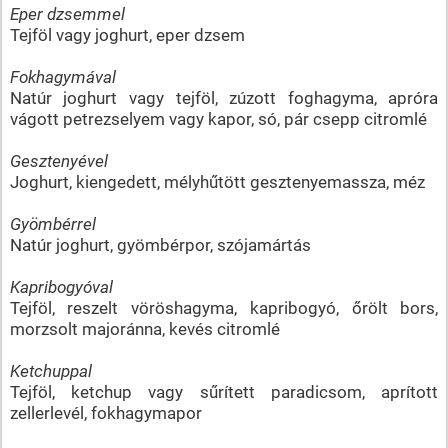
Eper dzsemmel
Tejföl vagy joghurt, eper dzsem
Fokhagymával
Natúr joghurt vagy tejföl, zúzott foghagyma, apróra
vágott petrezselyem vagy kapor, só, pár csepp citromlé
Gesztenyével
Joghurt, kiengedett, mélyhűtött gesztenyemassza, méz
Gyömbérrel
Natúr joghurt, gyömbérpor, szójamártás
Kapribogyóval
Tejföl, reszelt vöröshagyma, kapribogyó, őrölt bors,
morzsolt majoránna, kevés citromlé
Ketchuppal
Tejföl, ketchup vagy sűrített paradicsom, aprított
zellerlevél, fokhagymapor