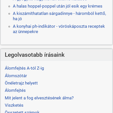
A halas hoppel-poppel után jól esik egy krémes
A kiszámíthatatlan sárgadinnye - háromból kettő,
ha jó
A konyhai ph-indikátor - vöröskáposzta receptek
az ünnepekre
Legolvasotabb írásaink
Álomfejtés A-tól Z-ig
Álomszótár
Önéletrajz helyett
Álomfejtés
Mit jelent a fog elvesztésének álma?
Viszketés
Összetett számok