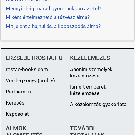
Mennyi ideig marad gyomrunkban az étel?
Miként értelmezhető a tűzvész álma?
Mit jelent a hajhullás, a kopaszodás álma?
ERZSEBETROSTA.HU
KÉZELEMÉZÉS
rostae-books.com
Anonim személyek
kézelemzése
Vendégkönyv (archiv)
Ismert emberek
Partnereim
kézelemzése
Keresés
A kézelemzés gyakorlata
Kapcsolat
ÁLMOK,
TOVÁBBI