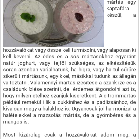
mártás egy
kaptafára
készül, a
hozzávalókat vagy össze kell turmixolni, vagy alaposan ki
kell keverni. Az édes és a sós mártásokhoz egyaránt
natúr joghurt, vagy tejföl szükséges, az elkészítésük
során azonban variálhatunk, ha hígra, vagy ha túl sűrűre
sikerült mártásunk, egyikkel, másikkal tudunk az állagán
változtatni. Valamennyi mártás ízesítése a szánk íze és a
családunk ízlése szerinti, de érdemes átgondolni azt is,
hogy milyen ételhez szánjuk kíséretként. A citrommártás
például remekül illik a cukkínihez és a padlizsánhoz, de
kiválóan megy a halakhoz is. Ugyancsak jól harmonizál a
halételekkel a mazsolás mártás, de a gyömbéres és a
mangós is.
Most kizárólag csak a hozzávalókat adom meg, a