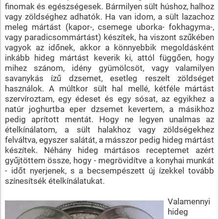
finomak és egészségesek. Bármilyen sült húshoz, halhoz
vagy zöldséghez adhatók. Ha van idom, a sült lazachoz
meleg mártást (kapor-, csemege uborka- fokhagyma-,
vagy paradicsommártást) készítek, ha viszont szűkében
vagyok az időnek, akkor a könnyebbik megoldásként
inkább hideg mártást keverik ki, attól függően, hogy
mihez szánom, idény gyümölcsöt, vagy valamilyen
savanykás ízű dzsemet, esetleg reszelt zöldséget
használok. A múltkor sült hal mellé, kétféle mártást
szervíroztam, egy édeset és egy sósat, az egyikhez a
natúr joghurtba eper dzsemet kevertem, a másikhoz
pedig aprított mentát. Hogy ne legyen unalmas az
ételkínálatom, a sült halakhoz vagy zöldségekhez
felváltva, egyszer salátát, a másszor pedig hideg mártást
készítek. Néhány hideg mártásos receptemet azért
gyűjtöttem össze, hogy - megrövidítve a konyhai munkát
- időt nyerjenek, s a becsempészett új ízekkel tovább
színesítsék ételkínálatukat.
Valamennyi
hideg