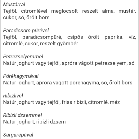
Mustárral
Tejföl, citromlével meglocsolt reszelt alma, mustár,
cukor, só, őrölt bors
Paradicsom pürével
Tejföl, paradicsompüré, csípős őrölt paprika. víz,
citromlé, cukor, reszelt gyömbér
Petrezselyemmel
Natúr joghurt vagy tejföl, apróra vágott petrezselyem, só
Póréhagymával
Natúr joghurt, apróra vágott póréhagyma, só, őrölt bors
Ribizlivel
Natúr joghurt vagy tejföl, friss ribizli, citromlé, méz
Ribizli dzsemmel
Natúr joghurt, ribizli dzsem
Sárgarépával