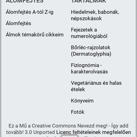
ÁLOMFEJTÉS
TARTALMAK
Álomfejtés A-tól Z-ig
Hiedelmek, babonák,
népszokások
Álomfejtés
Fejezetek a
Álmok témakörű cikkeim
numerológiából
Bőrléc-rajzolatok
(Dermatoglyphia)
Fiziognómia -
karakterolvasás
Vegetáriánus és halas
ételek
Könyveim
Fotók
Ez a Mű a Creative Commons Nevezd meg! - Így add
tovább! 3.0 Unported
Licenc feltételeinek megfelelően