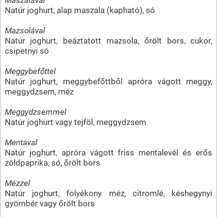
Natúr joghurt, alap maszala (kapható), só
Mazsolával
Natúr joghurt, beáztatott mazsola, őrölt bors, cukor,
csipetnyi só
Meggybefőttel
Natúr joghurt, meggybefőttből apróra vágott meggy,
meggydzsem, méz
Meggydzsemmel
Natúr joghurt vagy tejföl, meggydzsem
Mentával
Natúr joghurt, apróra vágott friss mentalevél és erős
zöldpaprika, só, őrölt bors
Mézzel
Natúr joghurt, folyékony méz, citromlé, késhegynyi
gyömbér vagy őrölt bors