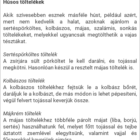
Húsos töltelékek
Akik szívesebben esznek másféle húst, például azért,
mert nem kedvelik a halat, azoknak ajánlom a
sertéspörköltes, kolbászos, májas, szalámis, sonkás
töltelékeket, melyekkel ugyancsak megtölthetik a vajas
tésztákat.
Sertéspörköltes töltelék
A zsírjára sült pörköltet le kell darálni, és tojással
megkötni. Hasonlóan készül a resztelt májas töltelék is.
Kolbászos töltelék
A kolbászos töltelékhez fejtsük le a kolbász bőrét,
daráljuk le a kolbászt, de más módon is lehet pépesíteni,
végül felvert tojással keverjük össze.
Májkrém töltelék
A májas töltelékhez többféle párolt májat (liba, borjú,
sertés) használhatunk fel, melyet főtt tojással és tejbe
áztatott zsemlével elegyítsünk, valamint vajjal és
fűszerekkel keverjünk simára.