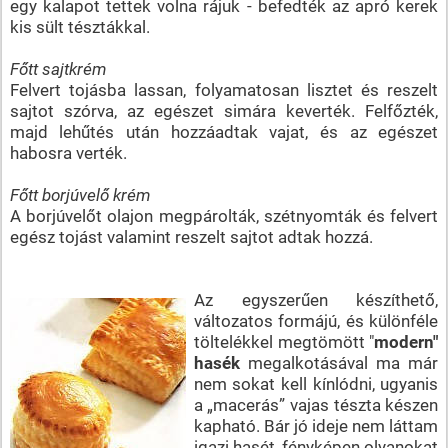
egy kalapot tettek volna rájuk - befedték az apró kerek
kis sült tésztákkal.
Főtt sajtkrém
Felvert tojásba lassan, folyamatosan lisztet és reszelt
sajtot szórva, az egészet simára keverték. Felfőzték,
majd lehűtés után hozzáadtak vajat, és az egészet
habosra verték.
Főtt borjúvelő krém
A borjúvelőt olajon megpárolták, szétnyomták és felvert
egész tojást valamint reszelt sajtot adtak hozzá.
Az egyszerűen készíthető,
változatos formájú, és különféle
töltelékkel megtömött "
modern"
hasék
megalkotásával ma már
nem sokat kell kínlódni, ugyanis
a „macerás” vajas tészta készen
kapható. Bár jó ideje nem láttam
igazi hasét, fényképen olyanokat