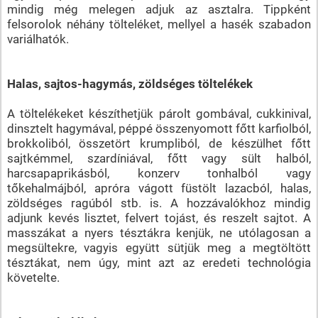
mindig még melegen adjuk az asztalra. Tippként
felsorolok néhány tölteléket, mellyel a hasék szabadon
variálhatók.
Halas, sajtos-hagymás, zöldséges töltelékek
A töltelékeket készíthetjük párolt gombával, cukkinival,
dinsztelt hagymával, péppé összenyomott főtt karfiolból,
brokkoliból, összetört krumpliból, de készülhet főtt
sajtkémmel, szardíniával, főtt vagy sült halból,
harcsapaprikásból, konzerv tonhalból vagy
tőkehalmájból, apróra vágott füstölt lazacból, halas,
zöldséges ragúból stb. is. A hozzávalókhoz mindig
adjunk kevés lisztet, felvert tojást, és reszelt sajtot. A
masszákat a nyers tésztákra kenjük, ne utólagosan a
megsültekre, vagyis együtt sütjük meg a megtöltött
tésztákat, nem úgy, mint azt az eredeti technológia
követelte.