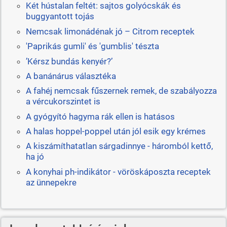
Két hústalan feltét: sajtos golyócskák és
buggyantott tojás
Nemcsak limonádénak jó – Citrom receptek
'Paprikás gumli' és 'gumblis' tészta
’Kérsz bundás kenyér?’
A banánárus választéka
A fahéj nemcsak fűszernek remek, de szabályozza
a vércukorszintet is
A gyógyító hagyma rák ellen is hatásos
A halas hoppel-poppel után jól esik egy krémes
A kiszámíthatatlan sárgadinnye - háromból kettő,
ha jó
A konyhai ph-indikátor - vöröskáposzta receptek
az ünnepekre