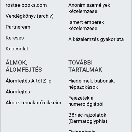
rostae-books.com
Anonim személyek
kézelemzése
Vendégkönyv (archiv)
Ismert emberek
Partnereim
kézelemzése
Keresés
A kézelemzés gyakorlata
Kapcsolat
ÁLMOK,
TOVÁBBI
ÁLOMFEJTÉS
TARTALMAK
Álomfejtés A-tól Z-ig
Hiedelmek, babonák,
népszokások
Álomfejtés
Fejezetek a
Álmok témakörű cikkeim
numerológiából
Bőrléc-rajzolatok
(Dermatoglyphia)
Fiziognómia -