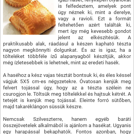
is felfedeztem, amelyek pont
úgy néznek ki, mint a derelye,
vagy a ravioli. Ezt a formát
feltehetően azért találták ki,
mert így még kevesebb gondot
jelent az elkészítésük. A
praktikusabb alak, ráadásul a készen kapható tészta
nagyon megkönnyíti dolgunkat. És az is igaz, ha a
tölteléket többféle ízű alapanyagból készítjük, akkor
még ízletesebbek is lehetnek, mint az eredeti hasék.
A haséhoz a kész vajas tésztát bontsuk ki, és éles késsel
vágjuk 5X5 cm-es négyzetekre. Óvatosan kenjük meg
felvert tojással úgy, hogy az a tészta szélein ne
csurogjon le. Töltsük meg töltelékkel és hajtsuk kétrét. A
tetejét is kenjük meg tojással. Eleinte forró sütőben,
majd takaréklángon süssük készre.
Nemcsak Szilveszterre, hanem egyéb baráti
összejövetelek alkalmából is ajánlom a hasékat. Ugyanis
egy harapással bekaphatók. Fontos azonban, hogy