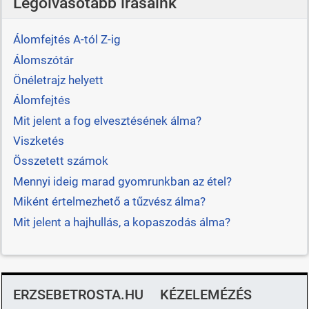
Legolvasotabb írásaink
Álomfejtés A-tól Z-ig
Álomszótár
Önéletrajz helyett
Álomfejtés
Mit jelent a fog elvesztésének álma?
Viszketés
Összetett számok
Mennyi ideig marad gyomrunkban az étel?
Miként értelmezhető a tűzvész álma?
Mit jelent a hajhullás, a kopaszodás álma?
ERZSEBETROSTA.HU
KÉZELEMÉZÉS