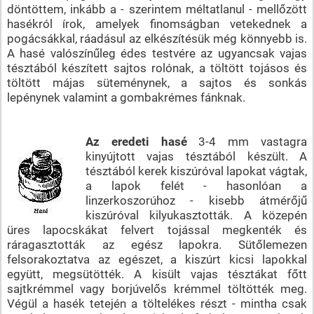
döntöttem, inkább a - szerintem méltatlanul - mellőzött
hasékról írok, amelyek finomságban vetekednek a
pogácsákkal, ráadásul az elkészítésük még könnyebb is.
A hasé valószínűleg édes testvére az ugyancsak vajas
tésztából készített sajtos rolónak, a töltött tojásos és
töltött májas süteménynek, a sajtos és sonkás
lepénynek valamint a gombakrémes fánknak.
Az eredeti hasé
3-4 mm vastagra
kinyújtott vajas tésztából készült. A
tésztából kerek kiszúróval lapokat vágtak,
a lapok felét - hasonlóan a
linzerkoszorúhoz - kisebb átmérőjű
kiszúróval kilyukasztották. A közepén
üres lapocskákat felvert tojással megkenték és
ráragasztották az egész lapokra. Sütőlemezen
felsorakoztatva az egészet, a kiszúrt kicsi lapokkal
együtt, megsütötték. A kisült vajas tésztákat főtt
sajtkrémmel vagy borjúvelős krémmel töltötték meg.
Végül a hasék tetején a töltelékes részt - mintha csak