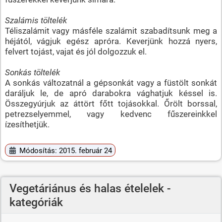
Szalámis töltelék
Téliszalámit vagy másféle szalámit szabadítsunk meg a
héjától, vágjuk egész apróra. Keverjünk hozzá nyers,
felvert tojást, vajat és jól dolgozzuk el.
Sonkás töltelék
A sonkás változatnál a gépsonkát vagy a füstölt sonkát
daráljuk le, de apró darabokra vághatjuk késsel is.
Összegyúrjuk az áttört főtt tojásokkal. Őrölt borssal,
petrezselyemmel, vagy kedvenc fűszereinkkel
ízesíthetjük.
Módosítás: 2015. február 24
Vegetáriánus és halas ételelek -
kategóriák