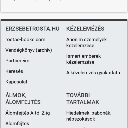
ERZSEBETROSTA.HU
KÉZELEMÉZÉS
rostae-books.com
Anonim személyek
kézelemzése
Vendégkönyv (archiv)
Ismert emberek
Partnereim
kézelemzése
Keresés
A kézelemzés gyakorlata
Kapcsolat
ÁLMOK,
TOVÁBBI
ÁLOMFEJTÉS
TARTALMAK
Álomfejtés A-tól Z-ig
Hiedelmek, babonák,
népszokások
Álomfejtés