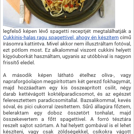
legfelső képen lévő spagetti receptjét megtalálhatják a
Cukkínis-halas ragu spagettivel, ahogy én készítem
című
írásomra kattintva. Mivel akkor nem illusztráltam fotóval,
ezt pótlom most. Ez alkalommal viszont cukkíni helyett
kígyóuborkát használtam, ugyanis az utóbbival is nagyon
frissítő eledel.
A második képen látható ételhez olíva-, vagy
napraforgóolajon megpirítottam két gerezd fokhagymát,
majd hozzáadtam egy kis összeaprított csilit, négy
darab kettévágott koktélparadicsomot, és az egészet
feleresztettem paradicsomitallal. Bazsalikommal, kevés
sóval, és pici cukorral ízesítettem. Sűrű állagúra főztem,
beleraktam egy doboz összetört tonhalat, majd
összekevertem a főtt spagettivel. A forró tésztára
reszelt sajtot szórtam. A hal helyett gombával is el lehet
készíteni, vagy csak zöldségekkel, csíkokra vágott