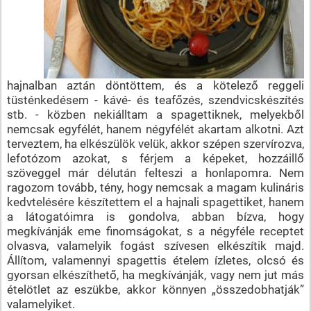
hajnalban aztán döntöttem, és a kötelező reggeli
tüsténkedésem - kávé- és teafőzés, szendvicskészítés
stb. - közben nekiálltam a spagettiknek, melyekből
nemcsak egyfélét, hanem négyfélét akartam alkotni. Azt
terveztem, ha elkészülök velük, akkor szépen szervírozva,
lefotózom azokat, s férjem a képeket, hozzáillő
szöveggel már délután felteszi a honlapomra. Nem
ragozom tovább, tény, hogy nemcsak a magam kulináris
kedvtelésére készítettem el a hajnali spagettiket, hanem
a látogatóimra is gondolva, abban bízva, hogy
megkívánják eme finomságokat, s a négyféle receptet
olvasva, valamelyik fogást szívesen elkészítik majd.
Állítom, valamennyi spagettis ételem ízletes, olcsó és
gyorsan elkészíthető, ha megkívánják, vagy nem jut más
ételötlet az eszükbe, akkor könnyen „összedobhatják”
valamelyiket.