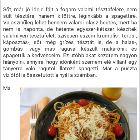
Sőt, már jó ideje fájt a fogam valami tésztafélére, nem
sült tésztára, hanem kifőttre, leginkább a spagettire.
Valószínűleg lehet bennem valami olasz beütés, mert ha
nem is naponta, de hetente egyszer-kétszer készítek
valamilyen tésztafélét, szívesen eszem krumplis-, túrós-,
káposztás-, sőt még grízes tésztát is, de a halas-,
gombás-, vagy más raguval készült makarónik és
spagettik a kedvenceim. Ez utóbbiakat kezdtem nagyon
hiányolni, annyira, hogy időnként szemem elé villant egy
tányérra való ragutól illatozó spagetti. Már a puszta
víziótól is összefutott a nyál a számban.
Ma