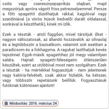
csilis vagy cseresznyepaprikás olajban, majd
megszórjuk apróra vágott friss petrezselyemmel. Persze
a főtt spagettit dúsíthatjuk rákkal, kagylóval vagy
szardíniával (a vörös húsok kedvelői darált oldalassal,
sonkával is készíthetik), kinek mi ízlik.
Ezek a tészták - attól függően, mivel társítjuk őket -
nagyon változatosak, az állandó hozzávalók az olívaolaj
és a legtöbbször a bazsalikom, valamint sok esetben a
paradicsom és a fokhagyma. A ragukat lazíthatjuk kevés
tejszínnel. Egyik-másik spagettihez jól megy valamilyen
saláta. Hajnali spagetti-féleségeim ötletszerűen
készültek, ezért az utóbbival most nem szolgáltam. Ezek
a tészták - ha mértékkel fogyasztjuk - nem jelentenek
nagy kalória-felvételt, csak akkor hizlalók, ha kétszer,
vagy többször repetázunk belőlük. Fogyasztásuk
futóknak különösen ajánlott!
Módosítás: 2016. március 24