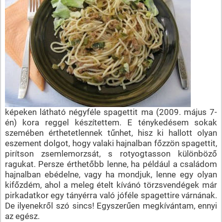
képeken látható négyféle spagettit ma (2009. május 7-
én) kora reggel készítettem. E ténykedésem sokak
szemében érthetetlennek tűnhet, hisz ki hallott olyan
eszement dolgot, hogy valaki hajnalban főzzön spagettit,
pirítson zsemlemorzsát, s rotyogtasson különböző
ragukat. Persze érthetőbb lenne, ha például a családom
hajnalban ebédelne, vagy ha mondjuk, lenne egy olyan
kifőzdém, ahol a meleg ételt kívánó törzsvendégek már
pirkadatkor egy tányérra való jóféle spagettire várnának.
De ilyenekről szó sincs! Egyszerűen megkívántam, ennyi
az egész.