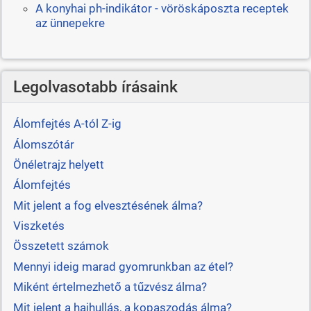
A konyhai ph-indikátor - vöröskáposzta receptek
az ünnepekre
Legolvasotabb írásaink
Álomfejtés A-tól Z-ig
Álomszótár
Önéletrajz helyett
Álomfejtés
Mit jelent a fog elvesztésének álma?
Viszketés
Összetett számok
Mennyi ideig marad gyomrunkban az étel?
Miként értelmezhető a tűzvész álma?
Mit jelent a hajhullás, a kopaszodás álma?