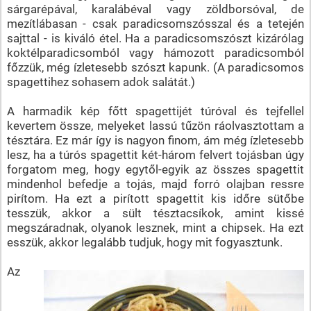
sárgarépával, karalábéval vagy zöldborsóval, de
mezítlábasan - csak paradicsomszósszal és a tetején
sajttal - is kiváló étel. Ha a paradicsomszószt kizárólag
koktélparadicsomból vagy hámozott paradicsomból
főzzük, még ízletesebb szószt kapunk. (A paradicsomos
spagettihez sohasem adok salátát.)
A harmadik kép főtt spagettijét túróval és tejfellel
kevertem össze, melyeket lassú tűzön ráolvasztottam a
tésztára. Ez már így is nagyon finom, ám még ízletesebb
lesz, ha a túrós spagettit két-három felvert tojásban úgy
forgatom meg, hogy egytől-egyik az összes spagettit
mindenhol befedje a tojás, majd forró olajban ressre
pirítom. Ha ezt a pirított spagettit kis időre sütőbe
tesszük, akkor a sült tésztacsíkok, amint kissé
megszáradnak, olyanok lesznek, mint a chipsek. Ha ezt
esszük, akkor legalább tudjuk, hogy mit fogyasztunk.
Az