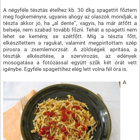
A négyféle tésztás ételhez kb. 30 dkg spagettit főztem
meg fogkeményre, ugyanis ahogy az olaszok mondják, a
tészta akkor jó, ha „al dente”, vagyis, ha már átfőtt a
belseje, nem szabad tovább főzni. Tehát a spagetti nem
lehet se kemény, se szétfőtt. Míg a tészta főtt,
elkészítettem a ragukat, valamint megpirítottam szép
pirosra a zsemlemorzsát. A zöldségek aprítása, a
tészták elkészítése, a szervírozás, az edények
mosogatása a fotózással együtt szűk két órát vett
igénybe. Egyféle spagettihez elég lett volna fél óra is.
A