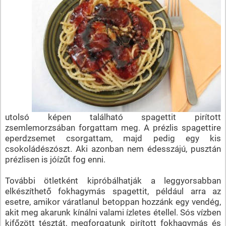
utolsó képen található spagettit pirított
zsemlemorzsában forgattam meg. A prézlis spagettire
eperdzsemet csorgattam, majd pedig egy kis
csokoládészószt. Aki azonban nem édesszájú, pusztán
prézlisen is jóízűt fog enni.
További ötletként kipróbálhatják a leggyorsabban
elkészíthető fokhagymás spagettit, például arra az
esetre, amikor váratlanul betoppan hozzánk egy vendég,
akit meg akarunk kínálni valami ízletes étellel. Sós vízben
kifőzött tésztát, megforgatunk pirított fokhagymás és