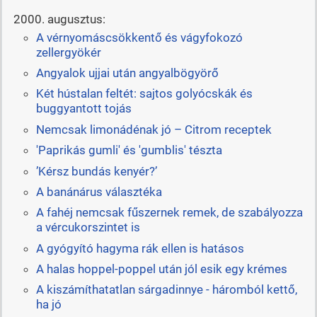
2000. augusztus:
A vérnyomáscsökkentő és vágyfokozó
zellergyökér
Angyalok ujjai után angyalbögyörő
Két hústalan feltét: sajtos golyócskák és
buggyantott tojás
Nemcsak limonádénak jó – Citrom receptek
'Paprikás gumli' és 'gumblis' tészta
’Kérsz bundás kenyér?’
A banánárus választéka
A fahéj nemcsak fűszernek remek, de szabályozza
a vércukorszintet is
A gyógyító hagyma rák ellen is hatásos
A halas hoppel-poppel után jól esik egy krémes
A kiszámíthatatlan sárgadinnye - háromból kettő,
ha jó