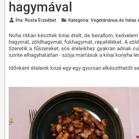
hagymával
Írta:
Rosta Erzsébet
Kategória:
Vegetáriánus és halas 
Noha ritkán készítek kínai ételt, de bevallom, kedvelem
hagymát, zöldhagymát, fokhagymát, répaféléket. A zölds
Szeretik a fűszereket, sós ételeikhez gyakran adnak cu
szinte elhagyhatatlan - szója mártásuk a kínai konyha lé
Időnként ételeink közé egy-egy gyorsan elkészíthetőt s