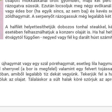
csapott mokkáskanál őrölt gyömbért, majd két perc
rázogatva süssük. Ezután locsoljuk meg négy evőkanál 
vagy édes bor (ha egyik sincs, az sem baj) és kevés 
zöldhagymát. A serpenyőt rázogassuk még legalább két pe
A halfilét helyettesíthetjük dobozos tonhal steakkel,
esetében felhasználhatjuk a konzerv olaját is. Ha hal hel
étvágytól függően - negyed vagy fél kg darált húst számí
t újhagymát vagy egy szál póréhagymát, esetleg lila hagymá
sherryvel (a bor is megfelel) valamint egy felvert tojáss
n, amiből legalább tíz dekát vegyünk. Tekerjük fel a hal
óluk az olajat. Tálaláskor a sült halak köré szórjuk az ap