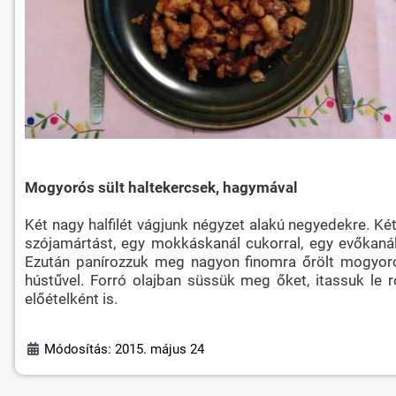
Mogyorós sült haltekercsek, hagymával
Két nagy halfilét vágjunk négyzet alakú negyedekre. Ké
szójamártást, egy mokkáskanál cukorral, egy evőkanál 
Ezután panírozzuk meg nagyon finomra őrölt mogyoróba
hústűvel. Forró olajban süssük meg őket, itassuk le r
előételként is.
Módosítás: 2015. május 24