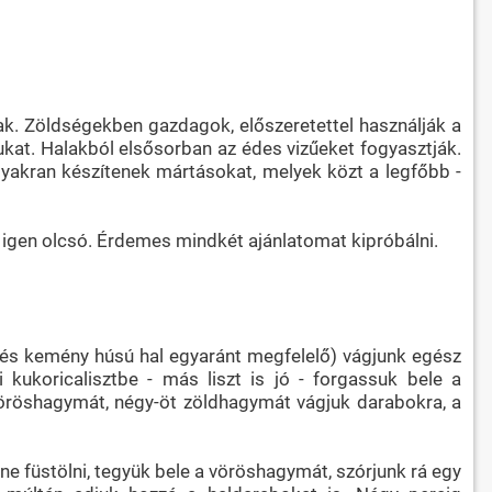
úsak. Zöldségekben gazdagok, előszeretettel használják a
ukat. Halakból elsősorban az édes vizűeket fogyasztják.
 gyakran készítenek mártásokat, melyek közt a legfőbb -
 igen olcsó. Érdemes mindkét ajánlatomat kipróbálni.
s és kemény húsú hal egyaránt megfelelő) vágjunk egész
 kukoricalisztbe - más liszt is jó - forgassuk bele a
j vöröshagymát, négy-öt zöldhagymát vágjuk darabokra, a
ne füstölni, tegyük bele a vöröshagymát, szórjunk rá egy