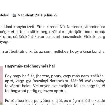
ételek
Megjelent: 2011. július 29
 a kínai konyha ízeit. Ételeik rendkívül ízletesek, vitamind
égeket hirtelen sütik meg, ezáltal megtartják friss aromáj
krot is, sűrítésként kukoricalisztet használnak. Ételeikhez
nyege.
em árt beiktatnunk. És az sem mellékes, hogy a kínai konyha
Hagymás-zöldhagymás hal
Egy nagy halfilét, (harcsa, ponty, vagy más nem szálká
apró, vagy gyufaszálnyi darabokra. Másfél evőkanálnyi
felvágott halat. Vékonyan szeleteljünk fel két nagy fe
fokhagymát pedig egészen apróra.
Forrósítsunk serpenyőben olaját, és még mielőtt elkezde