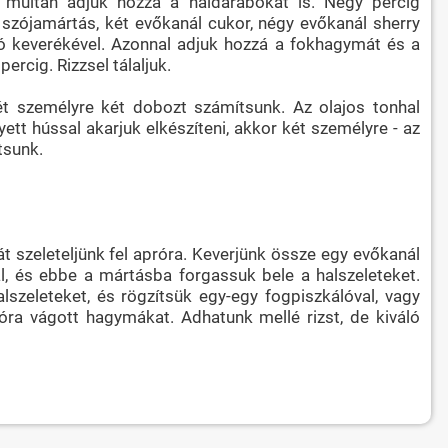
 múltán adjuk hozzá a haldarabokat is. Négy percig
szójamártás, két evőkanál cukor, négy evőkanál sherry
só keverékével. Azonnal adjuk hozzá a fokhagymát és a
rcig. Rizzsel tálaljuk.
 két személyre két dobozt számítsunk. Az olajos tonhal
yett hússal akarjuk elkészíteni, akkor két személyre - az
tsunk.
t szeleteljünk fel apróra. Keverjünk össze egy evőkanál
al, és ebbe a mártásba forgassuk bele a halszeleteket.
szeleteket, és rögzítsük egy-egy fogpiszkálóval, vagy
róra vágott hagymákat. Adhatunk mellé rizst, de kiváló