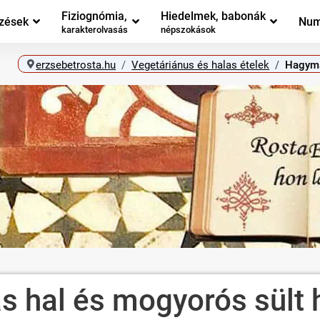
Fiziognómia,
Hiedelmek, babonák
zések
Num
karakterolvasás
népszokások
erzsebetrosta.hu
Vegetáriánus és halas ételek
Hagymá
hal és mogyorós sült 