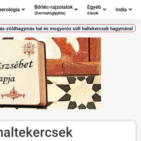
Bőrléc-rajzolatok
Egyéb
erológia
India
(Dermatoglyphia)
írások
s-zöldhagymás hal és mogyorós sült haltekercsek hagymával
haltekercsek