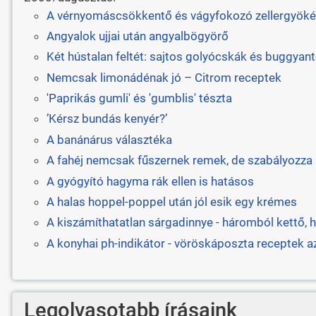
A vérnyomáscsökkentő és vágyfokozó zellergyöké
Angyalok ujjai után angyalbögyörő
Két hústalan feltét: sajtos golyócskák és buggyant
Nemcsak limonádénak jó – Citrom receptek
'Paprikás gumli' és 'gumblis' tészta
’Kérsz bundás kenyér?’
A banánárus választéka
A fahéj nemcsak fűszernek remek, de szabályozza a
A gyógyító hagyma rák ellen is hatásos
A halas hoppel-poppel után jól esik egy krémes
A kiszámíthatatlan sárgadinnye - háromból kettő, h
A konyhai ph-indikátor - vöröskáposzta receptek 
Legolvasotabb írásaink