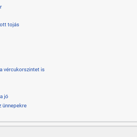
r
ott tojás
 vércukorszintet is
a jó
az ünnepekre