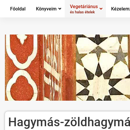
Vegetáriánus
Főoldal
Könyveim
Kézelem
és halas ételek
Hagymás-zöldhagymás 