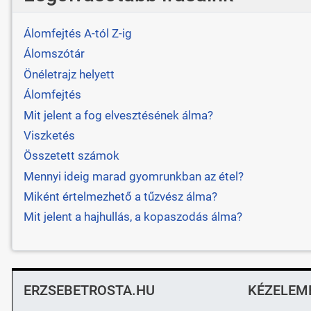
Álomfejtés A-tól Z-ig
Álomszótár
Önéletrajz helyett
Álomfejtés
Mit jelent a fog elvesztésének álma?
Viszketés
Összetett számok
Mennyi ideig marad gyomrunkban az étel?
Miként értelmezhető a tűzvész álma?
Mit jelent a hajhullás, a kopaszodás álma?
ERZSEBETROSTA.HU
KÉZELEM