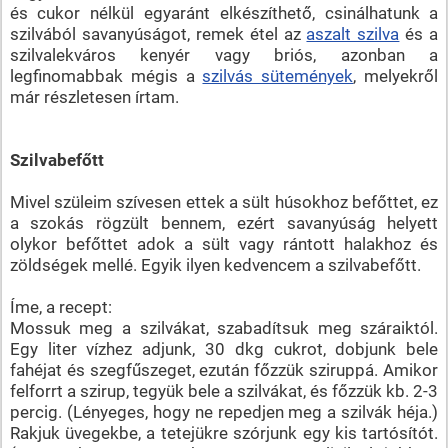
és cukor nélkül egyaránt elkészíthető, csinálhatunk a
szilvából savanyúságot, remek étel az
aszalt szilva
és a
szilvalekváros kenyér vagy briós, azonban a
legfinomabbak mégis a
szilvás sütemények
, melyekről
már részletesen írtam.
Szilvabefőtt
Mivel szüleim szívesen ettek a sült húsokhoz befőttet, ez
a szokás rögzült bennem, ezért savanyúság helyett
olykor befőttet adok a sült vagy rántott halakhoz és
zöldségek mellé. Egyik ilyen kedvencem a szilvabefőtt.
Íme, a recept:
Mossuk meg a szilvákat, szabadítsuk meg száraiktól.
Egy liter vízhez adjunk, 30 dkg cukrot, dobjunk bele
fahéjat és szegfűszeget, ezután főzzük sziruppá. Amikor
felforrt a szirup, tegyük bele a szilvákat, és főzzük kb. 2-3
percig. (Lényeges, hogy ne repedjen meg a szilvák héja.)
Rakjuk üvegekbe, a tetejükre szórjunk egy kis tartósítót.