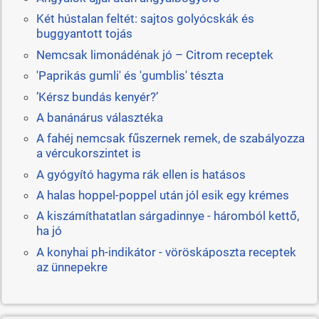
Két hústalan feltét: sajtos golyócskák és
buggyantott tojás
Nemcsak limonádénak jó – Citrom receptek
'Paprikás gumli' és 'gumblis' tészta
’Kérsz bundás kenyér?’
A banánárus választéka
A fahéj nemcsak fűszernek remek, de szabályozza
a vércukorszintet is
A gyógyító hagyma rák ellen is hatásos
A halas hoppel-poppel után jól esik egy krémes
A kiszámíthatatlan sárgadinnye - háromból kettő,
ha jó
A konyhai ph-indikátor - vöröskáposzta receptek
az ünnepekre