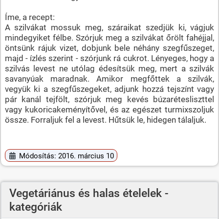
Íme, a recept:
A szilvákat mossuk meg, száraikat szedjük ki, vágjuk
mindegyiket félbe. Szórjuk meg a szilvákat őrölt fahéjjal,
öntsünk rájuk vizet, dobjunk bele néhány szegfűszeget,
majd - ízlés szerint - szórjunk rá cukrot. Lényeges, hogy a
szilvás levest ne utólag édesítsük meg, mert a szilvák
savanyúak maradnak. Amikor megfőttek a szilvák,
vegyük ki a szegfűszegeket, adjunk hozzá tejszínt vagy
pár kanál tejfölt, szórjuk meg kevés búzarétesliszttel
vagy kukoricakeményítővel, és az egészet turmixszoljuk
össze. Forraljuk fel a levest. Hűtsük le, hidegen tálaljuk.
Módosítás: 2016. március 10
Vegetáriánus és halas ételelek -
kategóriák