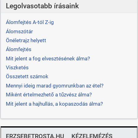
Legolvasotabb írásaink
Álomfejtés A-tól Z-ig
Álomszótár
Önéletrajz helyett
Álomfejtés
Mit jelent a fog elvesztésének álma?
Viszketés
Összetett számok
Mennyi ideig marad gyomrunkban az étel?
Miként értelmezhető a tűzvész álma?
Mit jelent a hajhullás, a kopaszodás álma?
ERZSEBETROSTA.HU
KÉZELEMÉZÉS