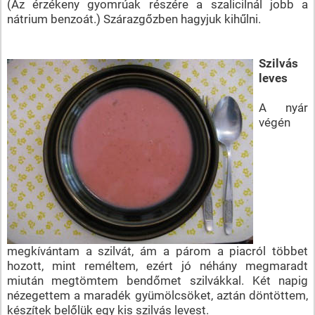
(Az érzékeny gyomrúak részére a szalicilnál jobb a
nátrium benzoát.) Szárazgőzben hagyjuk kihűlni.
Szilvás
leves
A nyár
végén
megkívántam a szilvát, ám a párom a piacról többet
hozott, mint reméltem, ezért jó néhány megmaradt
miután megtömtem bendőmet szilvákkal. Két napig
nézegettem a maradék gyümölcsöket, aztán döntöttem,
készítek belőlük egy kis szilvás levest.