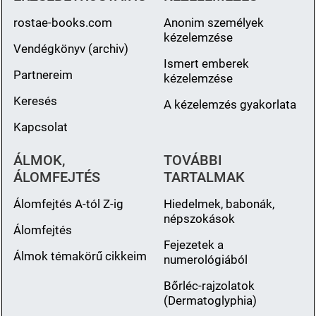
rostae-books.com
Anonim személyek
kézelemzése
Vendégkönyv (archiv)
Ismert emberek
Partnereim
kézelemzése
Keresés
A kézelemzés gyakorlata
Kapcsolat
ÁLMOK,
TOVÁBBI
ÁLOMFEJTÉS
TARTALMAK
Álomfejtés A-tól Z-ig
Hiedelmek, babonák,
népszokások
Álomfejtés
Fejezetek a
Álmok témakörű cikkeim
numerológiából
Bőrléc-rajzolatok
(Dermatoglyphia)