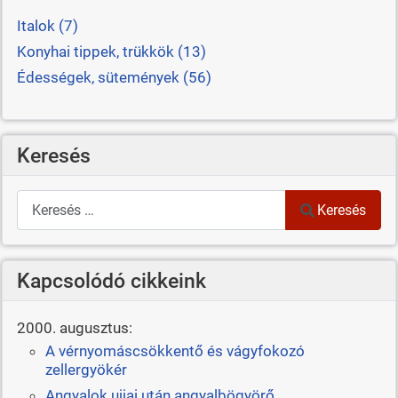
Italok (7)
Konyhai tippek, trükkök (13)
Édességek, sütemények (56)
Keresés
Keresés
Keresés
Kapcsolódó cikkeink
2000. augusztus:
A vérnyomáscsökkentő és vágyfokozó
zellergyökér
Angyalok ujjai után angyalbögyörő