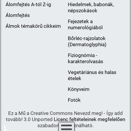
Álomfejtés A-tól Z-ig
Hiedelmek, babonák,
népszokások
Álomfejtés
Fejezetek a
Álmok témakörű cikkeim
numerológiából
Bőrléc-rajzolatok
(Dermatoglyphia)
Fiziognómia -
karakterolvasás
Vegetáriánus és halas
ételek
Könyveim
Fotók
Ez a Mű a Creative Commons Nevezd meg! - Így add
tovább! 3.0 Unported
Licenc feltételeinek megfelelően
szabadon felhasználható.
♿