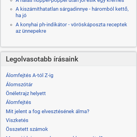
A halas hoppel-poppel után jól esik egy krémes
A kiszámíthatatlan sárgadinnye - háromból kettő,
ha jó
A konyhai ph-indikátor - vöröskáposzta receptek
az ünnepekre
Legolvasotabb írásaink
Álomfejtés A-tól Z-ig
Álomszótár
Önéletrajz helyett
Álomfejtés
Mit jelent a fog elvesztésének álma?
Viszketés
Összetett számok