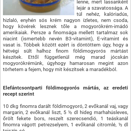
lenne, mert lassanként
lejár a szavatossága. A
túl nehéz, kalóriadús,
hizlaló, enyhén sós krém nagyon ízletes, nem csoda,
hogy kövérek lesznek tőle a mogyorókrém-imádó
amerikaiak. Persze a finomsága mellett tartalmaz sok
niacint (ismertebb nevén B3-vitamint), E-vitamint és
vasat is. Többek között ezért is döntöttem úgy, hogy a
hétvégi sült halhoz finom földimogyorós mártást
készítek. Ettől függetlenül még marad jócskán
mogyorókrémünk, úgyhogy hamarosan megint azon
törhetem a fejem, hogy mit készítsek a maradékból.
Elefántcsontparti földimogyorós mártás, az eredeti
recept szerint
10 dkg finomra darált földimogyoró, 2 evőkanál vaj, vagy
margarin, 2 evőkanál liszt, 5 ½ dl hideg marhahúsleves,
őrölt fekete bors, reszelt szerecsendió, 1 teáskanál
finomra vágott petrezselyem, 1 evőkanál citromlé, ½ dl
tejszín, só