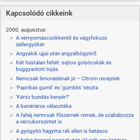
Kapcsolódó cikkeink
2000. augusztus:
A vérnyomáscsökkentő és vágyfokozó
zellergyökér
Angyalok ujjai után angyalbögyörő
Két hústalan feltét: sajtos golyócskák és
buggyantott tojás
Nemcsak limonádénak jó – Citrom receptek
'Paprikás gumli' és 'gumblis' tészta
’Kérsz bundás kenyér?’
A banánárus választéka
A fahéj nemcsak fűszernek remek, de szabályozza
a vércukorszintet is
A gyógyító hagyma rák ellen is hatásos