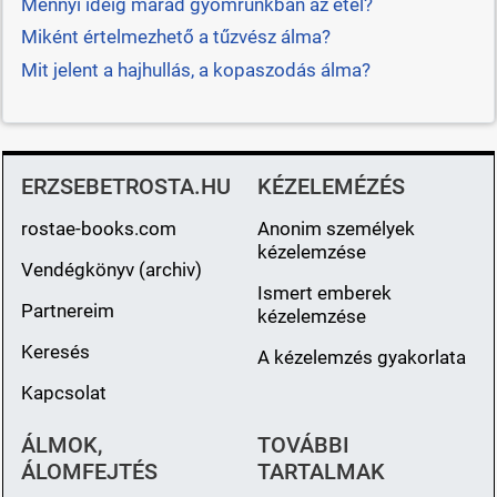
Mennyi ideig marad gyomrunkban az étel?
Miként értelmezhető a tűzvész álma?
Mit jelent a hajhullás, a kopaszodás álma?
ERZSEBETROSTA.HU
KÉZELEMÉZÉS
rostae-books.com
Anonim személyek
kézelemzése
Vendégkönyv (archiv)
Ismert emberek
Partnereim
kézelemzése
Keresés
A kézelemzés gyakorlata
Kapcsolat
ÁLMOK,
TOVÁBBI
ÁLOMFEJTÉS
TARTALMAK