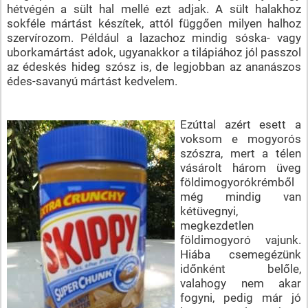
hétvégén a sült hal mellé ezt adjak. A sült halakhoz
sokféle mártást készítek, attól függően milyen halhoz
szervírozom. Például a lazachoz mindig sóska- vagy
uborkamártást adok, ugyanakkor a tilápiához jól passzol
az édeskés hideg szósz is, de legjobban az ananászos
édes-savanyú mártást kedvelem.
Ezúttal azért esett a
voksom e mogyorós
szószra, mert a télen
vásárolt három üveg
földimogyorókrémből
még mindig van
kétüvegnyi,
megkezdetlen
földimogyoró vajunk.
Hiába csemegézünk
időnként belőle,
valahogy nem akar
fogyni, pedig már jó