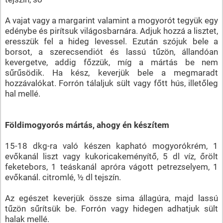
A vajat vagy a margarint valamint a mogyorót tegyük egy
edénybe és pirítsuk világosbarnára. Adjuk hozzá a lisztet,
eresszük fel a hideg levessel. Ezután szójuk bele a
borsot, a szerecsendiót és lassú tűzön, állandóan
kevergetve, addig főzzük, míg a mártás be nem
sűrűsödik. Ha kész, keverjük bele a megmaradt
hozzávalókat. Forrón tálaljuk sült vagy főtt hús, illetőleg
hal mellé.
Földimogyorós mártás, ahogy én készítem
15-18 dkg-ra való készen kapható mogyorókrém, 1
evőkanál liszt vagy kukoricakeményítő, 5 dl víz, őrölt
feketebors, 1 teáskanál apróra vágott petrezselyem, 1
evőkanál. citromlé, ½ dl tejszín.
Az egészet keverjük össze sima állagúra, majd lassú
tűzön sűrítsük be. Forrón vagy hidegen adhatjuk sült
halak mellé.