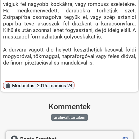
vágjuk fel nagyobb kockákra, vagy rombusz szeletekre.
Ha megkeményedett, darabokra törhetjük szét.
Zsírpapírba csomagolva tegyük el, vagy szép sztaniol
papírba téve akasszuk fel díszként a karácsonyfára.
Kihűlés után azonnal lehet fogyasztani, de jó ideig eláll. A
masszából formázhatunk golyócskákat is.
A durvára vágott dió helyett készíthetjük kesuval, földi
mogyoróval, tökmaggal, napraforgóval vagy feles dióval,
de finom pisztáciával és mandulával is.
Módosítás: 2016. március 24
Kommentek
archivált tartalom
Rosta Erzsébet
#2