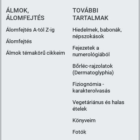
ÁLMOK,
TOVÁBBI
ÁLOMFEJTÉS
TARTALMAK
Álomfejtés A-tól Z-ig
Hiedelmek, babonák,
népszokások
Álomfejtés
Fejezetek a
Álmok témakörű cikkeim
numerológiából
Bőrléc-rajzolatok
(Dermatoglyphia)
Fiziognómia -
karakterolvasás
Vegetáriánus és halas
ételek
Könyveim
Fotók