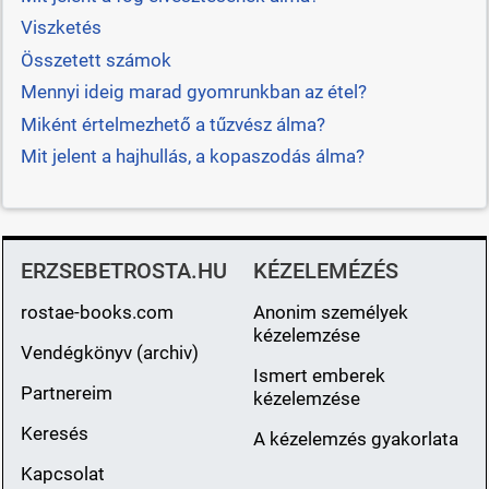
Viszketés
Összetett számok
Mennyi ideig marad gyomrunkban az étel?
Miként értelmezhető a tűzvész álma?
Mit jelent a hajhullás, a kopaszodás álma?
ERZSEBETROSTA.HU
KÉZELEMÉZÉS
rostae-books.com
Anonim személyek
kézelemzése
Vendégkönyv (archiv)
Ismert emberek
Partnereim
kézelemzése
Keresés
A kézelemzés gyakorlata
Kapcsolat