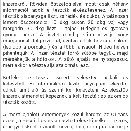
linzerekről. Röviden összefoglalva most csak néhány
információt adok e tészták elkészítéséhez. A linzer
tészták alapanyaga liszt, zsiradék és cukor. Általánosan
ismert összetétele: 10 dkg cukor, 20 dkg vaj vagy
margarin, 30 dkg liszt, 1 tojás. Hidegen és gyorsan
gyúrjuk össze. A lisztet mindig előbb a vajjal vagy
margarinnal dolgozzuk el, azután adjuk hozzá a cukrot
(legjobb a porcukor) és a többi anyagot. Hideg helyen
pihentetjük. A linzer tésztát forró sütőbe tegyük, majd
mérsékeljük a hőfokot. A sütő ajtaját ne nyitogassuk,
mert akkor a tészta alja szalonnás lesz.
Kétféle linzertészta ismert: kelesztés nélküli és
kelesztett. Ez utóbbiakhoz lazító anyagként élesztőt
adnak, amit előírás szerint kell keleszteni. Az élesztős
linzerek átmenetet képeznek a kelt tészták és az omlós
tészták között.
A most ajánlott sütemények közül három: az Orleans
szelet, a Bécsi diós és a resztelt élesztő nélküli linzerek,
a negyedikként javasolt mézes, diós, ropogós csemege