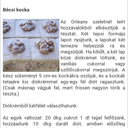
Bécsi kocka
Az Orleans szeletnél leírt
hozzávalókból elkészítjük a
tésztát. Két tepsi formájú
lapot nyújtunk, a lapokat két
lemezre helyezzük rá és
megsütjük. Ha kihűlt, a két lap
közé diókrémet töltünk, és
vaníliás cukorral vagy
szőlőcukorral megszórjuk. A
kész süteményt 5 cm-es kockákra osztjuk, és a kockák
tetejére kis diókrémmel egy-egy fél diót ragasztunk.
(Csak másnap vágjuk fel, mert frissen nagyon törik a
tészta.)
Diókrémből kétfélét választhatunk:
Az egyik változat: 20 dkg cukrot 1 dl tejjel felfőzünk,
hozzáadunk 10 dkg darált diót, amiben előzőleg