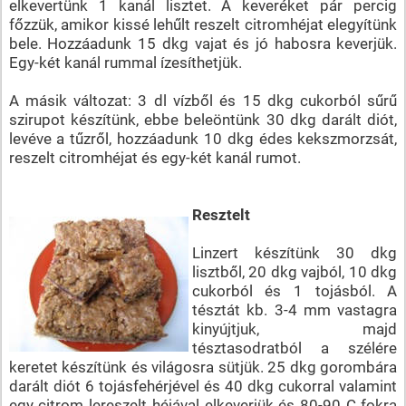
elkevertünk 1 kanál lisztet. A keveréket pár percig
főzzük, amikor kissé lehűlt reszelt citromhéjat elegyítünk
bele. Hozzáadunk 15 dkg vajat és jó habosra keverjük.
Egy-két kanál rummal ízesíthetjük.
A másik változat: 3 dl vízből és 15 dkg cukorból sűrű
szirupot készítünk, ebbe beleöntünk 30 dkg darált diót,
levéve a tűzről, hozzáadunk 10 dkg édes kekszmorzsát,
reszelt citromhéjat és egy-két kanál rumot.
Resztelt
Linzert készítünk 30 dkg
lisztből, 20 dkg vajból, 10 dkg
cukorból és 1 tojásból. A
tésztát kb. 3-4 mm vastagra
kinyújtjuk, majd
tésztasodratból a szélére
keretet készítünk és világosra sütjük. 25 dkg gorombára
darált diót 6 tojásfehérjével és 40 dkg cukorral valamint
egy citrom lereszelt héjával elkeverjük és 80-90 C fokra