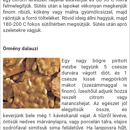
felmelegítjük. Sütés után a lapo
ka
t vékonyan megkenjük
finom ribizli, kökény vagy málna gyümölcsízzel, majd
ráöntjük a forró tölteléket. Rövid ideig állni hagyjuk, majd
180-200 C fokos sütőtérben megsütjük. Sütés után apró
szeletekre vágjuk.
Örmény dalauzi
Egy nagy bögre pirított
mézbe tegyünk 5 csésze
durvára vágott diót, és 1
csésze kissé megpörkölt
mákot (szezámmaggal is
finom). Ízesítőül adjunk hozzá
reszelt citrom vagy
narancshéjat. Az egészet jól
elegyítsük össze, és
keverjünk bele még 1 kávéskanál vajat. A tűzről levéve,
öntsük nedves márványlapra, vagy porcelán tálra, olajos
sodrófával simítsuk sima felületűvé. Ha langyosra hűlt,