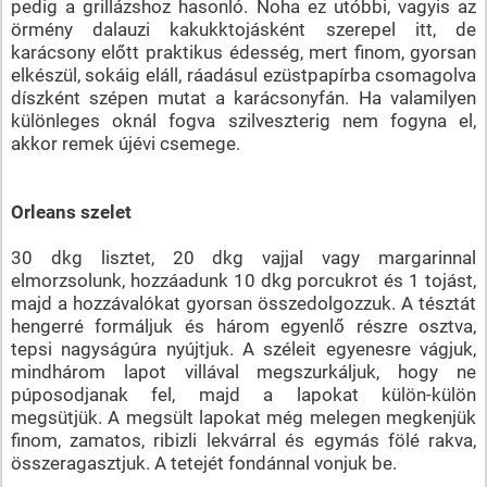
pedig a grillázshoz hasonló. Noha ez utóbbi, vagyis az
örmény dalauzi kakukktojásként szerepel itt, de
karácsony előtt praktikus édesség, mert finom, gyorsan
elkészül, sokáig eláll, ráadásul ezüstpapírba csomagolva
díszként szépen mutat a karácsonyfán. Ha valamilyen
különleges oknál fogva szilveszterig nem fogyna el,
akkor remek újévi csemege.
Orleans szelet
30 dkg lisztet, 20 dkg vajjal vagy margarinnal
elmorzsolunk, hozzáadunk 10 dkg porcukrot és 1 tojást,
majd a hozzávalókat gyorsan összedolgozzuk. A tésztát
hengerré formáljuk és három egyenlő részre osztva,
tepsi nagyságúra nyújtjuk. A széleit egyenesre vágjuk,
mindhárom lapot villával megszurkáljuk, hogy ne
púposodjanak fel, majd a lapokat külön-külön
megsütjük. A megsült lapokat még melegen megkenjük
finom, zamatos, ribizli lekvárral és egymás fölé rakva,
összeragasztjuk. A tetejét fondánnal vonjuk be.