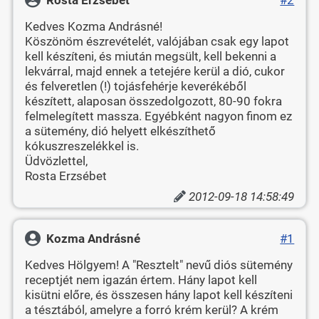
Kedves Kozma Andrásné!
Köszönöm észrevételét, valójában csak egy lapot
kell készíteni, és miután megsült, kell bekenni a
lekvárral, majd ennek a tetejére kerül a dió, cukor
és felveretlen (!) tojásfehérje keverékéből
készített, alaposan összedolgozott, 80-90 fokra
felmelegített massza. Egyébként nagyon finom ez
a sütemény, dió helyett elkészíthető
kókuszreszelékkel is.
Üdvözlettel,
Rosta Erzsébet
2012-09-18 14:58:49
Kozma Andrásné
#1
Kedves Hölgyem! A "Resztelt" nevű diós sütemény
receptjét nem igazán értem. Hány lapot kell
kisütni előre, és összesen hány lapot kell készíteni
a tésztából, amelyre a forró krém kerül? A krém