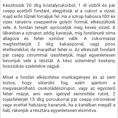
Készítsünk 20 dkg kristálycukorból, 1 dl vízből és pár
csepp ecetből fondánt, elegyítsük el a cukrot a vízzel,
majd erős tűznél forraljuk fel. Ha a szirup habosra főtt és
vizes tányérra cseppentve golyót formál, elkészültünk
vele. A fondán tetejét spricceljük meg kevés vízzel. A
lábasban a szirupot addig kavarjuk, míg fondánunk sima
állagúvá és fehér színűvé válik. A cukormázat
megfesthetjük 2 dkg kakaóporral, vagy piros
ételfestékkel, de maradhat fehér is. Az elkészült fondánt
pár csepp citrommal ízesíthetjük, majd egyenletesen
bevonjuk vele a tésztát. A kész süteményt keskeny,
hosszúkás szeletekre vágjuk.
Mivel a fondán elkészítése munkaigényes és az sem
biztos, hogy sikerülni fog, ezért ajánlom a
megvásárolható csokoládészirupot, vagy az egyszerű
fehér mázat, ami nem igényel semmiféle rutint, 2
tojásfehérjét 15 dkg porcukorral pár csepp citromlével
vagy ecettel habzásig kavarunk, ha a kanálban megáll a
hab, rákenjük a tésztára egyenletesen elsimítva.