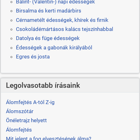
Bálint- (Valentin-) napi édességek
Birsalma és kerti madárbirs
Cérnametélt édességek, khírek és firnik
Csokoládémártásos kalács tejszínhabbal
Datolya és füge édességek
Édességek a gabonák királyából
Egres és josta
Legolvasotabb írásaink
Álomfejtés A-tól Z-ig
Álomszótár
Önéletrajz helyett
Álomfejtés
Mit jelent a fog elvesztésének álma?