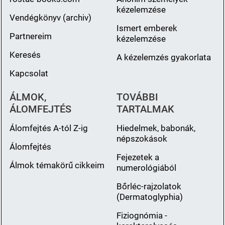
kézelemzése
Vendégkönyv (archiv)
Ismert emberek
Partnereim
kézelemzése
Keresés
A kézelemzés gyakorlata
Kapcsolat
ÁLMOK,
TOVÁBBI
ÁLOMFEJTÉS
TARTALMAK
Álomfejtés A-tól Z-ig
Hiedelmek, babonák,
népszokások
Álomfejtés
Fejezetek a
Álmok témakörű cikkeim
numerológiából
Bőrléc-rajzolatok
(Dermatoglyphia)
Fiziognómia -