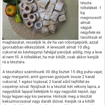
tészta
töltelékét. 1
kg
megmosott
almát
vágjuk
négyfelé és
távolítsuk el
magházukat, reszeljük le, de ha van robotgépünk, azzal
gyorsabban elkészülünk. A lereszelt almát 10 dkg
cukorral és késhegynyi fahéjjal pároljuk addig, míg a leve
el nem fő. A tölteléket, ha már kihűlt, csak akkor kenjük
rá a tésztára.
A tésztához számítsunk 30 dkg lisztet 15 dkg puha vajat,
vagy margarint, amit gyorsan gyúrjunk össze 2 kanál
cukorral, 1 egész tojással, 2 kanál sűrű tejföllel és
csipetnyi sóval. Nyújtsuk ki a tésztát két vékony lapra, a
nagyobbik lappal béleljünk ki egy nagyobb tepsit, úgy
hogy legyen egy kis pereme. Hintsük meg a tésztát
kekszmorzsával vagy darált dióval. Kenjük rá a kihűlt