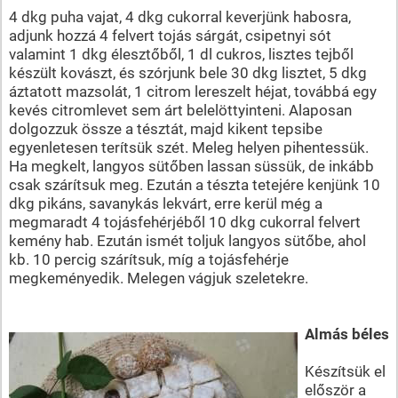
4 dkg puha vajat, 4 dkg cukorral keverjünk habosra,
adjunk hozzá 4 felvert tojás sárgát, csipetnyi sót
valamint 1 dkg élesztőből, 1 dl cukros, lisztes tejből
készült kovászt, és szórjunk bele 30 dkg lisztet, 5 dkg
áztatott mazsolát, 1 citrom lereszelt héjat, továbbá egy
kevés citromlevet sem árt belelöttyinteni. Alaposan
dolgozzuk össze a tésztát, majd kikent tepsibe
egyenletesen terítsük szét. Meleg helyen pihentessük.
Ha megkelt, langyos sütőben lassan süssük, de inkább
csak szárítsuk meg. Ezután a tészta tetejére kenjünk 10
dkg pikáns, savanykás lekvárt, erre kerül még a
megmaradt 4 tojásfehérjéből 10 dkg cukorral felvert
kemény hab. Ezután ismét toljuk langyos sütőbe, ahol
kb. 10 percig szárítsuk, míg a tojásfehérje
megkeményedik. Melegen vágjuk szeletekre.
Almás béles
Készítsük el
először a