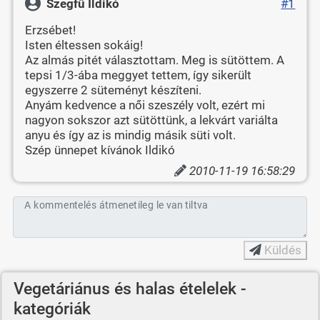
Szegfû Ildikó
#1
Erzsébet!
Isten éltessen sokáig!
Az almás pitét választottam. Meg is sütöttem. A
tepsi 1/3-ába meggyet tettem, így sikerült
egyszerre 2 süteményt készíteni.
Anyám kedvence a női szeszély volt, ezért mi
nagyon sokszor azt sütöttünk, a lekvárt variálta
anyu és így az is mindig másik süti volt.
Szép ünnepet kívánok Ildikó
2010-11-19 16:58:29
A kommentelés átmenetileg le van tiltva
Küldés
Vegetáriánus és halas ételelek -
kategóriák