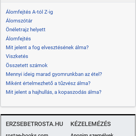
Álomfejtés A-tól Z-ig
Álomszótár
Önéletrajz helyett
Álomfejtés
Mit jelent a fog elvesztésének álma?
Viszketés
Összetett számok
Mennyi ideig marad gyomrunkban az étel?
Miként értelmezhető a tűzvész álma?
Mit jelent a hajhullás, a kopaszodás álma?
ERZSEBETROSTA.HU
KÉZELEMÉZÉS
rostae-books.com
Anonim személyek