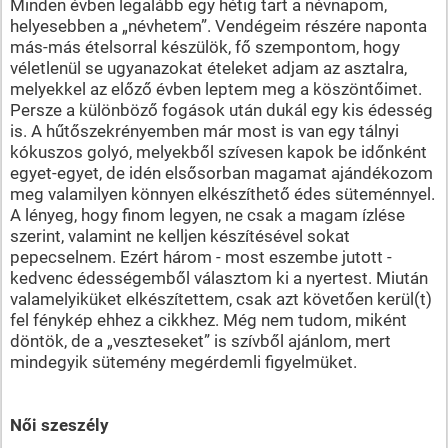
Minden évben legalább egy hétig tart a névnapom,
helyesebben a „névhetem”. Vendégeim részére naponta
más-más ételsorral készülök, fő szempontom, hogy
véletlenül se ugyanazokat ételeket adjam az asztalra,
melyekkel az előző évben leptem meg a köszöntőimet.
Persze a különböző fogások után dukál egy kis édesség
is. A hűtőszekrényemben már most is van egy tálnyi
kókuszos golyó, melyekből szívesen kapok be időnként
egyet-egyet, de idén elsősorban magamat ajándékozom
meg valamilyen könnyen elkészíthető édes süteménnyel.
A lényeg, hogy finom legyen, ne csak a magam ízlése
szerint, valamint ne kelljen készítésével sokat
pepecselnem. Ezért három - most eszembe jutott -
kedvenc édességemből választom ki a nyertest. Miután
valamelyiküket elkészítettem, csak azt követően kerül(t)
fel fénykép ehhez a cikkhez. Még nem tudom, miként
döntök, de a „veszteseket” is szívből ajánlom, mert
mindegyik sütemény megérdemli figyelmüket.
Női szeszély