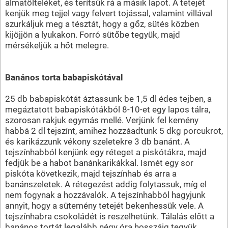
almatölteléket, és terítsük rá a másik lapot. A tetejét
kenjük meg tejjel vagy felvert tojással, valamint villával
szurkáljuk meg a tésztát, hogy a gőz, sütés közben
kijöjjön a lyukakon. Forró sütőbe tegyük, majd
mérsékeljük a hőt melegre.
Banános torta babapiskótával
25 db babapiskótát áztassunk be 1,5 dl édes tejben, a
megáztatott babapiskótákból 8-10-et egy lapos tálra,
szorosan rakjuk egymás mellé. Verjünk fel kemény
habbá 2 dl tejszínt, amihez hozzáadtunk 5 dkg porcukrot,
és karikázzunk vékony szeletekre 3 db banánt. A
tejszínhabból kenjünk egy réteget a piskótákra, majd
fedjük be a habot banánkarikákkal. Ismét egy sor
piskóta következik, majd tejszínhab és arra a
banánszeletek. A rétegezést addig folytassuk, míg el
nem fogynak a hozzávalók. A tejszínhabból hagyjunk
annyit, hogy a sütemény tetejét bekenhessük vele. A
tejszínhabra csokoládét is reszelhetünk. Tálalás előtt a
banános tortát legalább négy óra hosszáig tegyük