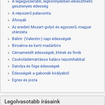
A legegyszerűbb, legkönnyebben elkészíthető
gesztenyés édesség
A népszerű palacsinta
Áfonyák
Az eredeti Mozart-golyó és egyszerű, magyar
utánzata
Bálint- (Valentin-) napi édességek
Birsalma és kerti madárbirs
Cérnametélt édességek, khírek és firnik
Csokoládémártásos kalács tejszínhabbal
Datolya és füge édességek
Édességek a gabonák királyából
Egres és josta
Legolvasotabb írásaink