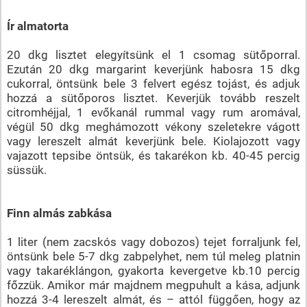
Ír almatorta
20 dkg lisztet elegyítsünk el 1 csomag sütőporral.
Ezután 20 dkg margarint keverjünk habosra 15 dkg
cukorral, öntsünk bele 3 felvert egész tojást, és adjuk
hozzá a sütőporos lisztet. Keverjük tovább reszelt
citromhéjjal, 1 evőkanál rummal vagy rum aromával,
végül 50 dkg meghámozott vékony szeletekre vágott
vagy lereszelt almát keverjünk bele. Kiolajozott vagy
vajazott tepsibe öntsük, és takarékon kb. 40-45 percig
süssük.
Finn almás zabkása
1 liter (nem zacskós vagy dobozos) tejet forraljunk fel,
öntsünk bele 5-7 dkg zabpelyhet, nem túl meleg platnin
vagy takaréklángon, gyakorta kevergetve kb.10 percig
főzzük. Amikor már majdnem megpuhult a kása, adjunk
hozzá 3-4 lereszelt almát, és – attól függően, hogy az