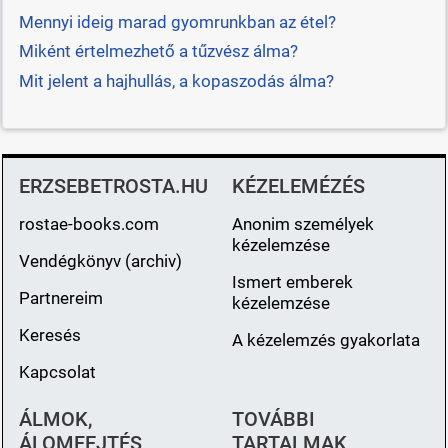
Mennyi ideig marad gyomrunkban az étel?
Miként értelmezhető a tűzvész álma?
Mit jelent a hajhullás, a kopaszodás álma?
ERZSEBETROSTA.HU
KÉZELEMÉZÉS
rostae-books.com
Anonim személyek
kézelemzése
Vendégkönyv (archiv)
Ismert emberek
Partnereim
kézelemzése
Keresés
A kézelemzés gyakorlata
Kapcsolat
ÁLMOK,
TOVÁBBI
ÁLOMFEJTÉS
TARTALMAK