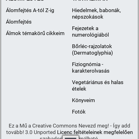
Álomfejtés A-tól Z-ig
Hiedelmek, babonák,
népszokások
Álomfejtés
Fejezetek a
Álmok témakörű cikkeim
numerológiából
Bőrléc-rajzolatok
(Dermatoglyphia)
Fiziognómia -
karakterolvasás
Vegetáriánus és halas
ételek
Könyveim
Fotók
Ez a Mű a Creative Commons Nevezd meg! - Így add
tovább! 3.0 Unported
Licenc feltételeinek megfelelően
szabadon felhasználható.