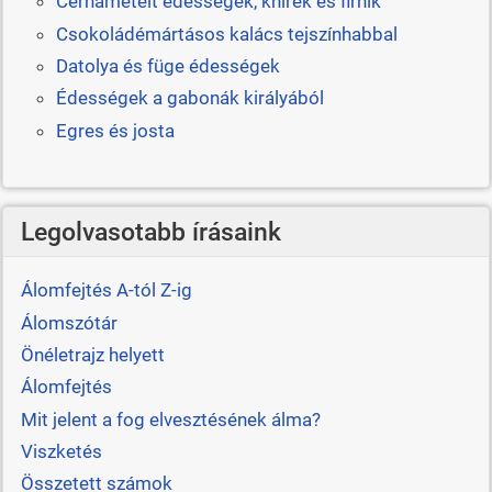
Cérnametélt édességek, khírek és firnik
Csokoládémártásos kalács tejszínhabbal
Datolya és füge édességek
Édességek a gabonák királyából
Egres és josta
Legolvasotabb írásaink
Álomfejtés A-tól Z-ig
Álomszótár
Önéletrajz helyett
Álomfejtés
Mit jelent a fog elvesztésének álma?
Viszketés
Összetett számok