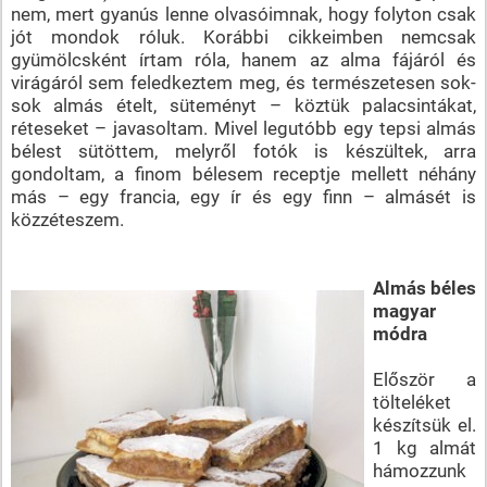
nem, mert gyanús lenne olvasóimnak, hogy folyton csak
jót mondok róluk. Korábbi cikkeimben nemcsak
gyümölcsként írtam róla, hanem az alma fájáról és
virágáról sem feledkeztem meg, és természetesen sok-
sok almás ételt, süteményt – köztük palacsintákat,
réteseket – javasoltam. Mivel legutóbb egy tepsi almás
bélest sütöttem, melyről fotók is készültek, arra
gondoltam, a finom bélesem receptje mellett néhány
más – egy francia, egy ír és egy finn – almásét is
közzéteszem.
Almás béles
magyar
módra
Először a
tölteléket
készítsük el.
1 kg almát
hámozzunk