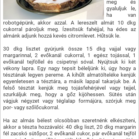
meg és
gyaluljuk le,
ha van
robotgépünk, akkor azzal. A lereszelt almát 10 dkg
cukorral pároljuk meg. Ízesítsük fahéjjal, ha édes az
almánk adjunk hozzá kevés citromlevet. Hűtsük le.
30 dkg lisztet gyúrjunk össze 15 dkg vajjal vagy
margarinnal, 2 evőkanál cukorral, 1 egész tojással, 1
evőkanál tejföllel és csipetnyi sóval. Nyújtsuk ki két
vékony lapra. Egy nagy tepsit béleljünk ki, úgy hogy a
tésztának legyen pereme. A kihűlt almatölteléke kenjük
egyenletesen a tésztára, a másik lappal takarjuk be. A
felső tésztát kenjük meg tojásfehérjével vagy tejjel,
szurkáljuk meg, hogy a gőz kijöhessen. Sütés után
vágjuk négyzet vagy téglalap formájúra, szórjuk meg
por- vagy szőlőcukorral.
Ha az almás bélest olcsóbban szeretnénk elkészíteni,
akkor a tészta hozzávalói: 40 dkg liszt, 20 dkg margarin
fél zacskó sütőpor, 2 evőkanál cukor, pár evőkanál tejföl