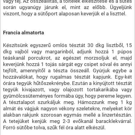
vagy tej. Az összeállítás, a töltelék elkészítése és a sütés
során ugyanúgy járunk el, mint az előbb. Ügyeljünk
viszont, hogy a sütőport alaposan keverjük el a liszttel.
Francia almatorta
Készítsünk egyszerű omlós tésztát 30 dkg lisztből, 15
dkg vajból vagy margarinból, adjunk hozzá 1 púpos
teáskanál porcukrot, az egészet morzsoljuk el, majd
keverjünk hozzá 1 tojás sárgát egy csipet sóval és annyi
tejfölt, amennyitől a tészta összeáll. Gyúrjuk egybe a
hozzávalókat, hogy rugalmas tésztát kapjunk. Egy-két
órára tegyük hűtőszekrénybe. Ezután a kinyújtott tésztát
tegyük kivajazott, vagy olajozott tortakarikába vagy
gyümölcssüteményes formába úgy, hogy pereme legyen.
A tésztalapot szurkáljuk meg. Hámozzunk meg 1 kg
almát és vágjuk nagyon vékony szeletekre, melyeket kör
alakban rakjunk szorosan egymás mellé a linzertésztán.
A tetejüket kenjük meg 2-3 evőkanál baracklekvárral.
Forró sütőbe tolva, szűk fél óra alatt elkészül.