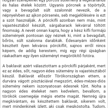
és halas ételek között. Ugyanis pörcnek a töpörtyűt,
vagy a bevagdalt sült szalonnát nevezik, de a
népnyelvben az ajkon pörsenés, seb megjelölésére is ezt
a szót használják. A pörckifli azonban nem más, mint
vajastésztából készült, sárgabarack lekvárral töltött
finomság. A nevét onnan kapta, hogy a kész kifli formájú
sütemények pontosan úgy néznek ki, mint a bevagdalt,
bőrös, sült szalonna darabkák. Édesanyám időnként
készített ilyen lekváros pörckiflit, sajnos erről nincs
képem, de addig kerestem, míg egy régi újságban
ráakadtam egy ilyen süteményt megörökítő fotóra.
A baklavát azért választottam a pörckifli párjaként, mert
ez az édes, sőt, nagyon édes sütemény is vajastésztából
készül. Baklavát először Törökországban ettem, a
durvára vágott pisztáciával megszórt, édes-mézes-diós
sütemény nekem iszonyatosan édesnek tűnt. Noha a
nagyon édes ételeket nem kedvelem, bevallom, a
törökök csemegéje mégis etette magát. Nemrég újra
megkívántam, és készítettem baklavát, sikerem volt,
mert mindenkinek ízlett, aki csak megkóstolta. Tudom,