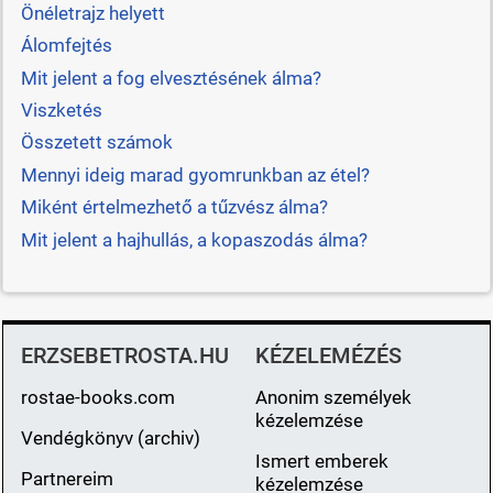
Önéletrajz helyett
Álomfejtés
Mit jelent a fog elvesztésének álma?
Viszketés
Összetett számok
Mennyi ideig marad gyomrunkban az étel?
Miként értelmezhető a tűzvész álma?
Mit jelent a hajhullás, a kopaszodás álma?
ERZSEBETROSTA.HU
KÉZELEMÉZÉS
rostae-books.com
Anonim személyek
kézelemzése
Vendégkönyv (archiv)
Ismert emberek
Partnereim
kézelemzése