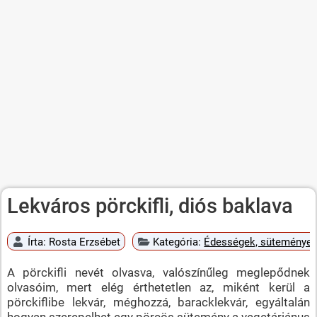
Lekváros pörckifli, diós baklava
Írta:
Rosta Erzsébet
Kategória:
Édességek, süteménye
A pörckifli nevét olvasva, valószínűleg meglepődnek
olvasóim, mert elég érthetetlen az, miként kerül a
pörckiflibe lekvár, méghozzá, baracklekvár, egyáltalán
hogyan szerepelhet egy pörcös sütemény a vegetáriánus