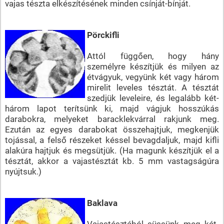
vajas tészta elkészítésének minden csínját-bínját.
Pörckifli
Attól függően, hogy hány
személyre készítjük és milyen az
étvágyuk, vegyünk két vagy három
mirelit leveles tésztát. A tésztát
szedjük leveleire, és legalább két-
három lapot terítsünk ki, majd vágjuk hosszúkás
darabokra, melyeket baracklekvárral rakjunk meg.
Ezután az egyes darabokat összehajtjuk, megkenjük
tojással, a felső részeket késsel bevagdaljuk, majd kifli
alakúra hajtjuk és megsütjük. (Ha magunk készítjük el a
tésztát, akkor a vajastésztát kb. 5 mm vastagságúra
nyújtsuk.)
Baklava
Vajastésztából süssünk meg két-