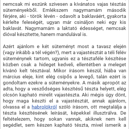
nemcsak mi eszünk szívesen a kívánatos vajas tésztás
süteményekből. Emlékszem nagymamám második
férjére, aki - török lévén - odavolt a baklaváért, gyakorta
kérlelte feleségét, ugyan már csináljon neki egy kis
baklavát. Nagymamám a laktató édességet, nemcsak
dióval készítette, hanem mandulával is.
Azért ajánlom e két süteményt most a tavasz elején
(vagy inkább a tél végén?), mert a vajastésztát a téli félév
süteménynek tartom, ugyanis ez a tésztaféle készítése
közben csak a hideget kedveli, ellentétben a meleget
kívánó kelt tésztával. Mikor írásom készül, hiába van
március eleje, kint elég csípős a levegő, talán ezért is
gondoltam ezekre a süteményekre. A másik apropót az
adta, hogy a vesződséges készítésű tészta helyett, elég
olcsón kapható mirelit vajastészta. Aki mégis úgy dönt,
hogy maga készíti el a vajastésztát, annak ajánlom,
olvassa el a
habrolókról
szóló írásom, ott megtalálja a
tészta készítésének leírását, képekkel illusztrálva. De
feltételezem, hogy sokan vannak, akiknek nem kell
segédlet, sem készen kapható tészta, mivel ismerik a