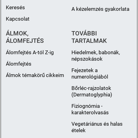
Keresés
A kézelemzés gyakorlata
Kapcsolat
ÁLMOK,
TOVÁBBI
ÁLOMFEJTÉS
TARTALMAK
Álomfejtés A-tól Z-ig
Hiedelmek, babonák,
népszokások
Álomfejtés
Fejezetek a
Álmok témakörű cikkeim
numerológiából
Bőrléc-rajzolatok
(Dermatoglyphia)
Fiziognómia -
karakterolvasás
Vegetáriánus és halas
ételek