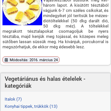
három lapot. A kisütött tésztából
vágjunk 6-7 cm széles csíkokat, és
mindegyiket jól terítsük be mézes-
diótöltelékkel (50 dkg darált dió,
50 dkg méz). A töltelékkel
megrakott tésztalapokat csomagoljuk be nyers
tésztába, majd kenjük meg tojással, és közepes meleg
sütőben lassan süssük meg. Ha kívánjuk, porcukorral is
megszórhatjuk, de ekkor még édesebb lesz.
Módosítás: 2016. március 24
Vegetáriánus és halas ételelek -
kategóriák
Italok (7)
Konyhai tippek, trükkök (13)