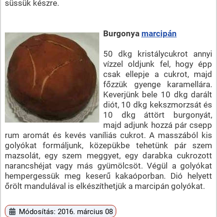
süssük készre.
Burgonya
marcipán
50 dkg kristálycukrot annyi
vízzel oldjunk fel, hogy épp
csak ellepje a cukrot, majd
főzzük gyenge karamellára.
Keverjünk bele 10 dkg darált
diót, 10 dkg kekszmorzsát és
10 dkg áttört burgonyát,
majd adjunk hozzá pár csepp
rum aromát és kevés vaníliás cukrot. A masszából kis
golyókat formáljunk, közepükbe tehetünk pár szem
mazsolát, egy szem meggyet, egy darabka cukrozott
narancshéjat vagy más gyümölcsöt. Végül a golyókat
hempergessük meg keserű kakaóporban. Dió helyett
őrölt mandulával is elkészíthetjük a marcipán golyókat.
Módosítás: 2016. március 08