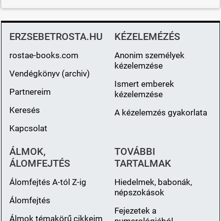
ERZSEBETROSTA.HU
KÉZELEMÉZÉS
rostae-books.com
Anonim személyek
kézelemzése
Vendégkönyv (archiv)
Ismert emberek
Partnereim
kézelemzése
Keresés
A kézelemzés gyakorlata
Kapcsolat
ÁLMOK,
TOVÁBBI
ÁLOMFEJTÉS
TARTALMAK
Álomfejtés A-tól Z-ig
Hiedelmek, babonák,
népszokások
Álomfejtés
Fejezetek a
Álmok témakörű cikkeim