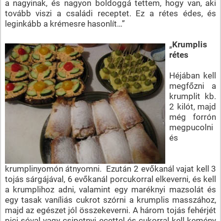
a nagyinak, és nagyon boldoggá tettem, hogy van, aki
tovább viszi a családi receptet. Ez a rétes édes, és
leginkább a krémesre hasonlít…”
„
Krumplis
rétes
Héjában kell
megfőzni a
krumplit kb.
2 kilót, majd
még forrón
megpucolni
és
krumplinyomón átnyomni. Ezután 2 evőkanál vajat kell 3
tojás sárgájával, 6 evőkanál porcukorral elkeverni, és kell
a krumplihoz adni, valamint egy maréknyi mazsolát és
egy tasak vaníliás cukrot szórni a krumplis masszához,
majd az egészet jól összekeverni. A három tojás fehérjét
pici sóval vagy csipetnyi ecettel és cukorral kell kemény