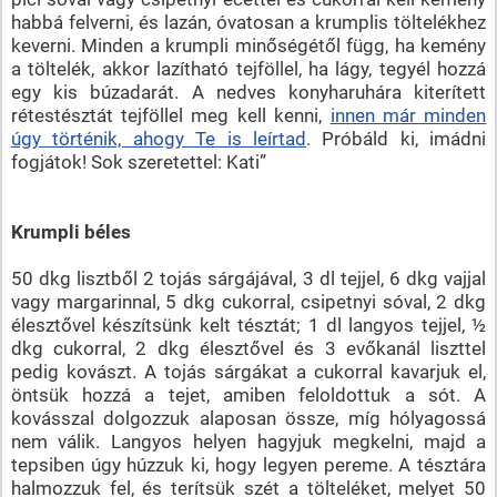
habbá felverni, és lazán, óvatosan a krumplis töltelékhez
keverni. Minden a krumpli minőségétől függ, ha kemény
a töltelék, akkor lazítható tejföllel, ha lágy, tegyél hozzá
egy kis búzadarát. A nedves konyharuhára kiterített
rétestésztát tejföllel meg kell kenni,
innen már minden
úgy történik, ahogy Te is leírtad
. Próbáld ki, imádni
fogjátok! Sok szeretettel: Kati”
Krumpli béles
50 dkg lisztből 2 tojás sárgájával, 3 dl tejjel, 6 dkg vajjal
vagy margarinnal, 5 dkg cukorral, csipetnyi sóval, 2 dkg
élesztővel készítsünk kelt tésztát; 1 dl langyos tejjel, ½
dkg cukorral, 2 dkg élesztővel és 3 evőkanál liszttel
pedig kovászt. A tojás sárgákat a cukorral kavarjuk el,
öntsük hozzá a tejet, amiben feloldottuk a sót. A
kovásszal dolgozzuk alaposan össze, míg hólyagossá
nem válik. Langyos helyen hagyjuk megkelni, majd a
tepsiben úgy húzzuk ki, hogy legyen pereme. A tésztára
halmozzuk fel, és terítsük szét a tölteléket, melyet 50