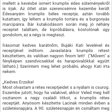
mellett a kevésbé ismert krumplis édes süteményekről
is írjak. Az ötlet után szerencsémre kezembe került
Édesanyám krumplis béles receptje, aztán tovább
kutattam, így leltem a krumplis tortára és a burgonyás
marcipánra. Bár kutakodásom során még jó néhány
receptet találtam, de kipróbálásra, kóstolónak úgy
gondolom, ez a négy is megteszi.
Írásomat kedves barátnőm, Bujáki Kati levelével és
receptjével indítom. Javaslatára krumplis rétest
készítettem, és valóban nagyon finom lett! ("Művem" a
fényképen szendvicsekkel és harapnivalókkal együtt
látható.) Szerintem meg lehet próbálni, ahogy Kati írta
nekem.
„Kedves Erzsike!
Most olvastam a rétes receptjeidet s a nyálam is csurog.
Eszembe jutott, hogy ha valakivel, akkor Veled meg kell
osztanom a nagy családi titkot, a krumplis rétes
receptjét. Anyósom készítette Lacinak minden évben a
születésnapjára. A 90. születésnapján én csináltam meg