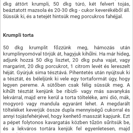
dkg áttört krumpli, 50 dkg túró, két felvert tojás,
beáztatott mazsola és 20-30 dkg - cukor keverékéből áll.
Süssük ki, és a tetejét hintsük meg porcukros fahéjjal.
Krumpli torta
50 dkg krumplit főzzünk meg, hámozás után
krumplinyomóval törjük át, hagyjuk kihűlni. Ha már hideg,
adjunk hozzá 50 dkg lisztet, 20 dkg puha vajat, vagy
margarint, 20 dkg porcukrot, 1 citrom levét és lereszelt
héját. Gyúrjuk sima tésztává. Pihentetés után nyújtsuk ki
a tésztát, és béleljünk ki vele egy tortaformát úgy, hogy
legyen pereme. A sütőben csak félig süssük meg. A
kihűlt tésztát kenjünk be ribizli- vagy más savanykás
lekvárral, majd erre kerül a torta tölteléke, ami dió, mák,
mogyoró vagy mandula egyaránt lehet. A megdarált
tölteléket keverjük össze dupla mennyiségű cukorral és
annyi tojásfehérjével, hogy kenhető masszát kapjunk. Ezt
a pépet folytonos kavargatás közben tűzön sűrítsük be,
és a lekváros tortára kenjük fel egyenletesen, majd