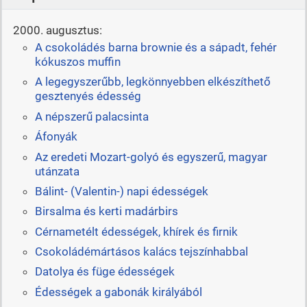
2000. augusztus:
A csokoládés barna brownie és a sápadt, fehér
kókuszos muffin
A legegyszerűbb, legkönnyebben elkészíthető
gesztenyés édesség
A népszerű palacsinta
Áfonyák
Az eredeti Mozart-golyó és egyszerű, magyar
utánzata
Bálint- (Valentin-) napi édességek
Birsalma és kerti madárbirs
Cérnametélt édességek, khírek és firnik
Csokoládémártásos kalács tejszínhabbal
Datolya és füge édességek
Édességek a gabonák királyából