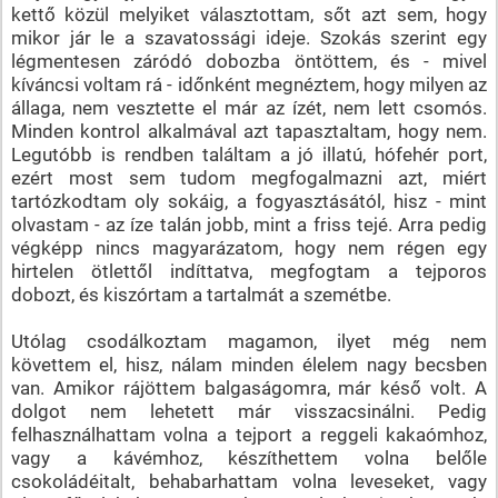
kettő közül melyiket választottam, sőt azt sem, hogy
mikor jár le a szavatossági ideje. Szokás szerint egy
légmentesen záródó dobozba öntöttem, és - mivel
kíváncsi voltam rá - időnként megnéztem, hogy milyen az
állaga, nem vesztette el már az ízét, nem lett csomós.
Minden kontrol alkalmával azt tapasztaltam, hogy nem.
Legutóbb is rendben találtam a jó illatú, hófehér port,
ezért most sem tudom megfogalmazni azt, miért
tartózkodtam oly sokáig, a fogyasztásától, hisz - mint
olvastam - az íze talán jobb, mint a friss tejé. Arra pedig
végképp nincs magyarázatom, hogy nem régen egy
hirtelen ötlettől indíttatva, megfogtam a tejporos
dobozt, és kiszórtam a tartalmát a szemétbe.
Utólag csodálkoztam magamon, ilyet még nem
követtem el, hisz, nálam minden élelem nagy becsben
van. Amikor rájöttem balgaságomra, már késő volt. A
dolgot nem lehetett már visszacsinálni. Pedig
felhasználhattam volna a tejport a reggeli kakaómhoz,
vagy a kávémhoz, készíthettem volna belőle
csokoládéitalt, behabarhattam volna leveseket, vagy