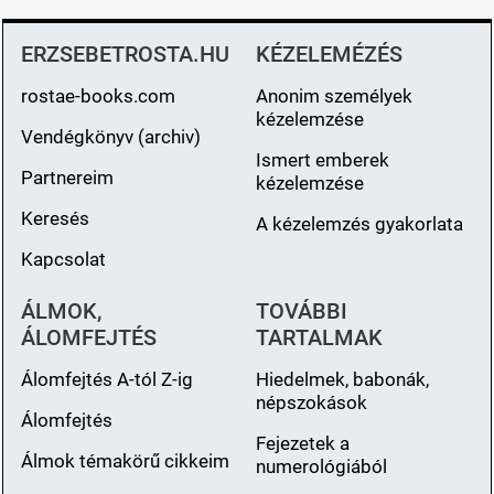
ERZSEBETROSTA.HU
KÉZELEMÉZÉS
rostae-books.com
Anonim személyek
kézelemzése
Vendégkönyv (archiv)
Ismert emberek
Partnereim
kézelemzése
Keresés
A kézelemzés gyakorlata
Kapcsolat
ÁLMOK,
TOVÁBBI
ÁLOMFEJTÉS
TARTALMAK
Álomfejtés A-tól Z-ig
Hiedelmek, babonák,
népszokások
Álomfejtés
Fejezetek a
Álmok témakörű cikkeim
numerológiából