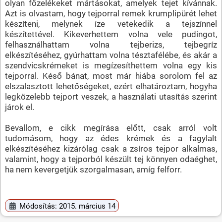
olyan főzelékeket mártásokat, amelyek tejet kívánnak.
Azt is olvastam, hogy tejporral remek krumplipürét lehet
készíteni, melynek íze vetekedik a tejszínnel
készítettével. Kikeverhettem volna vele pudingot,
felhasználhattam volna tejberizs, tejbegríz
elkészítéséhez, gyúrhattam volna tésztafélébe, és akár a
szendvicskrémeket is megízesíthettem volna egy kis
tejporral. Késő bánat, most már hiába sorolom fel az
elszalasztott lehetőségeket, ezért elhatároztam, hogyha
legközelebb tejport veszek, a használati utasítás szerint
járok el.
Bevallom, e cikk megírása előtt, csak arról volt
tudomásom, hogy az édes krémek és a fagylalt
elkészítéséhez kizárólag csak a zsíros tejpor alkalmas,
valamint, hogy a tejporból készült tej könnyen odaéghet,
ha nem kevergetjük szorgalmasan, amíg felforr.
Módosítás: 2015. március 14