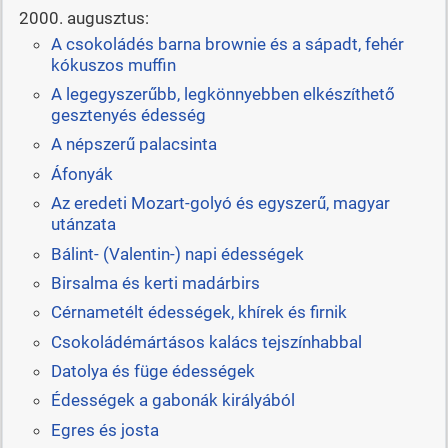
2000. augusztus:
A csokoládés barna brownie és a sápadt, fehér
kókuszos muffin
A legegyszerűbb, legkönnyebben elkészíthető
gesztenyés édesség
A népszerű palacsinta
Áfonyák
Az eredeti Mozart-golyó és egyszerű, magyar
utánzata
Bálint- (Valentin-) napi édességek
Birsalma és kerti madárbirs
Cérnametélt édességek, khírek és firnik
Csokoládémártásos kalács tejszínhabbal
Datolya és füge édességek
Édességek a gabonák királyából
Egres és josta