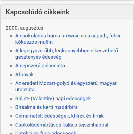
Kapcsolódó cikkeink
2000. augusztus:
A csokoládés barna brownie és a sápadt, fehér
kókuszos muffin
A legegyszerűbb, legkönnyebben elkészíthető
gesztenyés édesség
A népszerű palacsinta
Áfonyák
Az eredeti Mozart-golyó és egyszerű, magyar
utánzata
Bálint- (Valentin-) napi édességek
Birsalma és kerti madárbirs
Cérnametélt édességek, khírek és firnik
Csokoládémártásos kalács tejszínhabbal
Datolya és füge édességek