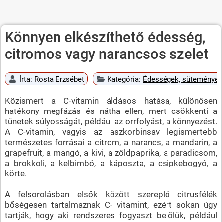
Könnyen elkészíthető édesség,
citromos vagy narancsos szelet
Írta:
Rosta Erzsébet
Kategória:
Édességek, süteménye
Közismert a C-vitamin áldásos hatása, különösen
hatékony megfázás és nátha ellen, mert csökkenti a
tünetek súlyosságát, például az orrfolyást, a könnyezést.
A C-vitamin, vagyis az aszkorbinsav legismertebb
természetes forrásai a citrom, a narancs, a mandarin, a
grapefruit, a mangó, a kivi, a zöldpaprika, a paradicsom,
a brokkoli, a kelbimbó, a káposzta, a csipkebogyó, a
körte.
A felsorolásban elsők között szereplő citrusfélék
bőségesen tartalmaznak C- vitamint, ezért sokan úgy
tartják, hogy aki rendszeres fogyaszt belőlük, például