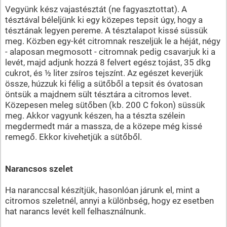
Vegyünk kész vajastésztát (ne fagyasztottat). A
tésztával béleljünk ki egy közepes tepsit úgy, hogy a
tésztának legyen pereme. A tésztalapot kissé süssük
meg. Közben egy-két citromnak reszeljük le a héját, négy
- alaposan megmosott - citromnak pedig csavarjuk ki a
levét, majd adjunk hozzá 8 felvert egész tojást, 35 dkg
cukrot, és ½ liter zsíros tejszínt. Az egészet keverjük
össze, húzzuk ki félig a sütőből a tepsit és óvatosan
öntsük a majdnem sült tésztára a citromos levet.
Közepesen meleg sütőben (kb. 200 C fokon) süssük
meg. Akkor vagyunk készen, ha a tészta szélein
megdermedt már a massza, de a közepe még kissé
remegő. Ekkor kivehetjük a sütőből.
Narancsos szelet
Ha naranccsal készítjük, hasonlóan járunk el, mint a
citromos szeletnél, annyi a különbség, hogy ez esetben
hat narancs levét kell felhasználnunk.