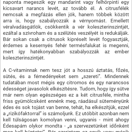
naponta megeszik egy mandarint vagy felhörpinti egy
kicsavart narancs levét, az tovább él. A citrusfélék
nemcsak a megfázás ellen jók, hanem többek között
arra is, hogy szabályozzák a vérnyomást. Emellett
véralvadásgátlók, csökkentik a vér koleszterinszintjét,
ezáltal a szívroham és a szélütés veszélyét is redukálják.
Bár sokan csak a citrusok kipréselt levét fogyasztják,
érdemes a kesernyés fehér termésfalukat is megenni,
mert így hatékonyabban szabályozzák az ember
koleszterinszintjét.
A C-vitaminnak nem tesz jót a hosszú áztatás, főzés,
sütés, és a fémedényeket sem „szereti”. Mindennek
tudatában most mégis egy citromos és egy narancsos
édességet javasolok elkészítésre. Tudom, hogy így sütve
már nem olyan egészséges ez a két citrusféle, mintha
friss gyümölcsként ennénk meg, ráadásul süteményünk
édes és sok tojást van benne, tehát, ha elkészítjük, ezzel
a „rizikófaktorral” is számoljunk. Ez utóbbit azonban nem
kell túlságosan komolyan venni, ugyanis - mint ahogy
Édesapám olykor mondta - „a szervezetünket időnként
meg kell büntetni”. Bár szerintem az egyik vagy másik