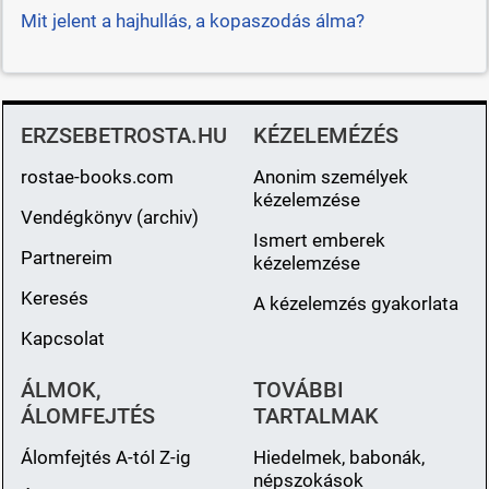
Mit jelent a hajhullás, a kopaszodás álma?
ERZSEBETROSTA.HU
KÉZELEMÉZÉS
rostae-books.com
Anonim személyek
kézelemzése
Vendégkönyv (archiv)
Ismert emberek
Partnereim
kézelemzése
Keresés
A kézelemzés gyakorlata
Kapcsolat
ÁLMOK,
TOVÁBBI
ÁLOMFEJTÉS
TARTALMAK
Álomfejtés A-tól Z-ig
Hiedelmek, babonák,
népszokások