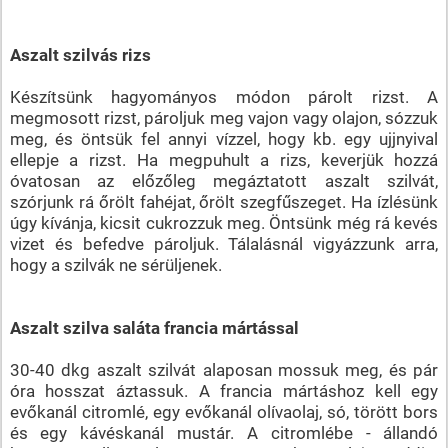
Aszalt szilvás rizs
Készítsünk hagyományos módon párolt rizst. A
megmosott rizst, pároljuk meg vajon vagy olajon, sózzuk
meg, és öntsük fel annyi vízzel, hogy kb. egy ujjnyival
ellepje a rizst. Ha megpuhult a rizs, keverjük hozzá
óvatosan az előzőleg megáztatott aszalt szilvát,
szórjunk rá őrölt fahéjat, őrölt szegfűszeget. Ha ízlésünk
úgy kívánja, kicsit cukrozzuk meg. Öntsünk még rá kevés
vizet és befedve pároljuk. Tálalásnál vigyázzunk arra,
hogy a szilvák ne sérüljenek.
Aszalt szilva saláta francia mártással
30-40 dkg aszalt szilvát alaposan mossuk meg, és pár
óra hosszat áztassuk. A francia mártáshoz kell egy
evőkanál citromlé, egy evőkanál olívaolaj, só, törött bors
és egy kávéskanál mustár. A citromlébe - állandó