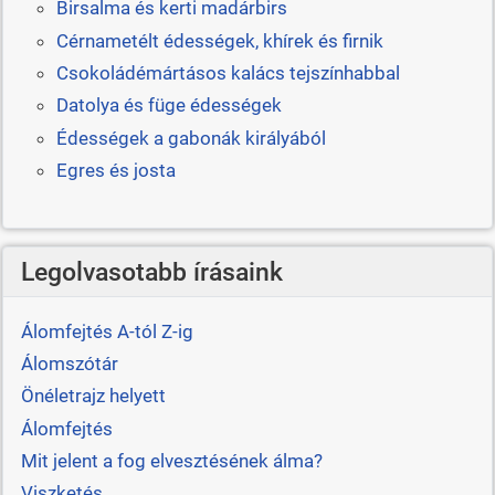
Birsalma és kerti madárbirs
Cérnametélt édességek, khírek és firnik
Csokoládémártásos kalács tejszínhabbal
Datolya és füge édességek
Édességek a gabonák királyából
Egres és josta
Legolvasotabb írásaink
Álomfejtés A-tól Z-ig
Álomszótár
Önéletrajz helyett
Álomfejtés
Mit jelent a fog elvesztésének álma?
Viszketés