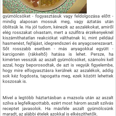
gyümölcsöket - fogyasztásuk vagy feldolgozása előtt -
mindig alaposan mossuk meg, vagy áztatás után
öblítsük le. Ha jól tudom, kénezik az aszalékokat, amiről
elég rosszakat olvastam, mert a szulfitra érzékenyeknél
kiszámíthatatlan reakciókat válthatnak ki, mint például
hasmenést, fejfájást, idegrendszeri és anyagcserezavart.
Sőt rosszabb esetben - más anyagokkal együtt -
karcigonén (rákkeltő) hatása is lehet. Persze, ha
kimérten vesszük az aszalt gyümölcsöket, számolni kell
azzal, hogy beporosodtak, de azt is vegyük figyelembe,
hogy mire elfogyasztásra kerülnek az aszalékok, addig
sok kéz fogdosta, tapogatta meg, ezek között lehettek
koszosak is.
Mivel a legtöbb háztartásban a mazsola után az aszalt
szilva a legfelkapottabb, ezért most három aszalt szilvás
receptet javasolok. Ha másféle aszalt gyümölcsünk
maradt, az alábbi ételek azokkal is elkészíthetők.