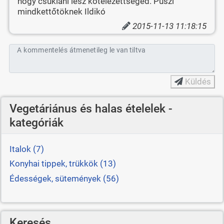
hogy csuklani lesz kötelezettséged. Puszi
mindkettőtöknek Ildikó
2015-11-13 11:18:15
A kommentelés átmenetileg le van tiltva
Küldés
Vegetáriánus és halas ételelek -
kategóriák
Italok (7)
Konyhai tippek, trükkök (13)
Édességek, sütemények (56)
Keresés