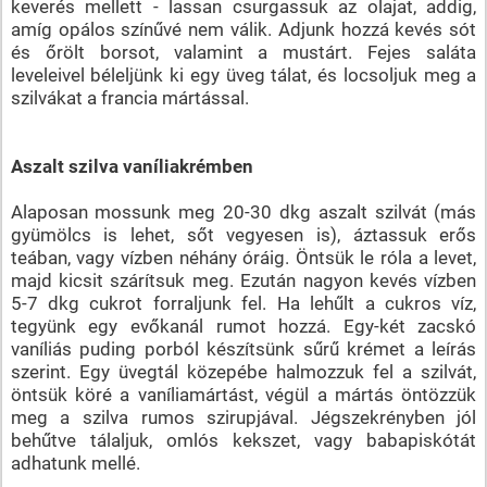
keverés mellett - lassan csurgassuk az olajat, addig,
amíg opálos színűvé nem válik. Adjunk hozzá kevés sót
és őrölt borsot, valamint a mustárt. Fejes saláta
leveleivel béleljünk ki egy üveg tálat, és locsoljuk meg a
szilvákat a francia mártással.
Aszalt szilva vaníliakrémben
Alaposan mossunk meg 20-30 dkg aszalt szilvát (más
gyümölcs is lehet, sőt vegyesen is), áztassuk erős
teában, vagy vízben néhány óráig. Öntsük le róla a levet,
majd kicsit szárítsuk meg. Ezután nagyon kevés vízben
5-7 dkg cukrot forraljunk fel. Ha lehűlt a cukros víz,
tegyünk egy evőkanál rumot hozzá. Egy-két zacskó
vaníliás puding porból készítsünk sűrű krémet a leírás
szerint. Egy üvegtál közepébe halmozzuk fel a szilvát,
öntsük köré a vaníliamártást, végül a mártás öntözzük
meg a szilva rumos szirupjával. Jégszekrényben jól
behűtve tálaljuk, omlós kekszet, vagy babapiskótát
adhatunk mellé.