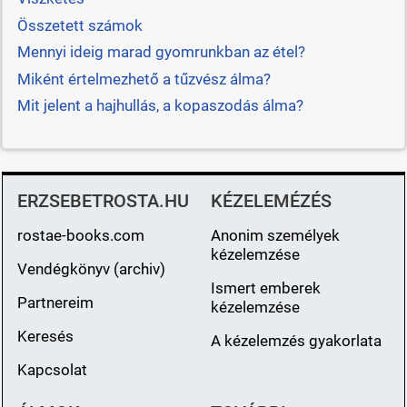
Összetett számok
Mennyi ideig marad gyomrunkban az étel?
Miként értelmezhető a tűzvész álma?
Mit jelent a hajhullás, a kopaszodás álma?
ERZSEBETROSTA.HU
KÉZELEMÉZÉS
rostae-books.com
Anonim személyek
kézelemzése
Vendégkönyv (archiv)
Ismert emberek
Partnereim
kézelemzése
Keresés
A kézelemzés gyakorlata
Kapcsolat