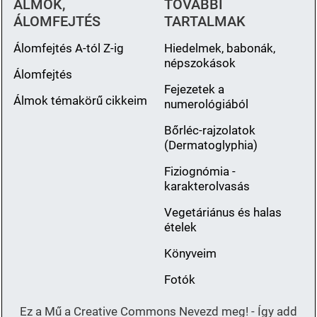
ÁLMOK,
TOVÁBBI
ÁLOMFEJTÉS
TARTALMAK
Álomfejtés A-tól Z-ig
Hiedelmek, babonák,
népszokások
Álomfejtés
Fejezetek a
Álmok témakörű cikkeim
numerológiából
Bőrléc-rajzolatok
(Dermatoglyphia)
Fiziognómia -
karakterolvasás
Vegetáriánus és halas
ételek
Könyveim
Fotók
Ez a Mű a Creative Commons Nevezd meg! - Így add