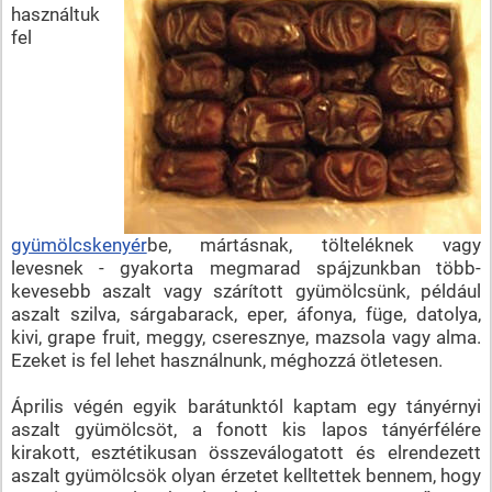
használtuk
fel
gyümölcskenyér
be, mártásnak, tölteléknek vagy
levesnek - gyakorta megmarad spájzunkban több-
kevesebb aszalt vagy szárított gyümölcsünk, például
aszalt szilva, sárgabarack, eper, áfonya, füge, datolya,
kivi, grape fruit, meggy, cseresznye, mazsola vagy alma.
Ezeket is fel lehet használnunk, méghozzá ötletesen.
Április végén egyik barátunktól kaptam egy tányérnyi
aszalt gyümölcsöt, a fonott kis lapos tányérfélére
kirakott, esztétikusan összeválogatott és elrendezett
aszalt gyümölcsök olyan érzetet kelltettek bennem, hogy