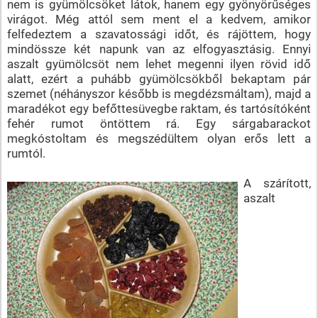
nem is gyümölcsöket látok, hanem egy gyönyörűséges
virágot. Még attól sem ment el a kedvem, amikor
felfedeztem a szavatossági időt, és rájöttem, hogy
mindössze két napunk van az elfogyasztásig. Ennyi
aszalt gyümölcsöt nem lehet megenni ilyen rövid idő
alatt, ezért a puhább gyümölcsökből bekaptam pár
szemet (néhányszor később is megdézsmáltam), majd a
maradékot egy befőttesüvegbe raktam, és tartósítóként
fehér rumot öntöttem rá. Egy sárgabarackot
megkóstoltam és megszédültem olyan erős lett a
rumtól.
A szárított,
aszalt