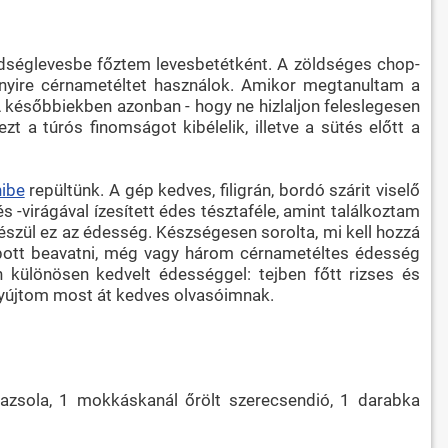
öldséglevesbe főztem levesbetétként. A zöldséges chop-
bnyire cérnametéltet használok. Amikor megtanultam a
A későbbiekben azonban - hogy ne hizlaljon feleslegesen
 a túrós finomságot kibélelik, illetve a sütés előtt a
hibe
repültünk. A gép kedves, filigrán, bordó szárit viselő
 -virágával ízesített édes tésztaféle, amint találkoztam
észül ez az édesség. Készségesen sorolta, mi kell hozzá
 kapott beavatni, még vagy három cérnametéltes édesség
 különösen kedvelt édességgel: tejben főtt rizses és
t nyújtom most át kedves olvasóimnak.
azsola, 1 mokkáskanál őrölt szerecsendió, 1 darabka