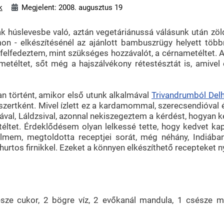
k
Megjelent: 2008. augusztus 19
ak húslevesbe való, aztán vegetáriánussá válásunk után z
n - elkészítésénél az ajánlott bambuszrügy helyett töb
felfedeztem, mint szükséges hozzávalót, a cérnametéltet. 
éltet, sőt még a hajszálvékony rétestésztát is, amivel ezt
n történt, amikor első utunk alkalmával
Trivandrumból Del
zertként. Mivel ízlett ez a kardamommal, szerecsendióval és
val, Láldzsival, azonnal nekiszegeztem a kérdést, hogyan k
metéltet. Érdeklődésem olyan lelkessé tette, hogy kedvet
lmem, megtoldotta receptjei sorát, még néhány, Indiában
oghurtos firnikkel. Ezeket a könnyen elkészíthető recepteke
észe cukor, 2 bögre víz, 2 evőkanál mandula, 1 csésze m