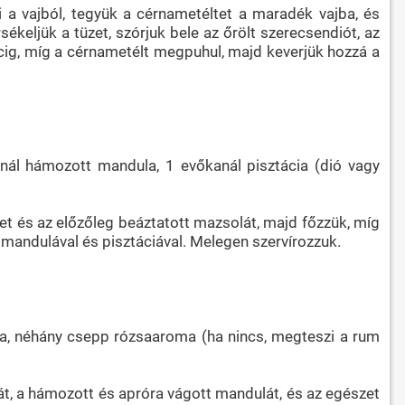
 a vajból, tegyük a cérnametéltet a maradék vajba, és
ékeljük a tüzet, szórjuk bele az őrölt szerecsendiót, az
cig, míg a cérnametélt megpuhul, majd keverjük hozzá a
ál hámozott mandula, 1 evőkanál pisztácia (dió vagy
ltet és az előzőleg beáztatott mazsolát, majd főzzük, míg
t mandulával és pisztáciával. Melegen szervírozzuk.
la, néhány csepp rózsaaroma (ha nincs, megteszi a rum
olát, a hámozott és apróra vágott mandulát, és az egészet