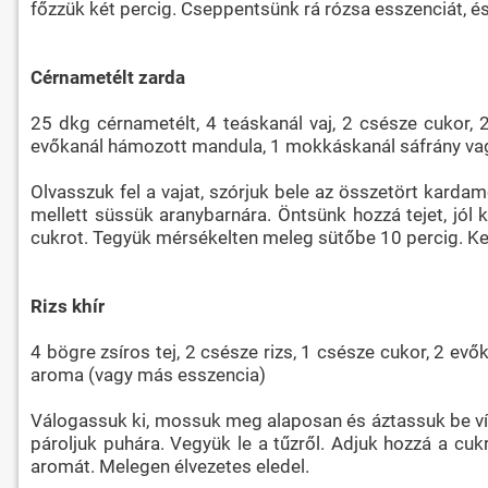
főzzük két percig. Cseppentsünk rá rózsa esszenciát, és
Cérnametélt zarda
25 dkg cérnametélt, 4 teáskanál vaj, 2 csésze cukor, 2 
evőkanál hámozott mandula, 1 mokkáskanál sáfrány vagy
Olvasszuk fel a vajat, szórjuk bele az összetört kard
mellett süssük aranybarnára. Öntsünk hozzá tejet, jól 
cukrot. Tegyük mérsékelten meleg sütőbe 10 percig. Kev
Rizs khír
4 bögre zsíros tej, 2 csésze rizs, 1 csésze cukor, 2 e
aroma (vagy más esszencia)
Válogassuk ki, mossuk meg alaposan és áztassuk be vízb
pároljuk puhára. Vegyük le a tűzről. Adjuk hozzá a cu
aromát. Melegen élvezetes eledel.