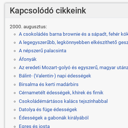
Kapcsolódó cikkeink
2000. augusztus:
A csokoládés barna brownie és a sápadt, fehér kó
A legegyszerűbb, legkönnyebben elkészíthető ges
A népszerű palacsinta
Áfonyák
Az eredeti Mozart-golyó és egyszerű, magyar után
Bálint- (Valentin-) napi édességek
Birsalma és kerti madárbirs
Cérnametélt édességek, khírek és firnik
Csokoládémártásos kalács tejszínhabbal
Datolya és füge édességek
Édességek a gabonák királyából
Egres és josta