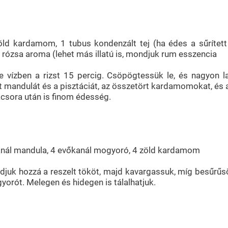
zöld kardamom, 1 tubus kondenzált tej (ha édes a sűrített 
ózsa aroma (lehet más illatú is, mondjuk rum esszencia
ízben a rizst 15 percig. Csöpögtessük le, és nagyon la
t mandulát és a pisztáciát, az összetört kardamomokat, és a
acsora után is finom édesség.
őkanál mandula, 4 evőkanál mogyoró, 4 zöld kardamom
adjuk hozzá a reszelt tököt, majd kavargassuk, míg besűrűs
yorót. Melegen és hidegen is tálalhatjuk.