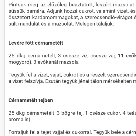
Pirítsuk meg az előzőleg beáztatott, leszűrt mazsolá
süssük barnára. Adjunk hozzá cukrot, valamint vizet, és
összetört kardamommagokat, a szerecsendió-virágot és 
sült mandulát és a mazsolát. Melegen tálaljuk.
Levére főtt cérnametélt
25 dkg cérnametélt, 3 csésze víz, csésze vaj, 11 ev
mogyoró), 3 evőkanál mazsola
Tegyük fel a vizet, vajat, cukrot és a reszelt szerecsen
a vizet felszívja. Ezután tegyük jénai tálon mérsékelten
Cérnametélt tejben
25 dkg cérnametélt, 3 bögre tej, 1 csésze cukor, 4 t
aroma is)
Forraljuk fel a tejet vajjal és cukorral. Tegyük bele a 