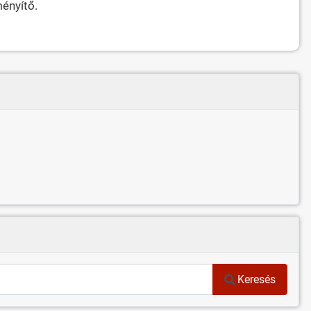
ményítő.
Keresés