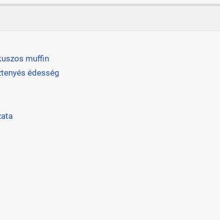
kuszos muffin
ztenyés édesség
zata