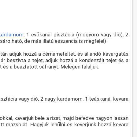
kardamom
, 1 evőkanál pisztácia (mogyoró vagy dió), 2
olható, de más illatú esszencia is megfelel)
tán adjuk hozzá a cérnametéltet, és állandó kavargatás
r beszívta a tejet, adjuk hozzá a kondenzált tejet és a
és a beáztatott sáfrányt. Melegen tálaljuk.
pisztácia vagy dió, 2 nagy kardamom, 1 teáskanál kevara
kkal, kavarjuk bele a rizst, majd befedve nagyon lassan
tt mazsolát. Hagyjuk lehűlni és keverjünk hozzá kevara