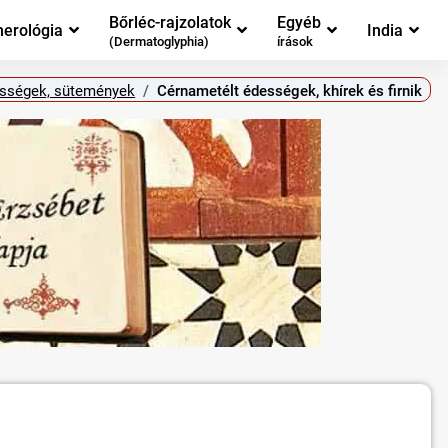
Bőrléc-rajzolatok
Egyéb
erológia
India
(Dermatoglyphia)
írások
sségek, sütemények
Cérnametélt édességek, khírek és firnik