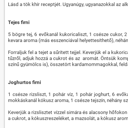
Lásd a tök khír receptjét. Ugyanúgy, ugyanazokkal az alk
Tejes firni
5 bögre tej, 6 evőkanál kukoricaliszt, 1 csésze cukor,
kevara aroma (más esszenciával helyettesíthető), néhá
Forraljuk fel a tejet a sűrített tejjel. Keverjük el a kuk
tűzről, adjuk hozzá a cukrot és az aromát. Öntsük ko
színű gyümölcs is), összetört kardamommagokkal, felda
Joghurtos firni
1 csésze rizsliszt, 1 pohár víz, 1 pohár joghurt, 6 ev
mokkáskanál kókusz aroma, 1 csésze tejszín, néhány s
Keverjük a rizslisztet vízzel simára és alacsony hőfoko
a cukrot, a kókuszreszeléket, a mazsolát, a kókusz aromá