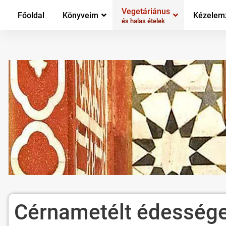
Vegetáriánus
Főoldal
Könyveim
Kézelem
és halas ételek
Cérnametélt édességek,