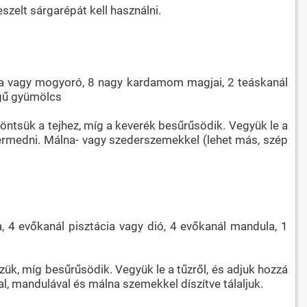
szelt sárgarépát kell használni.
tácia vagy mogyoró, 8 nagy kardamom magjai, 2 teáskanál
egű gyümölcs
ett öntsük a tejhez, míg a keverék besűrűsödik. Vegyük le a
ermedni. Málna- vagy szederszemekkel (lehet más, szép
a, 4 evőkanál pisztácia vagy dió, 4 evőkanál mandula, 1
zük, míg besűrűsödik. Vegyük le a tűzről, és adjuk hozzá
al, mandulával és málna szemekkel díszítve tálaljuk.