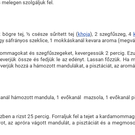
 melegen szolgáljuk fel.
bögre tej, ½ csésze sűrített tej (
khoja
), 2 szegfűszeg, 4
 sáfrányos szeklice, 1 mokkáskanál kevara aroma (megvásár
amommagokat és szegfűszegeket, kevergessük 2 percig. Ezu
keverjük össze és fedjük le az edényt. Lassan főzzük. Ha má
erjük hozzá a hámozott mandulákat, a pisztáciát, az aromát 
vőkanál hámozott mandula, 1 evőkanál mazsola, 1 evőkanál 
en a rizst 25 percig. Forraljuk fel a tejet a kardamommago
krot, az apróra vágott mandulát, a pisztáciát és a megmoso