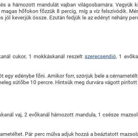
t és a hámozott mandulát vajban világosbarnára. Vegyük ki
 magas hőfokon főzzük 8 percig, míg a víz felszívódik. Mérs
jól keverjük össze. Ezután fedjük le az edényt néhány per
őkanál cukor, 1 mokkáskanál reszelt
szerecsendió,
1 evőkan
diót egy edénybe főni. Amikor forr, szórjuk bele a cérnameté
 meleg sütőbe 10 percre. Hintsük meg durvára vágott pirítot
eáskanál vaj, 2 evőkanál hámozott mandula, 1 csésze mazso
cérnametéltet. Pár perc múlva adjuk hozzá a beáztatott mazs