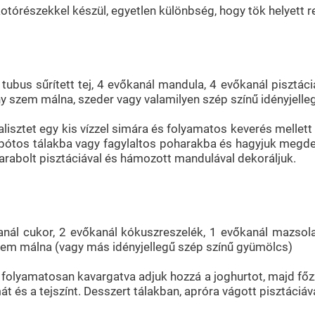
otórészekkel készül, egyetlen különbség, hogy tök helyett re
 2 tubus sűrített tej, 4 evőkanál mandula, 4 evőkanál pisz
ny szem málna, szeder vagy valamilyen szép színű idényjell
oricalisztet egy kis vízzel simára és folyamatos keverés mell
mpótos tálakba vagy fagylaltos poharakba és hagyjuk megd
rabolt pisztáciával és hámozott mandulával dekoráljuk.
őkanál cukor, 2 evőkanál kókuszreszelék, 1 evőkanál mazsol
zem málna (vagy más idényjellegű szép színű gyümölcs)
n folyamatosan kavargatva adjuk hozzá a joghurtot, majd főz
t és a tejszínt. Desszert tálakban, apróra vágott pisztáciáv