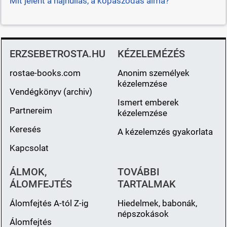
Mit jelent a hajhullás, a kopaszodás álma?
ERZSEBETROSTA.HU
KÉZELEMÉZÉS
rostae-books.com
Anonim személyek
kézelemzése
Vendégkönyv (archiv)
Ismert emberek
Partnereim
kézelemzése
Keresés
A kézelemzés gyakorlata
Kapcsolat
ÁLMOK,
TOVÁBBI
ÁLOMFEJTÉS
TARTALMAK
Álomfejtés A-tól Z-ig
Hiedelmek, babonák,
népszokások
Álomfejtés