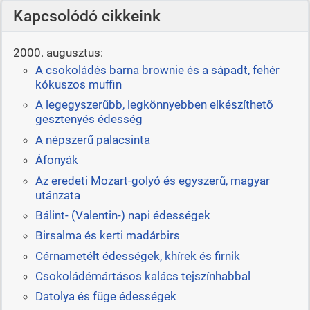
Kapcsolódó cikkeink
2000. augusztus:
A csokoládés barna brownie és a sápadt, fehér
kókuszos muffin
A legegyszerűbb, legkönnyebben elkészíthető
gesztenyés édesség
A népszerű palacsinta
Áfonyák
Az eredeti Mozart-golyó és egyszerű, magyar
utánzata
Bálint- (Valentin-) napi édességek
Birsalma és kerti madárbirs
Cérnametélt édességek, khírek és firnik
Csokoládémártásos kalács tejszínhabbal
Datolya és füge édességek