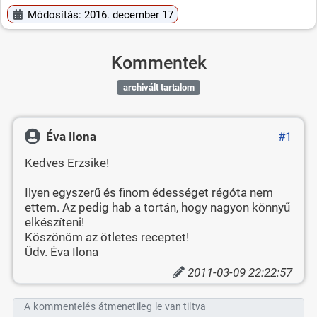
Módosítás: 2016. december 17
Kommentek
archivált tartalom
Éva Ilona
#1
Kedves Erzsike!
Ilyen egyszerű és finom édességet régóta nem
ettem. Az pedig hab a tortán, hogy nagyon könnyű
elkészíteni!
Köszönöm az ötletes receptet!
Üdv. Éva Ilona
2011-03-09 22:22:57
A kommentelés átmenetileg le van tiltva