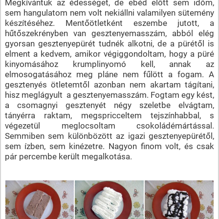
Megkívántuk az édességet, de ebéd előtt sem időm,
sem hangulatom nem volt nekiállni valamilyen sütemény
készítéséhez. Mentőötletként eszembe jutott, a
hűtőszekrényben van gesztenyemasszám, abból elég
gyorsan gesztenyepürét tudnék alkotni, de a pürétől is
elment a kedvem, amikor végiggondoltam, hogy a püré
kinyomásához krumplinyomó kell, annak az
elmosogatásához meg pláne nem fűlött a fogam. A
gesztenyés ötletemtől azonban nem akartam tágítani,
hisz meglágyult a gesztenyemasszám. Fogtam egy kést,
a csomagnyi gesztenyét négy szeletbe elvágtam,
tányérra raktam, megspricceltem tejszínhabbal, s
végezetül meglocsoltam csokoládémártással.
Semmiben sem különbözött az igazi gesztenyepürétől,
sem ízben, sem kinézetre. Nagyon finom volt, és csak
pár percembe került megalkotása.