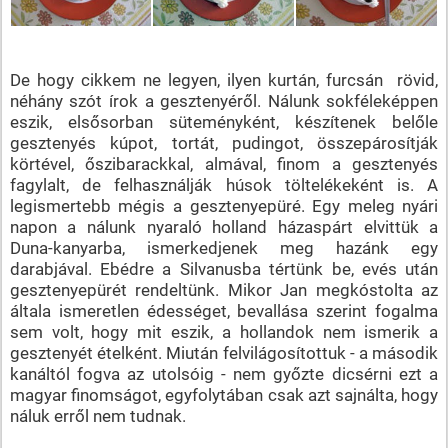
De hogy cikkem ne legyen, ilyen kurtán, furcsán rövid,
néhány szót írok a gesztenyéről. Nálunk sokféleképpen
eszik, elsősorban süteményként, készítenek belőle
gesztenyés kúpot, tortát, pudingot, összepárosítják
körtével, őszibarackkal, almával, finom a gesztenyés
fagylalt, de felhasználják húsok töltelékeként is. A
legismertebb mégis a gesztenyepüré. Egy meleg nyári
napon a nálunk nyaraló holland házaspárt elvittük a
Duna-kanyarba, ismerkedjenek meg hazánk egy
darabjával. Ebédre a Silvanusba tértünk be, evés után
gesztenyepürét rendeltünk. Mikor Jan megkóstolta az
általa ismeretlen édességet, bevallása szerint fogalma
sem volt, hogy mit eszik, a hollandok nem ismerik a
gesztenyét ételként. Miután felvilágosítottuk - a második
kanáltól fogva az utolsóig - nem győzte dicsérni ezt a
magyar finomságot, egyfolytában csak azt sajnálta, hogy
náluk erről nem tudnak.