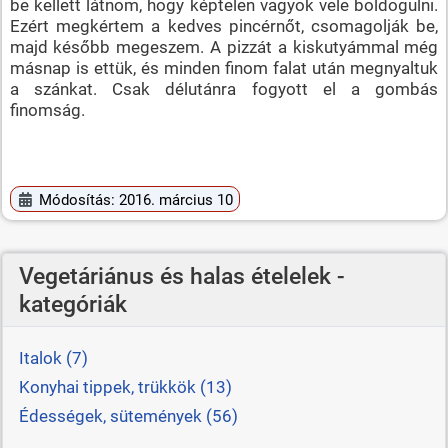
be kellett látnom, hogy képtelen vagyok vele boldogulni.
Ezért megkértem a kedves pincérnőt, csomagolják be,
majd később megeszem. A pizzát a kiskutyámmal még
másnap is ettük, és minden finom falat után megnyaltuk
a szánkat. Csak délutánra fogyott el a gombás
finomság.
Módosítás: 2016. március 10
Vegetáriánus és halas ételelek -
kategóriák
Italok (7)
Konyhai tippek, trükkök (13)
Édességek, sütemények (56)