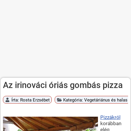
Az irinováci óriás gombás pizza
Írta:
Rosta Erzsébet
Kategória:
Vegetáriánus és halas é
Pizzákról
korábban
elég