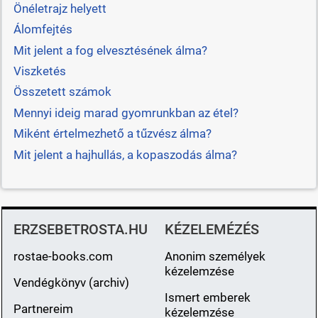
Önéletrajz helyett
Álomfejtés
Mit jelent a fog elvesztésének álma?
Viszketés
Összetett számok
Mennyi ideig marad gyomrunkban az étel?
Miként értelmezhető a tűzvész álma?
Mit jelent a hajhullás, a kopaszodás álma?
ERZSEBETROSTA.HU
KÉZELEMÉZÉS
rostae-books.com
Anonim személyek
kézelemzése
Vendégkönyv (archiv)
Ismert emberek
Partnereim
kézelemzése