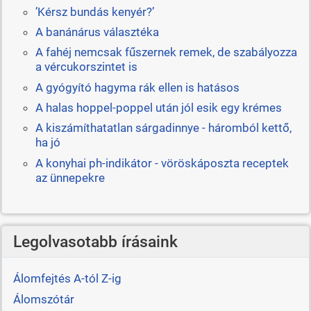
’Kérsz bundás kenyér?’
A banánárus választéka
A fahéj nemcsak fűszernek remek, de szabályozza
a vércukorszintet is
A gyógyító hagyma rák ellen is hatásos
A halas hoppel-poppel után jól esik egy krémes
A kiszámíthatatlan sárgadinnye - háromból kettő,
ha jó
A konyhai ph-indikátor - vöröskáposzta receptek
az ünnepekre
Legolvasotabb írásaink
Álomfejtés A-tól Z-ig
Álomszótár