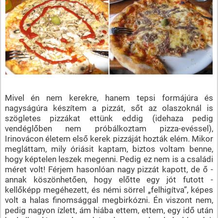
Mivel én nem kerekre, hanem tepsi formájúra és
nagyságúra készítem a pizzát, sőt az olaszoknál is
szögletes pizzákat ettünk eddig (idehaza pedig
vendéglőben nem próbálkoztam pizza-evéssel),
Irinovácon életem első kerek pizzáját hozták elém. Mikor
megláttam, mily óriásit kaptam, biztos voltam benne,
hogy képtelen leszek megenni. Pedig ez nem is a családi
méret volt! Férjem hasonlóan nagy pizzát kapott, de ő -
annak köszönhetően, hogy előtte egy jót futott -
kellőképp megéhezett, és némi sörrel „felhigítva”, képes
volt a halas finomsággal megbirkózni. Én viszont nem,
pedig nagyon ízlett, ám hiába ettem, ettem, egy idő után