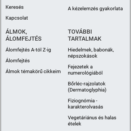
Keresés
A kézelemzés gyakorlata
Kapcsolat
ÁLMOK,
TOVÁBBI
ÁLOMFEJTÉS
TARTALMAK
Álomfejtés A-tól Z-ig
Hiedelmek, babonák,
népszokások
Álomfejtés
Fejezetek a
Álmok témakörű cikkeim
numerológiából
Bőrléc-rajzolatok
(Dermatoglyphia)
Fiziognómia -
karakterolvasás
Vegetáriánus és halas
ételek