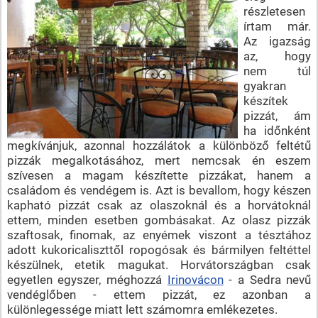
részletesen
írtam már.
Az igazság
az, hogy
nem túl
gyakran
készítek
pizzát, ám
ha időnként
megkívánjuk, azonnal hozzálátok a különböző feltétű
pizzák megalkotásához, mert nemcsak én eszem
szívesen a magam készítette pizzákat, hanem a
családom és vendégem is. Azt is bevallom, hogy készen
kapható pizzát csak az olaszoknál és a horvátoknál
ettem, minden esetben gombásakat. Az olasz pizzák
szaftosak, finomak, az enyémek viszont a tésztához
adott kukoricaliszttől ropogósak és bármilyen feltéttel
készülnek, etetik magukat. Horvátországban csak
egyetlen egyszer, méghozzá
Irinovácon
- a Sedra nevű
vendéglőben - ettem pizzát, ez azonban a
különlegessége miatt lett számomra emlékezetes.