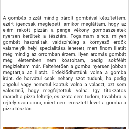
A gombás pizzát mindig párolt gombával készítettem,
ezért igencsak meglepett, amikor megláttam, hogy az
elém rakott pizzán a penge vékony gombaszeletek
nyersen kerültek a tésztára. Fogalmam sincs, milyen
gombát használtak, valószínűleg a környező erdők
valamelyik helyi specialitása lehetett, mert finom illatát
még mindig az orromban érzem. Ilyen aromás gombát
még életemben nem kóstoltam, pedig sokfélét
megízleltem már. Feltehetően a gomba nyersen jobban
megtartja az illatát. Érdeklődhettünk volna a gomba
iránt, de horvátul csak néhány szót tudunk, ha pedig
angolul vagy németül kaptuk volna a választ, azt sem
valószínű, hogy megfejtettük volna. Így titokzatos
maradt a pizza feltétje, és azóta sem tudom, továbbra is
rejtély számomra, miért nem eresztett levet a gomba a
pizza tésztán.