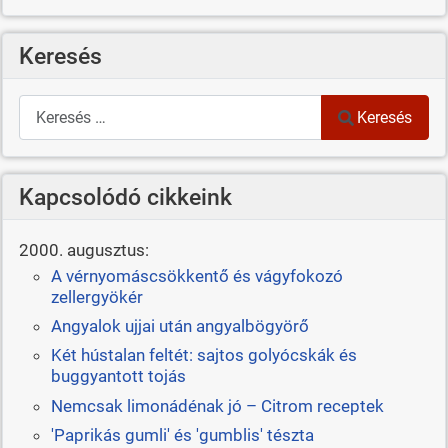
Keresés
Keresés
Keresés
Kapcsolódó cikkeink
2000. augusztus:
A vérnyomáscsökkentő és vágyfokozó
zellergyökér
Angyalok ujjai után angyalbögyörő
Két hústalan feltét: sajtos golyócskák és
buggyantott tojás
Nemcsak limonádénak jó – Citrom receptek
'Paprikás gumli' és 'gumblis' tészta