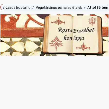
erzsebetrosta.hu
Vegetáriánus és halas ételek
Attól féltem