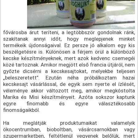
fővárosba árut teríteni, a legtöbbször gondolnak ránk,
szakítanak annyi időt, hogy meglepjenek minket
termékeik újdonságaival. Ez persze jó alkalom egy kis
beszélgetésre is. Különösen a férjem örül a különböző
kecske készítményeknek, mert azok kedvenc csemegéi
közé tartoznak. Amikor megjött első francia útjáról, nem
győzte dicsérni a kecskesajtokat, melyekbe teljesen
„beleszeretett”. Ezután néha próbálkoztam hazai
kecskesajt vásárlással, de egyik sem nyerte el ízlését,
véleménye akkor változott meg, amikor megkóstolta
Marika és Misi készítményeit. Azóta sokszor kaptunk
egyre finomabb és egyre választékosabb
finomságaikból.
Ha meglátják produktumaikat valamelyik
ökocentrumban, bioboltban, vásárcsarnokban vagy
szupermarketben, feltétlenül vegyenek belőlük, mert