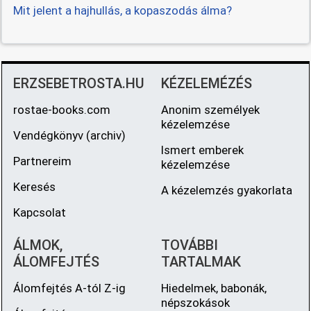
Mit jelent a hajhullás, a kopaszodás álma?
ERZSEBETROSTA.HU
KÉZELEMÉZÉS
rostae-books.com
Anonim személyek
kézelemzése
Vendégkönyv (archiv)
Ismert emberek
Partnereim
kézelemzése
Keresés
A kézelemzés gyakorlata
Kapcsolat
ÁLMOK,
TOVÁBBI
ÁLOMFEJTÉS
TARTALMAK
Álomfejtés A-tól Z-ig
Hiedelmek, babonák,
népszokások