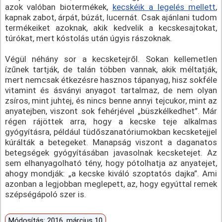
azok valóban biotermékek,
kecskéik a legelés mellett
,
kapnak zabot, árpát, búzát, lucernát. Csak ajánlani tudom
termékeiket azoknak, akik kedvelik a kecskesajtokat,
túrókat, mert kóstolás után úgyis rászoknak.
Végül néhány sor a kecsketejről. Sokan kellemetlen
ízűnek tartják, de talán többen vannak, akik méltatják,
mert nemcsak étkezésre hasznos tápanyag, hisz sokféle
vitamint és ásványi anyagot tartalmaz, de nem olyan
zsíros, mint juhtej, és nincs benne annyi tejcukor, mint az
anyatejben, viszont sok fehérjével „büszkélkedhet”. Már
régen rájöttek arra, hogy a kecske teje alkalmas
gyógyításra, például tüdőszanatóriumokban kecsketejjel
kúrálták a betegeket. Manapság viszont a daganatos
betegségek gyógyításában javasolnak kecsketejet. Az
sem elhanyagolható tény, hogy pótolhatja az anyatejet,
ahogy mondják: „a kecske kiváló szoptatós dajka”. Ami
azonban a legjobban meglepett, az, hogy egyúttal remek
szépségápoló szer is.
Módosítás: 2016. március 10