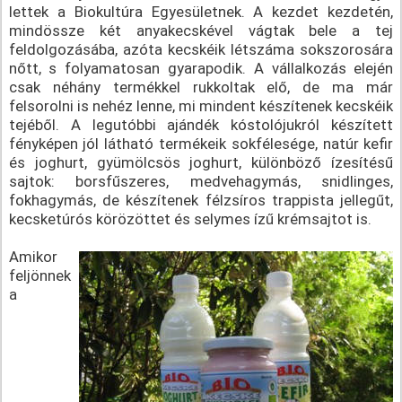
lettek a Biokultúra Egyesületnek. A kezdet kezdetén,
mindössze két anyakecskével vágtak bele a tej
feldolgozásába, azóta kecskéik létszáma sokszorosára
nőtt, s folyamatosan gyarapodik. A vállalkozás elején
csak néhány termékkel rukkoltak elő, de ma már
felsorolni is nehéz lenne, mi mindent készítenek kecskéik
tejéből. A legutóbbi ajándék kóstolójukról készített
fényképen jól látható termékeik sokfélesége, natúr kefir
és joghurt, gyümölcsös joghurt, különböző ízesítésű
sajtok: borsfűszeres, medvehagymás, snidlinges,
fokhagymás, de készítenek félzsíros trappista jellegűt,
kecsketúrós körözöttet és selymes ízű krémsajtot is.
Amikor
feljönnek
a