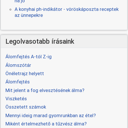
ha jó
A konyhai ph-indikátor - vöröskáposzta receptek
az ünnepekre
Legolvasotabb írásaink
Álomfejtés A-tól Z-ig
Álomszótár
Önéletrajz helyett
Álomfejtés
Mit jelent a fog elvesztésének álma?
Viszketés
Összetett számok
Mennyi ideig marad gyomrunkban az étel?
Miként értelmezhető a tűzvész álma?