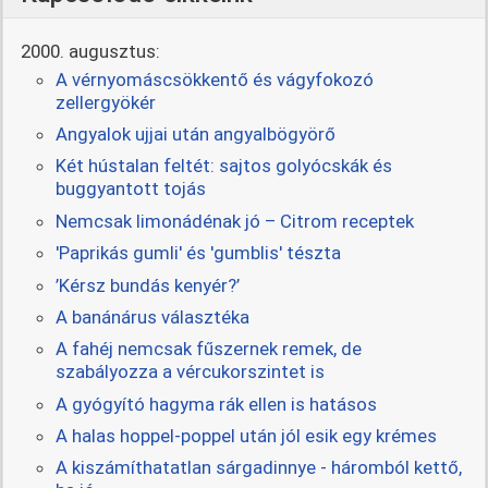
2000. augusztus:
A vérnyomáscsökkentő és vágyfokozó
zellergyökér
Angyalok ujjai után angyalbögyörő
Két hústalan feltét: sajtos golyócskák és
buggyantott tojás
Nemcsak limonádénak jó – Citrom receptek
'Paprikás gumli' és 'gumblis' tészta
’Kérsz bundás kenyér?’
A banánárus választéka
A fahéj nemcsak fűszernek remek, de
szabályozza a vércukorszintet is
A gyógyító hagyma rák ellen is hatásos
A halas hoppel-poppel után jól esik egy krémes
A kiszámíthatatlan sárgadinnye - háromból kettő,