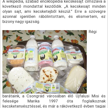
A wikipédia, szabad enciklopédia kecskesajt címszava a
következő mondattal kezdődik. „A kecskesajt minden
olyan sajt, ami kecsketejből készül.” Erre a szövegre
azonnal igenlően rábólintottam, és elismertem, ez
bizony nagy igazság.
Régi
barátaink, a Csongrád városában élő Újfalusi Misi és
felesége Marika 1997 óta foglalkoznak
kecsketenyésztéssel, és már a rákövetkező évben tagjai