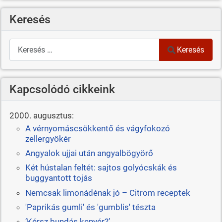
Keresés
Keresés
Keresés
Kapcsolódó cikkeink
2000. augusztus:
A vérnyomáscsökkentő és vágyfokozó
zellergyökér
Angyalok ujjai után angyalbögyörő
Két hústalan feltét: sajtos golyócskák és
buggyantott tojás
Nemcsak limonádénak jó – Citrom receptek
'Paprikás gumli' és 'gumblis' tészta
’Kérsz bundás kenyér?’