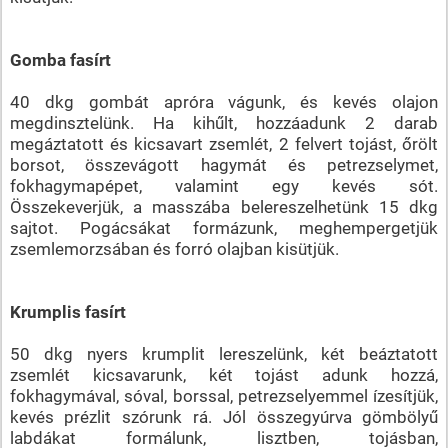
Gomba fasírt
40 dkg gombát apróra vágunk, és kevés olajon
megdinsztelünk. Ha kihűlt, hozzáadunk 2 darab
megáztatott és kicsavart zsemlét, 2 felvert tojást, őrölt
borsot, összevágott hagymát és petrezselymet,
fokhagymapépet, valamint egy kevés sót.
Összekeverjük, a masszába belereszelhetünk 15 dkg
sajtot. Pogácsákat formázunk, meghempergetjük
zsemlemorzsában és forró olajban kisütjük.
Krumplis fasírt
50 dkg nyers krumplit lereszelünk, két beáztatott
zsemlét kicsavarunk, két tojást adunk hozzá,
fokhagymával, sóval, borssal, petrezselyemmel ízesítjük,
kevés prézlit szórunk rá. Jól összegyúrva gömbölyű
labdákat formálunk, lisztben, tojásban,