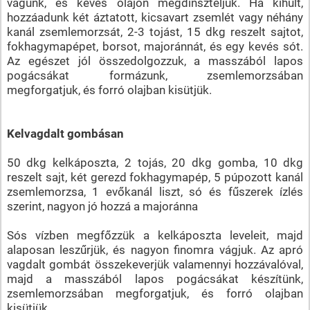
vágunk, és kevés olajon megdinszteljük. Ha kihűlt,
hozzáadunk két áztatott, kicsavart zsemlét vagy néhány
kanál zsemlemorzsát, 2-3 tojást, 15 dkg reszelt sajtot,
fokhagymapépet, borsot, majoránnát, és egy kevés sót.
Az egészet jól összedolgozzuk, a masszából lapos
pogácsákat formázunk, zsemlemorzsában
megforgatjuk, és forró olajban kisütjük.
Kelvagdalt gombásan
50 dkg kelkáposzta, 2 tojás, 20 dkg gomba, 10 dkg
reszelt sajt, két gerezd fokhagymapép, 5 púpozott kanál
zsemlemorzsa, 1 evőkanál liszt, só és fűszerek ízlés
szerint, nagyon jó hozzá a majoránna
Sós vízben megfőzzük a kelkáposzta leveleit, majd
alaposan leszűrjük, és nagyon finomra vágjuk. Az apró
vagdalt gombát összekeverjük valamennyi hozzávalóval,
majd a masszából lapos pogácsákat készítünk,
zsemlemorzsában megforgatjuk, és forró olajban
kisütjük.