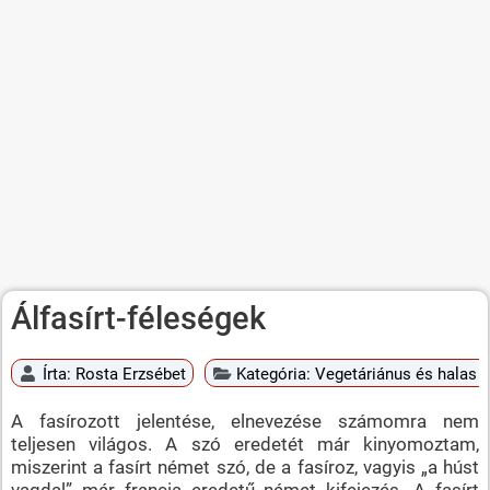
Álfasírt-féleségek
Írta:
Rosta Erzsébet
Kategória:
Vegetáriánus és halas é
A fasírozott jelentése, elnevezése számomra nem
teljesen világos. A szó eredetét már kinyomoztam,
miszerint a fasírt német szó, de a fasíroz, vagyis „a húst
vagdal” már francia eredetű német kifejezés. A fasírt