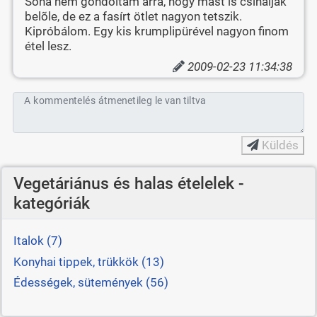
Soha nem gondoltam arra, hogy mást is csináljak
belõle, de ez a fasírt ötlet nagyon tetszik.
Kipróbálom. Egy kis krumplipürével nagyon finom
étel lesz.
2009-02-23 11:34:38
A kommentelés átmenetileg le van tiltva
Küldés
Vegetáriánus és halas ételelek -
kategóriák
Italok (7)
Konyhai tippek, trükkök (13)
Édességek, sütemények (56)