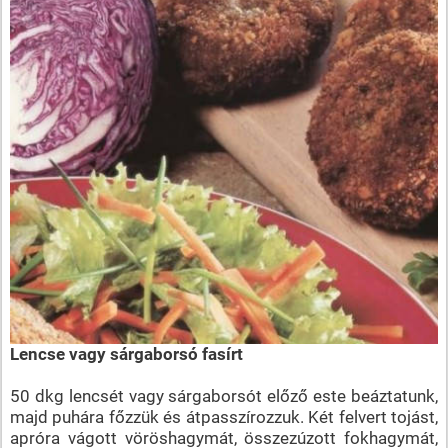
Lencse vagy sárgaborsó fasírt
50 dkg lencsét vagy sárgaborsót előző este beáztatunk,
majd puhára főzzük és átpasszírozzuk. Két felvert tojást,
apróra vágott vöröshagymát, összezúzott fokhagymát,