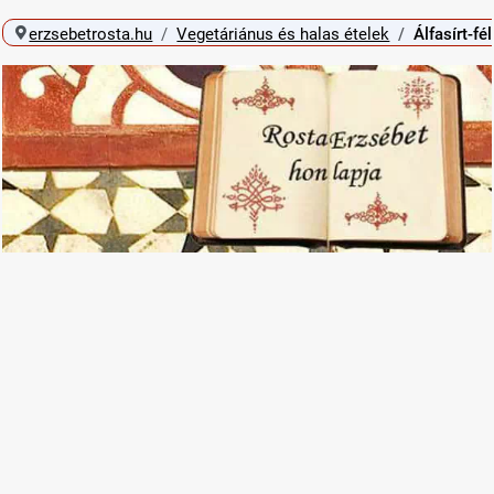
erzsebetrosta.hu
Vegetáriánus és halas ételek
Álfasírt-f