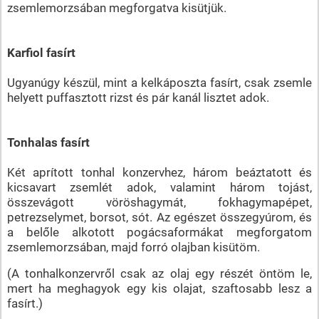
zsemlemorzsában megforgatva kisütjük.
Karfiol fasírt
Ugyanúgy készül, mint a kelkáposzta fasírt, csak zsemle
helyett puffasztott rizst és pár kanál lisztet adok.
Tonhalas fasírt
Két aprított tonhal konzervhez, három beáztatott és
kicsavart zsemlét adok, valamint három tojást,
összevágott vöröshagymát, fokhagymapépet,
petrezselymet, borsot, sót. Az egészet összegyúrom, és
a belőle alkotott pogácsaformákat megforgatom
zsemlemorzsában, majd forró olajban kisütöm.
(A tonhalkonzervről csak az olaj egy részét öntöm le,
mert ha meghagyok egy kis olajat, szaftosabb lesz a
fasírt.)