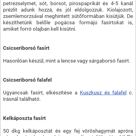
petrezselymet, sót, borsot, pirospaprikát és 4-5 kanál
prézlit adunk hozzá, és jól eldolgozzuk. Kiolajozott,
zsemlemorzsával meghintett sütőformában kisütjük. De
készíthetünk belőle pogácsa formájú fasírtokat is,
amiket forró olajban kell kisütni.
Csicseriborsó fasírt
Hasonlóan készül, mint a lencse vagy sárgaborsó fasírt.
Csicseriborsó falafel
Ugyancsak fasírt, elkészítése a
Kuszkusz és falafel
c.
írásnál található.
Kelkáposzta fasírt
50 dkg kelkáposztát és egy fej vöröshagymát apróra