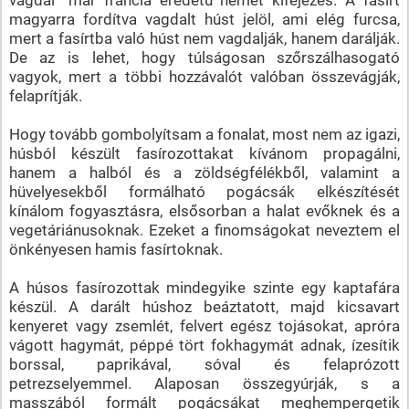
magyarra fordítva vagdalt húst jelöl, ami elég furcsa,
mert a fasírtba való húst nem vagdalják, hanem darálják.
De az is lehet, hogy túlságosan szőrszálhasogató
vagyok, mert a többi hozzávalót valóban összevágják,
felaprítják.
Hogy tovább gombolyítsam a fonalat, most nem az igazi,
húsból készült fasírozottakat kívánom propagálni,
hanem a halból és a zöldségfélékből, valamint a
hüvelyesekből formálható pogácsák elkészítését
kínálom fogyasztásra, elsősorban a halat evőknek és a
vegetáriánusoknak. Ezeket a finomságokat neveztem el
önkényesen hamis fasírtoknak.
A húsos fasírozottak mindegyike szinte egy kaptafára
készül. A darált húshoz beáztatott, majd kicsavart
kenyeret vagy zsemlét, felvert egész tojásokat, apróra
vágott hagymát, péppé tört fokhagymát adnak, ízesítik
borssal, paprikával, sóval és felaprózott
petrezselyemmel. Alaposan összegyúrják, s a
masszából formált pogácsákat meghempergetik