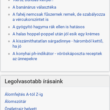
A banánárus választéka
A fahéj nemcsak fűszernek remek, de szabályozza
a vércukorszintet is
A gyógyító hagyma rák ellen is hatásos
A halas hoppel-poppel után jól esik egy krémes
A kiszámíthatatlan sárgadinnye - háromból kettő,
ha jó
A konyhai ph-indikátor - vöröskáposzta receptek
az ünnepekre
Legolvasotabb írásaink
Álomfejtés A-tól Z-ig
Álomszótár
Önéletrajz helyett