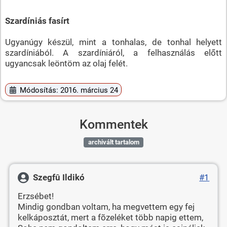
Szardíniás fasírt
Ugyanúgy készül, mint a tonhalas, de tonhal helyett
szardíniából. A szardíniáról, a felhasználás előtt
ugyancsak leöntöm az olaj felét.
Módosítás: 2016. március 24
Kommentek
archivált tartalom
Szegfû Ildikó
#1
Erzsébet!
Mindig gondban voltam, ha megvettem egy fej
kelkáposztát, mert a fõzeléket több napig ettem,