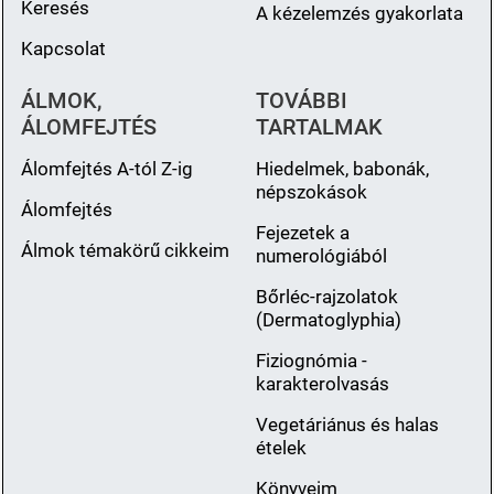
Keresés
A kézelemzés gyakorlata
Kapcsolat
ÁLMOK,
TOVÁBBI
ÁLOMFEJTÉS
TARTALMAK
Álomfejtés A-tól Z-ig
Hiedelmek, babonák,
népszokások
Álomfejtés
Fejezetek a
Álmok témakörű cikkeim
numerológiából
Bőrléc-rajzolatok
(Dermatoglyphia)
Fiziognómia -
karakterolvasás
Vegetáriánus és halas
ételek
Könyveim