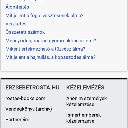
Álomfejtés
Mit jelent a fog elvesztésének álma?
Viszketés
Összetett számok
Mennyi ideig marad gyomrunkban az étel?
Miként értelmezhető a tűzvész álma?
Mit jelent a hajhullás, a kopaszodás álma?
ERZSEBETROSTA.HU
KÉZELEMÉZÉS
rostae-books.com
Anonim személyek
kézelemzése
Vendégkönyv (archiv)
Ismert emberek
Partnereim
kézelemzése