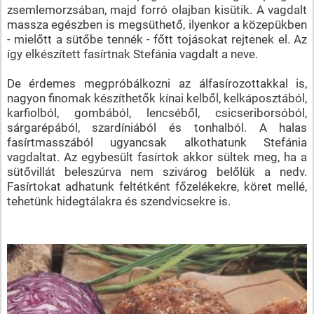
zsemlemorzsában, majd forró olajban kisütik. A vagdalt
massza egészben is megsüthető, ilyenkor a közepükben
- mielőtt a sütőbe tennék - főtt tojásokat rejtenek el. Az
így elkészített fasírtnak Stefánia vagdalt a neve.
De érdemes megpróbálkozni az álfasírozottakkal is,
nagyon finomak készíthetők kínai kelből, kelkáposztából,
karfiolból, gombából, lencséből, csicseriborsóból,
sárgarépából, szardíniából és tonhalból. A halas
fasírtmasszából ugyancsak alkothatunk Stefánia
vagdaltat. Az egybesült fasírtok akkor sültek meg, ha a
sütővillát beleszúrva nem szivárog belőlük a nedv.
Fasírtokat adhatunk feltétként főzelékekre, köret mellé,
tehetünk hidegtálakra és szendvicsekre is.