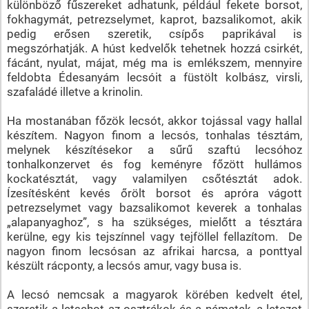
különböző fűszereket adhatunk, például fekete borsot,
fokhagymát, petrezselymet, kaprot, bazsalikomot, akik
pedig erősen szeretik, csípős paprikával is
megszórhatják. A húst kedvelők tehetnek hozzá csirkét,
fácánt, nyulat, májat, még ma is emlékszem, mennyire
feldobta Édesanyám lecsóit a füstölt kolbász, virsli,
szafaládé illetve a krinolin.
Ha mostanában főzök lecsót, akkor tojással vagy hallal
készítem. Nagyon finom a lecsós, tonhalas tésztám,
melynek készítésekor a sűrű szaftú lecsóhoz
tonhalkonzervet és fog keményre főzött hullámos
kockatésztát, vagy valamilyen csőtésztát adok.
Ízesítésként kevés őrölt borsot és apróra vágott
petrezselymet vagy bazsalikomot keverek a tonhalas
„alapanyaghoz”, s ha szükséges, mielőtt a tésztára
kerülne, egy kis tejszínnel vagy tejföllel fellazítom. De
nagyon finom lecsósan az afrikai harcsa, a ponttyal
készült rácponty, a lecsós amur, vagy busa is.
A lecsó nemcsak a magyarok körében kedvelt étel,
szeretik a letschot az osztrákok és a németek, a letczot