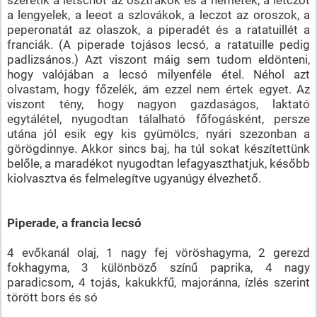
a lengyelek, a leeot a szlovákok, a leczot az oroszok, a
peperonatát az olaszok, a piperadét és a ratatuillét a
franciák. (A piperade tojásos lecsó, a ratatuille pedig
padlizsános.) Azt viszont máig sem tudom eldönteni,
hogy valójában a lecsó milyenféle étel. Néhol azt
olvastam, hogy főzelék, ám ezzel nem értek egyet. Az
viszont tény, hogy nagyon gazdaságos, laktató
egytálétel, nyugodtan tálalható főfogásként, persze
utána jól esik egy kis gyümölcs, nyári szezonban a
görögdinnye. Akkor sincs baj, ha túl sokat készítettünk
belőle, a maradékot nyugodtan lefagyaszthatjuk, később
kiolvasztva és felmelegítve ugyanúgy élvezhető.
Piperade, a francia lecsó
4 evőkanál olaj, 1 nagy fej vöröshagyma, 2 gerezd
fokhagyma, 3 különböző színű paprika, 4 nagy
paradicsom, 4 tojás, kakukkfű, majoránna, ízlés szerint
törött bors és só