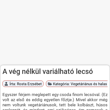
A vég nélkül variálható lecsó
Írta:
Rosta Erzsébet
Kategória:
Vegetáriánus és halas é
Egyszer férjem meglepett egy csoda finom lecsóval. (Ez
volt az első és eddig egyetlen főztje.) Mivel akkor még
nem voltunk vegetáriánusok, tett bele kolbászt, húsos
szalonnát, és mindent, ami szükséges, ám nemcsak a