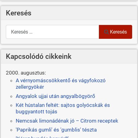
Keresés
Keresés
Keresés
Kapcsolódó cikkeink
2000. augusztus:
A vérnyomáscsökkentő és vágyfokozó
zellergyökér
Angyalok ujjai után angyalbögyörő
Két hústalan feltét: sajtos golyócskák és
buggyantott tojás
Nemcsak limonádénak jó – Citrom receptek
'Paprikás gumli' és 'gumblis' tészta