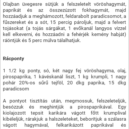
Olajban üvegesre sütjük a felszeletelt vöröshagymát,
paprikát és az összezúzott fokhagymát, majd
hozzáadjuk a meghámozott, feldarabolt paradicsomot, a
fűszereket és a sót, 15 percig pároljuk, majd a felvert
tojásokat (a tojás sárgákat, 1 evőkanál langyos vízzel
kell elkeverni, és hozzáadni a fehérjék kemény habját)
ráöntjük és 5 perc múlva tálalhatjuk.
Rácponty
1 1/2 kg ponty, só, két nagy fej vöröshagyma, olaj,
pirospaprika, 1 kávéskanál liszt, 1 kg krumpli, 1 nagy
pohár 20%-os sűrű tejföl, 20 dkg paprika, 15 dkg
paradicsom
A pontyot tisztítás után, megmossuk, felszeleteljük,
besózzuk és meghintjük a pirospaprikával. Egy
kiolajozott tepsit karikára vágott főtt krumplival
kibéleljük, rárakjuk a halszeleteket, beborítjuk a szálasra
vágott hagymával, felkarikázott paprikával és