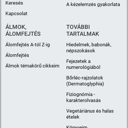
Keresés
A kézelemzés gyakorlata
Kapcsolat
ÁLMOK,
TOVÁBBI
ÁLOMFEJTÉS
TARTALMAK
Álomfejtés A-tól Z-ig
Hiedelmek, babonák,
népszokások
Álomfejtés
Fejezetek a
Álmok témakörű cikkeim
numerológiából
Bőrléc-rajzolatok
(Dermatoglyphia)
Fiziognómia -
karakterolvasás
Vegetáriánus és halas
ételek
Könyveim