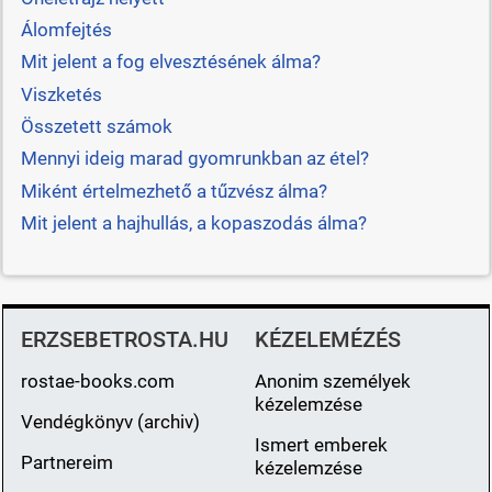
Álomfejtés
Mit jelent a fog elvesztésének álma?
Viszketés
Összetett számok
Mennyi ideig marad gyomrunkban az étel?
Miként értelmezhető a tűzvész álma?
Mit jelent a hajhullás, a kopaszodás álma?
ERZSEBETROSTA.HU
KÉZELEMÉZÉS
rostae-books.com
Anonim személyek
kézelemzése
Vendégkönyv (archiv)
Ismert emberek
Partnereim
kézelemzése