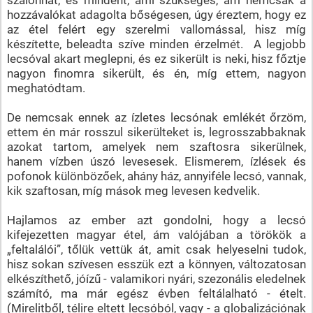
hozzávalókat adagolta bőségesen, úgy éreztem, hogy ez
az étel felért egy szerelmi vallomással, hisz míg
készítette, beleadta szíve minden érzelmét. A legjobb
lecsóval akart meglepni, és ez sikerült is neki, hisz főztje
nagyon finomra sikerült, és én, míg ettem, nagyon
meghatódtam.
De nemcsak ennek az ízletes lecsónak emlékét őrzöm,
ettem én már rosszul sikerülteket is, legrosszabbaknak
azokat tartom, amelyek nem szaftosra sikerülnek,
hanem vízben úszó levesesek. Elismerem, ízlések és
pofonok különbözőek, ahány ház, annyiféle lecsó, vannak,
kik szaftosan, míg mások meg levesen kedvelik.
Hajlamos az ember azt gondolni, hogy a lecsó
kifejezetten magyar étel, ám valójában a törökök a
„feltalálói”, tőlük vettük át, amit csak helyeselni tudok,
hisz sokan szívesen esszük ezt a könnyen, változatosan
elkészíthető, jóízű - valamikori nyári, szezonális eledelnek
számító, ma már egész évben feltálalható - ételt.
(Mirelitből, télire eltett lecsóból, vagy - a globalizációnak