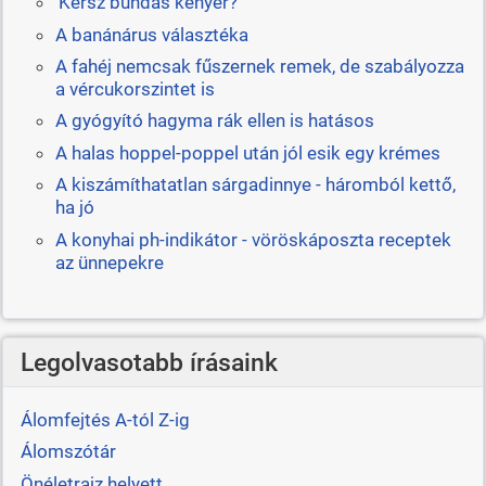
’Kérsz bundás kenyér?’
A banánárus választéka
A fahéj nemcsak fűszernek remek, de szabályozza
a vércukorszintet is
A gyógyító hagyma rák ellen is hatásos
A halas hoppel-poppel után jól esik egy krémes
A kiszámíthatatlan sárgadinnye - háromból kettő,
ha jó
A konyhai ph-indikátor - vöröskáposzta receptek
az ünnepekre
Legolvasotabb írásaink
Álomfejtés A-tól Z-ig
Álomszótár
Önéletrajz helyett