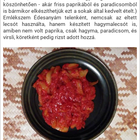
köszönhetően - akár friss paprikából és paradicsomból
is bármikor elkészíthetjük ezt a sokak által kedvelt ételt.)
Emlékszem Édesanyám telenként, nemcsak az eltett
lecsót használta, hanem készített hagymalecsót is,
amiben nem volt paprika, csak hagyma, paradicsom, és
virsli, köretként pedig rizst adott hozzá.