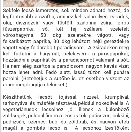
Sokféle lecsó ismeretes, sok minden adható hozzá, de
legfontosabb a szaftja, amihez kell valamilyen zsiradék,
olaj, disznózsír vagy füstölt szalonna zsírja, piros
fűszerpaprika, só, két fej szálasra szeletelt
vöröshagyma, 50 dkg szeletekre vágott, vagy
felkarikázott paprika, 30 dkg lehúzott héjú gerezdekre
vágott vagy feldarabolt paradicsom. A zsiradékon meg
kell futtatni a hagymát, belekeverni a pirospaprikát,
hozzáadni a paprikát és a paradicsomot valamint a sót.
Ha nem elég szaftos a paradicsom, nagyon kevés vizet
hozzá lehet adni. Fedő alatt, lassú tűzön kell puhára
párolni. (Betehetjük a sütőbe is, ez esetben viszont az
áram megdrágítja ételünket.)
Készíthetünk lecsót tojással, rizzsel, krumplival,
tarhonyával és másféle tésztával, például nokedlivel is. A
vegetáriánusok lecsóihoz jól illenek a különböző
zöldségek, például finom a lecsós tök, patisszon, cukkini,
padlizsán, szemes bab és zöldbab, és nagyon eteti
magát a gombás lecsó is. A lecsóhoz ízesítőként