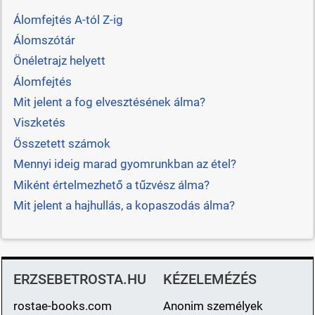
Álomfejtés A-tól Z-ig
Álomszótár
Önéletrajz helyett
Álomfejtés
Mit jelent a fog elvesztésének álma?
Viszketés
Összetett számok
Mennyi ideig marad gyomrunkban az étel?
Miként értelmezhető a tűzvész álma?
Mit jelent a hajhullás, a kopaszodás álma?
ERZSEBETROSTA.HU
KÉZELEMÉZÉS
rostae-books.com
Anonim személyek