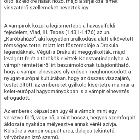
öltő, az élőkre halált hozó, majd a sírjaikba ismét
visszatérő szellemeket nevezték így.
A vámpírok közül a legismertebb a havasalföldi
fejedelem, Vlad, III. Tepes (1431-1476) az un.
„Karóbahúzó”, aki kegyetlen uralkodása alatt elkövetett
rémséges tettei miatt lett főszereplője a Drakula
legendáknak. Végül is Drakulát meggyilkolták, majd
levágott fejét a törökök elvitték Konstantinápolyba. A
vámpír rémtetteiről írt beszámolóknak tulajdonítható,
hogy a vámpír elnevezés oly erősen meghonosodott a
nyugat-európai kultúrában, hogy az összes visszajáró,
testet öltött, az embereket gyilkoló kísértetre ma már a
kelet-európai hagyományokban is a vámpír elnevezés
elfogadott.
Az emberek képzetben úgy él a vámpír, mint egy
vérszívó férfi, vagy nő, amint hosszú, hegyes szemfogait
áldozata nyakába mélyesztve annak vérét szívja.
Külsőre a vámpír sápadt arcú, delejes tekintetű,
vérvörösen izzó szemű.