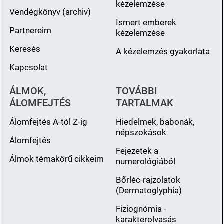
kézelemzése
Vendégkönyv (archiv)
Ismert emberek
Partnereim
kézelemzése
Keresés
A kézelemzés gyakorlata
Kapcsolat
ÁLMOK,
TOVÁBBI
ÁLOMFEJTÉS
TARTALMAK
Álomfejtés A-tól Z-ig
Hiedelmek, babonák,
népszokások
Álomfejtés
Fejezetek a
Álmok témakörű cikkeim
numerológiából
Bőrléc-rajzolatok
(Dermatoglyphia)
Fiziognómia -
karakterolvasás