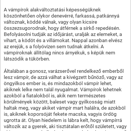
A vámpírok alakváltoztatási képességüknek
köszönhetően olykor denevérré, farkassá, patkánnyá
változnak, köddé válnak, vagy olyan kicsire
összezsugorodnak, hogy átférnek a sírkő repedésén.
Befolyásolni tudják az időjárást, uralják az elemeket, a
vihart, a ködöt és a villámokat. Nappal azonban elvész
az erejük, s a folyóvízen sem tudnak átkelni. A
vámpíroknak állítólag nincs árnyékuk, s képük nem
látszódik a tükörben.
Általában a gonosz, varázserővel rendelkező emberből
lesz vámpír, de azzá válhat a kivégzett bűnöző, vagy az
öngyilkos ember is, és mindazokból vámpír lehet,
akiknek lelke nem talál nyugalmat. Vámpírok lehetnek
azokból a fiatalokból is, akik nem természetes
körülmények között, baleset vagy gyilkosság miatt
haltak meg, vagy akiket vámpír mart halálra, de azokból
is, akiknek koporsóját fekete macska, vagyis ördög
ugrotta át. Olyan hiedelem is lábra kelt, hogy vámpírrá
változik az a gyerek, aki tisztátalan erőtől született, vagy