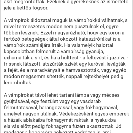
akit megrontottak. Ezeknek a gyerekeknek az ismertető
jele a kettős fogsor.
A vámpírok áldozatai maguk is vámpírokká válhatnak, s
mivel természetes módon nem pusztulnak el, egyre
többen lesznek. Ezzel magyarázható, hogy egykoron a
fertőző betegségek által okozott katasztrófákat is a
vámpírok számlájára írták. Ha valamelyik halottal
kapcsolatban felmerült a vámpírság gyanúja,
exhumálták a sírt, és ha a holttest - a feltevést igazolva -
frissnek látszott, átszúrták szívét egy karóval, levágták
a fejét, és a maradványait elhamvasztották, vagy egyéb
módon megsemmisítették, nappali rejtekhelyét pedig
lerombolták.
A vámpírokat távol lehet tartani lámpa vagy mécses
gyújtásával, egy feszület vagy egy vasdarab
felmutatásával, harangozással, vagy fokhagymával,
amelyet nagyon utálnak. Védekezésként egyes emberek
a házaik ablakaiba fokhagymát raktak, a nyakukba
elalvás előtt pedig fokhagyma füzért akasztottak. Jó
módszer a koporsóra helyezett vadrózsa is, ami