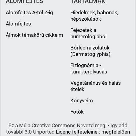
ÁLOMFEJTÉS
TARTALMAK
Álomfejtés A-tól Z-ig
Hiedelmek, babonák,
népszokások
Álomfejtés
Fejezetek a
Álmok témakörű cikkeim
numerológiából
Bőrléc-rajzolatok
(Dermatoglyphia)
Fiziognómia -
karakterolvasás
Vegetáriánus és halas
ételek
Könyveim
Fotók
Ez a Mű a Creative Commons Nevezd meg! - Így add
tovább! 3.0 Unported
Licenc feltételeinek megfelelően