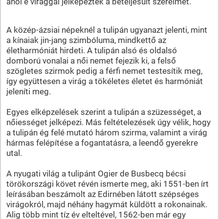
ahol e virággal jelképezték a beteljesült szerelmet.
A közép-ázsiai népeknél a tulipán ugyanazt jelenti, mint
a kínaiak jin-jang szimbóluma, mindkettő az
életharmóniát hirdeti. A tulipán alsó és oldalsó
domború vonalai a női nemet fejezik ki, a felső
szögletes szirmok pedig a férfi nemet testesítik meg,
így együttesen a virág a tökéletes életet és harmóniát
jeleníti meg.
Egyes elképzelések szerint a tulipán a szüzességet, a
nőiességet jelképezi. Más feltételezések úgy vélik, hogy
a tulipán ég felé mutató három szirma, valamint a virág
hármas felépítése a fogantatásra, a leendő gyerekre
utal.
A nyugati világ a tulipánt Ogier de Busbecq bécsi
törökországi követ révén ismerte meg, aki 1551-ben írt
leírásában beszámolt az Edirnében látott szépséges
virágokról, majd néhány hagymát küldött a rokonainak.
Alig több mint tíz év elteltével, 1562-ben már egy