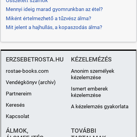
Összetett számok
Mennyi ideig marad gyomrunkban az étel?
Miként értelmezhető a tűzvész álma?
Mit jelent a hajhullás, a kopaszodás álma?
ERZSEBETROSTA.HU
KÉZELEMÉZÉS
rostae-books.com
Anonim személyek
kézelemzése
Vendégkönyv (archiv)
Ismert emberek
Partnereim
kézelemzése
Keresés
A kézelemzés gyakorlata
Kapcsolat
ÁLMOK,
TOVÁBBI