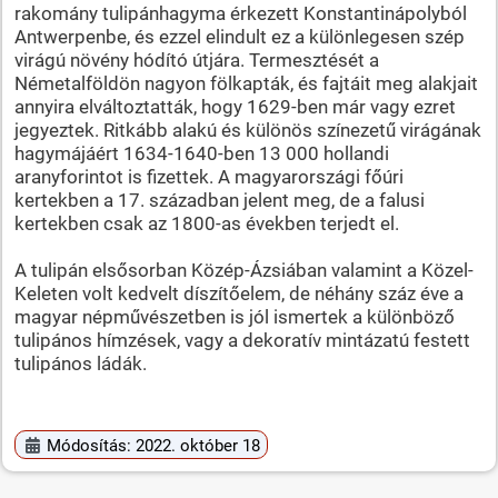
rakomány tulipánhagyma érkezett Konstantinápolyból
Antwerpenbe, és ezzel elindult ez a különlegesen szép
virágú növény hódító útjára. Termesztését a
Németalföldön nagyon fölkapták, és fajtáit meg alakjait
annyira elváltoztatták, hogy 1629-ben már vagy ezret
jegyeztek. Ritkább alakú és különös színezetű virágának
hagymájáért 1634-1640-ben 13 000 hollandi
aranyforintot is fizettek. A magyarországi főúri
kertekben a 17. században jelent meg, de a falusi
kertekben csak az 1800-as években terjedt el.
A tulipán elsősorban Közép-Ázsiában valamint a Közel-
Keleten volt kedvelt díszítőelem, de néhány száz éve a
magyar népművészetben is jól ismertek a különböző
tulipános hímzések, vagy a dekoratív mintázatú festett
tulipános ládák.
Módosítás: 2022. október 18