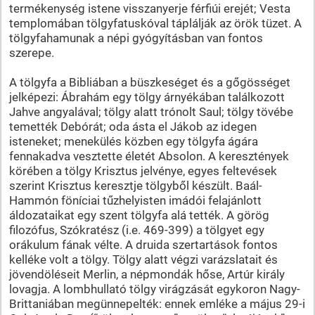
termékenység istene visszanyerje férfiúi erejét; Vesta
templomában tölgyfatuskóval táplálják az örök tüzet. A
tölgyfahamunak a népi gyógyításban van fontos
szerepe.
A tölgyfa a Bibliában a büszkeséget és a gőgösséget
jelképezi: Ábrahám egy tölgy árnyékában találkozott
Jahve angyalával; tölgy alatt trónolt Saul; tölgy tövébe
temették Debórát; oda ásta el Jákob az idegen
isteneket; menekülés közben egy tölgyfa ágára
fennakadva vesztette életét Absolon. A keresztények
körében a tölgy Krisztus jelvénye, egyes feltevések
szerint Krisztus keresztje tölgyből készült. Baál-
Hammón föníciai tűzhelyisten imádói felajánlott
áldozataikat egy szent tölgyfa alá tették. A görög
filozófus, Szókratész (i.e. 469-399) a tölgyet egy
orákulum fának vélte. A druida szertartások fontos
kelléke volt a tölgy. Tölgy alatt végzi varázslatait és
jövendöléseit Merlin, a népmondák hőse, Artúr király
lovagja. A lombhullató tölgy virágzását egykoron Nagy-
Brittaniában megünnepelték: ennek emléke a május 29-i