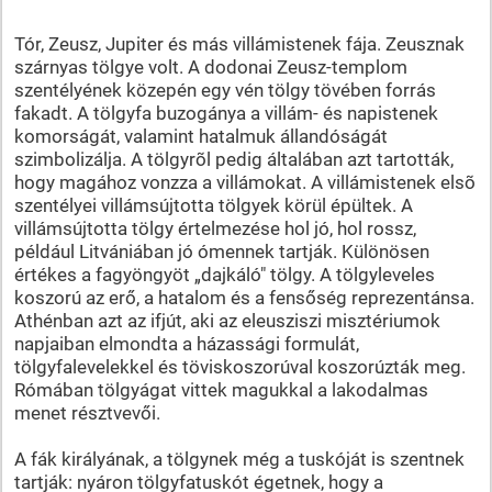
Tór, Zeusz, Jupiter és más villámistenek fája. Zeusznak
szárnyas tölgye volt. A dodonai Zeusz-templom
szentélyének közepén egy vén tölgy tövében forrás
fakadt. A tölgyfa buzogánya a villám- és napistenek
komorságát, valamint hatalmuk állandóságát
szimbolizálja. A tölgyrõl pedig általában azt tartották,
hogy magához vonzza a villámokat. A villámistenek elsõ
szentélyei villámsújtotta tölgyek körül épültek. A
villámsújtotta tölgy értelmezése hol jó, hol rossz,
például Litvániában jó ómennek tartják. Különösen
értékes a fagyöngyöt „dajkáló" tölgy. A tölgyleveles
koszorú az erő, a hatalom és a fensőség reprezentánsa.
Athénban azt az ifjút, aki az eleusziszi misztériumok
napjaiban elmondta a házassági formulát,
tölgyfalevelekkel és töviskoszorúval koszorúzták meg.
Rómában tölgyágat vittek magukkal a lakodalmas
menet résztvevői.
A fák királyának, a tölgynek még a tuskóját is szentnek
tartják: nyáron tölgyfatuskót égetnek, hogy a