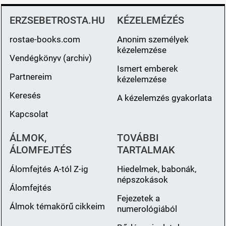
ERZSEBETROSTA.HU
KÉZELEMÉZÉS
rostae-books.com
Anonim személyek
kézelemzése
Vendégkönyv (archiv)
Ismert emberek
Partnereim
kézelemzése
Keresés
A kézelemzés gyakorlata
Kapcsolat
ÁLMOK,
TOVÁBBI
ÁLOMFEJTÉS
TARTALMAK
Álomfejtés A-tól Z-ig
Hiedelmek, babonák,
népszokások
Álomfejtés
Fejezetek a
Álmok témakörű cikkeim
numerológiából