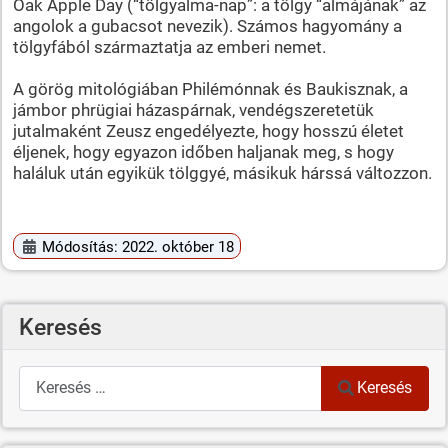
Oak Apple Day (“tölgyalma-nap”: a tölgy “almájának” az
angolok a gubacsot nevezik). Számos hagyomány a
tölgyfából származtatja az emberi nemet.
A görög mitológiában Philémónnak és Baukisznak, a
jámbor phrügiai házaspárnak, vendégszeretetük
jutalmaként Zeusz engedélyezte, hogy hosszú életet
éljenek, hogy egyazon időben haljanak meg, s hogy
haláluk után egyikük tölggyé, másikuk hárssá változzon.
Módosítás: 2022. október 18
Keresés
Keresés
Keresés