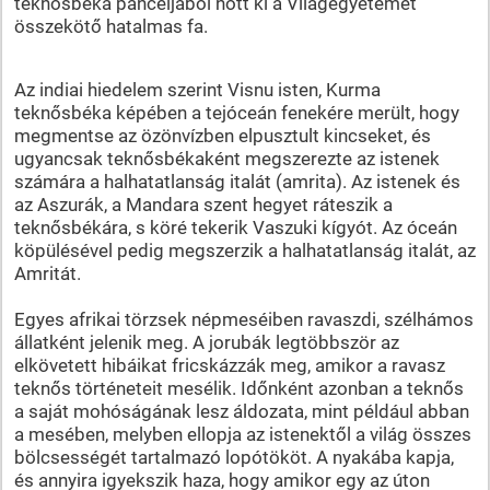
teknősbéka páncéljából nőtt ki a Világegyetemet
összekötő hatalmas fa.
Az indiai hiedelem szerint Visnu isten, Kurma
teknősbéka képében a tejóceán fenekére merült, hogy
megmentse az özönvízben elpusztult kincseket, és
ugyancsak teknősbékaként megszerezte az istenek
számára a halhatatlanság italát (amrita). Az istenek és
az Aszurák, a Mandara szent hegyet ráteszik a
teknősbékára, s köré tekerik Vaszuki kígyót. Az óceán
köpülésével pedig megszerzik a halhatatlanság italát, az
Amritát.
Egyes afrikai törzsek népmeséiben ravaszdi, szélhámos
állatként jelenik meg. A jorubák legtöbbször az
elkövetett hibáikat fricskázzák meg, amikor a ravasz
teknős történeteit mesélik. Időnként azonban a teknős
a saját mohóságának lesz áldozata, mint például abban
a mesében, melyben ellopja az istenektől a világ összes
bölcsességét tartalmazó lopótököt. A nyakába kapja,
és annyira igyekszik haza, hogy amikor egy az úton