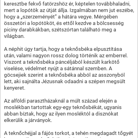
keresztbe fekvő fatörzshöz ér, képtelen továbbhaladni,
mert a lopótök az útját állja. Izgalmában nem jut eszébe,
hogy a „szerzeményét” a hátára vegye. Mérgében
összetöri a lopótököt, és ettől kezdve a bölcsesség
piciny darabkákban, szétszórtan található meg a
világban.
A néphit úgy tartja, hogy a teknősbéka elpusztítása
után, valami nagyon rossz dolog történik az emberrel.
Viszont a teknősbéka páncéljából készült karkötő
viselése, védelmet nyújt a sátánnal szemben. A
göcsejiek szerint a teknősbéka abból az asszonyból
lett, aki sajnálta Jézusnak odaadni a szépen megsült
kenyeret.
Az alföldi parasztházaknál a múlt század elején a
moslékban tartottak egy-egy teknősbékát, ugyanis
abban bíztak, hogy az ilyen mosléktól a disznókat
elkerülik a járványok.
A teknőchéjjal a fájós torkot, a tehén megdagadt tőgyét