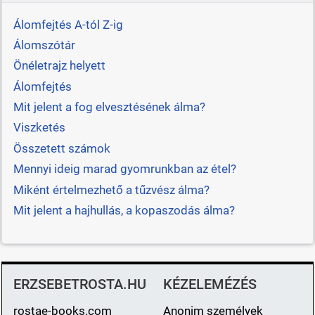
Álomfejtés A-tól Z-ig
Álomszótár
Önéletrajz helyett
Álomfejtés
Mit jelent a fog elvesztésének álma?
Viszketés
Összetett számok
Mennyi ideig marad gyomrunkban az étel?
Miként értelmezhető a tűzvész álma?
Mit jelent a hajhullás, a kopaszodás álma?
ERZSEBETROSTA.HU
KÉZELEMÉZÉS
rostae-books.com
Anonim személyek