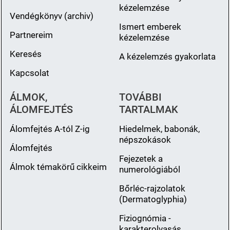
kézelemzése
Vendégkönyv (archiv)
Ismert emberek
Partnereim
kézelemzése
Keresés
A kézelemzés gyakorlata
Kapcsolat
ÁLMOK,
TOVÁBBI
ÁLOMFEJTÉS
TARTALMAK
Álomfejtés A-tól Z-ig
Hiedelmek, babonák,
népszokások
Álomfejtés
Fejezetek a
Álmok témakörű cikkeim
numerológiából
Bőrléc-rajzolatok
(Dermatoglyphia)
Fiziognómia -
karakterolvasás