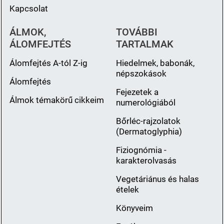
Kapcsolat
ÁLMOK,
TOVÁBBI
ÁLOMFEJTÉS
TARTALMAK
Álomfejtés A-tól Z-ig
Hiedelmek, babonák,
népszokások
Álomfejtés
Fejezetek a
Álmok témakörű cikkeim
numerológiából
Bőrléc-rajzolatok
(Dermatoglyphia)
Fiziognómia -
karakterolvasás
Vegetáriánus és halas
ételek
Könyveim