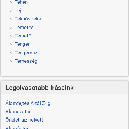
Tehén
Tej
Teknősbéka
Temetés
Temető
Tenger
Tengerész
Terhesség
Legolvasotabb írásaink
Álomfejtés A-tól Z-ig
Álomszótár
Önéletrajz helyett
Álomfejtés