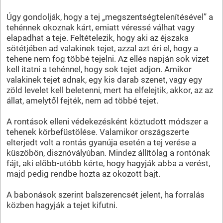
Úgy gondolják, hogy a tej „megszentségtelenítésével” a
tehénnek okoznak kárt, emiatt véressé válhat vagy
elapadhat a teje. Feltételezik, hogy aki az éjszaka
sötétjében ad valakinek tejet, azzal azt éri el, hogy a
tehene nem fog többé tejelni. Az ellés napján sok vizet
kell itatni a tehénnel, hogy sok tejet adjon. Amikor
valakinek tejet adnak, egy kis darab szenet, vagy egy
zöld levelet kell beletenni, mert ha elfelejtik, akkor, az az
állat, amelytől fejték, nem ad többé tejet.
A rontások elleni védekezésként köztudott módszer a
tehenek körbefüstölése. Valamikor országszerte
elterjedt volt a rontás gyanúja esetén a tej verése a
küszöbön, disznóvályúban. Mindez állítólag a rontónak
fájt, aki előbb-utóbb kérte, hogy hagyják abba a verést,
majd pedig rendbe hozta az okozott bajt.
A babonások szerint balszerencsét jelent, ha forralás
közben hagyják a tejet kifutni.