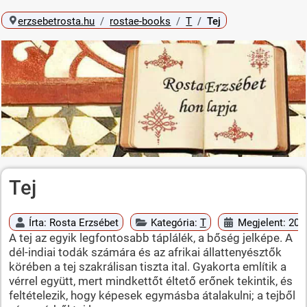
erzsebetrosta.hu
rostae-books
T
Tej
Tej
Írta:
Rosta Erzsébet
Kategória:
T
Megjelent: 2010
A tej az egyik legfontosabb táplálék, a bőség jelképe. A
dél-indiai todák számára és az afrikai állattenyésztők
körében a tej szakrálisan tiszta ital. Gyakorta említik a
vérrel együtt, mert mindkettőt éltető erőnek tekintik, és
feltételezik, hogy képesek egymásba átalakulni; a tejből