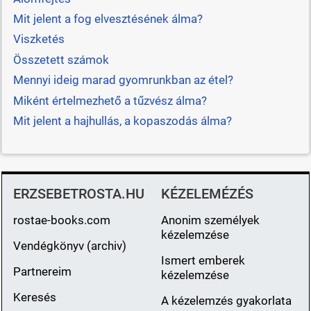
Mit jelent a fog elvesztésének álma?
Viszketés
Összetett számok
Mennyi ideig marad gyomrunkban az étel?
Miként értelmezhető a tűzvész álma?
Mit jelent a hajhullás, a kopaszodás álma?
ERZSEBETROSTA.HU
KÉZELEMÉZÉS
rostae-books.com
Anonim személyek
kézelemzése
Vendégkönyv (archiv)
Ismert emberek
Partnereim
kézelemzése
Keresés
A kézelemzés gyakorlata