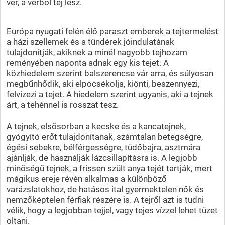
vér, a vérből tej lesz.
Európa nyugati felén élő paraszt emberek a tejtermelést
a házi szellemek és a tündérek jóindulatának
tulajdonítják, akiknek a minél nagyobb tejhozam
reményében naponta adnak egy kis tejet. A
közhiedelem szerint balszerencse vár arra, és súlyosan
megbűnhődik, aki elpocsékolja, kiönti, beszennyezi,
felvizezi a tejet. A hiedelem szerint ugyanis, aki a tejnek
árt, a tehénnel is rosszat tesz.
A tejnek, elsősorban a kecske és a kancatejnek,
gyógyító erőt tulajdonítanak, számtalan betegségre,
égési sebekre, bélférgességre, tüdőbajra, asztmára
ajánlják, de használják lázcsillapításra is. A legjobb
minőségű tejnek, a frissen szült anya tejét tartják, mert
mágikus ereje révén alkalmas a különböző
varázslatokhoz, de hatásos ital gyermektelen nők és
nemzőképtelen férfiak részére is. A tejről azt is tudni
vélik, hogy a legjobban tejjel, vagy tejes vízzel lehet tüzet
oltani.