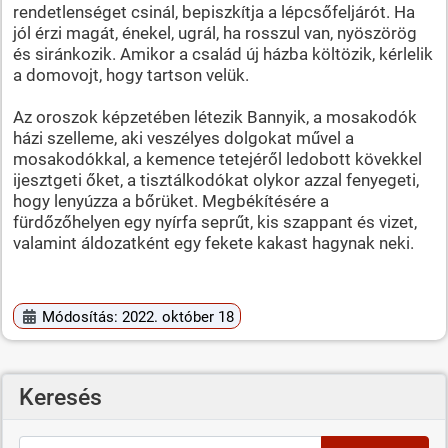
rendetlenséget csinál, bepiszkítja a lépcsőfeljárót. Ha
jól érzi magát, énekel, ugrál, ha rosszul van, nyöszörög
és siránkozik. Amikor a család új házba költözik, kérlelik
a domovojt, hogy tartson velük.
Az oroszok képzetében létezik Bannyik, a mosakodók
házi szelleme, aki veszélyes dolgokat művel a
mosakodókkal, a kemence tetejéről ledobott kövekkel
ijesztgeti őket, a tisztálkodókat olykor azzal fenyegeti,
hogy lenyúzza a bőrüket. Megbékítésére a
fürdőzőhelyen egy nyírfa seprűt, kis szappant és vizet,
valamint áldozatként egy fekete kakast hagynak neki.
Módosítás: 2022. október 18
Keresés
Keresés