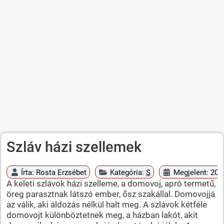
Szláv házi szellemek
Írta:
Rosta Erzsébet
Kategória:
S
Megjelent: 2010
A keleti szlávok házi szelleme, a domovoj, apró termetű,
öreg parasztnak látszó ember, ősz szakállal. Domovojjá
az válik, aki áldozás nélkül halt meg. A szlávok kétféle
domovojt különböztetnek meg, a házban lakót, akit