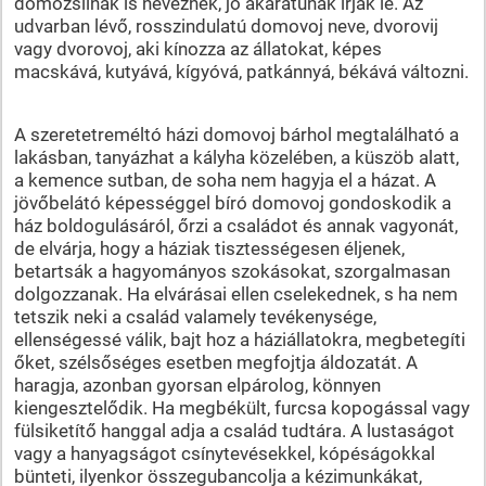
domozsilnak is neveznek, jó akaratúnak írják le. Az
udvarban lévő, rosszindulatú domovoj neve, dvorovij
vagy dvorovoj, aki kínozza az állatokat, képes
macskává, kutyává, kígyóvá, patkánnyá, békává változni.
A szeretetreméltó házi domovoj bárhol megtalálható a
lakásban, tanyázhat a kályha közelében, a küszöb alatt,
a kemence sutban, de soha nem hagyja el a házat. A
jövőbelátó képességgel bíró domovoj gondoskodik a
ház boldogulásáról, őrzi a családot és annak vagyonát,
de elvárja, hogy a háziak tisztességesen éljenek,
betartsák a hagyományos szokásokat, szorgalmasan
dolgozzanak. Ha elvárásai ellen cselekednek, s ha nem
tetszik neki a család valamely tevékenysége,
ellenségessé válik, bajt hoz a háziállatokra, megbetegíti
őket, szélsőséges esetben megfojtja áldozatát. A
haragja, azonban gyorsan elpárolog, könnyen
kiengesztelődik. Ha megbékült, furcsa kopogással vagy
fülsiketítő hanggal adja a család tudtára. A lustaságot
vagy a hanyagságot csínytevésekkel, kópéságokkal
bünteti, ilyenkor összegubancolja a kézimunkákat,