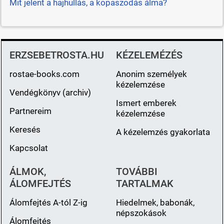
Mit jelent a hajhullás, a kopaszodás álma?
ERZSEBETROSTA.HU
KÉZELEMÉZÉS
rostae-books.com
Anonim személyek
kézelemzése
Vendégkönyv (archiv)
Ismert emberek
Partnereim
kézelemzése
Keresés
A kézelemzés gyakorlata
Kapcsolat
ÁLMOK,
TOVÁBBI
ÁLOMFEJTÉS
TARTALMAK
Álomfejtés A-tól Z-ig
Hiedelmek, babonák,
népszokások
Álomfejtés